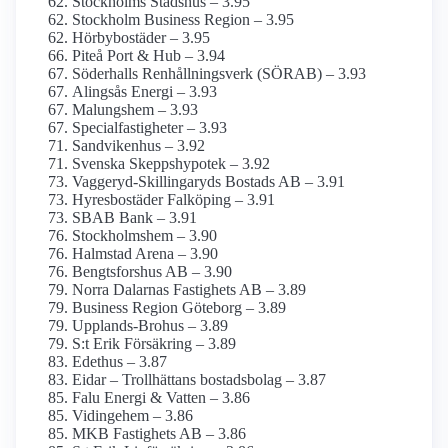
Stockholms Stadshus – 3.95
Stockholm Business Region – 3.95
Hörbybostäder – 3.95
Piteå Port & Hub – 3.94
Söderhalls Renhållningsverk (SÖRAB) – 3.93
Alingsås Energi – 3.93
Malungshem – 3.93
Specialfastigheter – 3.93
Sandvikenhus – 3.92
Svenska Skepps­hypotek – 3.92
Vaggeryd-Skillingaryds Bostads AB – 3.91
Hyresbostäder Falköping – 3.91
SBAB Bank – 3.91
Stockholmshem – 3.90
Halmstad Arena – 3.90
Bengtsforshus AB – 3.90
Norra Dalarnas Fastighets AB – 3.89
Business Region Göteborg – 3.89
Upplands-Brohus – 3.89
S:t Erik Försäkring – 3.89
Edethus – 3.87
Eidar – Trollhättans bostadsbolag – 3.87
Falu Energi & Vatten – 3.86
Vidingehem – 3.86
MKB Fastighets AB – 3.86