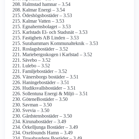
Halmstad hamnar – 3.54
Kalmar Energi – 3.54
Ödeshögsbostäder – 3.53
Kalmar Vatten – 3.53
Egnahemsbolaget – 3.53
Karlstads El- och Stadsnät – 3.53
Fastighets AB Linden – 3.53
Surahammars Kommunalteknik – 3.53
Roslagsbostäder – 3.52
Mariebergs­skogen i Karlstad – 3.52
Sävebo – 3.52
Lulebo – 3.52
Familjebostäder – 3.52
Vänersborgs bostäder – 3.51
Haningebostäder – 3.51
Hudiksvallsbostäder – 3.51
Sollentuna Energi & Miljö – 3.51
GöteneBostäder – 3.50
Savman – 3.50
Svevia – 3.50
Gårdstensbostäder – 3.50
Kirunabostäder – 3.49
Örkelljunga Bostäder – 3.49
Oxelösunds Hamn – 3.49
Trosabygdens Bostäder – 3.49