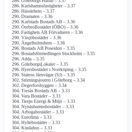
Göteborgs Hamn – 3.37
Karlshamnsfastigheter – 3.37
Hässlehem – 3.37
Dramaten – 3.36
Karlstads Bostads AB – 3.36
ÖrebroBostäder (ÖBO) – 3.36
Fastighets AB Förvaltaren – 3.36
Växjöbostäder – 3.36
Ängelholmshem – 3.36
Bostads AB Poseidon – 3.35
Bostadsförmedlingen Stockholm – 3.35
Adda – 3.35
GöteborgsLokaler – 3.35
Hyresbostäder i Norrköping – 3.35
Statens Järnvägar (SJ) – 3.35
Störningsjouren i Göteborg – 3.34
Degerforsbyggen – 3.34
Torsås Bostads AB – 3.33
Vara Bostäder – 3.33
Tierps Energi & Miljö – 3.33
Nynäshamnsbostäder – 3.33
Arbogabostäder – 3.33
Eurofima – 3.33
Hyltebostäder – 3.33
Kindahus – 3.33