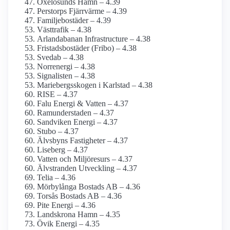
Oxelösunds Hamn – 4.39
Perstorps Fjärrvärme – 4.39
Familjebostäder – 4.39
Västtrafik – 4.38
Arlanda­banan Infrastructure – 4.38
Fristadsbostäder (Fribo) – 4.38
Svedab – 4.38
Norrenergi – 4.38
Signalisten – 4.38
Mariebergs­skogen i Karlstad – 4.38
RISE – 4.37
Falu Energi & Vatten – 4.37
Ramunderstaden – 4.37
Sandviken Energi – 4.37
Stubo – 4.37
Älvsbyns Fastigheter – 4.37
Liseberg – 4.37
Vatten och Miljöresurs – 4.37
Älvstranden Utveckling – 4.37
Telia – 4.36
Mörbylånga Bostads AB – 4.36
Torsås Bostads AB – 4.36
Pite Energi – 4.36
Landskrona Hamn – 4.35
Övik Energi – 4.35