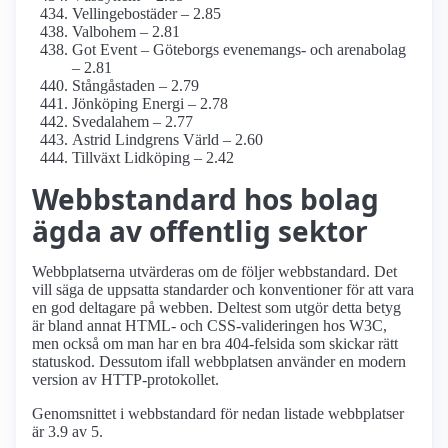
Vellingebostäder – 2.85
Valbohem – 2.81
Got Event – Göteborgs evenemangs- och arenabolag
– 2.81
Stångåstaden – 2.79
Jönköping Energi – 2.78
Svedalahem – 2.77
Astrid Lindgrens Värld – 2.60
Tillväxt Lidköping – 2.42
Webbstandard hos bolag
ägda av offentlig sektor
Webbplatserna utvärderas om de följer webbstandard. Det
vill säga de uppsatta standarder och konventioner för att vara
en god deltagare på webben. Deltest som utgör detta betyg
är bland annat HTML- och CSS-valideringen hos W3C,
men också om man har en bra 404-felsida som skickar rätt
statuskod. Dessutom ifall webbplatsen använder en modern
version av HTTP-protokollet.
Genomsnittet i webbstandard för nedan listade webbplatser
är 3.9 av 5.