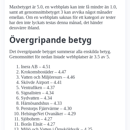
Maxbetyget är 5.0, en webbplats kan inte få mindre än 1.0,
samt att genomsnittsbetyget 3 kan avvika något månader
emellan. Om en webbplats saknas för ett kategori av tester
har den inte lyckats testas denna månad, det händer
dessvärre ibland.
Övergripande betyg
Det övergripande betyget summerar alla enskilda betyg.
Genomsnittet för nedan listade webbplatser är 3.5 av 5.
Inera AB – 4.51
Krokoms­bostäder – 4.47
Vatten och Miljöresurs – 4.46
Skövde Airport – 4.41
Ventrafiken – 4.37
Signalisten – 4.34
Sydvatten – 4.34
Härnösandshus – 4.33
Perstorps Fjärrvärme – 4.30
HelsingeNet Ovanåker – 4.29
Sjöbohem – 4.27
Borås Elnät – 4.27
Miljö och Vatten i Örnsköldsvik – 4.25