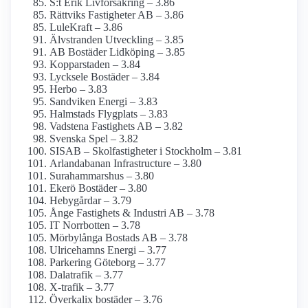
S:t Erik Livförsäkring – 3.86
Rättviks Fastigheter AB – 3.86
LuleKraft – 3.86
Älvstranden Utveckling – 3.85
AB Bostäder Lidköping – 3.85
Kopparstaden – 3.84
Lycksele Bostäder – 3.84
Herbo – 3.83
Sandviken Energi – 3.83
Halmstads Flygplats – 3.83
Vadstena Fastighets AB – 3.82
Svenska Spel – 3.82
SISAB – Skolfastigheter i Stockholm – 3.81
Arlanda­banan Infrastructure – 3.80
Surahammarshus – 3.80
Ekerö Bostäder – 3.80
Hebygårdar – 3.79
Ånge Fastighets & Industri AB – 3.78
IT Norrbotten – 3.78
Mörbylånga Bostads AB – 3.78
Ulricehamns Energi – 3.77
Parkering Göteborg – 3.77
Dalatrafik – 3.77
X-trafik – 3.77
Överkalix bostäder – 3.76