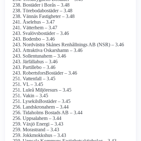
Bostäder i Borås – 3.48
Törebodabostäder – 3.48
Vännäs Fastigheter – 3.48
Åselehus – 3.47
Vätterhem – 3.47
Svalövsbostäder – 3.46
Bodenbo – 3.46
Nordvästra Skånes Renhållnings AB (NSR) – 3.46
Attraktiva Oskarshamn – 3.46
Sollentunahem – 3.46
Järfällahus – 3.46
Partillebo – 3.46
RobertsforsBostäder – 3.46
Vattenfall – 3.45
VL – 3.45
Luleå Miljöresurs – 3.45
Vakin – 3.45
LysekilsBostäder – 3.45
Landskronahem – 3.44
Tidaholms Bostads AB – 3.44
Uppsalahem – 3.44
Växjö Energi – 3.43
Morastrand – 3.43
Jokkmokkshus – 3.43
Uppsala Kommuns Fastighets­aktiebolag – 3.43