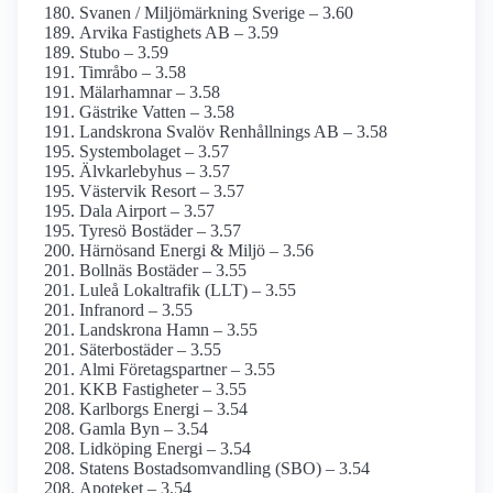
Svanen / Miljömärkning Sverige – 3.60
Arvika Fastighets AB – 3.59
Stubo – 3.59
Timråbo – 3.58
Mälarhamnar – 3.58
Gästrike Vatten – 3.58
Landskrona Svalöv Renhållnings AB – 3.58
Systembolaget – 3.57
Älvkarlebyhus – 3.57
Västervik Resort – 3.57
Dala Airport – 3.57
Tyresö Bostäder – 3.57
Härnösand Energi & Miljö – 3.56
Bollnäs Bostäder – 3.55
Luleå Lokaltrafik (LLT) – 3.55
Infranord – 3.55
Landskrona Hamn – 3.55
Säterbostäder – 3.55
Almi Företagspartner – 3.55
KKB Fastigheter – 3.55
Karlborgs Energi – 3.54
Gamla Byn – 3.54
Lidköping Energi – 3.54
Statens Bostads­omvandling (SBO) – 3.54
Apoteket – 3.54