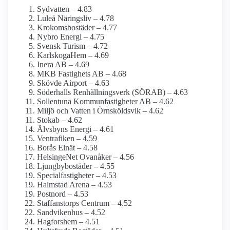
Sydvatten – 4.83
Luleå Näringsliv – 4.78
Krokoms­bostäder – 4.77
Nybro Energi – 4.75
Svensk Turism – 4.72
KarlskogaHem – 4.69
Inera AB – 4.69
MKB Fastighets AB – 4.68
Skövde Airport – 4.63
Söderhalls Renhållningsverk (SÖRAB) – 4.63
Sollentuna Kommunfastigheter AB – 4.62
Miljö och Vatten i Örnsköldsvik – 4.62
Stokab – 4.62
Älvsbyns Energi – 4.61
Ventrafiken – 4.59
Borås Elnät – 4.58
HelsingeNet Ovanåker – 4.56
Ljungbybostäder – 4.55
Specialfastigheter – 4.53
Halmstad Arena – 4.53
Postnord – 4.53
Staffanstorps Centrum – 4.52
Sandvikenhus – 4.52
Hagforshem – 4.51