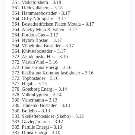
Viskafors­hem – 3.18
Uddevallahem – 3.18
Hammaröbostäder – 3.17
Osby Näringsliv – 3.17
Bostadsstiftelsen Platen Motala – 3.17
Aneby Miljö & Vatten – 3.17
FordonsGas – 3.17
Nybro Bostad – 3.17
Vilhelmina Bostäder – 3.17
Knivstabostäder – 3.17
Akademiska Hus – 3.16
VästanVind – 3.16
Landskrona Energi – 3.16
Eskilstuna Kommunfastigheter – 3.16
Topbostäder – 3.16
Higab – 3.15
Göteborg Energi – 3.14
Vallonbygden – 3.14
Vänerhamn – 3.13
Tranemo Bostäder – 3.13
Bollebo – 3.13
Skelleftebostäder (Skebo) – 3.12
Gavlegårdarna – 3.12
Partille Energi – 3.10
Umeå Energi – 3.10