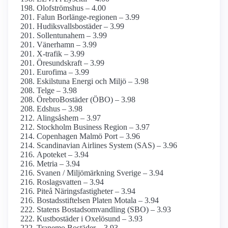
Olofströmshus – 4.00
Falun Borlänge-regionen – 3.99
Hudiksvallsbostäder – 3.99
Sollentunahem – 3.99
Vänerhamn – 3.99
X-trafik – 3.99
Öresundskraft – 3.99
Eurofima – 3.99
Eskilstuna Energi och Miljö – 3.98
Telge – 3.98
ÖrebroBostäder (ÖBO) – 3.98
Edshus – 3.98
Alingsåshem – 3.97
Stockholm Business Region – 3.97
Copenhagen Malmö Port – 3.96
Scandinavian Airlines System (SAS) – 3.96
Apoteket – 3.94
Metria – 3.94
Svanen / Miljömärkning Sverige – 3.94
Roslagsvatten – 3.94
Piteå Näringsfastigheter – 3.94
Bostadsstiftelsen Platen Motala – 3.94
Statens Bostads­omvandling (SBO) – 3.93
Kustbostäder i Oxelösund – 3.93
Tranemo Bostäder – 3.93