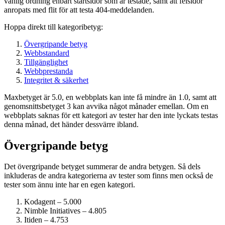
vanlig ordning enbart startsidor som är testade, samt att felsidor
anropats med flit för att testa 404-meddelanden.
Hoppa direkt till kategoribetyg:
Övergripande betyg
Webbstandard
Tillgänglighet
Webbprestanda
Integritet & säkerhet
Maxbetyget är 5.0, en webbplats kan inte få mindre än 1.0, samt att
genomsnittsbetyget 3 kan avvika något månader emellan. Om en
webbplats saknas för ett kategori av tester har den inte lyckats testas
denna månad, det händer dessvärre ibland.
Övergripande betyg
Det övergripande betyget summerar de andra betygen. Så dels
inkluderas de andra kategorierna av tester som finns men också de
tester som ännu inte har en egen kategori.
Kodagent – 5.000
Nimble Initiatives – 4.805
Itiden – 4.753