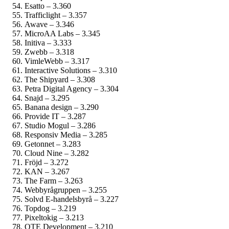
Esatto – 3.360
Trafficlight – 3.357
Awave – 3.346
MicroAA Labs – 3.345
Initiva – 3.333
Zwebb – 3.318
VimleWebb – 3.317
Interactive Solutions – 3.310
The Shipyard – 3.308
Petra Digital Agency – 3.304
Snajd – 3.295
Banana design – 3.290
Provide IT – 3.287
Studio Mogul – 3.286
Responsiv Media – 3.285
Getonnet – 3.283
Cloud Nine – 3.282
Fröjd – 3.272
KAN – 3.267
The Farm – 3.263
Webbyrågruppen – 3.255
Solvd E-handelsbyrå – 3.227
Topdog – 3.219
Pixeltokig – 3.213
QTE Development – 3.210