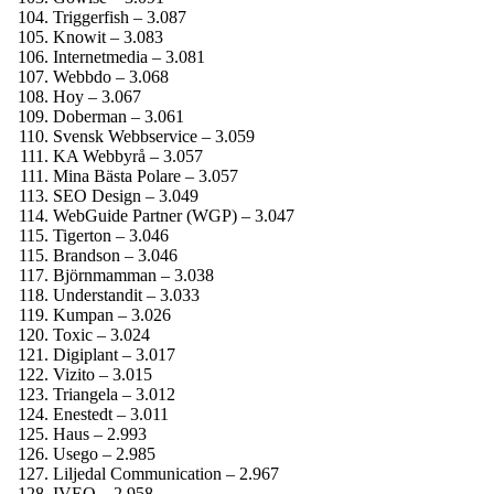
Triggerfish – 3.087
Knowit – 3.083
Internetmedia – 3.081
Webbdo – 3.068
Hoy – 3.067
Doberman – 3.061
Svensk Webbservice – 3.059
KA Webbyrå – 3.057
Mina Bästa Polare – 3.057
SEO Design – 3.049
WebGuide Partner (WGP) – 3.047
Tigerton – 3.046
Brandson – 3.046
Björnmamman – 3.038
Understandit – 3.033
Kumpan – 3.026
Toxic – 3.024
Digiplant – 3.017
Vizito – 3.015
Triangela – 3.012
Enestedt – 3.011
Haus – 2.993
Usego – 2.985
Liljedal Communication – 2.967
IVEO – 2.958