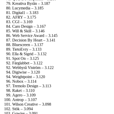
Kreativa Byrån – 3.187
Lucymedia – 3.185
Digital1 – 3.183
AFRY – 3.175
CGI – 3.169
Caro Design – 3.167
Will & Skill – 3.146
Web Service Award – 3.145
Decision By Heart – 3.141
Bluescreen – 3.137
TietoEvry – 3.133
Ella & Sigrid – 3.132
Spot On – 3.125
Färglabbet – 3.122
Webbyrå Viström – 3.122
Digiwise – 3.120
Weightpoint – 3.120
Nobox – 3.114
Tremolo Design – 3.113
Raket – 3.110
Agero – 3.109
Antrop – 3.107
Wilson Creative – 3.098
Stök – 3.094
Gowise – 3.091