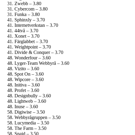
Zwebb – 3.80
Cybercom – 3.80
Funka – 3.80
Sphinxly – 3.70
Internetverkstan – 3.70
44två – 3.70
Xonet – 3.70
Färglabbet – 3.70
Weightpoint – 3.70
Divide & Conquer – 3.70
Wonderfour – 3.60
Lyger-Team Webbyrå – 3.60
Vizito – 3.60
Spot On – 3.60
Wipcore – 3.60
Initiva – 3.60
Profet – 3.60
Designbully – 3.60
Lightweb – 3.60
Inuse – 3.60
Digiwise – 3.50
Webbyrågruppen – 3.50
Lucymedia – 3.50
The Farm – 3.50
Snajd – 3.50