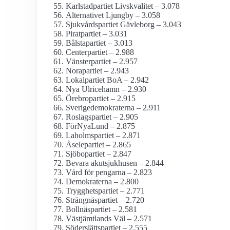
Karlstadpartiet Livskvalitet – 3.078
Alternativet Ljungby – 3.058
Sjukvårds­partiet Gävleborg – 3.043
Piratpartiet – 3.031
Bålstapartiet – 3.013
Centerpartiet – 2.988
Vänsterpartiet – 2.957
Norapartiet – 2.943
Lokalpartiet BoA – 2.942
Nya Ulricehamn – 2.930
Örebropartiet – 2.915
Sverige­demokraterna – 2.911
Roslagspartiet – 2.905
FörNyaLund – 2.875
Laholmspartiet – 2.871
Åselepartiet – 2.865
Sjöbopartiet – 2.847
Bevara akutsjukhusen – 2.844
Vård för pengarna – 2.823
Demokraterna – 2.800
Trygghetspartiet – 2.771
Strängnäspartiet – 2.720
Bollnäspartiet – 2.581
Västjämtlands Väl – 2.571
Söderslättspartiet – 2.555