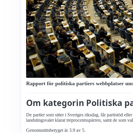
Rapport för politiska partiers webbplatser und
Om kategorin Politiska pa
De partier som sitter i Sveriges riksdag, får partistöd el
landstingsvalet klarat treprocents­spärren, samt de som v
Genomsnittsbetyget är 3.9 av 5.