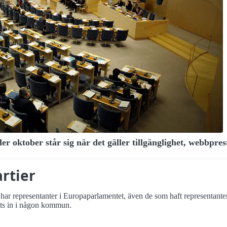
er oktober står sig när det gäller tillgänglighet, webbpr
rtier
ler har representanter i Europa­parlamentet, även de som haft representant
alts in i någon kommun.