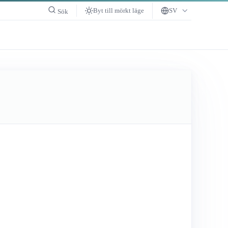
Byt till mörkt läge
SV
Sök