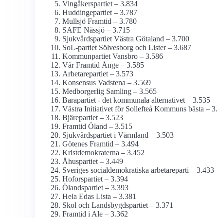
Vingåkerspartiet – 3.834
Huddingepartiet – 3.787
Mullsjö Framtid – 3.780
SAFE Nässjö – 3.715
Sjukvårdspartiet Västra Götaland – 3.700
SoL-partiet Sölvesborg och Lister – 3.687
Kommunpartiet Vansbro – 3.586
Vår Framtid Ånge – 3.585
Arbetarepartiet – 3.573
Konsensus Vadstena – 3.569
Medborgerlig Samling – 3.565
Barapartiet - det kommunala alternativet – 3.535
Västra Initiativet för Sollefteå Kommuns bästa – 3
Bjärepartiet – 3.523
Framtid Öland – 3.515
Sjukvårdspartiet i Värmland – 3.503
Götenes Framtid – 3.494
Kristdemokraterna – 3.452
Åhuspartiet – 3.449
Sveriges social­demokratiska arbetareparti – 3.433
Hoforspartiet – 3.394
Ölandspartiet – 3.393
Hela Edas Lista – 3.381
Skol och Landsbygdspartiet – 3.371
Framtid i Ale – 3.362