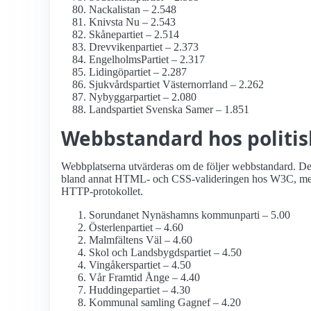
Nackalistan – 2.548
Knivsta Nu – 2.543
Skånepartiet – 2.514
Drevvikenpartiet – 2.373
EngelholmsPartiet – 2.317
Lidingöpartiet – 2.287
Sjukvårdspartiet Västernorrland – 2.262
Nybyggarpartiet – 2.080
Landspartiet Svenska Samer – 1.851
Webbstandard hos politis
Webbplatserna utvärderas om de följer webbstandard. Det 
bland annat HTML- och CSS-valideringen hos W3C, men o
HTTP-protokollet.
Sorundanet Nynäshamns kommunparti – 5.00
Österlenpartiet – 4.60
Malmfältens Väl – 4.60
Skol och Landsbygdspartiet – 4.50
Vingåkerspartiet – 4.50
Vår Framtid Ånge – 4.40
Huddingepartiet – 4.30
Kommunal samling Gagnef – 4.20