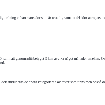
nlig ordning enbart startsidor som är testade, samt att felsidor anropats m
0, samt att genomsnittsbetyget 3 kan avvika något månader emellan. Om 
and.
els inkluderas de andra kategorierna av tester som finns men också de 