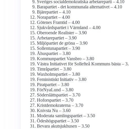
Sveriges social­demokratiska arbetareparti – 4.10
Barapartiet - det kommunala alternativet – 4.10
Bjärepartiet – 4.10
Norapartiet – 4.00
Götenes Framtid – 4.00
Sjukvårdspartiet i Värmland – 4.00
Oberoende Realister – 3.90
Arbetarepartiet – 3.90
Miljöpartiet de gröna – 3.90
Sollentunapartiet – 3.90
Åhuspartiet – 3.80
Kommunpartiet Vansbro – 3.80
Västra Initiativet för Sollefteå Kommuns bästa – 3
Timråpartiet – 3.80
Waxholmspartiet – 3.80
Feministiskt Initiativ – 3.80
Piratpartiet – 3.80
FörNyaLund – 3.80
Söderslättspartiet – 3.70
Hoforspartiet – 3.70
Kristdemokraterna – 3.70
Knivsta Nu – 3.60
Moderata samlingspartiet – 3.50
Ödeshögspartiet – 3.50
Bevara akutsjukhusen – 3.50