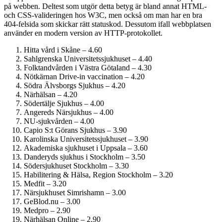
på webben. Deltest som utgör detta betyg är bland annat HTML-
och CSS-valideringen hos W3C, men också om man har en bra
404-felsida som skickar rätt statuskod. Dessutom ifall webbplatsen
använder en modern version av HTTP-protokollet.
Hitta vård i Skåne – 4.60
Sahlgrenska Universitets­sjukhuset – 4.40
Folktandvården i Västra Götaland – 4.30
Nötkärnan Drive-in vaccination – 4.20
Södra Älvsborgs Sjukhus – 4.20
Närhälsan – 4.20
Södertälje Sjukhus – 4.00
Angereds Närsjukhus – 4.00
NU-sjukvården – 4.00
Capio S:t Görans Sjukhus – 3.90
Karolinska Universitets­sjukhuset – 3.90
Akademiska sjukhuset i Uppsala – 3.60
Danderyds sjukhus i Stockholm – 3.50
Söder­sjukhuset Stockholm – 3.30
Habilitering & Hälsa, Region Stockholm – 3.20
Medfit – 3.20
Närsjukhuset Simrishamn – 3.00
GeBlod.nu – 3.00
Medpro – 2.90
Närhälsan Online – 2.90