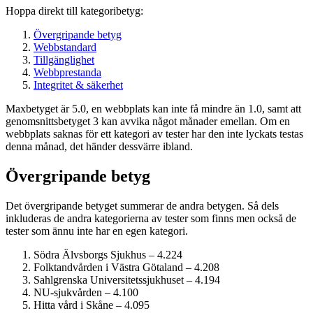
Hoppa direkt till kategoribetyg:
Övergripande betyg
Webbstandard
Tillgänglighet
Webbprestanda
Integritet & säkerhet
Maxbetyget är 5.0, en webbplats kan inte få mindre än 1.0, samt att
genomsnittsbetyget 3 kan avvika något månader emellan. Om en
webbplats saknas för ett kategori av tester har den inte lyckats testas
denna månad, det händer dessvärre ibland.
Övergripande betyg
Det övergripande betyget summerar de andra betygen. Så dels
inkluderas de andra kategorierna av tester som finns men också de
tester som ännu inte har en egen kategori.
Södra Älvsborgs Sjukhus – 4.224
Folktandvården i Västra Götaland – 4.208
Sahlgrenska Universitets­sjukhuset – 4.194
NU-sjukvården – 4.100
Hitta vård i Skåne – 4.095