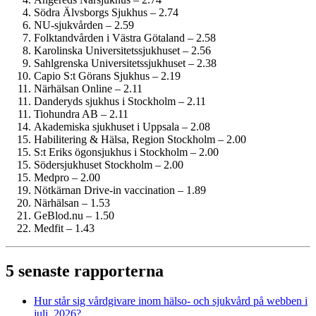
Södra Älvsborgs Sjukhus – 2.74
NU-sjukvården – 2.59
Folktandvården i Västra Götaland – 2.58
Karolinska Universitets­sjukhuset – 2.56
Sahlgrenska Universitets­sjukhuset – 2.38
Capio S:t Görans Sjukhus – 2.19
Närhälsan Online – 2.11
Danderyds sjukhus i Stockholm – 2.11
Tiohundra AB – 2.11
Akademiska sjukhuset i Uppsala – 2.08
Habilitering & Hälsa, Region Stockholm – 2.00
S:t Eriks ögonsjukhus i Stockholm – 2.00
Söder­sjukhuset Stockholm – 2.00
Medpro – 2.00
Nötkärnan Drive-in vaccination – 1.89
Närhälsan – 1.53
GeBlod.nu – 1.50
Medfit – 1.43
5 senaste rapporterna
Hur står sig vårdgivare inom hälso- och sjukvård på webben i
juli, 2026?