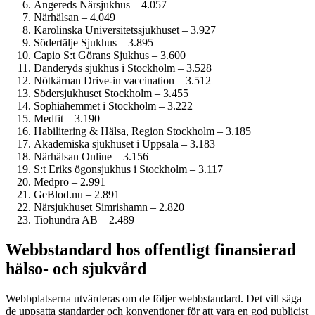
Angereds Närsjukhus – 4.057
Närhälsan – 4.049
Karolinska Universitets­sjukhuset – 3.927
Södertälje Sjukhus – 3.895
Capio S:t Görans Sjukhus – 3.600
Danderyds sjukhus i Stockholm – 3.528
Nötkärnan Drive-in vaccination – 3.512
Söder­sjukhuset Stockholm – 3.455
Sophiahemmet i Stockholm – 3.222
Medfit – 3.190
Habilitering & Hälsa, Region Stockholm – 3.185
Akademiska sjukhuset i Uppsala – 3.183
Närhälsan Online – 3.156
S:t Eriks ögonsjukhus i Stockholm – 3.117
Medpro – 2.991
GeBlod.nu – 2.891
Närsjukhuset Simrishamn – 2.820
Tiohundra AB – 2.489
Webbstandard hos offentligt finansierad
hälso- och sjukvård
Webbplatserna utvärderas om de följer webbstandard. Det vill säga
de uppsatta standarder och konventioner för att vara en god publicist