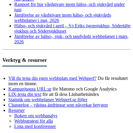
Rapport för hur vårdgivare inom hälso- och sjukvård under
juni
Jämförelse av vårdgivare inom hälso- och sjukvårds
webbplatser i maj, 2026
Hälso- och sjukvård i april – S:t Eriks ögonsjukhus, Södertälje
sjukhus och Södersjukhuset
Jämförelse av hälso-, sjuk- och tandvårds webbplatser i mars,
2026
Verktyg & resurser
Vill du testa din egen webbplats med Webperf?
Du får resultatet
inom en timme.
Kampanjtagga URL:ar
för Matomo och Google Analytics
LIX-testa din text
för att få dess Läsbarhetsindex
Statistik om webbplatser Webperf.se följer
Changelog – viktiga ändringar som påverkar betygen
Resurser
Boken om webbanalys
Webbstrategi för alla
Lista med konferenser