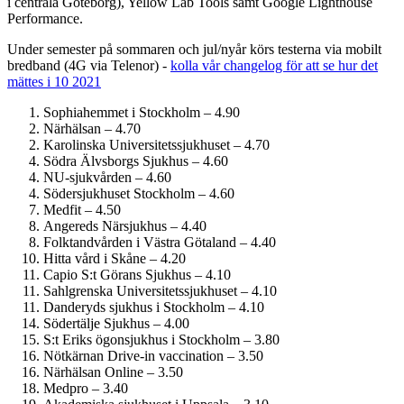
i centrala Göteborg), Yellow Lab Tools samt Google Lighthouse
Performance.
Under semester på sommaren och jul/nyår körs testerna via mobilt
bredband (4G via Telenor) -
kolla vår changelog för att se hur det
mättes i 10 2021
Sophiahemmet i Stockholm – 4.90
Närhälsan – 4.70
Karolinska Universitets­sjukhuset – 4.70
Södra Älvsborgs Sjukhus – 4.60
NU-sjukvården – 4.60
Söder­sjukhuset Stockholm – 4.60
Medfit – 4.50
Angereds Närsjukhus – 4.40
Folktandvården i Västra Götaland – 4.40
Hitta vård i Skåne – 4.20
Capio S:t Görans Sjukhus – 4.10
Sahlgrenska Universitets­sjukhuset – 4.10
Danderyds sjukhus i Stockholm – 4.10
Södertälje Sjukhus – 4.00
S:t Eriks ögonsjukhus i Stockholm – 3.80
Nötkärnan Drive-in vaccination – 3.50
Närhälsan Online – 3.50
Medpro – 3.40