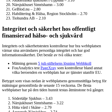
Akademiska sjukhuset i Uppsala – 3.10
Närsjukhuset Simrishamn – 3.00
GeBlod.nu – 2.80
Habilitering & Hälsa, Region Stockholm – 2.70
Tiohundra AB – 2.10
Integritet och säkerhet hos offentligt
finansierad hälso- och sjukvård
Integritets och säkerhetstesten kontrollerar hur bra webbplatsen
värnar sina användares personliga integritet och har god
informationssäkerhet. Det består av två olika tester:
Mätning genom
5 juli-stiftelsens lösning Webbkoll
FouAnalytics test
PageXray
som kontrollerar bland annat
vilka beroenden en webbplats har av tjänster utanför EU.
Betyget som visas nedan är webbplatsens genomsnittliga betyg för
mätningar genomförda de senaste 15 veckorna. De flesta
webbplatser har på den tiden hunnit testas åtminstone två gånger.
Södertälje Sjukhus – 3.43
Närsjukhuset Simrishamn – 3.22
Hitta vård i Skåne – 2.79
Angereds Närsjukhus – 2.74