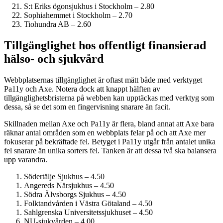
S:t Eriks ögonsjukhus i Stockholm – 2.80
Sophiahemmet i Stockholm – 2.70
Tiohundra AB – 2.60
Tillgänglighet hos offentligt finansierad
hälso- och sjukvård
Webbplatsernas tillgänglighet är oftast mätt både med verktyget
Pa11y och Axe. Notera dock att knappt hälften av
tillgänglighetsbristerna på webben kan upptäckas med verktyg som
dessa, så se det som en fingervisning snarare än facit.
Skillnaden mellan Axe och Pa11y är flera, bland annat att Axe bara
räknar antal områden som en webbplats felar på och att Axe mer
fokuserar på bekräftade fel. Betyget i Pa11y utgår från antalet unika
fel snarare än unika sorters fel. Tanken är att dessa två ska balansera
upp varandra.
Södertälje Sjukhus – 4.50
Angereds Närsjukhus – 4.50
Södra Älvsborgs Sjukhus – 4.50
Folktandvården i Västra Götaland – 4.50
Sahlgrenska Universitets­sjukhuset – 4.50
NU-sjukvården – 4.00