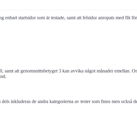
g enbart startsidor som är testade, samt att felsidor anropats med flit f
0, samt att genomsnittsbetyget 3 kan avvika något månader emellan. Om 
and.
els inkluderas de andra kategorierna av tester som finns men också de 