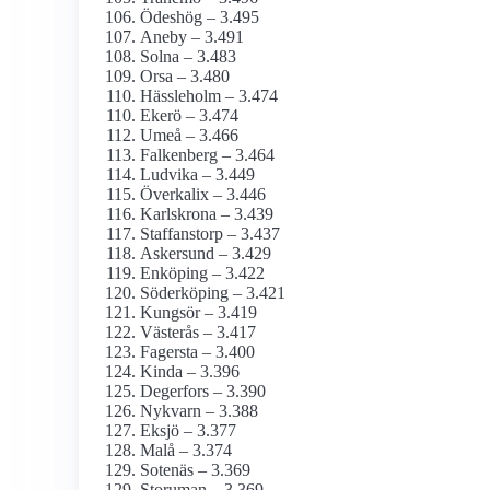
Ödeshög – 3.495
Aneby – 3.491
Solna – 3.483
Orsa – 3.480
Hässleholm – 3.474
Ekerö – 3.474
Umeå – 3.466
Falkenberg – 3.464
Ludvika – 3.449
Överkalix – 3.446
Karlskrona – 3.439
Staffanstorp – 3.437
Askersund – 3.429
Enköping – 3.422
Söderköping – 3.421
Kungsör – 3.419
Västerås – 3.417
Fagersta – 3.400
Kinda – 3.396
Degerfors – 3.390
Nykvarn – 3.388
Eksjö – 3.377
Malå – 3.374
Sotenäs – 3.369
Storuman – 3.369