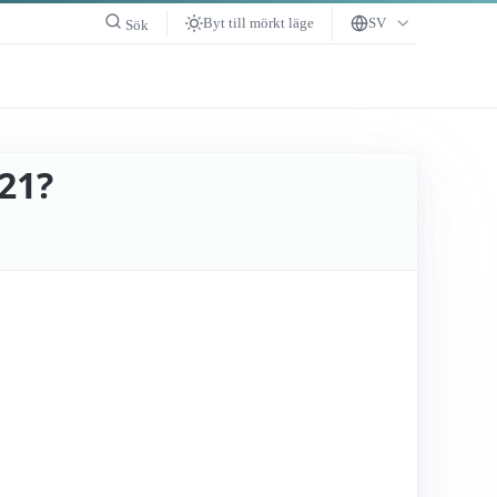
Byt till mörkt läge
SV
Sök
21?