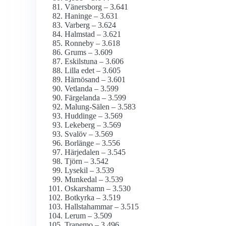
Vänersborg – 3.641
Haninge – 3.631
Varberg – 3.624
Halmstad – 3.621
Ronneby – 3.618
Grums – 3.609
Eskilstuna – 3.606
Lilla edet – 3.605
Härnösand – 3.601
Vetlanda – 3.599
Färgelanda – 3.599
Malung-Sälen – 3.583
Huddinge – 3.569
Lekeberg – 3.569
Svalöv – 3.569
Borlänge – 3.556
Härjedalen – 3.545
Tjörn – 3.542
Lysekil – 3.539
Munkedal – 3.539
Oskarshamn – 3.530
Botkyrka – 3.519
Hallstahammar – 3.515
Lerum – 3.509
Tranemo – 3.496