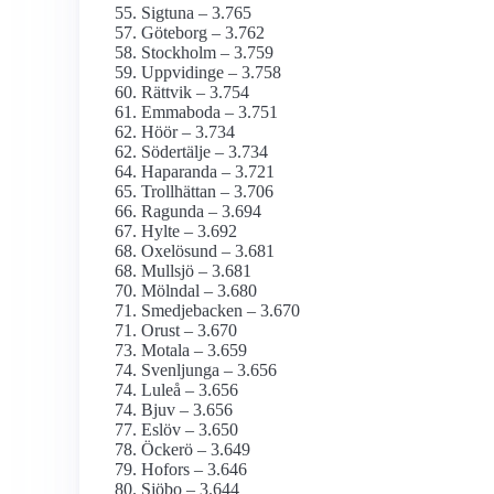
Sigtuna – 3.765
Göteborg – 3.762
Stockholm – 3.759
Uppvidinge – 3.758
Rättvik – 3.754
Emmaboda – 3.751
Höör – 3.734
Södertälje – 3.734
Haparanda – 3.721
Trollhättan – 3.706
Ragunda – 3.694
Hylte – 3.692
Oxelösund – 3.681
Mullsjö – 3.681
Mölndal – 3.680
Smedjebacken – 3.670
Orust – 3.670
Motala – 3.659
Svenljunga – 3.656
Luleå – 3.656
Bjuv – 3.656
Eslöv – 3.650
Öckerö – 3.649
Hofors – 3.646
Sjöbo – 3.644