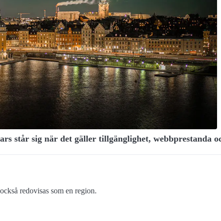
 står sig när det gäller tillgänglighet, webbprestanda 
ckså redovisas som en region.