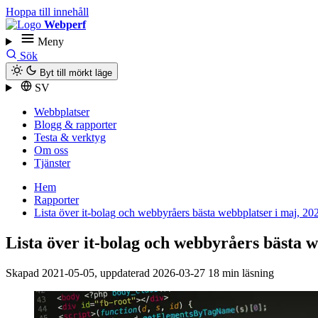
Hoppa till innehåll
Webperf
Meny
Sök
Byt till mörkt läge
SV
Webbplatser
Blogg & rapporter
Testa & verktyg
Om oss
Tjänster
Hem
Rapporter
Lista över it-bolag och webbyråers bästa webbplatser i maj, 20
Lista över it-bolag och webbyråers bästa w
Skapad
2021-05-05
, uppdaterad
2026-03-27
18 min läsning