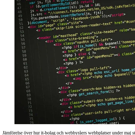
Jämförelse över hur it-bolag och webbyråers webbplatser under maj stå