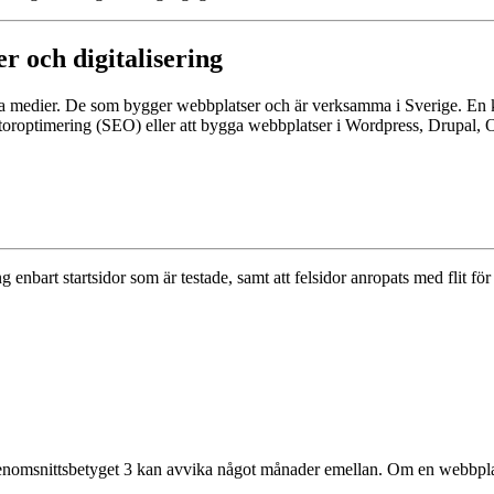
r och digitalisering
ala medier. De som bygger webbplatser och är verksamma i Sverige. En
oroptimering (SEO) eller att bygga webbplatser i Wordpress, Drupal, Op
g enbart startsidor som är testade, samt att felsidor anropats med flit fö
enomsnittsbetyget 3 kan avvika något månader emellan. Om en webbplats s