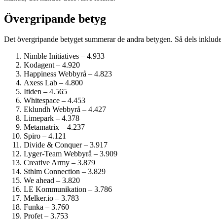
Övergripande betyg
Det övergripande betyget summerar de andra betygen. Så dels inkluder
Nimble Initiatives – 4.933
Kodagent – 4.920
Happiness Webbyrå – 4.823
Axess Lab – 4.800
Itiden – 4.565
Whitespace – 4.453
Eklundh Webbyrå – 4.427
Limepark – 4.378
Metamatrix – 4.237
Spiro – 4.121
Divide & Conquer – 3.917
Lyger-Team Webbyrå – 3.909
Creative Army – 3.879
Sthlm Connection – 3.829
We ahead – 3.820
LE Kommunikation – 3.786
Melker.io – 3.783
Funka – 3.760
Profet – 3.753