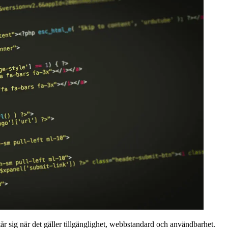
r sig när det gäller tillgänglighet, webbstandard och användbarhet.