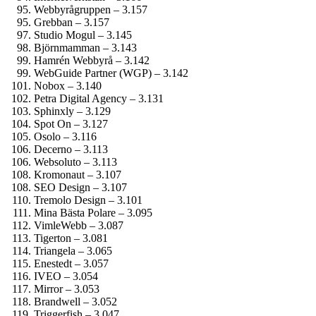
Webbyrågruppen – 3.157
Grebban – 3.157
Studio Mogul – 3.145
Björnmamman – 3.143
Hamrén Webbyrå – 3.142
WebGuide Partner (WGP) – 3.142
Nobox – 3.140
Petra Digital Agency – 3.131
Sphinxly – 3.129
Spot On – 3.127
Osolo – 3.116
Decerno – 3.113
Websoluto – 3.113
Kromonaut – 3.107
SEO Design – 3.107
Tremolo Design – 3.101
Mina Bästa Polare – 3.095
VimleWebb – 3.087
Tigerton – 3.081
Triangela – 3.065
Enestedt – 3.057
IVEO – 3.054
Mirror – 3.053
Brandwell – 3.052
Triggerfish – 3.047