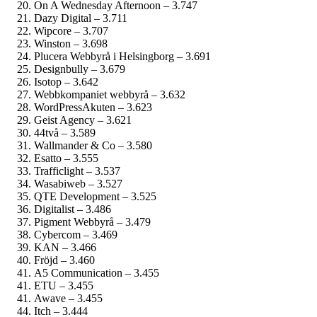
On A Wednesday Afternoon – 3.747
Dazy Digital – 3.711
Wipcore – 3.707
Winston – 3.698
Plucera Webbyrå i Helsingborg – 3.691
Designbully – 3.679
Isotop – 3.642
Webbkompaniet webbyrå – 3.632
WordPressAkuten – 3.623
Geist Agency – 3.621
44två – 3.589
Wallmander & Co – 3.580
Esatto – 3.555
Trafficlight – 3.537
Wasabiweb – 3.527
QTE Development – 3.525
Digitalist – 3.486
Pigment Webbyrå – 3.479
Cybercom – 3.469
KAN – 3.466
Fröjd – 3.460
A5 Communication – 3.455
ETU – 3.455
Awave – 3.455
Itch – 3.444