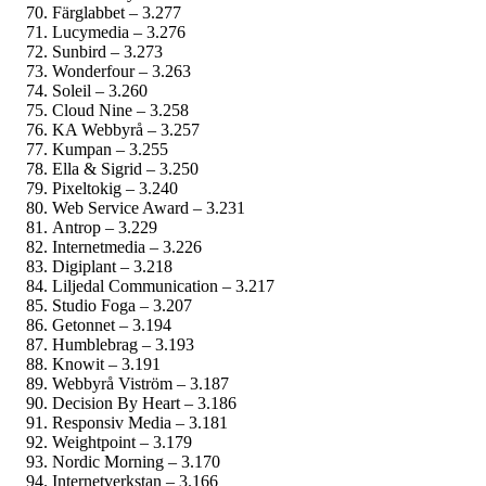
Färglabbet – 3.277
Lucymedia – 3.276
Sunbird – 3.273
Wonderfour – 3.263
Soleil – 3.260
Cloud Nine – 3.258
KA Webbyrå – 3.257
Kumpan – 3.255
Ella & Sigrid – 3.250
Pixeltokig – 3.240
Web Service Award – 3.231
Antrop – 3.229
Internetmedia – 3.226
Digiplant – 3.218
Liljedal Communication – 3.217
Studio Foga – 3.207
Getonnet – 3.194
Humblebrag – 3.193
Knowit – 3.191
Webbyrå Viström – 3.187
Decision By Heart – 3.186
Responsiv Media – 3.181
Weightpoint – 3.179
Nordic Morning – 3.170
Internetverkstan – 3.166