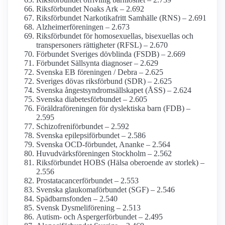
Riksförbundet Noaks Ark – 2.692
Riksförbundet Narkotikafritt Samhälle (RNS) – 2.691
Alzheimerföreningen – 2.673
Riksförbundet för homosexuellas, bisexuellas och
transpersoners rättigheter (RFSL) – 2.670
Förbundet Sveriges dövblinda (FSDB) – 2.669
Förbundet Sällsynta diagnoser – 2.629
Svenska EB föreningen / Debra – 2.625
Sveriges dövas riksförbund (SDR) – 2.625
Svenska ångestsyndrom­sällskapet (ÅSS) – 2.624
Svenska diabetes­förbundet – 2.605
Föräldra­föreningen för dyslektiska barn (FDB) –
2.595
Schizofreni­förbundet – 2.592
Svenska epilepsi­förbundet – 2.586
Svenska OCD-förbundet, Ananke – 2.564
Huvudvärks­föreningen Stockholm – 2.562
Riksförbundet HOBS (Hälsa oberoende av storlek) –
2.556
Prostatacancer­förbundet – 2.553
Svenska glaukoma­förbundet (SGF) – 2.546
Spädbarnsfonden – 2.540
Svensk Dysmeliförening – 2.513
Autism- och Asperger­förbundet – 2.495