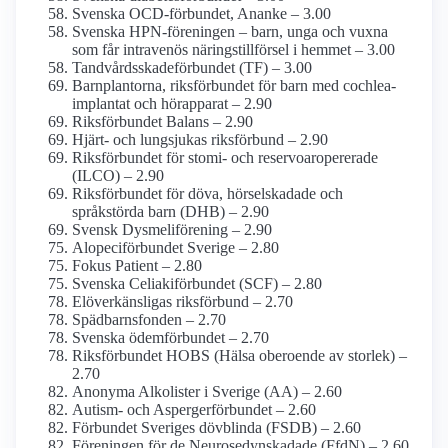
Svenska OCD-förbundet, Ananke – 3.00
Svenska HPN-föreningen – barn, unga och vuxna
som får intravenös närings­tillförsel i hemmet – 3.00
Tandvårdsskade­förbundet (TF) – 3.00
Barnplantorna, riksförbundet för barn med cochlea­
implantat och hörapparat – 2.90
Riks­förbundet Balans – 2.90
Hjärt- och lungsjukas riksförbund – 2.90
Riksförbundet för stomi- och reservoar­opererade
(ILCO) – 2.90
Riksförbundet för döva, hörselskadade och
språkstörda barn (DHB) – 2.90
Svensk Dysmeliförening – 2.90
Alopeciförbundet Sverige – 2.80
Fokus Patient – 2.80
Svenska Celiaki­förbundet (SCF) – 2.80
El­överkänsligas riks­förbund – 2.70
Spädbarnsfonden – 2.70
Svenska ödemförbundet – 2.70
Riksförbundet HOBS (Hälsa oberoende av storlek) –
2.70
Anonyma Alkolister i Sverige (AA) – 2.60
Autism- och Asperger­förbundet – 2.60
Förbundet Sveriges dövblinda (FSDB) – 2.60
Föreningen för de Neurosedyn­skadade (FfdN) – 2.60