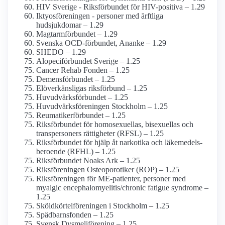
HIV Sverige - Riks­förbundet för HIV-positiva – 1.29
Iktyos­föreningen - personer med ärftliga
hudsjukdomar – 1.29
Magtarmförbundet – 1.29
Svenska OCD-förbundet, Ananke – 1.29
SHEDO – 1.29
Alopeciförbundet Sverige – 1.25
Cancer Rehab Fonden – 1.25
Demens­förbundet – 1.25
El­överkänsligas riks­förbund – 1.25
Huvudvärks­förbundet – 1.25
Huvudvärks­föreningen Stockholm – 1.25
Reumatikerförbundet – 1.25
Riksförbundet för homosexuellas, bisexuellas och
transpersoners rättigheter (RFSL) – 1.25
Riksförbundet för hjälp åt narkotika och läkemedels­
beroende (RFHL) – 1.25
Riksförbundet Noaks Ark – 1.25
Riksföreningen Osteoporotiker (ROP) – 1.25
Riksföreningen för ME-patienter, personer med
myalgic encephalo­myelitis/­chronic fatigue syndrome –
1.25
Sköldkörtel­föreningen i Stockholm – 1.25
Spädbarnsfonden – 1.25
Svensk Dysmeliförening – 1.25