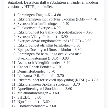
statuskod. Dessutom ifall webbplatsen använder en modern
version av HTTP-protokollet.
Föreningen Fragile-X – 4.80
Riksföreningen mot Porfyri­sjukdomar (RMP) – 4.70
Svenska Marfan­föreningen – 4.40
Funktionsrätt Sverige – 4.00
Riksförbundet för trafik- och polioskadade – 3.90
Svenska Vitiligo­förbundet – 3.90
Sveriges dövas ungdomsförbund (SDUF) – 3.90
Riksförbundet ofrivillig barnlöshet – 3.80
Epilepsi­föreningen i Stor­stockholm – 3.80
Föreningen för barn, unga och vuxna med
utvecklings­störning (FUB) – 3.80
Astma och Allergi­förbundet – 3.70
Cancer Rehab Fonden – 3.70
Demens­förbundet – 3.70
Länkarnas Riksförbund – 3.70
Riksförbundet för sexuell upplysning (RFSU) – 3.70
Riksföreningen Sjögrens syndrom – 3.70
Apné­föreningen i Stockholm – 3.60
Melanom­föreningen – 3.60
SHEDO – 3.60
Njurförbundet – 3.60
Psoriasis­förbundet – 3.60