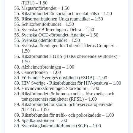
(RBU) – 1.50
Magtarmförbundet – 1.50
Riksförbundet för social och mental hälsa – 1.50
Riksorganisationen Unga reumatiker – 1.50
Schizofreni­förbundet – 1.50
Svenska EB föreningen / Debra – 1.50
Svenska OCD-förbundet, Ananke – 1.50
Svenska ödemförbundet – 1.50
Svenska föreningen för Tuberös skleros Complex –
1.50
Riksförbundet HOBS (Hälsa oberoende av storlek) –
1.50
Alzheimerföreningen – 1.00
Cancerfonden – 1.00
Förbundet Sveriges dövblinda (FSDB) – 1.00
HIV Sverige - Riks­förbundet för HIV-positiva – 1.00
Huvudvärks­föreningen Stockholm – 1.00
Riksförbundet för homosexuellas, bisexuellas och
transpersoners rättigheter (RFSL) – 1.00
Riksförbundet för stomi- och reservoar­opererade
(ILCO) – 1.00
Riksförbundet för trafik- och polioskadade – 1.00
Spädbarnsfonden – 1.00
Svenska glaukoma­förbundet (SGF) – 1.00