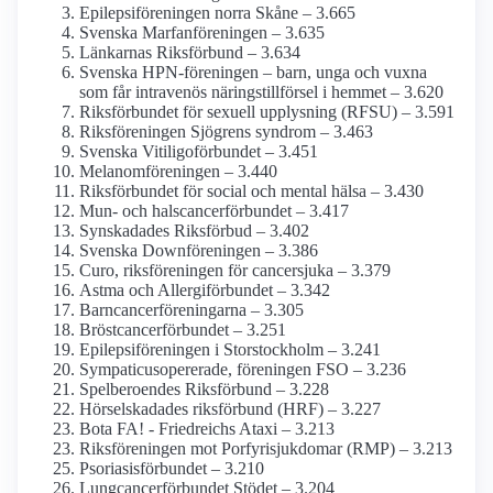
Epilepsi­föreningen norra Skåne – 3.665
Svenska Marfan­föreningen – 3.635
Länkarnas Riksförbund – 3.634
Svenska HPN-föreningen – barn, unga och vuxna
som får intravenös närings­tillförsel i hemmet – 3.620
Riksförbundet för sexuell upplysning (RFSU) – 3.591
Riksföreningen Sjögrens syndrom – 3.463
Svenska Vitiligo­förbundet – 3.451
Melanom­föreningen – 3.440
Riksförbundet för social och mental hälsa – 3.430
Mun- och halscancerförbundet – 3.417
Synskadades Riksförbud – 3.402
Svenska Down­föreningen – 3.386
Curo, riks­föreningen för cancer­sjuka – 3.379
Astma och Allergi­förbundet – 3.342
Barncancerföreningarna – 3.305
Bröstcancer­förbundet – 3.251
Epilepsi­föreningen i Stor­stockholm – 3.241
Sympaticus­opererade, föreningen FSO – 3.236
Spelberoendes Riksförbund – 3.228
Hörselskadades riksförbund (HRF) – 3.227
Bota FA! - Friedreichs Ataxi – 3.213
Riksföreningen mot Porfyri­sjukdomar (RMP) – 3.213
Psoriasis­förbundet – 3.210
Lungcancer­förbundet Stödet – 3.204