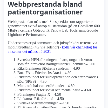
Webbprestanda bland
patient­organisationer
Webbprestandan mäts med Sitespeed.io som rapporterar
genomsnittet av två anrop till startsidan (på en ComHem 600
Mbit/s i centrala Göteborg), Yellow Lab Tools samt Google
Lighthouse Performance.
Under semester på sommaren och jul/nyår körs testerna via
mobilt bredband (4G via Telenor) -
kolla vår changelog för
att se hur det mättes i 5 2021
Svenska HPN-föreningen – barn, unga och vuxna
som får intravenös närings­tillförsel i hemmet – 5.00
Riksföreningen Sjögrens syndrom – 4.90
Bota FA! - Friedreichs Ataxi – 4.80
Riksförbundet för suicidprevention och efterlevandes
stöd (SPES) – 4.80
Mun- och halscancerförbundet – 4.60
Riksförbundet för social och mental hälsa – 4.60
Föreningen Fragile-X – 4.50
Länkarnas Riksförbund – 4.50
Svenska Marfan­föreningen – 4.50
XLH svenska patient­föreningen, X-bunden hypofos­