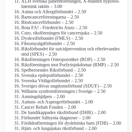
XLH svenska patient­föreningen, X-bunden hypofos­
fatemisk rakitis – 3.00
Astma och Allergi­förbundet – 2.50
Barncancerföreningarna – 2.50
Blodcancerförbundet – 2.50
Bota FA! - Friedreichs Ataxi – 2.50
Curo, riks­föreningen för cancer­sjuka – 2.50
Dyslexi­förbundet (FMLS) – 2.50
Fibromyalgiförbundet – 2.50
Riksförbundet för suicidprevention och efterlevandes
stöd (SPES) – 2.50
Riksföreningen Osteoporotiker (ROP) – 2.50
Riksföreningen mot Porfyri­sjukdomar (RMP) – 2.50
Spelberoendes Riksförbund – 2.50
Svenska epilepsi­förbundet – 2.50
Svenska Vitiligo­förbundet – 2.50
Sveriges dövas ungdomsförbund (SDUF) – 2.50
Williams syndrom­föreningen i Sverige – 2.50
Amningshjälpen – 2.00
Autism- och Asperger­förbundet – 2.00
Cancer Rehab Fonden – 2.00
De handikappades riksförbund (DHR) – 2.00
Förbundet Sällsynta diagnoser – 2.00
Föräldra­föreningen för dyslektiska barn (FDB) – 2.00
Hjärt- och lungsjukas riksförbund – 2.00