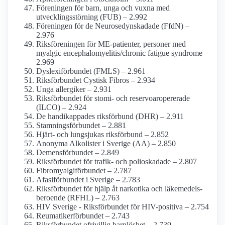
Föreningen för barn, unga och vuxna med
utvecklings­störning (FUB) – 2.992
Föreningen för de Neurosedyn­skadade (FfdN) –
2.976
Riksföreningen för ME-patienter, personer med
myalgic encephalo­myelitis/­chronic fatigue syndrome –
2.969
Dyslexi­förbundet (FMLS) – 2.961
Riksförbundet Cystisk Fibros – 2.934
Unga allergiker – 2.931
Riksförbundet för stomi- och reservoar­opererade
(ILCO) – 2.924
De handikappades riksförbund (DHR) – 2.911
Stamnings­förbundet – 2.881
Hjärt- och lungsjukas riksförbund – 2.852
Anonyma Alkolister i Sverige (AA) – 2.850
Demens­förbundet – 2.849
Riksförbundet för trafik- och polioskadade – 2.807
Fibromyalgiförbundet – 2.787
Afasiförbundet i Sverige – 2.783
Riksförbundet för hjälp åt narkotika och läkemedels­
beroende (RFHL) – 2.763
HIV Sverige - Riks­förbundet för HIV-positiva – 2.754
Reumatikerförbundet – 2.743
Riksförbundet ofrivillig barnlöshet – 2.739