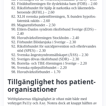
Föräldra­föreningen för dyslektiska barn (FDB) – 2.60
Riksförbundet för hjälp åt narkotika och läkemedels­
beroende (RFHL) – 2.60
XLH svenska patient­föreningen, X-bunden hypofos­
fatemisk rakitis – 2.60
Magtarmförbundet – 2.50
Ehlers-Danlos syndrom riks­förbund Sverige (EDS) –
2.40
Huvudvärks­föreningen Stockholm – 2.40
Förbundet Blödarsjuka i Sverige – 2.30
Riksförbundet för suicidprevention och efterlevandes
stöd (SPES) – 2.30
Svenska ångestsyndrom­sällskapet (ÅSS) – 2.30
Sveriges dövas riksförbund (SDR) – 2.30
Borrelia- och TBE-föreningen i Sverige – 2.20
Svenska epilepsi­förbundet – 2.20
Huvudvärks­förbundet – 1.70
Tillgänglighet hos patient­
organisationer
Webbplatsernas tillgänglighet är oftast mätt både med
verktyget Pa11y och Axe. Notera dock att knappt hälften av