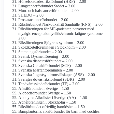
Hörselskadades riksförbund (HRF) – 2.00
Lungcancer­förbundet Stödet – 2.00
Mun- och halscancerförbundet – 2.00
SHEDO – 2.00
Prostatacancer­förbundet – 2.00
Riksförbundet Narkotikafritt Samhälle (RNS) – 2.00
Riksföreningen för ME-patienter, personer med
myalgic encephalo­myelitis/­chronic fatigue syndrome –
2.00
Riksföreningen Sjögrens syndrom – 2.00
Sköldkörtel­föreningen i Stockholm – 2.00
Stamnings­förbundet – 2.00
Svensk Dysmeliförening – 2.00
Svenska diabetes­förbundet – 2.00
Svenska Celiaki­förbundet (SCF) – 2.00
Svenska Marfan­föreningen – 2.00
Svenska ångestsyndrom­sällskapet (ÅSS) – 2.00
Sveriges dövas riksförbund (SDR) – 2.00
Tandvårdsskade­förbundet (TF) – 2.00
Afasiförbundet i Sverige – 1.50
Alopeciförbundet Sverige – 1.50
Anonyma Alkolister i Sverige (AA) – 1.50
Apné­föreningen i Stockholm – 1.50
Riksförbundet ofrivillig barnlöshet – 1.50
Barnplantorna, riksförbundet för barn med cochlea­