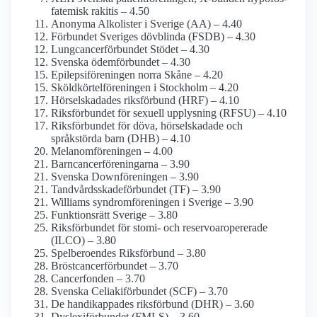
fatemisk rakitis – 4.50
Anonyma Alkolister i Sverige (AA) – 4.40
Förbundet Sveriges dövblinda (FSDB) – 4.30
Lungcancer­förbundet Stödet – 4.30
Svenska ödemförbundet – 4.30
Epilepsi­föreningen norra Skåne – 4.20
Sköldkörtel­föreningen i Stockholm – 4.20
Hörselskadades riksförbund (HRF) – 4.10
Riksförbundet för sexuell upplysning (RFSU) – 4.10
Riksförbundet för döva, hörselskadade och
språkstörda barn (DHB) – 4.10
Melanom­föreningen – 4.00
Barncancerföreningarna – 3.90
Svenska Down­föreningen – 3.90
Tandvårdsskade­förbundet (TF) – 3.90
Williams syndrom­föreningen i Sverige – 3.90
Funktionsrätt Sverige – 3.80
Riksförbundet för stomi- och reservoar­opererade
(ILCO) – 3.80
Spelberoendes Riksförbund – 3.80
Bröstcancer­förbundet – 3.70
Cancerfonden – 3.70
Svenska Celiaki­förbundet (SCF) – 3.70
De handikappades riksförbund (DHR) – 3.60
Dyslexi­förbundet (FMLS) – 3.60