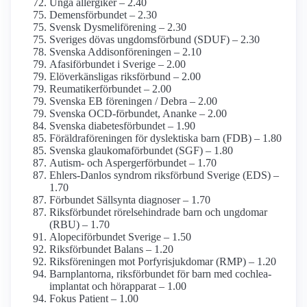
Unga allergiker – 2.40
Demens­förbundet – 2.30
Svensk Dysmeliförening – 2.30
Sveriges dövas ungdomsförbund (SDUF) – 2.30
Svenska Addisonföreningen – 2.10
Afasiförbundet i Sverige – 2.00
El­överkänsligas riks­förbund – 2.00
Reumatikerförbundet – 2.00
Svenska EB föreningen / Debra – 2.00
Svenska OCD-förbundet, Ananke – 2.00
Svenska diabetes­förbundet – 1.90
Föräldra­föreningen för dyslektiska barn (FDB) – 1.80
Svenska glaukoma­förbundet (SGF) – 1.80
Autism- och Asperger­förbundet – 1.70
Ehlers-Danlos syndrom riks­förbund Sverige (EDS) –
1.70
Förbundet Sällsynta diagnoser – 1.70
Riksförbundet rörelsehindrade barn och ungdomar
(RBU) – 1.70
Alopeciförbundet Sverige – 1.50
Riks­förbundet Balans – 1.20
Riksföreningen mot Porfyri­sjukdomar (RMP) – 1.20
Barnplantorna, riksförbundet för barn med cochlea­
implantat och hörapparat – 1.00
Fokus Patient – 1.00