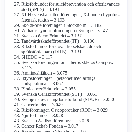
Riksförbundet för suicidprevention och efterlevandes
stöd (SPES) – 3.193
XLH svenska patient­föreningen, X-bunden hypofos­
fatemisk rakitis – 3.193
Sköldkörtel­föreningen i Stockholm – 3.182
Williams syndrom­föreningen i Sverige – 3.147
Svenska ödemförbundet – 3.137
Tandvårdsskade­förbundet (TF) – 3.136
Riksförbundet för döva, hörselskadade och
språkstörda barn (DHB) – 3.131
SHEDO – 3.117
Svenska föreningen för Tuberös skleros Complex –
3.113
Amningshjälpen – 3.075
Iktyos­föreningen - personer med ärftliga
hudsjukdomar – 3.067
Blodcancerförbundet – 3.055
Svenska Celiaki­förbundet (SCF) – 3.051
Sveriges dövas ungdomsförbund (SDUF) – 3.050
Cancerfonden – 3.049
Riksföreningen Osteoporotiker (ROP) – 3.029
Njurförbundet – 3.028
Svenska Addisonföreningen – 3.028
Cancer Rehab Fonden – 3.017
Apné­föreningen i Stockholm – 3.011