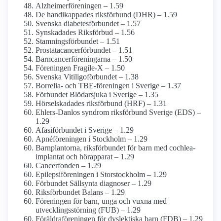
Alzheimerföreningen – 1.59
De handikappades riksförbund (DHR) – 1.59
Svenska diabetes­förbundet – 1.57
Synskadades Riksförbud – 1.56
Stamnings­förbundet – 1.51
Prostatacancer­förbundet – 1.51
Barncancerföreningarna – 1.50
Föreningen Fragile-X – 1.50
Svenska Vitiligo­förbundet – 1.38
Borrelia- och TBE-föreningen i Sverige – 1.37
Förbundet Blödarsjuka i Sverige – 1.35
Hörselskadades riksförbund (HRF) – 1.31
Ehlers-Danlos syndrom riks­förbund Sverige (EDS) –
1.29
Afasiförbundet i Sverige – 1.29
Apné­föreningen i Stockholm – 1.29
Barnplantorna, riksförbundet för barn med cochlea­
implantat och hörapparat – 1.29
Cancerfonden – 1.29
Epilepsi­föreningen i Stor­stockholm – 1.29
Förbundet Sällsynta diagnoser – 1.29
Riks­förbundet Balans – 1.29
Föreningen för barn, unga och vuxna med
utvecklings­störning (FUB) – 1.29
Föräldra­föreningen för dyslektiska barn (FDB) – 1.29