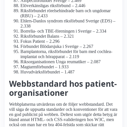
Alopeciförbundet Sverige – 2.469
El­överkänsligas riks­förbund – 2.446
Riksförbundet rörelsehindrade barn och ungdomar
(RBU) – 2.433
Ehlers-Danlos syndrom riks­förbund Sverige (EDS) –
2.338
Borrelia- och TBE-föreningen i Sverige – 2.334
Riks­förbundet Balans – 2.321
Fokus Patient – 2.296
Förbundet Blödarsjuka i Sverige – 2.267
Barnplantorna, riksförbundet för barn med cochlea­
implantat och hörapparat – 2.119
Riksorganisationen Unga reumatiker – 2.087
Magtarmförbundet – 1.933
Huvudvärks­förbundet – 1.487
Webbstandard hos patient­
organisationer
Webbplatserna utvärderas om de följer webbstandard. Det
vill säga de uppsatta standarder och konventioner för att vara
en god publicist på webben. Deltest som utgör detta betyg är
bland annat HTML- och CSS-valideringen hos W3C, men
också om man har en bra 404-felsida som skickar rätt