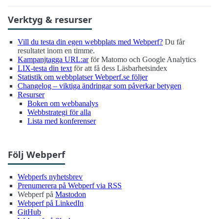
Verktyg & resurser
Vill du testa din egen webbplats med Webperf?
Du får
resultatet inom en timme.
Kampanjtagga URL:ar
för Matomo och Google Analytics
LIX-testa din text
för att få dess Läsbarhetsindex
Statistik om webbplatser Webperf.se följer
Changelog – viktiga ändringar som påverkar betygen
Resurser
Boken om webbanalys
Webbstrategi för alla
Lista med konferenser
Följ Webperf
Webperfs nyhetsbrev
Prenumerera på Webperf via RSS
Webperf på
Mastodon
Webperf på LinkedIn
GitHub