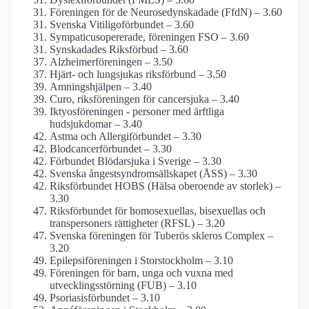
Föreningen för de Neurosedyn­skadade (FfdN) – 3.60
Svenska Vitiligo­förbundet – 3.60
Sympaticus­opererade, föreningen FSO – 3.60
Synskadades Riksförbud – 3.60
Alzheimerföreningen – 3.50
Hjärt- och lungsjukas riksförbund – 3.50
Amningshjälpen – 3.40
Curo, riks­föreningen för cancer­sjuka – 3.40
Iktyos­föreningen - personer med ärftliga
hudsjukdomar – 3.40
Astma och Allergi­förbundet – 3.30
Blodcancerförbundet – 3.30
Förbundet Blödarsjuka i Sverige – 3.30
Svenska ångestsyndrom­sällskapet (ÅSS) – 3.30
Riksförbundet HOBS (Hälsa oberoende av storlek) –
3.30
Riksförbundet för homosexuellas, bisexuellas och
transpersoners rättigheter (RFSL) – 3.20
Svenska föreningen för Tuberös skleros Complex –
3.20
Epilepsi­föreningen i Stor­stockholm – 3.10
Föreningen för barn, unga och vuxna med
utvecklings­störning (FUB) – 3.10
Psoriasis­förbundet – 3.10