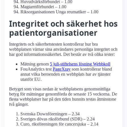
Huvudvärks­förbundet – 1.00
Magtarmförbundet – 1.00
Riksorganisationen Unga reumatiker – 1.00
Integritet och säkerhet hos
patient­organisationer
Integritets och säkerhetstesten kontrollerar hur bra
webbplatsen värnar sina användares personliga integritet och
har god informationssäkerhet. Det består av två olika tester:
Mätning genom
5 juli-stiftelsens lösning Webbkoll
FouAnalytics test
PageXray
som kontrollerar bland
annat vilka beroenden en webbplats har av tjänster
utanför EU.
Betyget som visas nedan är webbplatsens genomsnittliga
betyg för mätningar genomförda de senaste 15 veckorna. De
flesta webbplatser har på den tiden hunnits testas åtminstone
två gånger.
Svenska Down­föreningen – 2.34
Sveriges dövas riksförbund (SDR) – 2.24
Curo, riks­föreningen för cancer­sjuka – 2.14