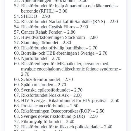
Apné­föreningen i Stockholm – 3.00
Riksförbundet för hjälp åt narkotika och läkemedels­
beroende (RFHL) – 3.00
SHEDO – 2.90
Riksförbundet Narkotikafritt Samhälle (RNS) – 2.90
Riksförbundet Cystisk Fibros – 2.90
Cancer Rehab Fonden – 2.80
Huvudvärks­föreningen Stockholm – 2.80
Stamnings­förbundet – 2.80
Riksförbundet ofrivillig barnlöshet – 2.70
Borrelia- och TBE-föreningen i Sverige – 2.70
Njurförbundet – 2.70
Riksföreningen för ME-patienter, personer med
myalgic encephalo­myelitis/­chronic fatigue syndrome –
2.70
Schizofreni­förbundet – 2.70
Spädbarnsfonden – 2.70
Svenska epilepsi­förbundet – 2.70
Riksförbundet Noaks Ark – 2.60
HIV Sverige - Riks­förbundet för HIV-positiva – 2.50
Prostatacancer­förbundet – 2.50
Riksföreningen Osteoporotiker (ROP) – 2.50
Sveriges dövas riksförbund (SDR) – 2.50
Fibromyalgiförbundet – 2.40
Riksförbundet för trafik- och polioskadade – 2.40