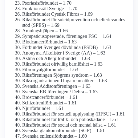
Psoriasis­förbundet – 1.70
Funktionsrätt Sverige – 1.70
Riksförbundet Cystisk Fibros – 1.69
Riksförbundet för suicidprevention och efterlevandes
stöd (SPES) – 1.69
Amningshjälpen – 1.66
Sympaticus­opererade, föreningen FSO – 1.64
Blodcancerförbundet – 1.63
Förbundet Sveriges dövblinda (FSDB) – 1.63
Anonyma Alkolister i Sverige (AA) – 1.63
Astma och Allergi­förbundet – 1.63
Riksförbundet ofrivillig barnlöshet – 1.63
Fibromyalgiförbundet – 1.63
Riksföreningen Sjögrens syndrom – 1.63
Riksorganisationen Unga reumatiker – 1.63
Svenska Addisonföreningen – 1.63
Svenska EB föreningen / Debra – 1.63
Bröstcancer­förbundet – 1.61
Schizofreni­förbundet – 1.61
Njurförbundet – 1.61
Riksförbundet för sexuell upplysning (RFSU) – 1.61
Riksförbundet för trafik- och polioskadade – 1.61
Riksförbundet för social och mental hälsa – 1.61
Svenska glaukoma­förbundet (SGF) – 1.61
Svenska epilepsi­förbundet – 1.60