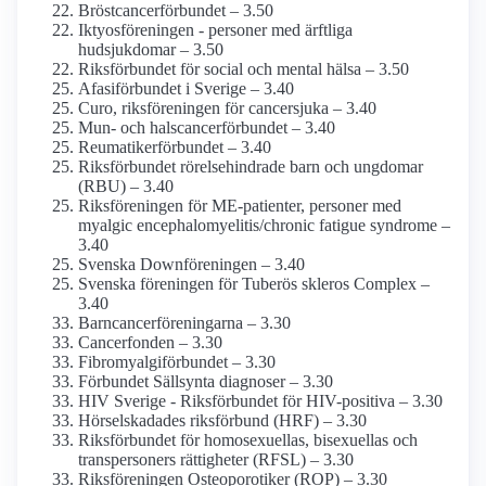
Bröstcancer­förbundet – 3.50
Iktyos­föreningen - personer med ärftliga
hudsjukdomar – 3.50
Riksförbundet för social och mental hälsa – 3.50
Afasiförbundet i Sverige – 3.40
Curo, riks­föreningen för cancer­sjuka – 3.40
Mun- och halscancerförbundet – 3.40
Reumatikerförbundet – 3.40
Riksförbundet rörelsehindrade barn och ungdomar
(RBU) – 3.40
Riksföreningen för ME-patienter, personer med
myalgic encephalo­myelitis/­chronic fatigue syndrome –
3.40
Svenska Down­föreningen – 3.40
Svenska föreningen för Tuberös skleros Complex –
3.40
Barncancerföreningarna – 3.30
Cancerfonden – 3.30
Fibromyalgiförbundet – 3.30
Förbundet Sällsynta diagnoser – 3.30
HIV Sverige - Riks­förbundet för HIV-positiva – 3.30
Hörselskadades riksförbund (HRF) – 3.30
Riksförbundet för homosexuellas, bisexuellas och
transpersoners rättigheter (RFSL) – 3.30
Riksföreningen Osteoporotiker (ROP) – 3.30