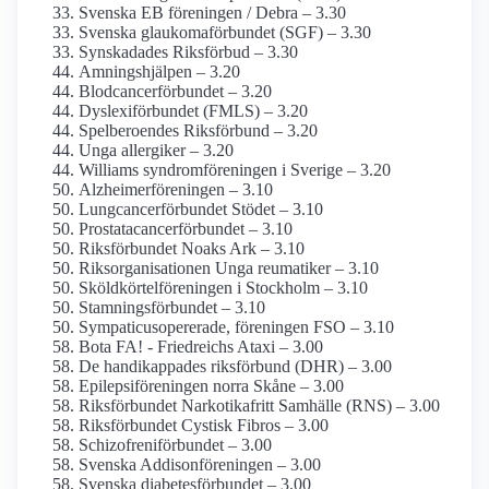
Svenska EB föreningen / Debra – 3.30
Svenska glaukoma­förbundet (SGF) – 3.30
Synskadades Riksförbud – 3.30
Amningshjälpen – 3.20
Blodcancerförbundet – 3.20
Dyslexi­förbundet (FMLS) – 3.20
Spelberoendes Riksförbund – 3.20
Unga allergiker – 3.20
Williams syndrom­föreningen i Sverige – 3.20
Alzheimerföreningen – 3.10
Lungcancer­förbundet Stödet – 3.10
Prostatacancer­förbundet – 3.10
Riksförbundet Noaks Ark – 3.10
Riksorganisationen Unga reumatiker – 3.10
Sköldkörtel­föreningen i Stockholm – 3.10
Stamnings­förbundet – 3.10
Sympaticus­opererade, föreningen FSO – 3.10
Bota FA! - Friedreichs Ataxi – 3.00
De handikappades riksförbund (DHR) – 3.00
Epilepsi­föreningen norra Skåne – 3.00
Riksförbundet Narkotikafritt Samhälle (RNS) – 3.00
Riksförbundet Cystisk Fibros – 3.00
Schizofreni­förbundet – 3.00
Svenska Addisonföreningen – 3.00
Svenska diabetes­förbundet – 3.00