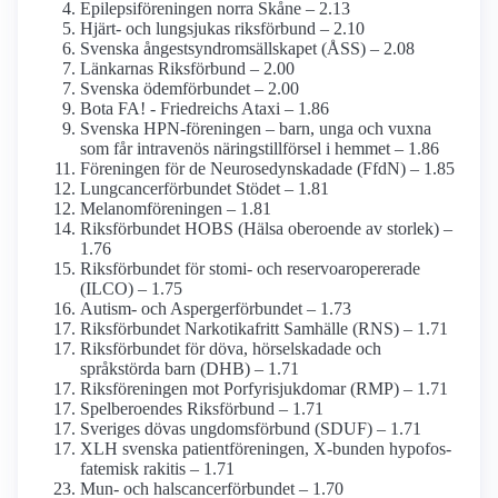
Epilepsi­föreningen norra Skåne – 2.13
Hjärt- och lungsjukas riksförbund – 2.10
Svenska ångestsyndrom­sällskapet (ÅSS) – 2.08
Länkarnas Riksförbund – 2.00
Svenska ödemförbundet – 2.00
Bota FA! - Friedreichs Ataxi – 1.86
Svenska HPN-föreningen – barn, unga och vuxna
som får intravenös närings­tillförsel i hemmet – 1.86
Föreningen för de Neurosedyn­skadade (FfdN) – 1.85
Lungcancer­förbundet Stödet – 1.81
Melanom­föreningen – 1.81
Riksförbundet HOBS (Hälsa oberoende av storlek) –
1.76
Riksförbundet för stomi- och reservoar­opererade
(ILCO) – 1.75
Autism- och Asperger­förbundet – 1.73
Riksförbundet Narkotikafritt Samhälle (RNS) – 1.71
Riksförbundet för döva, hörselskadade och
språkstörda barn (DHB) – 1.71
Riksföreningen mot Porfyri­sjukdomar (RMP) – 1.71
Spelberoendes Riksförbund – 1.71
Sveriges dövas ungdomsförbund (SDUF) – 1.71
XLH svenska patient­föreningen, X-bunden hypofos­
fatemisk rakitis – 1.71
Mun- och halscancerförbundet – 1.70