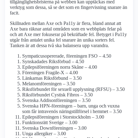
tillgänglighetsbristerna på webben kan upptäckas med
verktyg som dessa, så se det som en fingervisning snarare än
facit.
Skillnaden mellan Axe och Pa11y är flera, bland annat att
Axe bara räknar antal områden som en webbplats felar på
och att Axe mer fokuserar på bekräftade fel. Betyget i Pa11y
utgår från antalet unika fel snarare än unika sorters fel.
Tanken är att dessa två ska balansera upp varandra.
Sympaticus­opererade, föreningen FSO – 4.50
Synskadades Riksförbud – 4.50
Epilepsi­föreningen norra Skåne – 4.00
Föreningen Fragile-X – 4.00
Länkarnas Riksförbund – 3.50
Melanom­föreningen – 3.50
Riksförbundet för sexuell upplysning (RFSU) – 3.50
Riksförbundet Cystisk Fibros – 3.50
Svenska Addisonföreningen – 3.50
Svenska HPN-föreningen – barn, unga och vuxna
som får intravenös närings­tillförsel i hemmet – 3.50
Epilepsi­föreningen i Stor­stockholm – 3.00
Funktionsrätt Sverige – 3.00
Svenska Down­föreningen – 3.00
Unga allergiker – 3.00