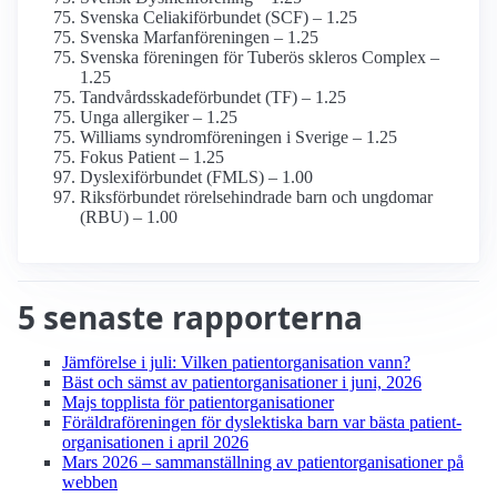
Svenska Celiaki­förbundet (SCF) – 1.25
Svenska Marfan­föreningen – 1.25
Svenska föreningen för Tuberös skleros Complex –
1.25
Tandvårdsskade­förbundet (TF) – 1.25
Unga allergiker – 1.25
Williams syndrom­föreningen i Sverige – 1.25
Fokus Patient – 1.25
Dyslexi­förbundet (FMLS) – 1.00
Riksförbundet rörelsehindrade barn och ungdomar
(RBU) – 1.00
5 senaste rapporterna
Jämförelse i juli: Vilken patient­organisation vann?
Bäst och sämst av patient­organisationer i juni, 2026
Majs topplista för patient­organisationer
Föräldra­föreningen för dyslektiska barn var bästa patient­
organisationen i april 2026
Mars 2026 – sammanställning av patient­organisationer på
webben