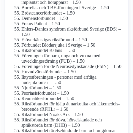
implantat och hörapparat – 1.50
Borrelia- och TBE-föreningen i Sverige – 1.50
Bröstcancer­förbundet – 1.50
Demens­förbundet – 1.50
Fokus Patient – 1.50
Ehlers-Danlos syndrom riks­förbund Sverige (EDS) –
1.50
El­överkänsligas riks­förbund – 1.50
Förbundet Blödarsjuka i Sverige – 1.50
Riks­förbundet Balans – 1.50
Föreningen för barn, unga och vuxna med
utvecklings­störning (FUB) – 1.50
Föreningen för de Neurosedyn­skadade (FfdN) – 1.50
Huvudvärks­förbundet – 1.50
Iktyos­föreningen - personer med ärftliga
hudsjukdomar – 1.50
Njurförbundet – 1.50
Psoriasis­förbundet – 1.50
Reumatikerförbundet – 1.50
Riksförbundet för hjälp åt narkotika och läkemedels­
beroende (RFHL) – 1.50
Riksförbundet Noaks Ark – 1.50
Riksförbundet för döva, hörselskadade och
språkstörda barn (DHB) – 1.50
Riksförbundet rörelsehindrade barn och ungdomar