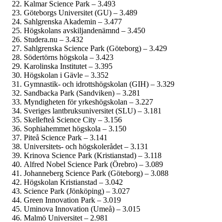
Kalmar Science Park – 3.493
Göteborgs Universitet (GU) – 3.489
Sahlgrenska Akademin – 3.477
Högskolans avskiljande­nämnd – 3.450
Studera.nu – 3.432
Sahlgrenska Science Park (Göteborg) – 3.429
Södertörns högskola – 3.423
Karolinska Institutet – 3.395
Högskolan i Gävle – 3.352
Gymnastik- och idrotts­högskolan (GIH) – 3.329
Sandbacka Park (Sandviken) – 3.281
Myndigheten för yrkes­högskolan – 3.227
Sveriges lantbruks­universitet (SLU) – 3.181
Skellefteå Science City – 3.156
Sophiahemmet högskola – 3.150
Piteå Science Park – 3.141
Universitets- och högskolerådet – 3.131
Krinova Science Park (Kristianstad) – 3.118
Alfred Nobel Science Park (Örebro) – 3.089
Johanneberg Science Park (Göteborg) – 3.088
Högskolan Kristianstad – 3.042
Science Park (Jönköping) – 3.027
Green Innovation Park – 3.019
Uminova Innovation (Umeå) – 3.015
Malmö Universitet – 2.981