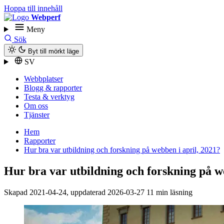
Hoppa till innehåll
Webperf
Meny
Sök
Byt till mörkt läge
SV
Webbplatser
Blogg & rapporter
Testa & verktyg
Om oss
Tjänster
Hem
Rapporter
Hur bra var utbildning och forskning på webben i april, 2021?
Hur bra var utbildning och forskning på w
Skapad
2021-04-24
, uppdaterad
2026-03-27
11 min läsning