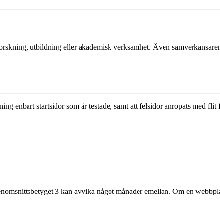
forskning, utbildning eller akademisk verksamhet. Även samverkans­aren
dning enbart startsidor som är testade, samt att felsidor anropats med flit
enomsnittsbetyget 3 kan avvika något månader emellan. Om en webbplats s