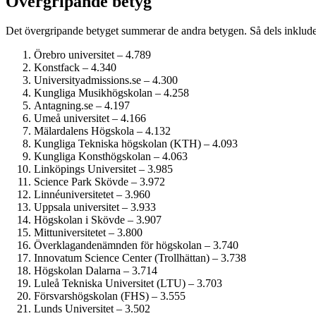
Övergripande betyg
Det övergripande betyget summerar de andra betygen. Så dels inkluder
Örebro universitet – 4.789
Konstfack – 4.340
University­admissions.se – 4.300
Kungliga Musik­högskolan – 4.258
Antagning.se – 4.197
Umeå universitet – 4.166
Mälardalens Högskola – 4.132
Kungliga Tekniska högskolan (KTH) – 4.093
Kungliga Konst­högskolan – 4.063
Linköpings Universitet – 3.985
Science Park Skövde – 3.972
Linné­universitetet – 3.960
Uppsala universitet – 3.933
Högskolan i Skövde – 3.907
Mitt­universitetet – 3.800
Överklagande­nämnden för högskolan – 3.740
Innovatum Science Center (Trollhättan) – 3.738
Högskolan Dalarna – 3.714
Luleå Tekniska Universitet (LTU) – 3.703
Försvars­högskolan (FHS) – 3.555
Lunds Universitet – 3.502