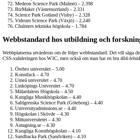
Medeon Science Park (Malmö) – 2.398
BizMaker (Västernorrland) – 2.331
Science Park Gotland (Visby) – 2.328
Videum Science Park (Växjö) – 2.240
Chalmers tekniska högskola – 1.784
Webbstandard hos utbildning och forsknin
Webbplatserna utvärderas om de följer webbstandard. Det vill säga de
CSS-valideringen hos W3C, men också om man har en bra 404-felsida 
Örebro universitet – 5.00
Konstfack – 4.70
Umeå universitet – 4.70
Linköpings Universitet – 4.70
Mälardalens Högskola – 4.50
Kungliga Musik­högskolan – 4.40
Sahlgrenska Science Park (Göteborg) – 4.40
University­admissions.se – 4.40
Högskolan i Skövde – 4.30
Mitt­universitetet – 4.30
Antagning.se – 4.30
Kungliga Konst­högskolan – 4.10
Sandbacka Park (Sandviken) – 4.10