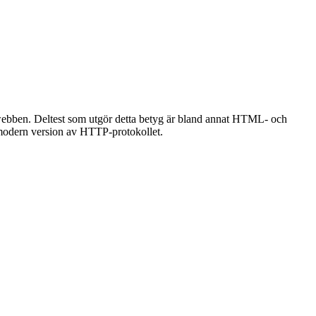
å webben. Deltest som utgör detta betyg är bland annat HTML- och
modern version av HTTP-protokollet.