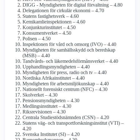
DIGG - Myndigheten för digital förvaltning – 4.80
Delegationen för cirkulär ekonomi – 4.70
Statens fastighetsverk – 4.60
Kemikamlie­inspektionen – 4.60
Konjunktu­rinstitutet – 4.50
Konsument­verket – 4.50
Polisen – 4.50
Inspektionen för vård och omsorg (IVO) – 4.40
Myndigheten för samhälls­skydd och beredskap
(MSB) – 4.40
Tandvårds- och läkemedels­förmåns­verket – 4.40
Upphandlings­myndigheten – 4.40
Myndigheten för press, radio och tv – 4.40
Nordiska Afrika­institutet – 4.40
Myndigheten för arbetsmiljö­kunskap – 4.40
Nationellt forensiskt centrum (NFC) – 4.30
Skolverket – 4.30
Pensions­myndigheten – 4.30
Medlings­institutet – 4.30
Riksrevisionen – 4.30
Centrala Studiestöds­nämnden (CSN) – 4.20
Statens väg- och transport­forsknings­institut (VTI) –
4.20
Svenska Institutet (SI) – 4.20
Barnombudsmannen – 4.20