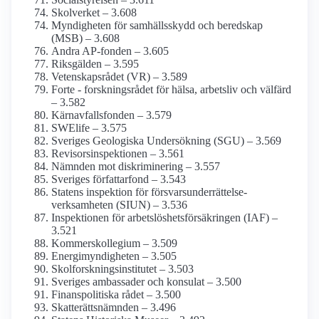
Skolverket – 3.608
Myndigheten för samhälls­skydd och beredskap
(MSB) – 3.608
Andra AP-fonden – 3.605
Riksgälden – 3.595
Vetenskaps­rådet (VR) – 3.589
Forte - forskningsrådet för hälsa, arbetsliv och välfärd
– 3.582
Kärnavfalls­fonden – 3.579
SWElife – 3.575
Sveriges Geologiska Undersökning (SGU) – 3.569
Revisors­inspektionen – 3.561
Nämnden mot diskriminering – 3.557
Sveriges författarfond – 3.543
Statens inspektion för försvars­underrättelse­
verksamheten (SIUN) – 3.536
Inspektionen för arbetslöshets­försäkringen (IAF) –
3.521
Kommers­kollegium – 3.509
Energi­myndigheten – 3.505
Skolforsknings­institutet – 3.503
Sveriges ambassader och konsulat – 3.500
Finanspolitiska rådet – 3.500
Skatterätts­nämnden – 3.496