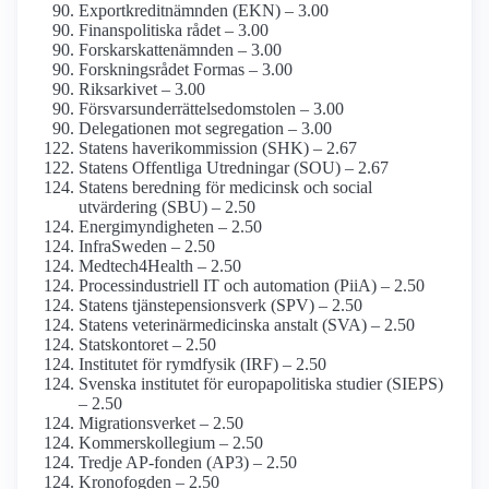
Exportkredit­nämnden (EKN) – 3.00
Finanspolitiska rådet – 3.00
Forskarskatte­nämnden – 3.00
Forskningsrådet Formas – 3.00
Riksarkivet – 3.00
Försvars­underrättelse­domstolen – 3.00
Delegationen mot segregation – 3.00
Statens haveri­kommission (SHK) – 2.67
Statens Offentliga Utredningar (SOU) – 2.67
Statens beredning för medicinsk och social
utvärdering (SBU) – 2.50
Energi­myndigheten – 2.50
InfraSweden – 2.50
Medtech4­Health – 2.50
Process­industriell IT och automation (PiiA) – 2.50
Statens tjänste­pensions­verk (SPV) – 2.50
Statens veterinär­medicinska anstalt (SVA) – 2.50
Statskontoret – 2.50
Institutet för rymdfysik (IRF) – 2.50
Svenska institutet för europa­politiska studier (SIEPS)
– 2.50
Migrationsverket – 2.50
Kommers­kollegium – 2.50
Tredje AP-fonden (AP3) – 2.50
Kronofogden – 2.50