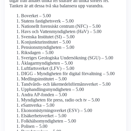
utgår från antalet unika fel snarare än unika sorters fel.
Tanken är att dessa två ska balansera upp varandra.
Boverket – 5.00
Statens fastighetsverk – 5.00
Nationellt forensiskt centrum (NFC) – 5.00
Havs och Vatten­myndigheten (HaV) – 5.00
Svenska Institutet (SI) – 5.00
Konjunktu­rinstitutet – 5.00
Pensions­myndigheten – 5.00
Riksdagen – 5.00
Sveriges Geologiska Undersökning (SGU) – 5.00
Åklagar­myndigheten – 5.00
Luftfarts­verket (LFV) – 5.00
DIGG - Myndigheten för digital förvaltning – 5.00
Medlings­institutet – 5.00
Tandvårds- och läkemedels­förmåns­verket – 5.00
Upphandlings­myndigheten – 5.00
Andra AP-fonden – 5.00
Myndigheten för press, radio och tv – 5.00
eSamverka – 5.00
Ekonomistyrnings­verket (ESV) – 5.00
Elsäkerhets­verket – 5.00
Folkhälso­myndigheten – 5.00
Polisen – 5.00