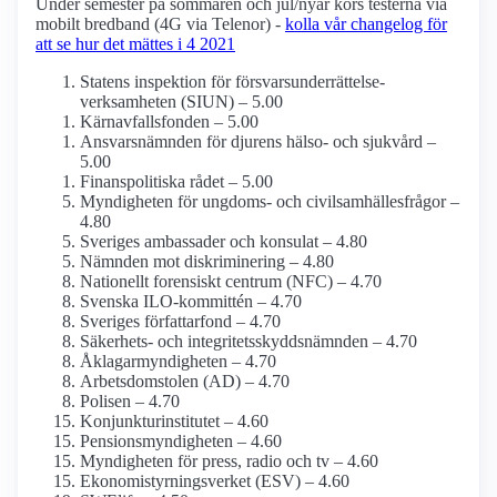
Under semester på sommaren och jul/nyår körs testerna via
mobilt bredband (4G via Telenor) -
kolla vår changelog för
att se hur det mättes i 4 2021
Statens inspektion för försvars­underrättelse­
verksamheten (SIUN) – 5.00
Kärnavfalls­fonden – 5.00
Ansvarsnämnden för djurens hälso- och sjukvård –
5.00
Finanspolitiska rådet – 5.00
Myndigheten för ungdoms- och civilsamhälles­frågor –
4.80
Sveriges ambassader och konsulat – 4.80
Nämnden mot diskriminering – 4.80
Nationellt forensiskt centrum (NFC) – 4.70
Svenska ILO-kommittén – 4.70
Sveriges författarfond – 4.70
Säkerhets- och integritets­skydds­nämnden – 4.70
Åklagar­myndigheten – 4.70
Arbets­domstolen (AD) – 4.70
Polisen – 4.70
Konjunktu­rinstitutet – 4.60
Pensions­myndigheten – 4.60
Myndigheten för press, radio och tv – 4.60
Ekonomistyrnings­verket (ESV) – 4.60