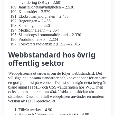
utvärdering (SBU) – 2.601
Jämställdhets­myndigheten – 2.536
Kulturrådet – 2.529
Ekobrotts­myndigheten – 2.483
Regeringen – 2.455
Sametinget – 2.446
Medtech4­Health – 2.364
Skaraborgs kommunal­förbund – 2.330
Produktion2030 – 2.224
Försvarets radioanstalt (FRA) – 2.015
Webbstandard hos övrig
offentlig sektor
Webbplatserna utvärderas om de följer webbstandard. Det
vill säga de uppsatta standarder och konventioner för att vara
en god publicist på webben. Deltest som utgör detta betyg är
bland annat HTML- och CSS-valideringen hos W3C, men
också om man har en bra 404-felsida som skickar rätt
statuskod. Dessutom ifall webbplatsen använder en modern
version av HTTP-protokollet.
Tillväxtverket – 4.90
Havs och Vatten­myndigheten (HaV) – 4.80