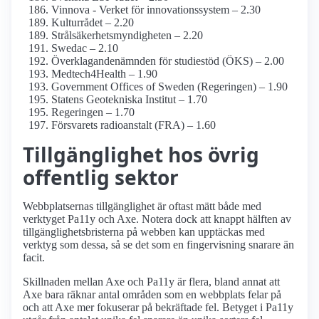
Vinnova - Verket för innovations­system – 2.30
Kulturrådet – 2.20
Strålsäkerhets­myndigheten – 2.20
Swedac – 2.10
Överklagande­nämnden för studiestöd (ÖKS) – 2.00
Medtech4­Health – 1.90
Government Offices of Sweden (Regeringen) – 1.90
Statens Geotekniska Institut – 1.70
Regeringen – 1.70
Försvarets radioanstalt (FRA) – 1.60
Tillgänglighet hos övrig
offentlig sektor
Webbplatsernas tillgänglighet är oftast mätt både med
verktyget Pa11y och Axe. Notera dock att knappt hälften av
tillgänglighetsbristerna på webben kan upptäckas med
verktyg som dessa, så se det som en fingervisning snarare än
facit.
Skillnaden mellan Axe och Pa11y är flera, bland annat att
Axe bara räknar antal områden som en webbplats felar på
och att Axe mer fokuserar på bekräftade fel. Betyget i Pa11y