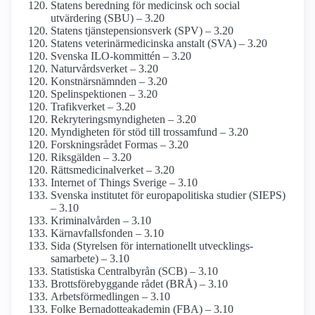
Statens beredning för medicinsk och social
utvärdering (SBU) – 3.20
Statens tjänste­pensions­verk (SPV) – 3.20
Statens veterinär­medicinska anstalt (SVA) – 3.20
Svenska ILO-kommittén – 3.20
Naturvårds­verket – 3.20
Konstnärs­nämnden – 3.20
Spel­inspektionen – 3.20
Trafikverket – 3.20
Rekrytering­smyndigheten – 3.20
Myndigheten för stöd till tros­samfund – 3.20
Forskningsrådet Formas – 3.20
Riksgälden – 3.20
Rättsmedicinal­verket – 3.20
Internet of Things Sverige – 3.10
Svenska institutet för europa­politiska studier (SIEPS)
– 3.10
Kriminal­vården – 3.10
Kärnavfalls­fonden – 3.10
Sida (Styrelsen för internationellt utvecklings­
samarbete) – 3.10
Statistiska Centralbyrån (SCB) – 3.10
Brotts­förebyggande rådet (BRÅ) – 3.10
Arbetsförmedlingen – 3.10
Folke Bernadotte­akademin (FBA) – 3.10