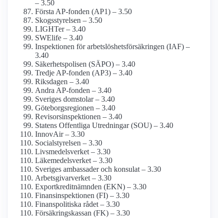
– 3.50
Första AP-fonden (AP1) – 3.50
Skogsstyrelsen – 3.50
LIGHTer – 3.40
SWElife – 3.40
Inspektionen för arbetslöshets­försäkringen (IAF) –
3.40
Säkerhets­polisen (SÄPO) – 3.40
Tredje AP-fonden (AP3) – 3.40
Riksdagen – 3.40
Andra AP-fonden – 3.40
Sveriges domstolar – 3.40
Göteborgs­regionen – 3.40
Revisors­inspektionen – 3.40
Statens Offentliga Utredningar (SOU) – 3.40
InnovAir – 3.30
Socialstyrelsen – 3.30
Livsmedels­verket – 3.30
Läkemedels­verket – 3.30
Sveriges ambassader och konsulat – 3.30
Arbetsgivarverket – 3.30
Exportkredit­nämnden (EKN) – 3.30
Finans­inspektionen (FI) – 3.30
Finanspolitiska rådet – 3.30
Försäkringskassan (FK) – 3.30