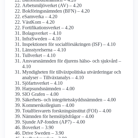
Arbetsmiljö­verket (AV) – 4.20
Bokförings­nämnden (BFN) – 4.20
eSamverka – 4.20
VästKom – 4.20
Fortifikations­verket – 4.20
Bolagsverket – 4.10
InfraSweden – 4.10
Inspektionen för social­försäkringen (ISF) – 4.10
Länsstyrelserna – 4.10
Tullverket – 4.10
Ansvarsnämnden för djurens hälso- och sjukvård –
4.10
Myndigheten för tillväxt­politiska utvärderingar och
analyser – Tillväxtanalys – 4.10
Sjöfarts­verket – 4.10
Harpsunds­nämnden – 4.00
SIO Grafen – 4.00
Säkerhets- och integritets­skydds­nämnden – 4.00
Kommers­kollegium – 4.00
Total­försvarets forsknings­institut (FOI) – 4.00
Nämnden för hemslöjds­frågor – 4.00
Sjunde AP-fonden (AP7) – 4.00
Boverket – 3.90
Drive Sweden – 3.90