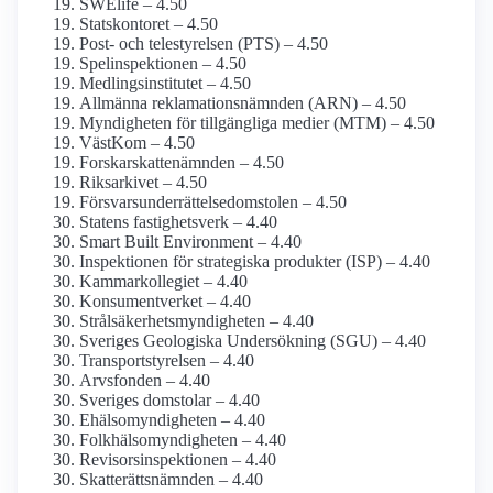
SWElife – 4.50
Statskontoret – 4.50
Post- och tele­styrelsen (PTS) – 4.50
Spel­inspektionen – 4.50
Medlings­institutet – 4.50
Allmänna reklamations­nämnden (ARN) – 4.50
Myndigheten för tillgängliga medier (MTM) – 4.50
VästKom – 4.50
Forskarskatte­nämnden – 4.50
Riksarkivet – 4.50
Försvars­underrättelse­domstolen – 4.50
Statens fastighetsverk – 4.40
Smart Built Environment – 4.40
Inspektionen för strategiska produkter (ISP) – 4.40
Kammar­kollegiet – 4.40
Konsument­verket – 4.40
Strålsäkerhets­myndigheten – 4.40
Sveriges Geologiska Undersökning (SGU) – 4.40
Transport­styrelsen – 4.40
Arvsfonden – 4.40
Sveriges domstolar – 4.40
Ehälso­myndigheten – 4.40
Folkhälso­myndigheten – 4.40
Revisors­inspektionen – 4.40
Skatterätts­nämnden – 4.40