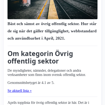
Bäst och sämst av övrig offentlig sektor. Hur står
de sig när det gäller tillgänglighet, webbstandard
och användbarhet i April, 2021.
Om kategorin Övrig
offentlig sektor
De myndigheter, nämnder, delegationer och andra
verksamheter som finns inom svensk offentlig sektor.
Genomsnittsbetyget är 4.1 av 5.
Se aktuell lista »
Aprils topplista för övrig offentlig sektor är här. Det är i