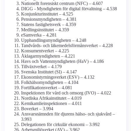
Nationellt forensiskt centrum (NFC) – 4.607
DIGG - Myndigheten för digital förvaltning – 4.538
Konjunktu­rinstitutet – 4.525
Pensions­myndigheten – 4.381
Statens fastighetsverk – 4.359
Medlings­institutet – 4.359
eSamverka – 4.281
Upphandlings­myndigheten – 4.248
Tandvårds- och läkemedels­förmåns­verket – 4.228
Konsument­verket – 4.225
Åklagar­myndigheten – 4.221
Havs och Vatten­myndigheten (HaV) – 4.186
Tillväxtverket – 4.179
Svenska Institutet (SI) – 4.147
Ekonomistyrnings­verket (ESV) – 4.132
Folkhälso­myndigheten – 4.104
Fortifikations­verket – 4.081
Inspektionen för vård och omsorg (IVO) – 4.022
Nordiska Afrika­institutet – 4.019
Kemikamlie­inspektionen – 4.011
Boverket – 3.994
Ansvarsnämnden för djurens hälso- och sjukvård –
3.993
Delegationen för cirkulär ekonomi – 3.992
Arbetsmiljö­verket (AV) – 3.962