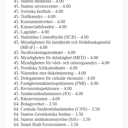
Statens medieråd – 4.00
Statens servicecenter – 4.00
Svenska kraftnät – 4.00
Trafikanalys – 4.00
Konsument­verket – 4.00
Kärnavfalls­fonden – 4.00
Lagrådet – 4.00
Statistiska Centralbyrån (SCB) – 4.00
Myndigheten för familjerätt och föräldraskaps­stöd
(MFoF) – 4.00
Skolforsknings­institutet – 4.00
Myndigheten för delaktighet (MFD) – 4.00
Myndigheten för vård- och omsorgs­analys – 4.00
Nordiska Afrika­institutet – 4.00
Nämnden mot diskriminering – 4.00
Delegationen för cirkulär ekonomi – 4.00
Fastighetsmäklar­inspektionen (FMI) – 4.00
Revisors­inspektionen – 4.00
Justitie­ombudsmannen (JO) – 4.00
Riksrevisionen – 4.00
Bolagsverket – 3.50
Centrala Studiestöds­nämnden (CSN) – 3.50
Statens Geotekniska Institut – 3.50
Statens institutions­styrelse (SiS) – 3.50
Smart Built Environment – 3.50