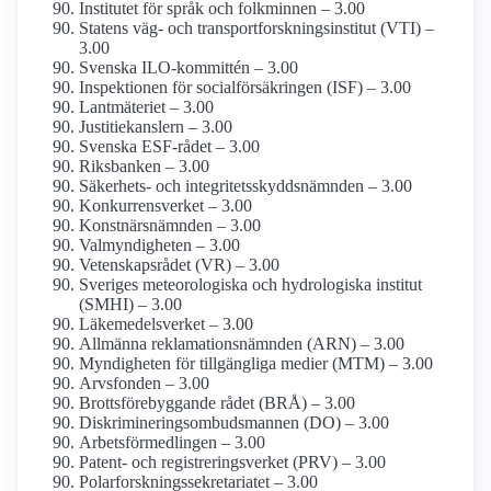
Institutet för språk och folkminnen – 3.00
Statens väg- och transport­forsknings­institut (VTI) –
3.00
Svenska ILO-kommittén – 3.00
Inspektionen för social­försäkringen (ISF) – 3.00
Lantmäteriet – 3.00
Justitie­kanslern – 3.00
Svenska ESF-rådet – 3.00
Riksbanken – 3.00
Säkerhets- och integritets­skydds­nämnden – 3.00
Konkurrens­verket – 3.00
Konstnärs­nämnden – 3.00
Val­myndigheten – 3.00
Vetenskaps­rådet (VR) – 3.00
Sveriges meteoro­logiska och hydrologiska institut
(SMHI) – 3.00
Läkemedels­verket – 3.00
Allmänna reklamations­nämnden (ARN) – 3.00
Myndigheten för tillgängliga medier (MTM) – 3.00
Arvsfonden – 3.00
Brotts­förebyggande rådet (BRÅ) – 3.00
Diskriminerings­ombudsmannen (DO) – 3.00
Arbetsförmedlingen – 3.00
Patent- och registrerings­verket (PRV) – 3.00
Polarforsknings­sekretariatet – 3.00