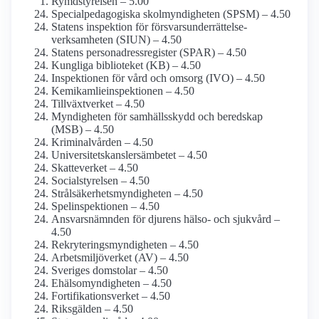
Rymdstyrelsen – 5.00
Special­pedagogiska skol­myndigheten (SPSM) – 4.50
Statens inspektion för försvars­underrättelse­
verksamheten (SIUN) – 4.50
Statens person­adress­register (SPAR) – 4.50
Kungliga biblioteket (KB) – 4.50
Inspektionen för vård och omsorg (IVO) – 4.50
Kemikamlie­inspektionen – 4.50
Tillväxtverket – 4.50
Myndigheten för samhälls­skydd och beredskap
(MSB) – 4.50
Kriminal­vården – 4.50
Universitetskanslers­ämbetet – 4.50
Skatteverket – 4.50
Socialstyrelsen – 4.50
Strålsäkerhets­myndigheten – 4.50
Spel­inspektionen – 4.50
Ansvarsnämnden för djurens hälso- och sjukvård –
4.50
Rekrytering­smyndigheten – 4.50
Arbetsmiljö­verket (AV) – 4.50
Sveriges domstolar – 4.50
Ehälso­myndigheten – 4.50
Fortifikations­verket – 4.50
Riksgälden – 4.50