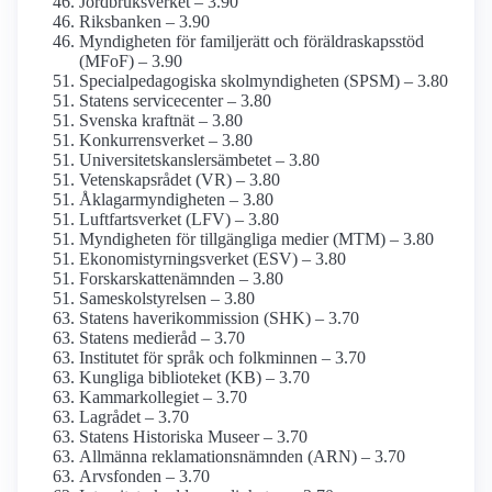
Jordbruks­verket – 3.90
Riksbanken – 3.90
Myndigheten för familjerätt och föräldraskaps­stöd
(MFoF) – 3.90
Special­pedagogiska skol­myndigheten (SPSM) – 3.80
Statens servicecenter – 3.80
Svenska kraftnät – 3.80
Konkurrens­verket – 3.80
Universitetskanslers­ämbetet – 3.80
Vetenskaps­rådet (VR) – 3.80
Åklagar­myndigheten – 3.80
Luftfarts­verket (LFV) – 3.80
Myndigheten för tillgängliga medier (MTM) – 3.80
Ekonomistyrnings­verket (ESV) – 3.80
Forskarskatte­nämnden – 3.80
Sameskol­styrelsen – 3.80
Statens haveri­kommission (SHK) – 3.70
Statens medieråd – 3.70
Institutet för språk och folkminnen – 3.70
Kungliga biblioteket (KB) – 3.70
Kammar­kollegiet – 3.70
Lagrådet – 3.70
Statens Historiska Museer – 3.70
Allmänna reklamations­nämnden (ARN) – 3.70
Arvsfonden – 3.70