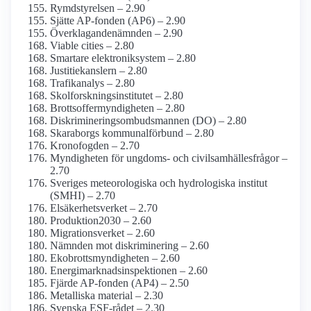
Rymdstyrelsen – 2.90
Sjätte AP-fonden (AP6) – 2.90
Överklagande­nämnden – 2.90
Viable cities – 2.80
Smartare elektroniksystem – 2.80
Justitie­kanslern – 2.80
Trafikanalys – 2.80
Skolforsknings­institutet – 2.80
Brottsoffer­myndigheten – 2.80
Diskriminerings­ombudsmannen (DO) – 2.80
Skaraborgs kommunal­förbund – 2.80
Kronofogden – 2.70
Myndigheten för ungdoms- och civilsamhälles­frågor –
2.70
Sveriges meteoro­logiska och hydrologiska institut
(SMHI) – 2.70
Elsäkerhets­verket – 2.70
Produktion2030 – 2.60
Migrationsverket – 2.60
Nämnden mot diskriminering – 2.60
Ekobrotts­myndigheten – 2.60
Energimarknads­inspektionen – 2.60
Fjärde AP-fonden (AP4) – 2.50
Metalliska material – 2.30
Svenska ESF-rådet – 2.30