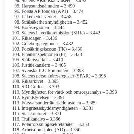
Statens Historiska Museer – 3.492
Harpsunds­nämnden – 3.490
Första AP-fonden (AP1) – 3.474
Läkemedels­verket – 3.458
Strålsäkerhets­myndigheten – 3.452
Boråsregionen – 3.444
Statens haveri­kommission (SHK) – 3.442
Riksdagen – 3.436
Göteborgs­regionen – 3.432
Försäkringskassan (FK) – 3.430
Finans­inspektionen (FI) – 3.423
Sjöfarts­verket – 3.410
Justitie­kanslern – 3.405
Svenska ILO-kommittén – 3.398
Statens person­adress­register (SPAR) – 3.395
Riksarkivet – 3.395
SIO Grafen – 3.393
Myndigheten för vård- och omsorgs­analys – 3.393
Rymdstyrelsen – 3.391
Försvars­underrättelse­domstolen – 3.389
Integritetsskydds­myndigheten – 3.381
Statskontoret – 3.371
Trafikanalys – 3.366
Polarforsknings­sekretariatet – 3.353
Arbets­domstolen (AD) – 3.350