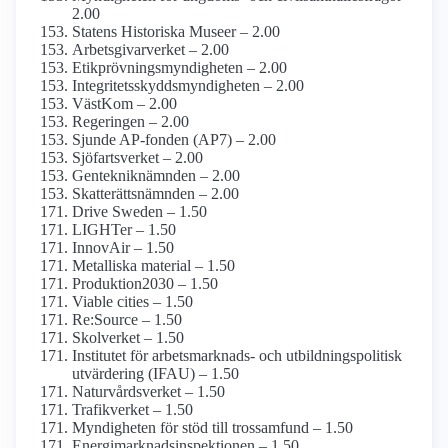
2.00
Statens Historiska Museer – 2.00
Arbetsgivarverket – 2.00
Etikprövnings­myndigheten – 2.00
Integritetsskydds­myndigheten – 2.00
VästKom – 2.00
Regeringen – 2.00
Sjunde AP-fonden (AP7) – 2.00
Sjöfarts­verket – 2.00
Genteknik­nämnden – 2.00
Skatterätts­nämnden – 2.00
Drive Sweden – 1.50
LIGHTer – 1.50
InnovAir – 1.50
Metalliska material – 1.50
Produktion2030 – 1.50
Viable cities – 1.50
Re:Source – 1.50
Skolverket – 1.50
Institutet för arbetsmarknads- och utbildnings­politisk
utvärdering (IFAU) – 1.50
Naturvårds­verket – 1.50
Trafikverket – 1.50
Myndigheten för stöd till tros­samfund – 1.50
Energimarknads­inspektionen – 1.50