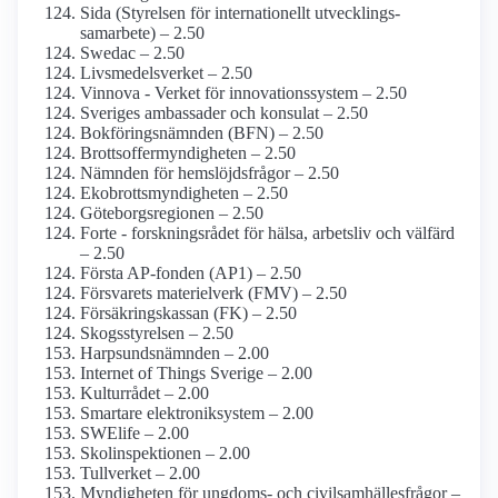
Sida (Styrelsen för internationellt utvecklings­
samarbete) – 2.50
Swedac – 2.50
Livsmedels­verket – 2.50
Vinnova - Verket för innovations­system – 2.50
Sveriges ambassader och konsulat – 2.50
Bokförings­nämnden (BFN) – 2.50
Brottsoffer­myndigheten – 2.50
Nämnden för hemslöjds­frågor – 2.50
Ekobrotts­myndigheten – 2.50
Göteborgs­regionen – 2.50
Forte - forskningsrådet för hälsa, arbetsliv och välfärd
– 2.50
Första AP-fonden (AP1) – 2.50
Försvarets materielverk (FMV) – 2.50
Försäkringskassan (FK) – 2.50
Skogsstyrelsen – 2.50
Harpsunds­nämnden – 2.00
Internet of Things Sverige – 2.00
Kulturrådet – 2.00
Smartare elektroniksystem – 2.00
SWElife – 2.00
Skol­inspektionen – 2.00
Tullverket – 2.00
Myndigheten för ungdoms- och civilsamhälles­frågor –