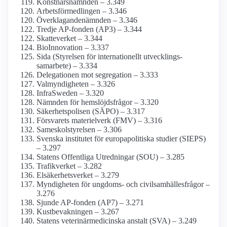
Konstnärs­nämnden – 3.349
Arbetsförmedlingen – 3.346
Överklagande­nämnden – 3.346
Tredje AP-fonden (AP3) – 3.344
Skatteverket – 3.344
BioInnovation – 3.337
Sida (Styrelsen för internationellt utvecklings­
samarbete) – 3.334
Delegationen mot segregation – 3.333
Val­myndigheten – 3.326
InfraSweden – 3.320
Nämnden för hemslöjds­frågor – 3.320
Säkerhets­polisen (SÄPO) – 3.317
Försvarets materielverk (FMV) – 3.316
Sameskol­styrelsen – 3.306
Svenska institutet för europa­politiska studier (SIEPS)
– 3.297
Statens Offentliga Utredningar (SOU) – 3.285
Trafikverket – 3.282
Elsäkerhets­verket – 3.279
Myndigheten för ungdoms- och civilsamhälles­frågor –
3.276
Sjunde AP-fonden (AP7) – 3.271
Kust­bevakningen – 3.267
Statens veterinär­medicinska anstalt (SVA) – 3.249