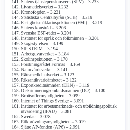
Statens tjänste­pensions­verk (SPV) – 3.233
Livsmedels­verket – 3.232
Kronofogden – 3.231
Statistiska Centralbyrån (SCB) – 3.219
Fastighetsmäklar­inspektionen (FMI) – 3.219
Statens konstråd – 3.208
Svenska ESF-rådet – 3.204
Institutet för språk och folkminnen – 3.201
Skogsstyrelsen – 3.199
SIP STRIM – 3.194
Arbetsgivarverket – 3.184
Skol­inspektionen – 3.170
Forskningsrådet Formas – 3.169
Naturvårds­verket – 3.141
Rättsmedicinal­verket – 3.123
Riksantikvarieämbetet – 3.122
Exportkredit­nämnden (EKN) – 3.119
Diskriminerings­ombudsmannen (DO) – 3.100
Brottsoffer­myndigheten – 3.099
Internet of Things Sverige – 3.091
Institutet för arbetsmarknads- och utbildnings­politisk
utvärdering (IFAU) – 3.081
Swedac – 3.078
Etikprövnings­myndigheten – 3.019
Sjätte AP-fonden (AP6) – 2.991