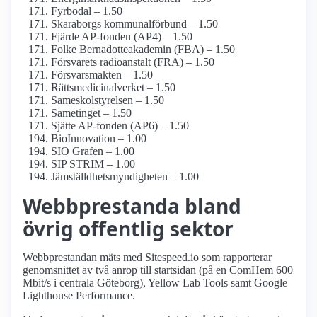
Fyrbodal – 1.50
Skaraborgs kommunal­förbund – 1.50
Fjärde AP-fonden (AP4) – 1.50
Folke Bernadotte­akademin (FBA) – 1.50
Försvarets radioanstalt (FRA) – 1.50
Försvarsmakten – 1.50
Rättsmedicinal­verket – 1.50
Sameskol­styrelsen – 1.50
Sametinget – 1.50
Sjätte AP-fonden (AP6) – 1.50
BioInnovation – 1.00
SIO Grafen – 1.00
SIP STRIM – 1.00
Jämställdhets­myndigheten – 1.00
Webbprestanda bland
övrig offentlig sektor
Webbprestandan mäts med Sitespeed.io som rapporterar
genomsnittet av två anrop till startsidan (på en ComHem 600
Mbit/s i centrala Göteborg), Yellow Lab Tools samt Google
Lighthouse Performance.