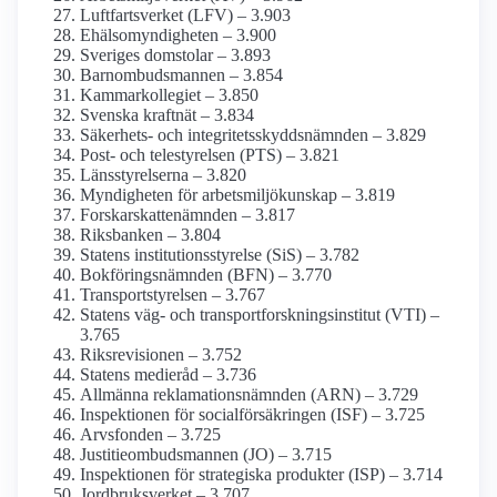
Luftfarts­verket (LFV) – 3.903
Ehälso­myndigheten – 3.900
Sveriges domstolar – 3.893
Barnombudsmannen – 3.854
Kammar­kollegiet – 3.850
Svenska kraftnät – 3.834
Säkerhets- och integritets­skydds­nämnden – 3.829
Post- och tele­styrelsen (PTS) – 3.821
Länsstyrelserna – 3.820
Myndigheten för arbetsmiljö­kunskap – 3.819
Forskarskatte­nämnden – 3.817
Riksbanken – 3.804
Statens institutions­styrelse (SiS) – 3.782
Bokförings­nämnden (BFN) – 3.770
Transport­styrelsen – 3.767
Statens väg- och transport­forsknings­institut (VTI) –
3.765
Riksrevisionen – 3.752
Statens medieråd – 3.736
Allmänna reklamations­nämnden (ARN) – 3.729
Inspektionen för social­försäkringen (ISF) – 3.725
Arvsfonden – 3.725
Justitie­ombudsmannen (JO) – 3.715
Inspektionen för strategiska produkter (ISP) – 3.714
Jordbruks­verket – 3.707