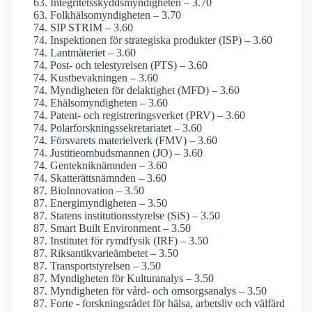
Integritetsskydds­myndigheten – 3.70
Folkhälso­myndigheten – 3.70
SIP STRIM – 3.60
Inspektionen för strategiska produkter (ISP) – 3.60
Lantmäteriet – 3.60
Post- och tele­styrelsen (PTS) – 3.60
Kust­bevakningen – 3.60
Myndigheten för delaktighet (MFD) – 3.60
Ehälso­myndigheten – 3.60
Patent- och registrerings­verket (PRV) – 3.60
Polarforsknings­sekretariatet – 3.60
Försvarets materielverk (FMV) – 3.60
Justitie­ombudsmannen (JO) – 3.60
Genteknik­nämnden – 3.60
Skatterätts­nämnden – 3.60
BioInnovation – 3.50
Energi­myndigheten – 3.50
Statens institutions­styrelse (SiS) – 3.50
Smart Built Environment – 3.50
Institutet för rymdfysik (IRF) – 3.50
Riksantikvarieämbetet – 3.50
Transport­styrelsen – 3.50
Myndigheten för Kulturanalys – 3.50
Myndigheten för vård- och omsorgs­analys – 3.50
Forte - forskningsrådet för hälsa, arbetsliv och välfärd