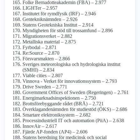
Folke Bernadotte­akademin (FBA) – 2.977
LIGHTer – 2.957
Institutet för rymdfysik (IRF) – 2.946
Genteknik­nämnden – 2.926
Statens Geotekniska Institut – 2.914
Myndigheten för stöd till tros­samfund – 2.896
Migrationsverket – 2.882
Metalliska material – 2.875
Fyrbodal – 2.871
Re:Source – 2.870
Försvarsmakten – 2.866
Sveriges meteoro­logiska och hydrologiska institut
(SMHI) – 2.834
Viable cities – 2.807
Vinnova - Verket för innovations­system – 2.793
Drive Sweden – 2.771
Government Offices of Sweden (Regeringen) – 2.761
Energimarknads­inspektionen – 2.750
Brotts­förebyggande rådet (BRÅ) – 2.721
Överklagande­nämnden för studiestöd (ÖKS) – 2.686
Smartare elektroniksystem – 2.682
Process­industriell IT och automation (PiiA) – 2.638
InnovAir – 2.617
Fjärde AP-fonden (AP4) – 2.606
Statens beredning för medicinsk och social