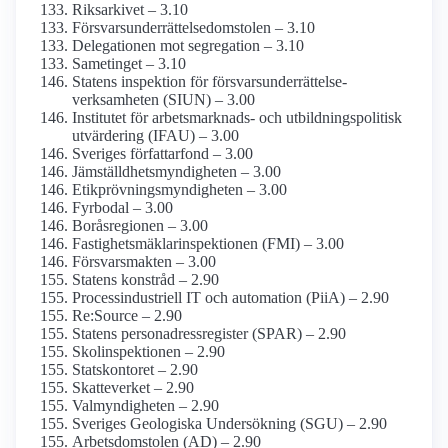
Riksarkivet – 3.10
Försvars­underrättelse­domstolen – 3.10
Delegationen mot segregation – 3.10
Sametinget – 3.10
Statens inspektion för försvars­underrättelse­
verksamheten (SIUN) – 3.00
Institutet för arbetsmarknads- och utbildnings­politisk
utvärdering (IFAU) – 3.00
Sveriges författarfond – 3.00
Jämställdhets­myndigheten – 3.00
Etikprövnings­myndigheten – 3.00
Fyrbodal – 3.00
Boråsregionen – 3.00
Fastighetsmäklar­inspektionen (FMI) – 3.00
Försvarsmakten – 3.00
Statens konstråd – 2.90
Process­industriell IT och automation (PiiA) – 2.90
Re:Source – 2.90
Statens person­adress­register (SPAR) – 2.90
Skol­inspektionen – 2.90
Statskontoret – 2.90
Skatteverket – 2.90
Val­myndigheten – 2.90
Sveriges Geologiska Undersökning (SGU) – 2.90
Arbets­domstolen (AD) – 2.90