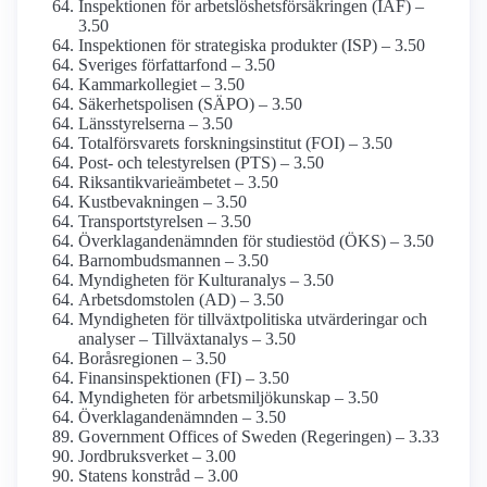
Inspektionen för arbetslöshets­försäkringen (IAF) –
3.50
Inspektionen för strategiska produkter (ISP) – 3.50
Sveriges författarfond – 3.50
Kammar­kollegiet – 3.50
Säkerhets­polisen (SÄPO) – 3.50
Länsstyrelserna – 3.50
Total­försvarets forsknings­institut (FOI) – 3.50
Post- och tele­styrelsen (PTS) – 3.50
Riksantikvarieämbetet – 3.50
Kust­bevakningen – 3.50
Transport­styrelsen – 3.50
Överklagande­nämnden för studiestöd (ÖKS) – 3.50
Barnombudsmannen – 3.50
Myndigheten för Kulturanalys – 3.50
Arbets­domstolen (AD) – 3.50
Myndigheten för tillväxt­politiska utvärderingar och
analyser – Tillväxtanalys – 3.50
Boråsregionen – 3.50
Finans­inspektionen (FI) – 3.50
Myndigheten för arbetsmiljö­kunskap – 3.50
Överklagande­nämnden – 3.50
Government Offices of Sweden (Regeringen) – 3.33
Jordbruks­verket – 3.00
Statens konstråd – 3.00