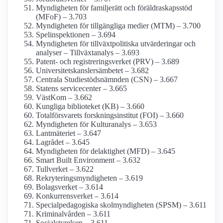
Myndigheten för familjerätt och föräldraskaps­stöd
(MFoF) – 3.703
Myndigheten för tillgängliga medier (MTM) – 3.700
Spel­inspektionen – 3.694
Myndigheten för tillväxt­politiska utvärderingar och
analyser – Tillväxtanalys – 3.693
Patent- och registrerings­verket (PRV) – 3.689
Universitetskanslers­ämbetet – 3.682
Centrala Studiestöds­nämnden (CSN) – 3.667
Statens servicecenter – 3.665
VästKom – 3.662
Kungliga biblioteket (KB) – 3.660
Total­försvarets forsknings­institut (FOI) – 3.660
Myndigheten för Kulturanalys – 3.653
Lantmäteriet – 3.647
Lagrådet – 3.645
Myndigheten för delaktighet (MFD) – 3.645
Smart Built Environment – 3.632
Tullverket – 3.622
Rekrytering­smyndigheten – 3.619
Bolagsverket – 3.614
Konkurrens­verket – 3.614
Special­pedagogiska skol­myndigheten (SPSM) – 3.611
Kriminal­vården – 3.611
Socialstyrelsen – 3.611