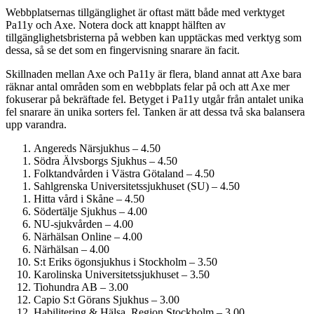
Webbplatsernas tillgänglighet är oftast mätt både med verktyget
Pa11y och Axe. Notera dock att knappt hälften av
tillgänglighetsbristerna på webben kan upptäckas med verktyg som
dessa, så se det som en fingervisning snarare än facit.
Skillnaden mellan Axe och Pa11y är flera, bland annat att Axe bara
räknar antal områden som en webbplats felar på och att Axe mer
fokuserar på bekräftade fel. Betyget i Pa11y utgår från antalet unika
fel snarare än unika sorters fel. Tanken är att dessa två ska balansera
upp varandra.
Angereds Närsjukhus – 4.50
Södra Älvsborgs Sjukhus – 4.50
Folktandvården i Västra Götaland – 4.50
Sahlgrenska Universitets­sjukhuset (SU) – 4.50
Hitta vård i Skåne – 4.50
Södertälje Sjukhus – 4.00
NU-sjukvården – 4.00
Närhälsan Online – 4.00
Närhälsan – 4.00
S:t Eriks ögonsjukhus i Stockholm – 3.50
Karolinska Universitets­sjukhuset – 3.50
Tiohundra AB – 3.00
Capio S:t Görans Sjukhus – 3.00
Habilitering & Hälsa, Region Stockholm – 3.00