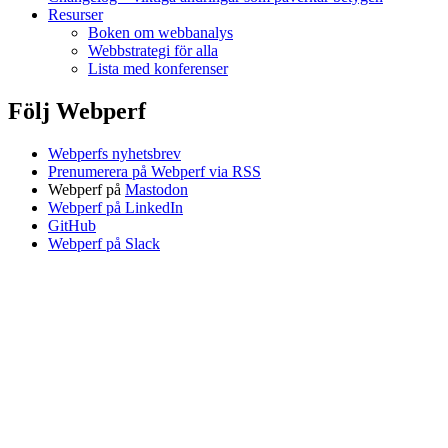
Resurser
Boken om webbanalys
Webbstrategi för alla
Lista med konferenser
Följ Webperf
Webperfs nyhetsbrev
Prenumerera på Webperf via RSS
Webperf på
Mastodon
Webperf på LinkedIn
GitHub
Webperf på Slack