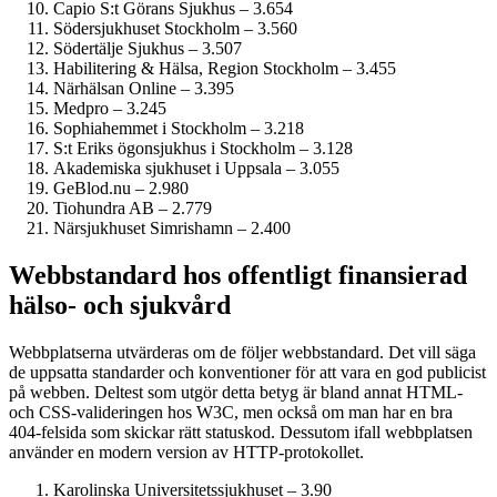
Capio S:t Görans Sjukhus – 3.654
Söder­sjukhuset Stockholm – 3.560
Södertälje Sjukhus – 3.507
Habilitering & Hälsa, Region Stockholm – 3.455
Närhälsan Online – 3.395
Medpro – 3.245
Sophiahemmet i Stockholm – 3.218
S:t Eriks ögonsjukhus i Stockholm – 3.128
Akademiska sjukhuset i Uppsala – 3.055
GeBlod.nu – 2.980
Tiohundra AB – 2.779
Närsjukhuset Simrishamn – 2.400
Webbstandard hos offentligt finansierad
hälso- och sjukvård
Webbplatserna utvärderas om de följer webbstandard. Det vill säga
de uppsatta standarder och konventioner för att vara en god publicist
på webben. Deltest som utgör detta betyg är bland annat HTML-
och CSS-valideringen hos W3C, men också om man har en bra
404-felsida som skickar rätt statuskod. Dessutom ifall webbplatsen
använder en modern version av HTTP-protokollet.
Karolinska Universitets­sjukhuset – 3.90