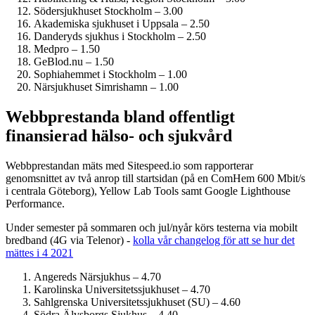
Söder­sjukhuset Stockholm – 3.00
Akademiska sjukhuset i Uppsala – 2.50
Danderyds sjukhus i Stockholm – 2.50
Medpro – 1.50
GeBlod.nu – 1.50
Sophiahemmet i Stockholm – 1.00
Närsjukhuset Simrishamn – 1.00
Webbprestanda bland offentligt
finansierad hälso- och sjukvård
Webbprestandan mäts med Sitespeed.io som rapporterar
genomsnittet av två anrop till startsidan (på en ComHem 600 Mbit/s
i centrala Göteborg), Yellow Lab Tools samt Google Lighthouse
Performance.
Under semester på sommaren och jul/nyår körs testerna via mobilt
bredband (4G via Telenor) -
kolla vår changelog för att se hur det
mättes i 4 2021
Angereds Närsjukhus – 4.70
Karolinska Universitets­sjukhuset – 4.70
Sahlgrenska Universitets­sjukhuset (SU) – 4.60
Södra Älvsborgs Sjukhus – 4.40