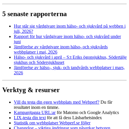
5 senaste rapporterna
Hur står sig vårdgivare inom hälso- och sjukvård på webben i
juli, 2026?
Rapport för hur vårdgivare inom hälso- och sjukvård under
juni
Jämförelse av vårdgivare inom hälso- och sjukvårds
webbplatser i maj, 2026
Hälso- och sjukvård i april – S:t Eriks ögonsjukhus, Södertälje
sjukhus och Södersjukhuset
Jämförelse av hälso-, sjuk- och tandvårds webbplatser i mars,
2026
Verktyg & resurser
Vill du testa din egen webbplats med Webperf?
Du får
resultatet inom en timme.
Kampanjtagga URL:ar
för Matomo och Google Analytics
LIX-testa din text
för att få dess Läsbarhetsindex
Statistik om webbplatser Webperf.se följer
Changelog – viktiga ändringar som påverkar betygen