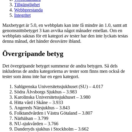
Tillgänglighet
Webbprestanda
Integritet
Maxbetyget är 5.0, en webbplats kan inte få mindre än 1.0, samt att
genomsnittsbetyget 3 kan avvika något månader emellan. Om en
webbplats saknas för ett kategori av tester har den inte lyckats testas
denna månad, det händer dessvärre ibland.
Övergripande betyg
Det övergripande betyget summerar de andra betygen. Så dels
inkluderas de andra kategorierna av tester som finns men också de
tester som ännu inte har en egen kategori.
Sahlgrenska Universitets­sjukhuset (SU) – 4.017
Södra Älvsborgs Sjukhus – 3.983
Karolinska Universitets­sjukhuset – 3.980
Hitta vård i Skåne – 3.933
Angereds Närsjukhus – 3.843
Folktandvården i Västra Götaland – 3.807
Närhälsan – 3.799
NU-sjukvården – 3.766
Danderyds sjukhus i Stockholm – 3.662