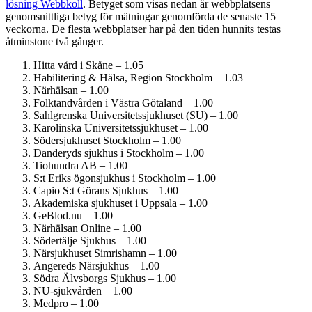
lösning Webbkoll
. Betyget som visas nedan är webbplatsens
genomsnittliga betyg för mätningar genomförda de senaste 15
veckorna. De flesta webbplatser har på den tiden hunnits testas
åtminstone två gånger.
Hitta vård i Skåne – 1.05
Habilitering & Hälsa, Region Stockholm – 1.03
Närhälsan – 1.00
Folktandvården i Västra Götaland – 1.00
Sahlgrenska Universitets­sjukhuset (SU) – 1.00
Karolinska Universitets­sjukhuset – 1.00
Söder­sjukhuset Stockholm – 1.00
Danderyds sjukhus i Stockholm – 1.00
Tiohundra AB – 1.00
S:t Eriks ögonsjukhus i Stockholm – 1.00
Capio S:t Görans Sjukhus – 1.00
Akademiska sjukhuset i Uppsala – 1.00
GeBlod.nu – 1.00
Närhälsan Online – 1.00
Södertälje Sjukhus – 1.00
Närsjukhuset Simrishamn – 1.00
Angereds Närsjukhus – 1.00
Södra Älvsborgs Sjukhus – 1.00
NU-sjukvården – 1.00
Medpro – 1.00