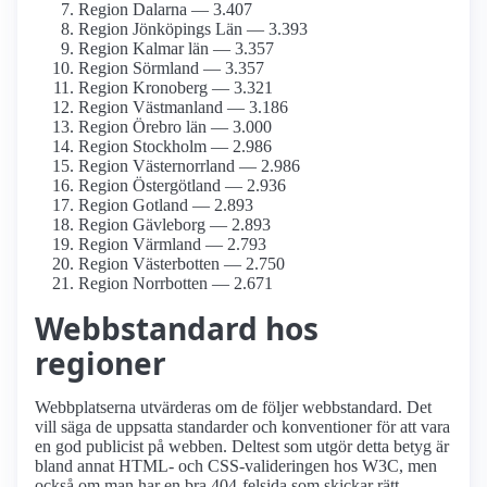
Region Dalarna — 3.407
Region Jönköpings Län — 3.393
Region Kalmar län — 3.357
Region Sörmland — 3.357
Region Kronoberg — 3.321
Region Västmanland — 3.186
Region Örebro län — 3.000
Region Stockholm — 2.986
Region Västernorrland — 2.986
Region Östergötland — 2.936
Region Gotland — 2.893
Region Gävleborg — 2.893
Region Värmland — 2.793
Region Västerbotten — 2.750
Region Norrbotten — 2.671
Webbstandard hos
regioner
Webbplatserna utvärderas om de följer webbstandard. Det
vill säga de uppsatta standarder och konventioner för att vara
en god publicist på webben. Deltest som utgör detta betyg är
bland annat HTML- och CSS-valideringen hos W3C, men
också om man har en bra 404-felsida som skickar rätt