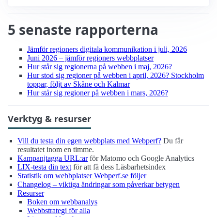
5 senaste rapporterna
Jämför regioners digitala kommunikation i juli, 2026
Juni 2026 – jämför regioners webbplatser
Hur står sig regionerna på webben i maj, 2026?
Hur stod sig regioner på webben i april, 2026? Stockholm
toppar, följt av Skåne och Kalmar
Hur står sig regioner på webben i mars, 2026?
Verktyg & resurser
Vill du testa din egen webbplats med Webperf?
Du får
resultatet inom en timme.
Kampanjtagga URL:ar
för Matomo och Google Analytics
LIX-testa din text
för att få dess Läsbarhetsindex
Statistik om webbplatser Webperf.se följer
Changelog – viktiga ändringar som påverkar betygen
Resurser
Boken om webbanalys
Webbstrategi för alla