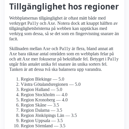
Tillgänglighet hos regioner
Webbplatsernas tillgänglighet är oftast mätt både med
verktyget Pa11y och Axe. Notera dock att knappt hälften av
tillgänglighetsbristerna på webben kan upptäckas med
verktyg som dessa, så se det som en fingervisning snarare än
facit.
Skillnaden mellan Axe och Pa11y är flera, bland annat att
Axe bara räknar antal områden som en webbplats felar på
och att Axe mer fokuserar på bekräftade fel. Betyget i Pa11y
utgår från antalet unika fel snarare än unika sorters fel.
Tanken är att dessa två ska balansera upp varandra.
Region Blekinge — 5.0
Västra Götalandsregionen — 5.0
Region Halland — 5.0
Region Stockholm — 4.0
Region Kronoberg — 4.0
Region Skåne — 3.5
Region Dalarna — 3.5
Region Jönköpings Län — 3.5
Region Uppsala — 3.5
Region Sörmland — 3.5