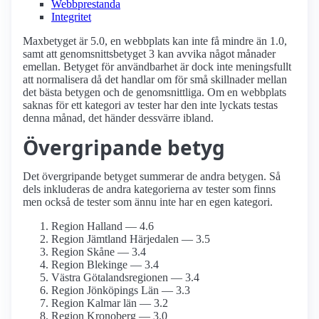
Webbprestanda
Integritet
Maxbetyget är 5.0, en webbplats kan inte få mindre än 1.0,
samt att genomsnittsbetyget 3 kan avvika något månader
emellan. Betyget för användbarhet är dock inte meningsfullt
att normalisera då det handlar om för små skillnader mellan
det bästa betygen och de genomsnittliga. Om en webbplats
saknas för ett kategori av tester har den inte lyckats testas
denna månad, det händer dessvärre ibland.
Övergripande betyg
Det övergripande betyget summerar de andra betygen. Så
dels inkluderas de andra kategorierna av tester som finns
men också de tester som ännu inte har en egen kategori.
Region Halland — 4.6
Region Jämtland Härjedalen — 3.5
Region Skåne — 3.4
Region Blekinge — 3.4
Västra Götalandsregionen — 3.4
Region Jönköpings Län — 3.3
Region Kalmar län — 3.2
Region Kronoberg — 3.0