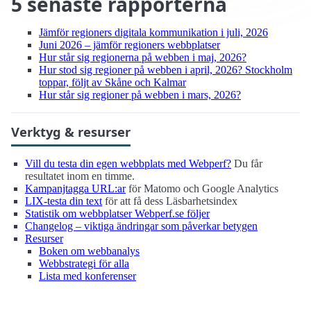
5 senaste rapporterna
Jämför regioners digitala kommunikation i juli, 2026
Juni 2026 – jämför regioners webbplatser
Hur står sig regionerna på webben i maj, 2026?
Hur stod sig regioner på webben i april, 2026? Stockholm
toppar, följt av Skåne och Kalmar
Hur står sig regioner på webben i mars, 2026?
Verktyg & resurser
Vill du testa din egen webbplats med Webperf?
Du får
resultatet inom en timme.
Kampanjtagga URL:ar
för Matomo och Google Analytics
LIX-testa din text
för att få dess Läsbarhetsindex
Statistik om webbplatser Webperf.se följer
Changelog – viktiga ändringar som påverkar betygen
Resurser
Boken om webbanalys
Webbstrategi för alla
Lista med konferenser