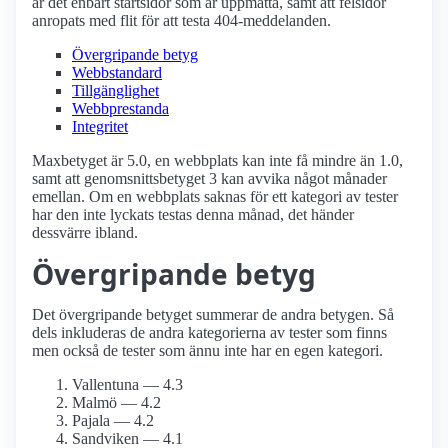
är det enbart startsidor som är uppmätta, samt att felsidor
anropats med flit för att testa 404-meddelanden.
Övergripande betyg
Webbstandard
Tillgänglighet
Webbprestanda
Integritet
Maxbetyget är 5.0, en webbplats kan inte få mindre än 1.0,
samt att genomsnittsbetyget 3 kan avvika något månader
emellan. Om en webbplats saknas för ett kategori av tester
har den inte lyckats testas denna månad, det händer
dessvärre ibland.
Övergripande betyg
Det övergripande betyget summerar de andra betygen. Så
dels inkluderas de andra kategorierna av tester som finns
men också de tester som ännu inte har en egen kategori.
Vallentuna — 4.3
Malmö — 4.2
Pajala — 4.2
Sandviken — 4.1