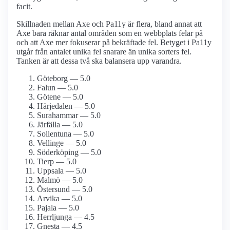
facit.
Skillnaden mellan Axe och Pa11y är flera, bland annat att
Axe bara räknar antal områden som en webbplats felar på
och att Axe mer fokuserar på bekräftade fel. Betyget i Pa11y
utgår från antalet unika fel snarare än unika sorters fel.
Tanken är att dessa två ska balansera upp varandra.
Göteborg — 5.0
Falun — 5.0
Götene — 5.0
Härjedalen — 5.0
Surahammar — 5.0
Järfälla — 5.0
Sollentuna — 5.0
Vellinge — 5.0
Söderköping — 5.0
Tierp — 5.0
Uppsala — 5.0
Malmö — 5.0
Östersund — 5.0
Arvika — 5.0
Pajala — 5.0
Herrljunga — 4.5
Gnesta — 4.5