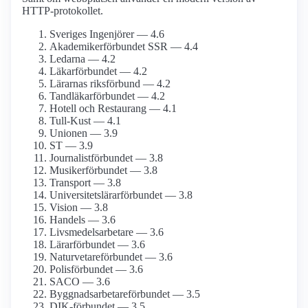
HTTP-protokollet.
Sveriges Ingenjörer — 4.6
Akademiker­förbundet SSR — 4.4
Ledarna — 4.2
Läkarförbundet — 4.2
Lärarnas riksförbund — 4.2
Tandläkar­förbundet — 4.2
Hotell och Restaurang — 4.1
Tull-Kust — 4.1
Unionen — 3.9
ST — 3.9
Journalist­förbundet — 3.8
Musiker­förbundet — 3.8
Transport — 3.8
Universitetslärar­förbundet — 3.8
Vision — 3.8
Handels — 3.6
Livsmedels­arbetare — 3.6
Lärarförbundet — 3.6
Naturvetare­förbundet — 3.6
Polisförbundet — 3.6
SACO — 3.6
Byggnadsarbetare­förbundet — 3.5
DIK-förbundet — 3.5