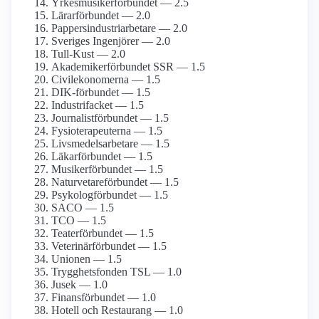
Yrkesmusiker­förbundet — 2.5
Lärarförbundet — 2.0
Pappersindustri­arbetare — 2.0
Sveriges Ingenjörer — 2.0
Tull-Kust — 2.0
Akademiker­förbundet SSR — 1.5
Civil­ekonomerna — 1.5
DIK-förbundet — 1.5
Industrifacket — 1.5
Journalist­förbundet — 1.5
Fysioterapeuterna — 1.5
Livsmedels­arbetare — 1.5
Läkarförbundet — 1.5
Musiker­förbundet — 1.5
Naturvetare­förbundet — 1.5
Psykolog­förbundet — 1.5
SACO — 1.5
TCO — 1.5
Teater­förbundet — 1.5
Veterinärförbundet — 1.5
Unionen — 1.5
Trygghetsfonden TSL — 1.0
Jusek — 1.0
Finans­förbundet — 1.0
Hotell och Restaurang — 1.0