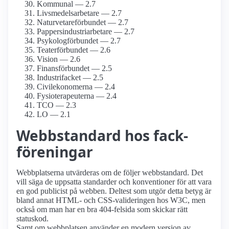
Kommunal — 2.7
Livsmedels­arbetare — 2.7
Naturvetare­förbundet — 2.7
Pappersindustri­arbetare — 2.7
Psykolog­förbundet — 2.7
Teater­förbundet — 2.6
Vision — 2.6
Finans­förbundet — 2.5
Industrifacket — 2.5
Civil­ekonomerna — 2.4
Fysioterapeuterna — 2.4
TCO — 2.3
LO — 2.1
Webbstandard hos fack­
föreningar
Webbplatserna utvärderas om de följer webbstandard. Det
vill säga de uppsatta standarder och konventioner för att vara
en god publicist på webben. Deltest som utgör detta betyg är
bland annat HTML- och CSS-valideringen hos W3C, men
också om man har en bra 404-felsida som skickar rätt
statuskod.
Samt om webbplatsen använder en modern version av