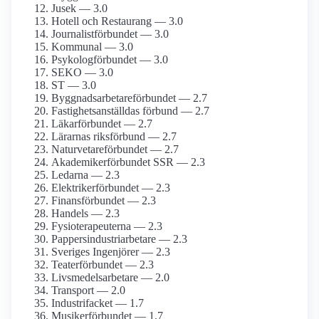
Jusek — 3.0
Hotell och Restaurang — 3.0
Journalist­förbundet — 3.0
Kommunal — 3.0
Psykolog­förbundet — 3.0
SEKO — 3.0
ST — 3.0
Byggnadsarbetare­förbundet — 2.7
Fastighets­anställdas förbund — 2.7
Läkarförbundet — 2.7
Lärarnas riksförbund — 2.7
Naturvetare­förbundet — 2.7
Akademiker­förbundet SSR — 2.3
Ledarna — 2.3
Elektriker­förbundet — 2.3
Finans­förbundet — 2.3
Handels — 2.3
Fysioterapeuterna — 2.3
Pappersindustri­arbetare — 2.3
Sveriges Ingenjörer — 2.3
Teater­förbundet — 2.3
Livsmedels­arbetare — 2.0
Transport — 2.0
Industrifacket — 1.7
Musiker­förbundet — 1.7