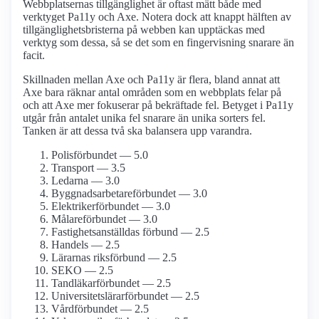
Webbplatsernas tillgänglighet är oftast mätt både med
verktyget Pa11y och Axe. Notera dock att knappt hälften av
tillgänglighetsbristerna på webben kan upptäckas med
verktyg som dessa, så se det som en fingervisning snarare än
facit.
Skillnaden mellan Axe och Pa11y är flera, bland annat att
Axe bara räknar antal områden som en webbplats felar på
och att Axe mer fokuserar på bekräftade fel. Betyget i Pa11y
utgår från antalet unika fel snarare än unika sorters fel.
Tanken är att dessa två ska balansera upp varandra.
Polisförbundet — 5.0
Transport — 3.5
Ledarna — 3.0
Byggnadsarbetare­förbundet — 3.0
Elektriker­förbundet — 3.0
Målare­förbundet — 3.0
Fastighets­anställdas förbund — 2.5
Handels — 2.5
Lärarnas riksförbund — 2.5
SEKO — 2.5
Tandläkar­förbundet — 2.5
Universitetslärar­förbundet — 2.5
Vårdförbundet — 2.5