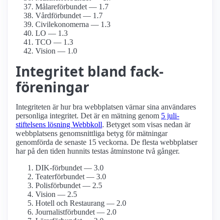
Målare­förbundet — 1.7
Vårdförbundet — 1.7
Civil­ekonomerna — 1.3
LO — 1.3
TCO — 1.3
Vision — 1.0
Integritet bland fack­
föreningar
Integriteten är hur bra webbplatsen värnar sina användares
personliga integritet. Det är en mätning genom
5 juli-
stiftelsens lösning Webbkoll
. Betyget som visas nedan är
webbplatsens genomsnittliga betyg för mätningar
genomförda de senaste 15 veckorna. De flesta webbplatser
har på den tiden hunnits testas åtminstone två gånger.
DIK-förbundet — 3.0
Teater­förbundet — 3.0
Polisförbundet — 2.5
Vision — 2.5
Hotell och Restaurang — 2.0
Journalist­förbundet — 2.0