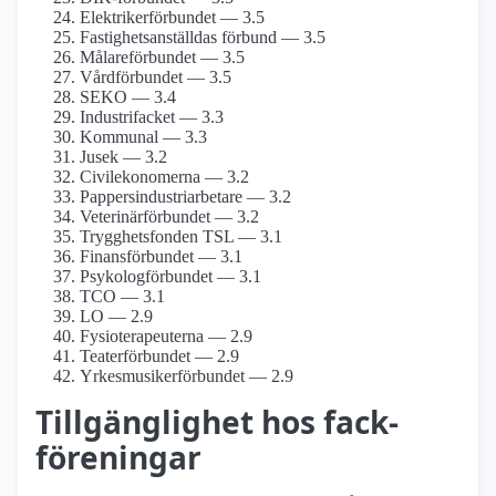
Elektriker­förbundet — 3.5
Fastighets­anställdas förbund — 3.5
Målare­förbundet — 3.5
Vårdförbundet — 3.5
SEKO — 3.4
Industrifacket — 3.3
Kommunal — 3.3
Jusek — 3.2
Civil­ekonomerna — 3.2
Pappersindustri­arbetare — 3.2
Veterinärförbundet — 3.2
Trygghetsfonden TSL — 3.1
Finans­förbundet — 3.1
Psykolog­förbundet — 3.1
TCO — 3.1
LO — 2.9
Fysioterapeuterna — 2.9
Teater­förbundet — 2.9
Yrkesmusiker­förbundet — 2.9
Tillgänglighet hos fack­
föreningar