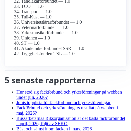
Tandläkar­förbundet — 1.0
TCO — 1.0
Transport — 1.0
Tull-Kust — 1.0
Universitetslärar­förbundet — 1.0
Veterinärförbundet — 1.0
Yrkesmusiker­förbundet — 1.0
Unionen — 1.0
ST — 1.0
Akademiker­förbundet SSR — 1.0
Trygghetsfonden TSL — 1.0
5 senaste rapporterna
Hur stod sig fackförbund och yrkesföreningar på webben
under juli, 2026?
Junis topplista för fackförbund och yrkesföreningar
Fackförbund och yrkesföreningars resultat på webben i
maj, 2026?
Bussarbetarnas Riksorganisation är det bästa fackförbundet
i april, 2026, följt av SEKO
Bäst och sämst inom facken i mars, 2026