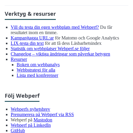
Verktyg & resurser
Vill du testa din egen webbplats med Webperf?
Du får
resultatet inom en timme.
Kampanjtagga URL:ar
för Matomo och Google Analytics
LIX-testa din text
för att få dess Läsbarhetsindex
Statistik om webbplatser Webperf.se följer
Changelog – viktiga ändringar som påverkar betygen
Resurser
Boken om webbanalys
Webbstrategi för alla
Lista med konferenser
Följ Webperf
Webperfs nyhetsbrev
Prenumerera på Webperf via RSS
Webperf på
Mastodon
Webperf på LinkedIn
GitHub