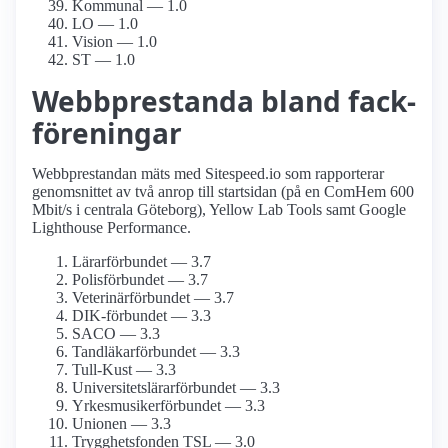
Kommunal — 1.0
LO — 1.0
Vision — 1.0
ST — 1.0
Webbprestanda bland fack­
föreningar
Webbprestandan mäts med Sitespeed.io som rapporterar
genomsnittet av två anrop till startsidan (på en ComHem 600
Mbit/s i centrala Göteborg), Yellow Lab Tools samt Google
Lighthouse Performance.
Lärarförbundet — 3.7
Polisförbundet — 3.7
Veterinärförbundet — 3.7
DIK-förbundet — 3.3
SACO — 3.3
Tandläkar­förbundet — 3.3
Tull-Kust — 3.3
Universitetslärar­förbundet — 3.3
Yrkesmusiker­förbundet — 3.3
Unionen — 3.3
Trygghetsfonden TSL — 3.0