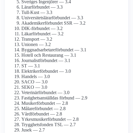
Sveriges Ingenjörer — 3.4
Lärarförbundet — 3.3
Tull-Kust — 3.3
Universitetslärar­förbundet — 3.3
Akademiker­förbundet SSR — 3.2
DIK-förbundet — 3.2
Läkarförbundet — 3.2
Transport — 3.2
Unionen — 3.2
Byggnadsarbetare­förbundet — 3.1
Hotell och Restaurang — 3.1
Journalist­förbundet — 3.1
ST — 3.1
Elektriker­förbundet — 3.0
Handels — 3.0
SACO — 3.0
SEKO — 3.0
Veterinärförbundet — 3.0
Fastighets­anställdas förbund — 2.9
Musiker­förbundet — 2.8
Målare­förbundet — 2.8
Vårdförbundet — 2.8
Yrkesmusiker­förbundet — 2.8
Trygghetsfonden TSL — 2.7
Jusek — 2.7