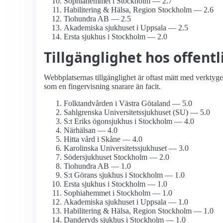
Sophiahemmet i Stockholm — 2.7
Habilitering & Hälsa, Region Stockholm — 2.6
Tiohundra AB — 2.5
Akademiska sjukhuset i Uppsala — 2.5
Ersta sjukhus i Stockholm — 2.0
Tillgänglighet hos offentl
Webbplatsernas tillgänglighet är oftast mätt med verktyg
som en fingervisning snarare än facit.
Folktandvården i Västra Götaland — 5.0
Sahlgrenska Universitets­sjukhuset (SU) — 5.0
S:t Eriks ögonsjukhus i Stockholm — 4.0
Närhälsan — 4.0
Hitta vård i Skåne — 4.0
Karolinska Universitets­sjukhuset — 3.0
Söder­sjukhuset Stockholm — 2.0
Tiohundra AB — 1.0
S:t Görans sjukhus i Stockholm — 1.0
Ersta sjukhus i Stockholm — 1.0
Sophiahemmet i Stockholm — 1.0
Akademiska sjukhuset i Uppsala — 1.0
Habilitering & Hälsa, Region Stockholm — 1.0
Danderyds sjukhus i Stockholm — 1.0