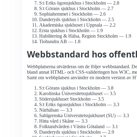
S:t Eriks ögonsjukhus i Stockholm — 2.8
S:t Görans sjukhus i Stockholm — 2.7
Sophiahemmet i Stockholm — 2.6
Danderyds sjukhus i Stockholm — 2.5
Akademiska sjukhuset i Uppsala — 2.2
Ersta sjukhus i Stockholm — 1.9
Habilitering & Hälsa, Region Stockholm — 1.9
Tiohundra AB — 1.8
Webbstandard hos offentli
Webbplatserna utvärderas om de följer webbstandard. Det 
bland annat HTML- och CSS-valideringen hos W3C, men o
Samt om webbplatsen använder en modern version av HT
S:t Görans sjukhus i Stockholm — 3.8
Karolinska Universitets­sjukhuset — 3.5
Söder­sjukhuset Stockholm — 3.5
S:t Eriks ögonsjukhus i Stockholm — 3.3
Närhälsan — 3.3
Sahlgrenska Universitets­sjukhuset (SU) — 3.3
Hitta vård i Skåne — 3.3
Folktandvården i Västra Götaland — 3.1
Danderyds sjukhus i Stockholm — 2.9