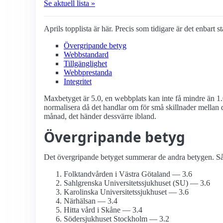
Se aktuell lista »
Aprils topplista är här. Precis som tidigare är det enbart 
Övergripande betyg
Webbstandard
Tillgänglighet
Webbprestanda
Integritet
Maxbetyget är 5.0, en webbplats kan inte få mindre än 1.
normalisera då det handlar om för små skillnader mellan d
månad, det händer dessvärre ibland.
Övergripande betyg
Det övergripande betyget summerar de andra betygen. Så d
Folktandvården i Västra Götaland — 3.6
Sahlgrenska Universitets­sjukhuset (SU) — 3.6
Karolinska Universitets­sjukhuset — 3.6
Närhälsan — 3.4
Hitta vård i Skåne — 3.4
Söder­sjukhuset Stockholm — 3.2