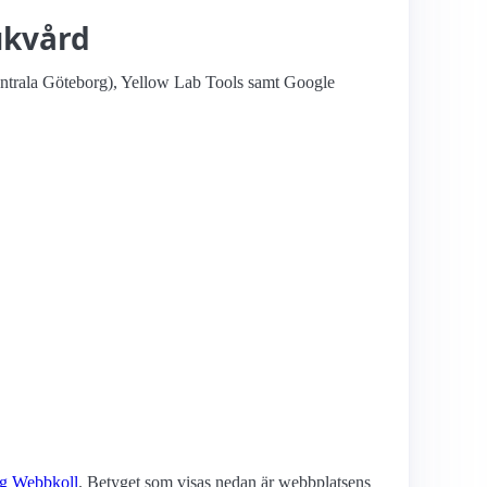
ukvård
entrala Göteborg), Yellow Lab Tools samt Google
ing Webbkoll
. Betyget som visas nedan är webbplatsens