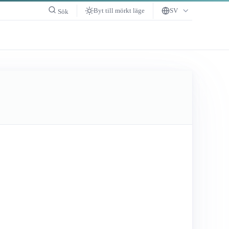
Byt till mörkt läge
SV
Sök