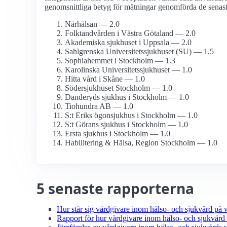
genomsnittliga betyg för mätningar genomförda de senaste
Närhälsan — 2.0
Folktandvården i Västra Götaland — 2.0
Akademiska sjukhuset i Uppsala — 2.0
Sahlgrenska Universitets­sjukhuset (SU) — 1.5
Sophiahemmet i Stockholm — 1.3
Karolinska Universitets­sjukhuset — 1.0
Hitta vård i Skåne — 1.0
Söder­sjukhuset Stockholm — 1.0
Danderyds sjukhus i Stockholm — 1.0
Tiohundra AB — 1.0
S:t Eriks ögonsjukhus i Stockholm — 1.0
S:t Görans sjukhus i Stockholm — 1.0
Ersta sjukhus i Stockholm — 1.0
Habilitering & Hälsa, Region Stockholm — 1.0
5 senaste rapporterna
Hur står sig vårdgivare inom hälso- och sjukvård på 
Rapport för hur vårdgivare inom hälso- och sjukvård 