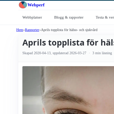
Webperf
Webbplatser
Blogg & rapporter
Testa & ve
Hem
Rapporter
Aprils topplista för hälso- och sjukvård
Aprils topplista för hä
Skapad
2020-04-13
, uppdaterad
2026-03-27
3 min läsning