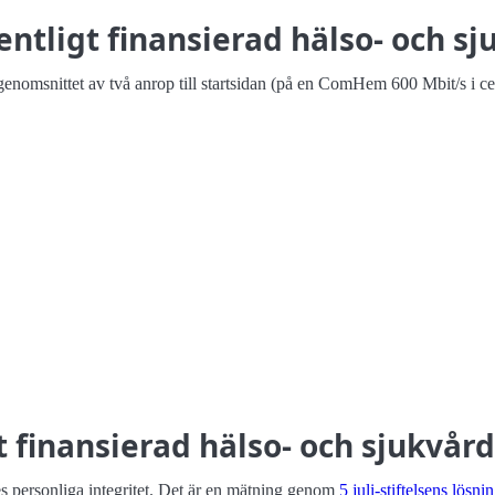
tligt finansierad hälso- och sj
enomsnittet av två anrop till startsidan (på en ComHem 600 Mbit/s i c
t finansierad hälso- och sjukvård
es personliga integritet. Det är en mätning genom
5 juli-stiftelsens lösn