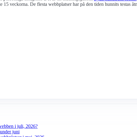
 15 veckorna. De flesta webbplatser har på den tiden hunnits testas åt
webben i juli, 2026?
under juni