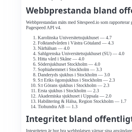
Webbprestanda bland offen
Webbprestandan mäts med Sitespeed.io som rapporterar g
Pagespeed API v4.
Karolinska Universitets­sjukhuset — 4.7
Folktandvården i Västra Götaland — 4.3
Närhälsan — 4.0
Sahlgrenska Universitets­sjukhuset (SU) — 4.0
Hitta vård i Skåne — 4.0
Söder­sjukhuset Stockholm — 4.0
Sophiahemmet i Stockholm — 3.3
Danderyds sjukhus i Stockholm — 3.0
S:t Eriks ögonsjukhus i Stockholm — 2.3
S:t Görans sjukhus i Stockholm — 2.3
Ersta sjukhus i Stockholm — 2.3
Akademiska sjukhuset i Uppsala — 2.0
Habilitering & Hälsa, Region Stockholm — 1.7
Tiohundra AB — 1.3
Integritet bland offentlig
Integriteten är hur bra webbplatsen värnar sina användar