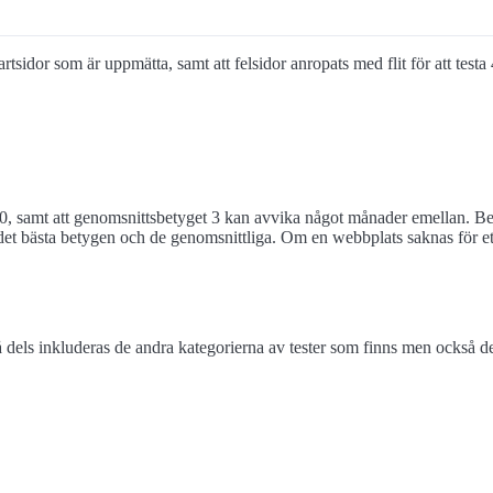
startsidor som är uppmätta, samt att felsidor anropats med flit för att te
0, samt att genomsnittsbetyget 3 kan avvika något månader emellan. Bet
et bästa betygen och de genomsnittliga. Om en webbplats saknas för ett 
els inkluderas de andra kategorierna av tester som finns men också de 