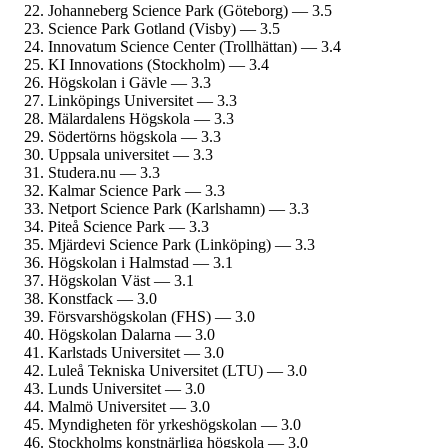
Johanneberg Science Park (Göteborg) — 3.5
Science Park Gotland (Visby) — 3.5
Innovatum Science Center (Trollhättan) — 3.4
KI Innovations (Stockholm) — 3.4
Högskolan i Gävle — 3.3
Linköpings Universitet — 3.3
Mälardalens Högskola — 3.3
Södertörns högskola — 3.3
Uppsala universitet — 3.3
Studera.nu — 3.3
Kalmar Science Park — 3.3
Netport Science Park (Karlshamn) — 3.3
Piteå Science Park — 3.3
Mjärdevi Science Park (Linköping) — 3.3
Högskolan i Halmstad — 3.1
Högskolan Väst — 3.1
Konstfack — 3.0
Försvars­högskolan (FHS) — 3.0
Högskolan Dalarna — 3.0
Karlstads Universitet — 3.0
Luleå Tekniska Universitet (LTU) — 3.0
Lunds Universitet — 3.0
Malmö Universitet — 3.0
Myndigheten för yrkes­högskolan — 3.0
Stockholms konstnärliga högskola — 3.0