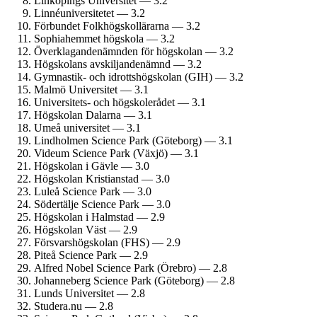
Linköpings Universitet — 3.2
Linné­universitetet — 3.2
Förbundet Folkhögskol­lärarna — 3.2
Sophiahemmet högskola — 3.2
Överklagande­nämnden för högskolan — 3.2
Högskolans avskiljande­nämnd — 3.2
Gymnastik- och idrotts­högskolan (GIH) — 3.2
Malmö Universitet — 3.1
Universitets- och högskolerådet — 3.1
Högskolan Dalarna — 3.1
Umeå universitet — 3.1
Lindholmen Science Park (Göteborg) — 3.1
Videum Science Park (Växjö) — 3.1
Högskolan i Gävle — 3.0
Högskolan Kristianstad — 3.0
Luleå Science Park — 3.0
Södertälje Science Park — 3.0
Högskolan i Halmstad — 2.9
Högskolan Väst — 2.9
Försvars­högskolan (FHS) — 2.9
Piteå Science Park — 2.9
Alfred Nobel Science Park (Örebro) — 2.8
Johanneberg Science Park (Göteborg) — 2.8
Lunds Universitet — 2.8
Studera.nu — 2.8