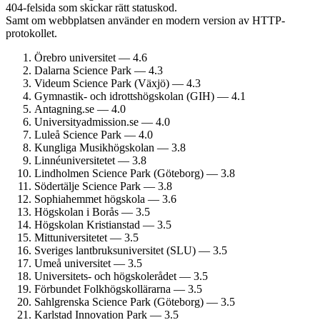
404-felsida som skickar rätt statuskod.
Samt om webbplatsen använder en modern version av HTTP-
protokollet.
Örebro universitet — 4.6
Dalarna Science Park — 4.3
Videum Science Park (Växjö) — 4.3
Gymnastik- och idrotts­högskolan (GIH) — 4.1
Antagning.se — 4.0
University­admission.se — 4.0
Luleå Science Park — 4.0
Kungliga Musik­högskolan — 3.8
Linné­universitetet — 3.8
Lindholmen Science Park (Göteborg) — 3.8
Södertälje Science Park — 3.8
Sophiahemmet högskola — 3.6
Högskolan i Borås — 3.5
Högskolan Kristianstad — 3.5
Mitt­universitetet — 3.5
Sveriges lantbruks­universitet (SLU) — 3.5
Umeå universitet — 3.5
Universitets- och högskolerådet — 3.5
Förbundet Folkhögskol­lärarna — 3.5
Sahlgrenska Science Park (Göteborg) — 3.5
Karlstad Innovation Park — 3.5