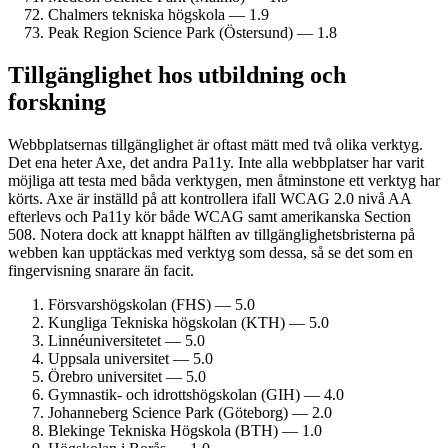
Chalmers tekniska högskola — 1.9
Peak Region Science Park (Östersund) — 1.8
Tillgänglighet hos utbildning och
forskning
Webbplatsernas tillgänglighet är oftast mätt med två olika verktyg.
Det ena heter Axe, det andra Pa11y. Inte alla webbplatser har varit
möjliga att testa med båda verktygen, men åtminstone ett verktyg har
körts. Axe är inställd på att kontrollera ifall WCAG 2.0 nivå AA
efterlevs och Pa11y kör både WCAG samt amerikanska Section
508. Notera dock att knappt hälften av tillgänglighetsbristerna på
webben kan upptäckas med verktyg som dessa, så se det som en
fingervisning snarare än facit.
Försvars­högskolan (FHS) — 5.0
Kungliga Tekniska högskolan (KTH) — 5.0
Linné­universitetet — 5.0
Uppsala universitet — 5.0
Örebro universitet — 5.0
Gymnastik- och idrotts­högskolan (GIH) — 4.0
Johanneberg Science Park (Göteborg) — 2.0
Blekinge Tekniska Högskola (BTH) — 1.0