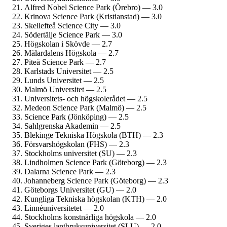
Alfred Nobel Science Park (Örebro) — 3.0
Krinova Science Park (Kristianstad) — 3.0
Skellefteå Science City — 3.0
Södertälje Science Park — 3.0
Högskolan i Skövde — 2.7
Mälardalens Högskola — 2.7
Piteå Science Park — 2.7
Karlstads Universitet — 2.5
Lunds Universitet — 2.5
Malmö Universitet — 2.5
Universitets- och högskolerådet — 2.5
Medeon Science Park (Malmö) — 2.5
Science Park (Jönköping) — 2.5
Sahlgrenska Akademin — 2.5
Blekinge Tekniska Högskola (BTH) — 2.3
Försvars­högskolan (FHS) — 2.3
Stockholms universitet (SU) — 2.3
Lindholmen Science Park (Göteborg) — 2.3
Dalarna Science Park — 2.3
Johanneberg Science Park (Göteborg) — 2.3
Göteborgs Universitet (GU) — 2.0
Kungliga Tekniska högskolan (KTH) — 2.0
Linné­universitetet — 2.0
Stockholms konstnärliga högskola — 2.0
Sveriges lantbruks­universitet (SLU) — 2.0