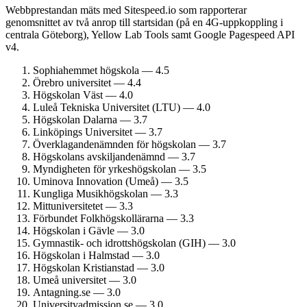
Webbprestandan mäts med Sitespeed.io som rapporterar
genomsnittet av två anrop till startsidan (på en 4G-uppkoppling i
centrala Göteborg), Yellow Lab Tools samt Google Pagespeed API
v4.
Sophiahemmet högskola — 4.5
Örebro universitet — 4.4
Högskolan Väst — 4.0
Luleå Tekniska Universitet (LTU) — 4.0
Högskolan Dalarna — 3.7
Linköpings Universitet — 3.7
Överklagande­nämnden för högskolan — 3.7
Högskolans avskiljande­nämnd — 3.7
Myndigheten för yrkes­högskolan — 3.5
Uminova Innovation (Umeå) — 3.5
Kungliga Musik­högskolan — 3.3
Mitt­universitetet — 3.3
Förbundet Folkhögskol­lärarna — 3.3
Högskolan i Gävle — 3.0
Gymnastik- och idrotts­högskolan (GIH) — 3.0
Högskolan i Halmstad — 3.0
Högskolan Kristianstad — 3.0
Umeå universitet — 3.0
Antagning.se — 3.0
University­admission.se — 3.0