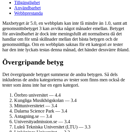
Tillgänglighet
Användbarhet
Webbprestanda
Maxbetyget är 5.0, en webbplats kan inte få mindre än 1.0, samt att
genomsnittsbetyget 3 kan avvika något månader emellan. Betyget
för användbarhet är dock inte meningsfullt att normalisera då det
handlar om för små skillnader mellan det bästa betygen och de
genomsnittliga. Om en webbplats saknas för ett kategori av tester
har den inte lyckats testas denna månad, det händer dessvärre ibland.
Övergripande betyg
Det övergripande betyget summerar de andra betygen. Så dels
inkluderas de andra kategorierna av tester som finns men också de
tester som ännu inte har en egen kategori.
Örebro universitet — 4.4
Kungliga Musik­högskolan — 3.4
Mitt­universitetet — 3.4
Dalarna Science Park — 3.4
Antagning.se — 3.4
University­admission.se — 3.4
Luleå Tekniska Universitet (LTU) — 3.3