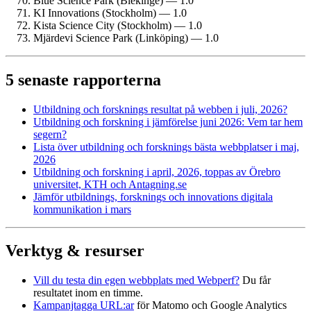
Blue Science Park (Blekinge) — 1.0
KI Innovations (Stockholm) — 1.0
Kista Science City (Stockholm) — 1.0
Mjärdevi Science Park (Linköping) — 1.0
5 senaste rapporterna
Utbildning och forsknings resultat på webben i juli, 2026?
Utbildning och forskning i jämförelse juni 2026: Vem tar hem
segern?
Lista över utbildning och forsknings bästa webbplatser i maj,
2026
Utbildning och forskning i april, 2026, toppas av Örebro
universitet, KTH och Antagning.se
Jämför utbildnings, forsknings och innovations digitala
kommunikation i mars
Verktyg & resurser
Vill du testa din egen webbplats med Webperf?
Du får
resultatet inom en timme.
Kampanjtagga URL:ar
för Matomo och Google Analytics