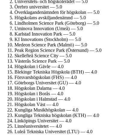
Universitets- och högskolerådet — 5.0
Örebro universitet — 5.0
Överklagande­nämnden för högskolan — 5.0
Högskolans avskiljande­nämnd — 5.0
Lindholmen Science Park (Göteborg) — 5.0
Uminova Innovation (Umeå) — 5.0
Karlstad Innovation Park — 5.0
KI Innovations (Stockholm) — 5.0
Medeon Science Park (Malmö) — 5.0
Peak Region Science Park (Östersund) — 5.0
Skellefteå Science City — 5.0
Västerås Science Park — 5.0
Högskolan i Gävle — 4.0
Blekinge Tekniska Högskola (BTH) — 4.0
Försvars­högskolan (FHS) — 4.0
Göteborgs Universitet (GU) — 4.0
Högskolan Dalarna — 4.0
Högskolan i Borås — 4.0
Högskolan i Halmstad — 4.0
Högskolan Väst — 4.0
Kungliga Musik­högskolan — 4.0
Kungliga Tekniska högskolan (KTH) — 4.0
Linköpings Universitet — 4.0
Linné­universitetet — 4.0
Luleå Tekniska Universitet (LTU) — 4.0