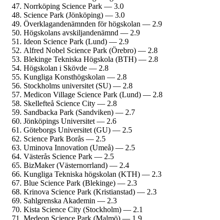
Norrköping Science Park — 3.0
Science Park (Jönköping) — 3.0
Överklagande­nämnden för högskolan — 2.9
Högskolans avskiljande­nämnd — 2.9
Ideon Science Park (Lund) — 2.9
Alfred Nobel Science Park (Örebro) — 2.8
Blekinge Tekniska Högskola (BTH) — 2.8
Högskolan i Skövde — 2.8
Kungliga Konst­högskolan — 2.8
Stockholms universitet (SU) — 2.8
Medicon Village Science Park (Lund) — 2.8
Skellefteå Science City — 2.8
Sandbacka Park (Sandviken) — 2.7
Jönköpings Universitet — 2.6
Göteborgs Universitet (GU) — 2.5
Science Park Borås — 2.5
Uminova Innovation (Umeå) — 2.5
Västerås Science Park — 2.5
BizMaker (Västernorrland) — 2.4
Kungliga Tekniska högskolan (KTH) — 2.3
Blue Science Park (Blekinge) — 2.3
Krinova Science Park (Kristianstad) — 2.3
Sahlgrenska Akademin — 2.3
Kista Science City (Stockholm) — 2.1
Medeon Science Park (Malmö) — 1.9