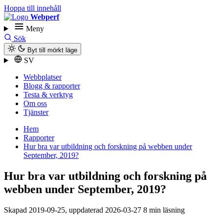
Hoppa till innehåll
Webperf
Meny
Sök
Byt till mörkt läge
SV
Webbplatser
Blogg & rapporter
Testa & verktyg
Om oss
Tjänster
Hem
Rapporter
Hur bra var utbildning och forskning på webben under
September, 2019?
Hur bra var utbildning och forskning på
webben under September, 2019?
Skapad
2019-09-25
, uppdaterad
2026-03-27
8 min läsning