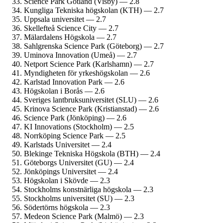
Science Park Gotland (Visby) — 2.8
Kungliga Tekniska högskolan (KTH) — 2.7
Uppsala universitet — 2.7
Skellefteå Science City — 2.7
Mälardalens Högskola — 2.7
Sahlgrenska Science Park (Göteborg) — 2.7
Uminova Innovation (Umeå) — 2.7
Netport Science Park (Karlshamn) — 2.7
Myndigheten för yrkes­högskolan — 2.6
Karlstad Innovation Park — 2.6
Högskolan i Borås — 2.6
Sveriges lantbruks­universitet (SLU) — 2.6
Krinova Science Park (Kristianstad) — 2.6
Science Park (Jönköping) — 2.6
KI Innovations (Stockholm) — 2.5
Norrköping Science Park — 2.5
Karlstads Universitet — 2.4
Blekinge Tekniska Högskola (BTH) — 2.4
Göteborgs Universitet (GU) — 2.4
Jönköpings Universitet — 2.4
Högskolan i Skövde — 2.3
Stockholms konstnärliga högskola — 2.3
Stockholms universitet (SU) — 2.3
Södertörns högskola — 2.3
Medeon Science Park (Malmö) — 2.3