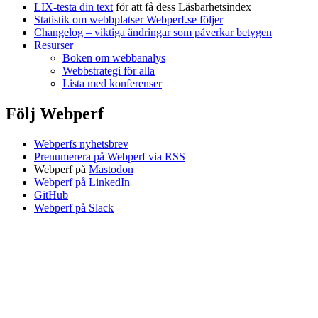
LIX-testa din text
för att få dess Läsbarhetsindex
Statistik om webbplatser Webperf.se följer
Changelog – viktiga ändringar som påverkar betygen
Resurser
Boken om webbanalys
Webbstrategi för alla
Lista med konferenser
Följ Webperf
Webperfs nyhetsbrev
Prenumerera på Webperf via RSS
Webperf på
Mastodon
Webperf på LinkedIn
GitHub
Webperf på Slack