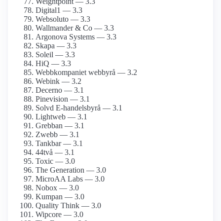
Weightpoint — 3.3
Digital1 — 3.3
Websoluto — 3.3
Wallmander & Co — 3.3
Argonova Systems — 3.3
Skapa — 3.3
Soleil — 3.3
HiQ — 3.3
Webbkompaniet webbyrå — 3.2
Webink — 3.2
Decerno — 3.1
Pinevision — 3.1
Solvd E-handelsbyrå — 3.1
Lightweb — 3.1
Grebban — 3.1
Zwebb — 3.1
Tankbar — 3.1
44två — 3.1
Toxic — 3.0
The Generation — 3.0
MicroAA Labs — 3.0
Nobox — 3.0
Kumpan — 3.0
Quality Think — 3.0
Wipcore — 3.0