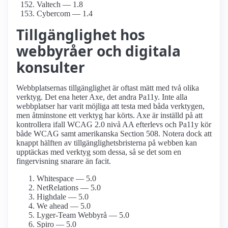
Valtech — 1.8
Cybercom — 1.4
Tillgänglighet hos
webbyråer och digitala
konsulter
Webbplatsernas tillgänglighet är oftast mätt med två olika
verktyg. Det ena heter Axe, det andra Pa11y. Inte alla
webbplatser har varit möjliga att testa med båda verktygen,
men åtminstone ett verktyg har körts. Axe är inställd på att
kontrollera ifall WCAG 2.0 nivå AA efterlevs och Pa11y kör
både WCAG samt amerikanska Section 508. Notera dock att
knappt hälften av tillgänglighetsbristerna på webben kan
upptäckas med verktyg som dessa, så se det som en
fingervisning snarare än facit.
Whitespace — 5.0
NetRelations — 5.0
Highdale — 5.0
We ahead — 5.0
Lyger-Team Webbyrå — 5.0
Spiro — 5.0