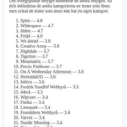
Det övergripande betyget summerar de andra betygen. Så
dels inkluderas de andra kategorierna av tester som finns
men också de tester som ännu inte har en egen kategori.
Spiro — 4.8
Whitespace — 4.7
Itiden — 4.7
Fröjd — 4.0
We ahead — 3.8
Creative Army — 3.8
Highdale — 3.7
Tigerton — 3.7
Metamatrix — 3.7
Precio Fishbone — 3.7
On A Wednesday Afternoon — 3.6
Hemsida035 — 3.6
Initiva — 3.6
Fredrik Sundlöf Webbyrå — 3.5
44två — 3.5
Wipcore — 3.4
Funka — 3.4
Limepark — 3.4
Framtidens Webbyrå — 3.4
Varvet — 3.4
Nordic Morning — 3.4