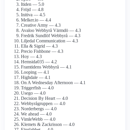
Itiden — 5.0
Fröjd — 4.8
Initiva — 4.5
Melker.io — 4.4
Creative Army — 4.3
Avaloo Webbyrå Värmdö — 4.3
Fredrik Sundlöf Webbyrå — 4.3
Liljedal Communication — 4.3
Ella & Sigrid — 4.3
Precio Fishbone — 4.3
Hoy — 4.3
Hemsida035 — 4.2
Framtidens Webbyrå — 4.1
Looping — 4.1
Highdale — 4.1
On A Wednesday Afternoon — 4.1
Triggerfish — 4.0
Usego — 4.0
Decision By Heart — 4.0
Webbyrågruppen — 4.0
Norderbergs — 4.0
We ahead — 4.0
VimleWebb — 4.0
Klemets & Zackrisson — 4.0
Färglabbet — 4.0