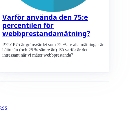
Varför använda den 75:e
percentilen för
webbprestanda­mätning?
P75? P75 är gränsvärdet som 75 % av alla mätningar är
bättre än (och 25 % sämre än). Så varför är det
intressant när vi mäter webbprestanda?
 RSS