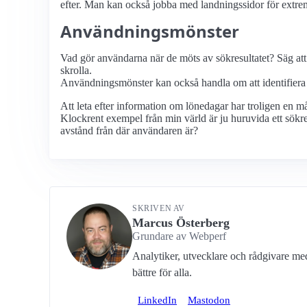
efter. Man kan också jobba med landningssidor för extr
Användningsmönster
Vad gör användarna när de möts av sökresultatet? Säg att 
skrolla.
Användningsmönster kan också handla om att identifiera ko
Att leta efter information om lönedagar har troligen en må
Klockrent exempel från min värld är ju huruvida ett sökr
avstånd från där användaren är?
SKRIVEN AV
Marcus Österberg
Grundare av Webperf
Analytiker, utvecklare och rådgivare m
bättre för alla.
LinkedIn
Mastodon