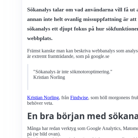
Sökanalys talar om vad användarna vill få ut 
annan inte helt ovanlig missuppfattning är att
sökanalys ett djupt fokus på hur sökfunktion
webbplats.
Främst kanske man kan beskriva webbanalys som analysen 
är extremt framträdande, som på google.se
"Sökanalys är inte sökmotoroptimering."
Kristian Norling
Kristian Norling
, från
Findwise
, som höll morgonens fru
behöver veta.
En bra början med sökana
Många har redan verktyg som Google Analytics, Matomo o
på (se bild ovan).