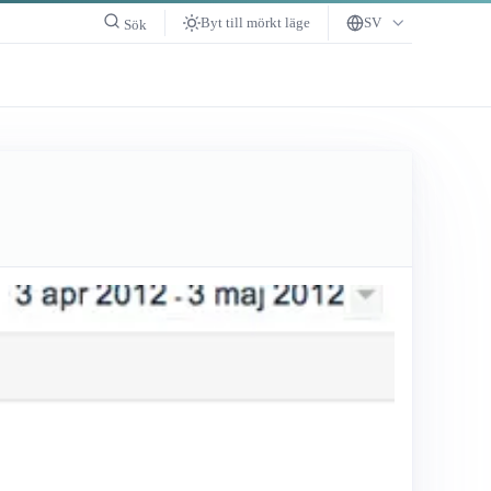
Byt till mörkt läge
SV
Sök