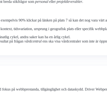
emt breda sökfrågor som
personal
eller
projektleverabler
.
exempelvis 90% klickar på länken på plats 7 så kan det nog vara värt at
ntext, tidsvariation, ursprung i geografisk plats eller specifik webbpl
natlig cykel, andra saker kan ha en årlig cykel.
esultat på frågan
vårdcentral
ens ska visa vårdcentraler som inte är öppn
ed fokus på webbprestanda, tillgänglighet och dataskydd. Driver Webp