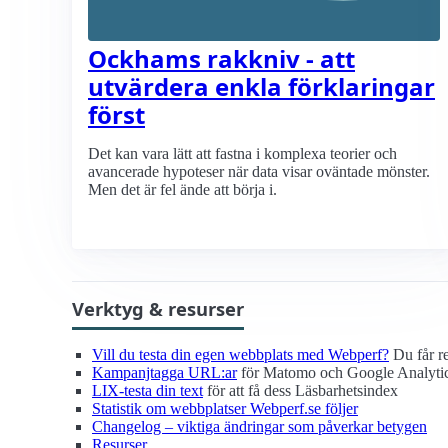
Ockhams rakkniv - att
utvärdera enkla förklaringar
först
Det kan vara lätt att fastna i komplexa teorier och
avancerade hypoteser när data visar oväntade mönster.
Men det är fel ände att börja i.
Verktyg & resurser
Vill du testa din egen webbplats med Webperf?
Du får re
Kampanjtagga URL:ar
för Matomo och Google Analyti
LIX-testa din text
för att få dess Läsbarhetsindex
Statistik om webbplatser Webperf.se följer
Changelog – viktiga ändringar som påverkar betygen
Resurser