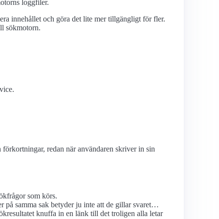
torns loggfiler.
 innehållet och göra det lite mer tillgängligt för fler.
ill sökmotorn.
vice.
örkortningar, redan när användaren skriver in sin
sökfrågor som körs.
er på samma sak betyder ju inte att de gillar svaret…
sökresultatet knuffa in en länk till det troligen alla letar