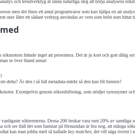
alys och trendverktyg är nästa naturliga steg att börja analysera sökmo
rson men det finns ett antal programvaror som kan hjälpa en att analysera
nt utav låter ett sådant verktyg användas av vem som helst som hittat t
a med
 sökmotorn hittade inget att presentera. Det är ju kort och gott dålig ser
man se över bland annat:
t?
 om detta? Är den i så fall metadata-märkt så den kan bli funnen?
kmotor. Exempelvis genom sökordsförslag, som stödjer synonymer och f
0 vanligaste söktermerna. Dessa 200 brukar vara runt 20% av samtliga 
sa och ser ifall det som hamnar på förstasidan är bra nog, att många sök
sultat kan man jobba med så kallade
key matches
, det vill säga överst i 