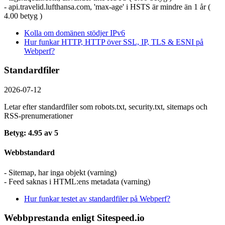
- api.travelid.lufthansa.com, 'max-age' i HSTS är mindre än 1 år (
4.00 betyg )
Kolla om domänen stödjer IPv6
Hur funkar HTTP, HTTP över SSL, IP, TLS & ESNI på
Webperf?
Standardfiler
2026-07-12
Letar efter standardfiler som robots.txt, security.txt, sitemaps och
RSS-prenumerationer
Betyg: 4.95 av 5
Webbstandard
- Sitemap, har inga objekt (varning)
- Feed saknas i HTML:ens metadata (varning)
Hur funkar testet av standardfiler på Webperf?
Webbprestanda enligt Sitespeed.io