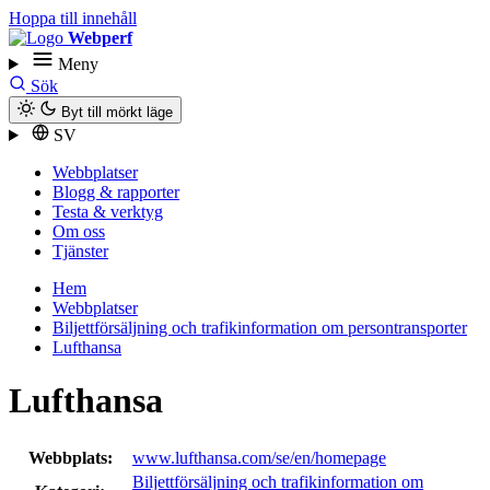
Hoppa till innehåll
Webperf
Meny
Sök
Byt till mörkt läge
SV
Webbplatser
Blogg & rapporter
Testa & verktyg
Om oss
Tjänster
Hem
Webbplatser
Biljettförsäljning och trafikinformation om persontransporter
Lufthansa
Lufthansa
Webbplats:
www.lufthansa.com/se/en/homepage
Biljettförsäljning och trafikinformation om