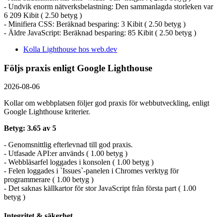
- Undvik enorm nätverksbelastning: Den sammanlagda storleken var
6 209 Kibit ( 2.50 betyg )
- Minifiera CSS: Beräknad besparing: 3 Kibit ( 2.50 betyg )
- Äldre JavaScript: Beräknad besparing: 85 Kibit ( 2.50 betyg )
Kolla Lighthouse hos web.dev
Följs praxis enligt Google Lighthouse
2026-08-06
Kollar om webbplatsen följer god praxis för webbutveckling, enligt
Google Lighthouse kriterier.
Betyg: 3.65 av 5
- Genomsnittlig efterlevnad till god praxis.
- Utfasade API:er används ( 1.00 betyg )
- Webbläsarfel loggades i konsolen ( 1.00 betyg )
- Felen loggades i `Issues`-panelen i Chromes verktyg för
programmerare ( 1.00 betyg )
- Det saknas källkartor för stor JavaScript från första part ( 1.00
betyg )
Integritet & säkerhet