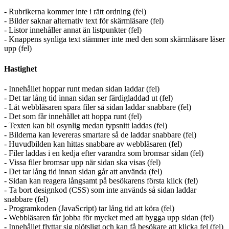
- Rubrikerna kommer inte i rätt ordning (fel)
- Bilder saknar alternativ text för skärmläsare (fel)
- Listor innehåller annat än listpunkter (fel)
- Knappens synliga text stämmer inte med den som skärmläsare läser
upp (fel)
Hastighet
- Innehållet hoppar runt medan sidan laddar (fel)
- Det tar lång tid innan sidan ser färdigladdad ut (fel)
- Låt webbläsaren spara filer så sidan laddar snabbare (fel)
- Det som får innehållet att hoppa runt (fel)
- Texten kan bli osynlig medan typsnitt laddas (fel)
- Bilderna kan levereras smartare så de laddar snabbare (fel)
- Huvudbilden kan hittas snabbare av webbläsaren (fel)
- Filer laddas i en kedja efter varandra som bromsar sidan (fel)
- Vissa filer bromsar upp när sidan ska visas (fel)
- Det tar lång tid innan sidan går att använda (fel)
- Sidan kan reagera långsamt på besökarens första klick (fel)
- Ta bort designkod (CSS) som inte används så sidan laddar
snabbare (fel)
- Programkoden (JavaScript) tar lång tid att köra (fel)
- Webbläsaren får jobba för mycket med att bygga upp sidan (fel)
- Innehållet flyttar sig plötsligt och kan få besökare att klicka fel (fel)