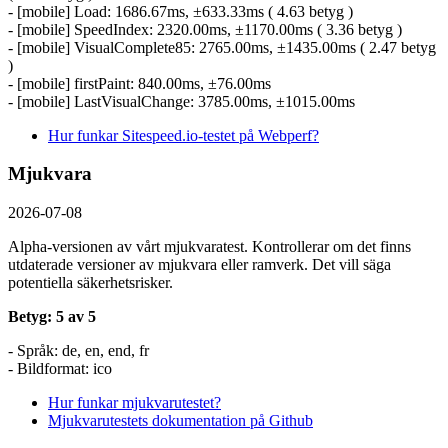
- [mobile] Load: 1686.67ms, ±633.33ms ( 4.63 betyg )
- [mobile] SpeedIndex: 2320.00ms, ±1170.00ms ( 3.36 betyg )
- [mobile] VisualComplete85: 2765.00ms, ±1435.00ms ( 2.47 betyg
)
- [mobile] firstPaint: 840.00ms, ±76.00ms
- [mobile] LastVisualChange: 3785.00ms, ±1015.00ms
Hur funkar Sitespeed.io-testet på Webperf?
Mjukvara
2026-07-08
Alpha-versionen av vårt mjukvaratest. Kontrollerar om det finns
utdaterade versioner av mjukvara eller ramverk. Det vill säga
potentiella säkerhetsrisker.
Betyg: 5 av 5
- Språk: de, en, end, fr
- Bildformat: ico
Hur funkar mjukvarutestet?
Mjukvarutestets dokumentation på Github