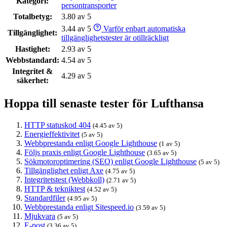
Kategori:
persontransporter
Totalbetyg:
3.80 av 5
3.44 av 5
Varför enbart automatiska
Tillgänglighet:
tillgänglighetstester är otillräckligt
Hastighet:
2.93 av 5
Webbstandard:
4.54 av 5
Integritet &
4.29 av 5
säkerhet:
Hoppa till senaste tester för Lufthansa
HTTP statuskod 404
(4.45 av 5)
Energieffektivitet
(5 av 5)
Webbprestanda enligt Google Lighthouse
(1 av 5)
Följs praxis enligt Google Lighthouse
(3.65 av 5)
Sökmotoroptimering (SEO) enligt Google Lighthouse
(5 av 5)
Tillgänglighet enligt Axe
(4.75 av 5)
Integritetstest (Webbkoll)
(2.71 av 5)
HTTP & tekniktest
(4.52 av 5)
Standardfiler
(4.95 av 5)
Webbprestanda enligt Sitespeed.io
(3.59 av 5)
Mjukvara
(5 av 5)
E-post
(3.36 av 5)