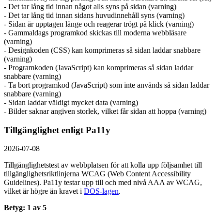
- Det tar lång tid innan något alls syns på sidan (varning)
- Det tar lång tid innan sidans huvudinnehåll syns (varning)
- Sidan är upptagen länge och reagerar trögt på klick (varning)
- Gammaldags programkod skickas till moderna webbläsare
(varning)
- Designkoden (CSS) kan komprimeras så sidan laddar snabbare
(varning)
- Programkoden (JavaScript) kan komprimeras så sidan laddar
snabbare (varning)
- Ta bort programkod (JavaScript) som inte används så sidan laddar
snabbare (varning)
- Sidan laddar väldigt mycket data (varning)
- Bilder saknar angiven storlek, vilket får sidan att hoppa (varning)
Tillgänglighet enligt Pa11y
2026-07-08
Tillgänglighetstest av webbplatsen för att kolla upp följsamhet till
tillgänglighets­riktlinjerna WCAG (Web Content Accessibility
Guidelines). Pa11y testar upp till och med nivå AAA av WCAG,
vilket är högre än kravet i
DOS-lagen
.
Betyg: 1 av 5