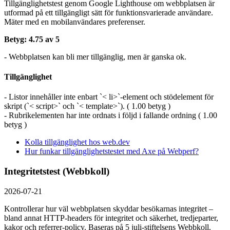
Tillgänglighetstest genom Google Lighthouse om webbplatsen är
utformad på ett tillgängligt sätt för funktionsvarierade användare.
Mäter med en mobil­användares preferenser.
Betyg: 4.75 av 5
- Webbplatsen kan bli mer tillgänglig, men är ganska ok.
Tillgänglighet
- Listor innehåller inte enbart `< li>`-element och stödelement för
skript (`< script>` och `< template>`). ( 1.00 betyg )
- Rubrikelementen har inte ordnats i följd i fallande ordning ( 1.00
betyg )
Kolla tillgänglighet hos web.dev
Hur funkar tillgänglighetstestet med Axe på Webperf?
Integritetstest (Webbkoll)
2026-07-21
Kontrollerar hur väl webbplatsen skyddar besökarnas integritet –
bland annat HTTP-headers för integritet och säkerhet, tredjeparter,
kakor och referrer-policy. Baseras på 5 juli-stiftelsens Webbkoll.