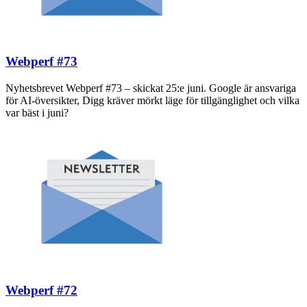
Webperf #73
Nyhetsbrevet Webperf #73 – skickat 25:e juni. Google är ansvariga
för AI-översikter, Digg kräver mörkt läge för tillgänglighet och vilka
var bäst i juni?
Webperf #72