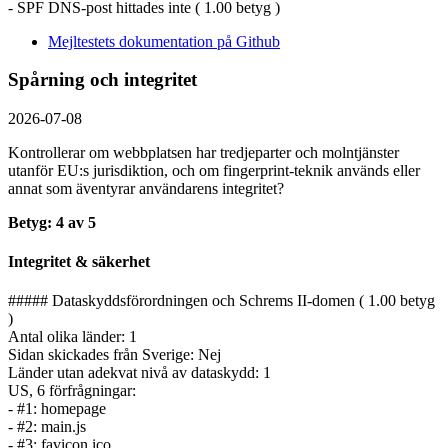
- SPF DNS-post hittades inte ( 1.00 betyg )
Mejltestets dokumentation på Github
Spårning och integritet
2026-07-08
Kontrollerar om webbplatsen har tredjeparter och molntjänster
utanför EU:s jurisdiktion, och om fingerprint-teknik används eller
annat som äventyrar användarens integritet?
Betyg: 4 av 5
Integritet & säkerhet
##### Dataskyddsförordningen och Schrems II-domen ( 1.00 betyg
)
Antal olika länder: 1
Sidan skickades från Sverige: Nej
Länder utan adekvat nivå av dataskydd: 1
US, 6 förfrågningar:
- #1: homepage
- #2: main.js
- #3: favicon.ico