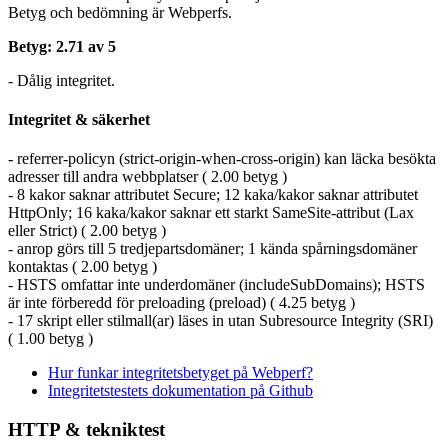
Betyg och bedömning är Webperfs.
Betyg: 2.71 av 5
- Dålig integritet.
Integritet & säkerhet
- referrer-policyn (strict-origin-when-cross-origin) kan läcka besökta
adresser till andra webbplatser ( 2.00 betyg )
- 8 kakor saknar attributet Secure; 12 kaka/kakor saknar attributet
HttpOnly; 16 kaka/kakor saknar ett starkt SameSite-attribut (Lax
eller Strict) ( 2.00 betyg )
- anrop görs till 5 tredjepartsdomäner; 1 kända spårningsdomäner
kontaktas ( 2.00 betyg )
- HSTS omfattar inte underdomäner (includeSubDomains); HSTS
är inte förberedd för preloading (preload) ( 4.25 betyg )
- 17 skript eller stilmall(ar) läses in utan Subresource Integrity (SRI)
( 1.00 betyg )
Hur funkar integritetsbetyget på Webperf?
Integritetstestets dokumentation på Github
HTTP & tekniktest