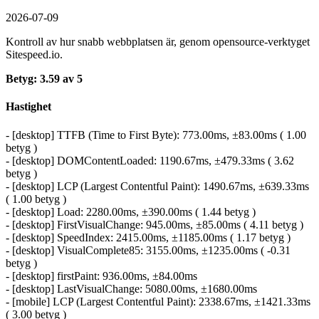
2026-07-09
Kontroll av hur snabb webbplatsen är, genom opensource-verktyget
Sitespeed.io.
Betyg: 3.59 av 5
Hastighet
- [desktop] TTFB (Time to First Byte): 773.00ms, ±83.00ms ( 1.00
betyg )
- [desktop] DOMContentLoaded: 1190.67ms, ±479.33ms ( 3.62
betyg )
- [desktop] LCP (Largest Contentful Paint): 1490.67ms, ±639.33ms
( 1.00 betyg )
- [desktop] Load: 2280.00ms, ±390.00ms ( 1.44 betyg )
- [desktop] FirstVisualChange: 945.00ms, ±85.00ms ( 4.11 betyg )
- [desktop] SpeedIndex: 2415.00ms, ±1185.00ms ( 1.17 betyg )
- [desktop] VisualComplete85: 3155.00ms, ±1235.00ms ( -0.31
betyg )
- [desktop] firstPaint: 936.00ms, ±84.00ms
- [desktop] LastVisualChange: 5080.00ms, ±1680.00ms
- [mobile] LCP (Largest Contentful Paint): 2338.67ms, ±1421.33ms
( 3.00 betyg )