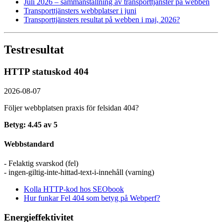
Juli 2026 – sammanställning av transport­tjänster på webben
Transport­tjänsters webbplatser i juni
Transport­tjänsters resultat på webben i maj, 2026?
Testresultat
HTTP statuskod 404
2026-08-07
Följer webbplatsen praxis för felsidan 404?
Betyg: 4.45 av 5
Webbstandard
- Felaktig svarskod (fel)
- ingen-giltig-inte-hittad-text-i-innehåll (varning)
Kolla HTTP-kod hos SEObook
Hur funkar Fel 404 som betyg på Webperf?
Energieffektivitet