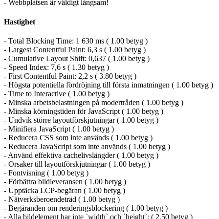
- Webbplatsen är väldigt långsam!
Hastighet
- Total Blocking Time: 1 630 ms ( 1.00 betyg )
- Largest Contentful Paint: 6,3 s ( 1.00 betyg )
- Cumulative Layout Shift: 0,637 ( 1.00 betyg )
- Speed Index: 7,6 s ( 1.30 betyg )
- First Contentful Paint: 2,2 s ( 3.80 betyg )
- Högsta potentiella fördröjning till första inmatningen ( 1.00 betyg )
- Time to Interactive ( 1.00 betyg )
- Minska arbetsbelastningen på modertråden ( 1.00 betyg )
- Minska körningstiden för JavaScript ( 1.00 betyg )
- Undvik större layoutförskjutningar ( 1.00 betyg )
- Minifiera JavaScript ( 1.00 betyg )
- Reducera CSS som inte används ( 1.00 betyg )
- Reducera JavaScript som inte används ( 1.00 betyg )
- Använd effektiva cachelivslängder ( 1.00 betyg )
- Orsaker till layoutförskjutningar ( 1.00 betyg )
- Fontvisning ( 1.00 betyg )
- Förbättra bildleveransen ( 1.00 betyg )
- Upptäcka LCP-begäran ( 1.00 betyg )
- Nätverksberoendeträd ( 1.00 betyg )
- Begäranden om renderingsblockering ( 1.00 betyg )
- Alla bildelement har inte `width` och `height`: ( 2.50 betyg )