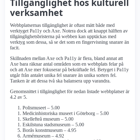
Tillgänglighet hos kulturell
verksamhet
Webbplatsernas tillgänglighet är oftast mätt både med
verktyget Pa11y och Axe. Notera dock att knappt hälften av
tillgänglighetsbristerna på webben kan upptäckas med
verktyg som dessa, så se det som en fingervisning snarare än
facit.
Skillnaden mellan Axe och Pa11y är flera, bland annat att
Axe bara räknar antal områden som en webbplats felar på
och att Axe mer fokuserar på bekräftade fel. Betyget i Pa11y
utgår från antalet unika fel snarare än unika sorters fel.
Tanken är att dessa två ska balansera upp varandra.
Genomsnittet i tillgänglighet för nedan listade webbplatser är
4.2 av 5.
Polismuseet – 5.00
Medicinhistoriska museet i Göteborg – 5.00
Skellefteå museum – 5.00
Eskilstuna stadsmuseum – 5.00
Borås konstmuseum – 4.95
Armé­museum – 4.92