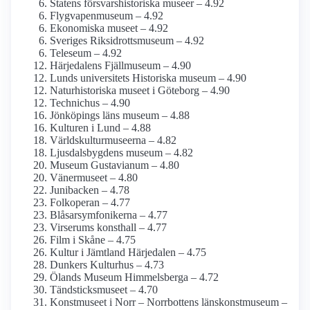
Statens försvars­historiska museer – 4.92
Flygvapen­museum – 4.92
Ekonomiska museet – 4.92
Sveriges Riksidrottsmuseum – 4.92
Teleseum – 4.92
Härjedalens Fjällmuseum – 4.90
Lunds universitets Historiska museum – 4.90
Naturhistoriska museet i Göteborg – 4.90
Technichus – 4.90
Jönköpings läns museum – 4.88
Kulturen i Lund – 4.88
Världskultur­museerna – 4.82
Ljusdals­bygdens museum – 4.82
Museum Gustavianum – 4.80
Vänermuseet – 4.80
Junibacken – 4.78
Folkoperan – 4.77
Blåsar­symfonikerna – 4.77
Virserums konsthall – 4.77
Film i Skåne – 4.75
Kultur i Jämtland Härjedalen – 4.75
Dunkers Kulturhus – 4.73
Ölands Museum Himmelsberga – 4.72
Tändsticks­museet – 4.70
Konstmuseet i Norr – Norrbottens länskonst­museum –