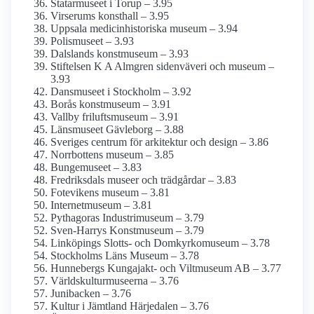
Statarmuseet i Torup – 3.95
Virserums konsthall – 3.95
Uppsala medicinhistoriska museum – 3.94
Polismuseet – 3.93
Dalslands konstmuseum – 3.93
Stiftelsen K A Almgren sidenväveri och museum –
3.93
Dansmuseet i Stockholm – 3.92
Borås konstmuseum – 3.91
Vallby friluftsmuseum – 3.91
Länsmuseet Gävleborg – 3.88
Sveriges centrum för arkitektur och design – 3.86
Norrbottens museum – 3.85
Bungemuseet – 3.83
Fredriksdals museer och trädgårdar – 3.83
Fotevikens museum – 3.81
Internet­museum – 3.81
Pythagoras Industrimuseum – 3.79
Sven-Harrys Konstmuseum – 3.79
Linköpings Slotts- och Domkyrko­museum – 3.78
Stockholms Läns Museum – 3.78
Hunnebergs Kungajakt- och Viltmuseum AB – 3.77
Världskultur­museerna – 3.76
Junibacken – 3.76
Kultur i Jämtland Härjedalen – 3.76