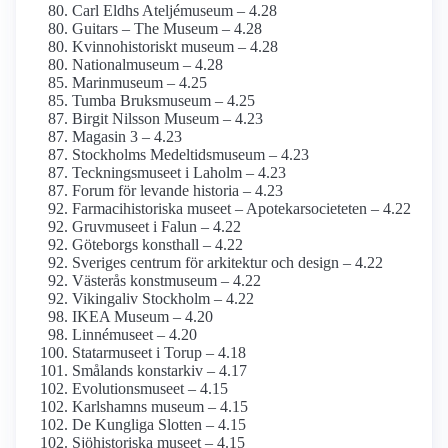
Carl Eldhs Ateljémuseum – 4.28
Guitars – The Museum – 4.28
Kvinnohistoriskt museum – 4.28
National­museum – 4.28
Marinmuseum – 4.25
Tumba Bruksmuseum – 4.25
Birgit Nilsson Museum – 4.23
Magasin 3 – 4.23
Stockholms Medeltids­museum – 4.23
Teckningsmuseet i Laholm – 4.23
Forum för levande historia – 4.23
Farmaci­historiska museet – Apotekar­societeten – 4.22
Gruvmuseet i Falun – 4.22
Göteborgs konsthall – 4.22
Sveriges centrum för arkitektur och design – 4.22
Västerås konstmuseum – 4.22
Vikingaliv Stockholm – 4.22
IKEA Museum – 4.20
Linnémuseet – 4.20
Statarmuseet i Torup – 4.18
Smålands konstarkiv – 4.17
Evolutions­museet – 4.15
Karlshamns museum – 4.15
De Kungliga Slotten – 4.15
Sjöhistoriska museet – 4.15