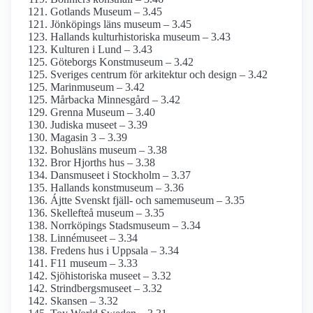
Gotlands Museum – 3.45
Jönköpings läns museum – 3.45
Hallands kultur­historiska museum – 3.43
Kulturen i Lund – 3.43
Göteborgs Konstmuseum – 3.42
Sveriges centrum för arkitektur och design – 3.42
Marinmuseum – 3.42
Mårbacka Minnesgård – 3.42
Grenna Museum – 3.40
Judiska museet – 3.39
Magasin 3 – 3.39
Bohusläns museum – 3.38
Bror Hjorths hus – 3.38
Dansmuseet i Stockholm – 3.37
Hallands konstmuseum – 3.36
Ájtte Svenskt fjäll- och same­museum – 3.35
Skellefteå museum – 3.35
Norrköpings Stadsmuseum – 3.34
Linnémuseet – 3.34
Fredens hus i Uppsala – 3.34
F11 museum – 3.33
Sjöhistoriska museet – 3.32
Strindbergs­museet – 3.32
Skansen – 3.32