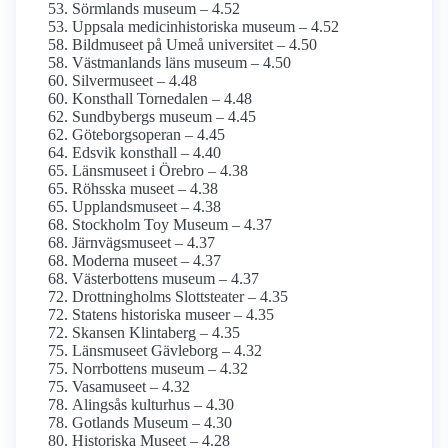
Sörmlands museum – 4.52
Uppsala medicinhistoriska museum – 4.52
Bildmuseet på Umeå universitet – 4.50
Västmanlands läns museum – 4.50
Silvermuseet – 4.48
Konsthall Tornedalen – 4.48
Sundbybergs museum – 4.45
Göteborgs­operan – 4.45
Edsvik konsthall – 4.40
Länsmuseet i Örebro – 4.38
Röhsska museet – 4.38
Upplands­museet – 4.38
Stockholm Toy Museum – 4.37
Järnvägs­museet – 4.37
Moderna museet – 4.37
Västerbottens museum – 4.37
Drottning­holms Slottsteater – 4.35
Statens historiska museer – 4.35
Skansen Klintaberg – 4.35
Länsmuseet Gävleborg – 4.32
Norrbottens museum – 4.32
Vasamuseet – 4.32
Alingsås kulturhus – 4.30
Gotlands Museum – 4.30
Historiska Museet – 4.28