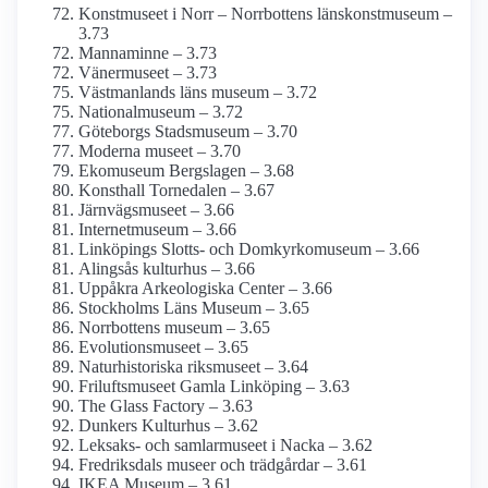
Konstmuseet i Norr – Norrbottens länskonst­museum –
3.73
Mannaminne – 3.73
Vänermuseet – 3.73
Västmanlands läns museum – 3.72
National­museum – 3.72
Göteborgs Stadsmuseum – 3.70
Moderna museet – 3.70
Ekomuseum Bergslagen – 3.68
Konsthall Tornedalen – 3.67
Järnvägs­museet – 3.66
Internet­museum – 3.66
Linköpings Slotts- och Domkyrko­museum – 3.66
Alingsås kulturhus – 3.66
Uppåkra Arkeologiska Center – 3.66
Stockholms Läns Museum – 3.65
Norrbottens museum – 3.65
Evolutions­museet – 3.65
Naturhistoriska riksmuseet – 3.64
Frilufts­museet Gamla Linköping – 3.63
The Glass Factory – 3.63
Dunkers Kulturhus – 3.62
Leksaks- och samlar­museet i Nacka – 3.62
Fredriksdals museer och trädgårdar – 3.61
IKEA Museum – 3.61