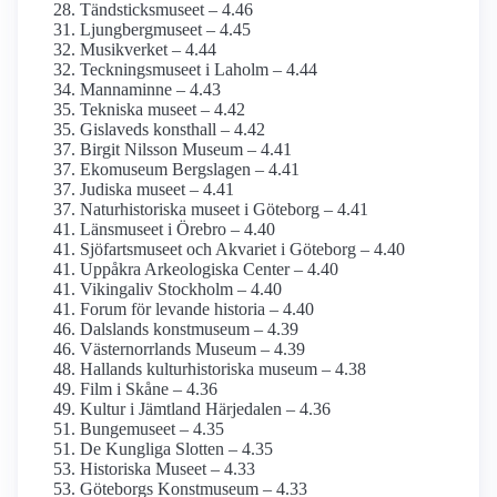
Tändsticks­museet – 4.46
Ljungberg­museet – 4.45
Musikverket – 4.44
Teckningsmuseet i Laholm – 4.44
Mannaminne – 4.43
Tekniska museet – 4.42
Gislaveds konsthall – 4.42
Birgit Nilsson Museum – 4.41
Ekomuseum Bergslagen – 4.41
Judiska museet – 4.41
Naturhistoriska museet i Göteborg – 4.41
Länsmuseet i Örebro – 4.40
Sjöfartsmuseet och Akvariet i Göteborg – 4.40
Uppåkra Arkeologiska Center – 4.40
Vikingaliv Stockholm – 4.40
Forum för levande historia – 4.40
Dalslands konstmuseum – 4.39
Västernorrlands Museum – 4.39
Hallands kultur­historiska museum – 4.38
Film i Skåne – 4.36
Kultur i Jämtland Härjedalen – 4.36
Bungemuseet – 4.35
De Kungliga Slotten – 4.35
Historiska Museet – 4.33
Göteborgs Konstmuseum – 4.33