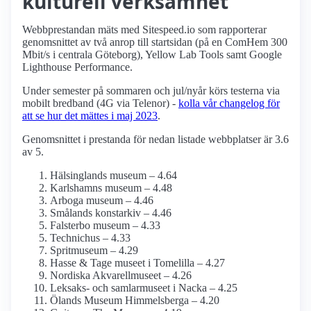
kulturell verksamhet
Webbprestandan mäts med Sitespeed.io som rapporterar
genomsnittet av två anrop till startsidan (på en ComHem 300
Mbit/s i centrala Göteborg), Yellow Lab Tools samt Google
Lighthouse Performance.
Under semester på sommaren och jul/nyår körs testerna via
mobilt bredband (4G via Telenor) -
kolla vår changelog för
att se hur det mättes i maj 2023
.
Genomsnittet i prestanda för nedan listade webbplatser är 3.6
av 5.
Hälsinglands museum – 4.64
Karlshamns museum – 4.48
Arboga museum – 4.46
Smålands konstarkiv – 4.46
Falsterbo museum – 4.33
Technichus – 4.33
Spritmuseum – 4.29
Hasse & Tage museet i Tomelilla – 4.27
Nordiska Akvarellmuseet – 4.26
Leksaks- och samlar­museet i Nacka – 4.25
Ölands Museum Himmelsberga – 4.20