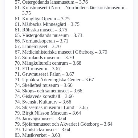
Östergötlands länsmuseum – 3.76
Konstmuseet i Norr – Norrbottens länskonst­museum –
3.75
Kungliga Operan – 3.75
Mårbacka Minnesgård – 3.75
Röhsska museet – 3.75
Västergötlands museum – 3.73
Norrlandsoperan – 3.71
Linnémuseet – 3.70
Medicinhistoriska museet i Göteborg – 3.70
Sörmlands museum – 3.70
Mångkulturellt centrum – 3.68
F11 museum – 3.67
Gruvmuseet i Falun – 3.67
Uppåkra Arkeologiska Center – 3.67
Skellefteå museum – 3.66
Skogs- och samemuseet – 3.66
Gislaveds konsthall – 3.66
Svenskt Kulturarv – 3.66
Skissernas museum i Lund – 3.65
Birgit Nilsson Museum – 3.64
Järnvägs­museet – 3.64
Sjöfartsmuseet och Akvariet i Göteborg – 3.64
Tändsticks­museet – 3.64
Musikverket – 3.63