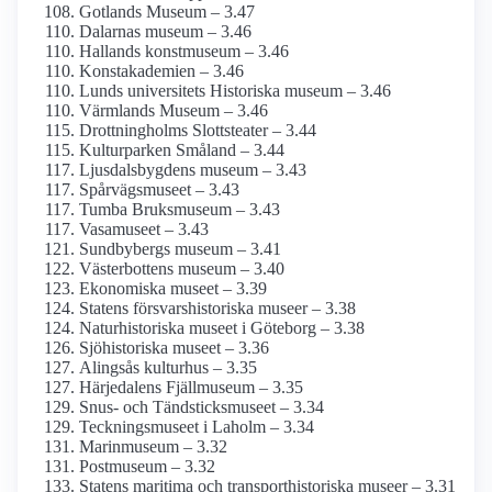
Gotlands Museum – 3.47
Dalarnas museum – 3.46
Hallands konstmuseum – 3.46
Konst­akademien – 3.46
Lunds universitets Historiska museum – 3.46
Värmlands Museum – 3.46
Drottning­holms Slottsteater – 3.44
Kulturparken Småland – 3.44
Ljusdals­bygdens museum – 3.43
Spårvägsmuseet – 3.43
Tumba Bruksmuseum – 3.43
Vasamuseet – 3.43
Sundbybergs museum – 3.41
Västerbottens museum – 3.40
Ekonomiska museet – 3.39
Statens försvars­historiska museer – 3.38
Naturhistoriska museet i Göteborg – 3.38
Sjöhistoriska museet – 3.36
Alingsås kulturhus – 3.35
Härjedalens Fjällmuseum – 3.35
Snus- och Tändsticks­museet – 3.34
Teckningsmuseet i Laholm – 3.34
Marinmuseum – 3.32
Postmuseum – 3.32
Statens maritima och transporthistoriska museer – 3.31