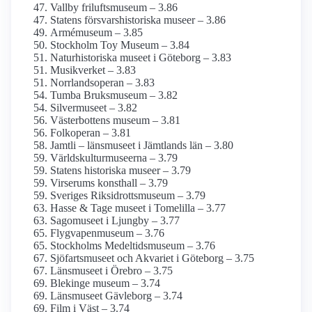
Vallby friluftsmuseum – 3.86
Statens försvars­historiska museer – 3.86
Armé­museum – 3.85
Stockholm Toy Museum – 3.84
Naturhistoriska museet i Göteborg – 3.83
Musikverket – 3.83
Norrlandsoperan – 3.83
Tumba Bruksmuseum – 3.82
Silvermuseet – 3.82
Västerbottens museum – 3.81
Folkoperan – 3.81
Jamtli – länsmuseet i Jämtlands län – 3.80
Världskultur­museerna – 3.79
Statens historiska museer – 3.79
Virserums konsthall – 3.79
Sveriges Riksidrottsmuseum – 3.79
Hasse & Tage museet i Tomelilla – 3.77
Sagomuseet i Ljungby – 3.77
Flygvapen­museum – 3.76
Stockholms Medeltids­museum – 3.76
Sjöfartsmuseet och Akvariet i Göteborg – 3.75
Länsmuseet i Örebro – 3.75
Blekinge museum – 3.74
Länsmuseet Gävleborg – 3.74
Film i Väst – 3.74