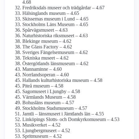
4.68
Fredriksdals museer och trädgårdar – 4.67
Hälsinglands museum – 4.65
Skissernas museum i Lund – 4.65
Stockholms Läns Museum – 4.65
Spårvägsmuseet – 4.63
Naturhistoriska riksmuseet – 4.63
Blekinge museum – 4.62
The Glass Factory – 4.62
Sveriges Fängelsemuseum – 4.62
Tekniska museet – 4.62
Östergötlands länsmuseum – 4.62
Mannaminne – 4.60
Norrlandsoperan – 4.60
Hallands kultur­historiska museum – 4.58
Piteå museum – 4.58
Sagomuseet i Ljungby – 4.58
Värmlands Museum – 4.58
Bohusläns museum – 4.57
Stockholms Stadsmuseum – 4.57
Jamtli – länsmuseet i Jämtlands län – 4.55
Linköpings Slotts- och Domkyrko­museum – 4.53
Musikverket – 4.52
Ljungberg­museet – 4.52
Spritmuseum – 4.52