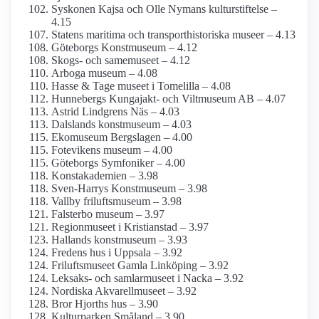
Syskonen Kajsa och Olle Nymans kulturstiftelse –
4.15
Statens maritima och transporthistoriska museer – 4.13
Göteborgs Konstmuseum – 4.12
Skogs- och samemuseet – 4.12
Arboga museum – 4.08
Hasse & Tage museet i Tomelilla – 4.08
Hunnebergs Kungajakt- och Viltmuseum AB – 4.07
Astrid Lindgrens Näs – 4.03
Dalslands konstmuseum – 4.03
Ekomuseum Bergslagen – 4.00
Fotevikens museum – 4.00
Göteborgs Symfoniker – 4.00
Konst­akademien – 3.98
Sven-Harrys Konstmuseum – 3.98
Vallby friluftsmuseum – 3.98
Falsterbo museum – 3.97
Regionmuseet i Kristianstad – 3.97
Hallands konstmuseum – 3.93
Fredens hus i Uppsala – 3.92
Frilufts­museet Gamla Linköping – 3.92
Leksaks- och samlar­museet i Nacka – 3.92
Nordiska Akvarellmuseet – 3.92
Bror Hjorths hus – 3.90
Kulturparken Småland – 3.90