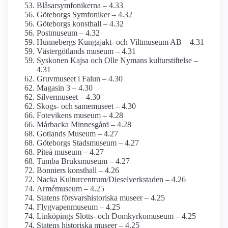
Blåsar­symfonikerna – 4.33
Göteborgs Symfoniker – 4.32
Göteborgs konsthall – 4.32
Postmuseum – 4.32
Hunnebergs Kungajakt- och Viltmuseum AB – 4.31
Västergötlands museum – 4.31
Syskonen Kajsa och Olle Nymans kulturstiftelse –
4.31
Gruvmuseet i Falun – 4.30
Magasin 3 – 4.30
Silvermuseet – 4.30
Skogs- och samemuseet – 4.30
Fotevikens museum – 4.28
Mårbacka Minnesgård – 4.28
Gotlands Museum – 4.27
Göteborgs Stadsmuseum – 4.27
Piteå museum – 4.27
Tumba Bruksmuseum – 4.27
Bonniers konsthall – 4.26
Nacka Kulturcentrum/­Dieselverkstaden – 4.26
Armé­museum – 4.25
Statens försvars­historiska museer – 4.25
Flygvapen­museum – 4.25
Linköpings Slotts- och Domkyrko­museum – 4.25
Statens historiska museer – 4.25