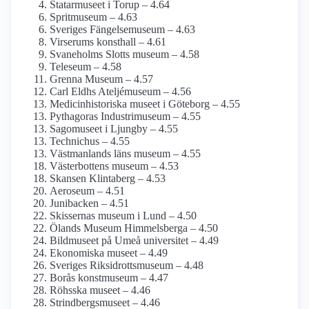
Statarmuseet i Torup – 4.64
Spritmuseum – 4.63
Sveriges Fängelsemuseum – 4.63
Virserums konsthall – 4.61
Svaneholms Slotts museum – 4.58
Teleseum – 4.58
Grenna Museum – 4.57
Carl Eldhs Ateljémuseum – 4.56
Medicinhistoriska museet i Göteborg – 4.55
Pythagoras Industrimuseum – 4.55
Sagomuseet i Ljungby – 4.55
Technichus – 4.55
Västmanlands läns museum – 4.55
Västerbottens museum – 4.53
Skansen Klintaberg – 4.53
Aeroseum – 4.51
Junibacken – 4.51
Skissernas museum i Lund – 4.50
Ölands Museum Himmelsberga – 4.50
Bildmuseet på Umeå universitet – 4.49
Ekonomiska museet – 4.49
Sveriges Riksidrottsmuseum – 4.48
Borås konstmuseum – 4.47
Röhsska museet – 4.46
Strindbergs­museet – 4.46