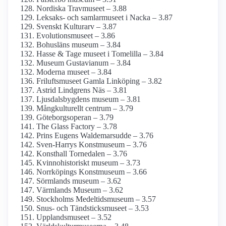
Nordiska Travmuseet – 3.88
Leksaks- och samlar­museet i Nacka – 3.87
Svenskt Kulturarv – 3.87
Evolutions­museet – 3.86
Bohusläns museum – 3.84
Hasse & Tage museet i Tomelilla – 3.84
Museum Gustavianum – 3.84
Moderna museet – 3.84
Frilufts­museet Gamla Linköping – 3.82
Astrid Lindgrens Näs – 3.81
Ljusdals­bygdens museum – 3.81
Mångkulturellt centrum – 3.79
Göteborgs­operan – 3.79
The Glass Factory – 3.78
Prins Eugens Waldemarsudde – 3.76
Sven-Harrys Konstmuseum – 3.76
Konsthall Tornedalen – 3.76
Kvinnohistoriskt museum – 3.73
Norrköpings Konstmuseum – 3.66
Sörmlands museum – 3.62
Värmlands Museum – 3.62
Stockholms Medeltids­museum – 3.57
Snus- och Tändsticks­museet – 3.53
Upplands­museet – 3.52