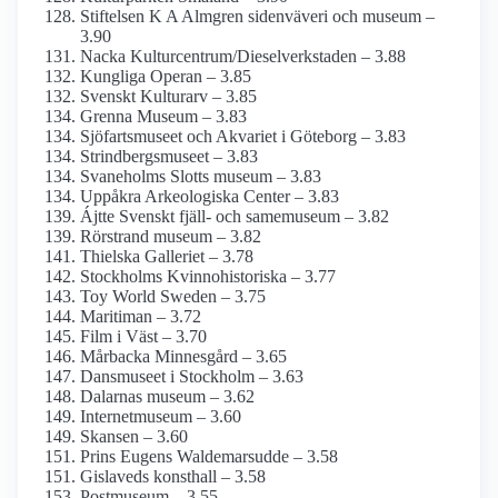
Stiftelsen K A Almgren sidenväveri och museum –
3.90
Nacka Kulturcentrum/­Dieselverkstaden – 3.88
Kungliga Operan – 3.85
Svenskt Kulturarv – 3.85
Grenna Museum – 3.83
Sjöfartsmuseet och Akvariet i Göteborg – 3.83
Strindbergs­museet – 3.83
Svaneholms Slotts museum – 3.83
Uppåkra Arkeologiska Center – 3.83
Ájtte Svenskt fjäll- och same­museum – 3.82
Rörstrand museum – 3.82
Thielska Galleriet – 3.78
Stockholms Kvinnohistoriska – 3.77
Toy World Sweden – 3.75
Maritiman – 3.72
Film i Väst – 3.70
Mårbacka Minnesgård – 3.65
Dansmuseet i Stockholm – 3.63
Dalarnas museum – 3.62
Internet­museum – 3.60
Skansen – 3.60
Prins Eugens Waldemarsudde – 3.58
Gislaveds konsthall – 3.58
Postmuseum – 3.55