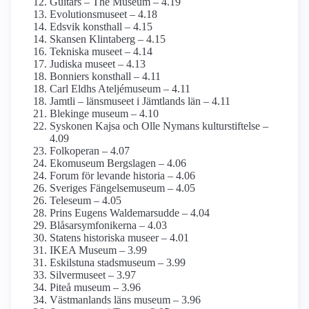
Guitars – The Museum – 4.19
Evolutions­museet – 4.18
Edsvik konsthall – 4.15
Skansen Klintaberg – 4.15
Tekniska museet – 4.14
Judiska museet – 4.13
Bonniers konsthall – 4.11
Carl Eldhs Ateljémuseum – 4.11
Jamtli – länsmuseet i Jämtlands län – 4.11
Blekinge museum – 4.10
Syskonen Kajsa och Olle Nymans kulturstiftelse –
4.09
Folkoperan – 4.07
Ekomuseum Bergslagen – 4.06
Forum för levande historia – 4.06
Sveriges Fängelsemuseum – 4.05
Teleseum – 4.05
Prins Eugens Waldemarsudde – 4.04
Blåsar­symfonikerna – 4.03
Statens historiska museer – 4.01
IKEA Museum – 3.99
Eskilstuna stadsmuseum – 3.99
Silvermuseet – 3.97
Piteå museum – 3.96
Västmanlands läns museum – 3.96