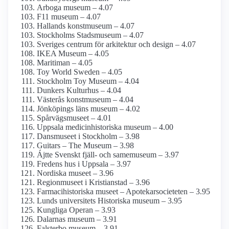
Arboga museum – 4.07
F11 museum – 4.07
Hallands konstmuseum – 4.07
Stockholms Stadsmuseum – 4.07
Sveriges centrum för arkitektur och design – 4.07
IKEA Museum – 4.05
Maritiman – 4.05
Toy World Sweden – 4.05
Stockholm Toy Museum – 4.04
Dunkers Kulturhus – 4.04
Västerås konstmuseum – 4.04
Jönköpings läns museum – 4.02
Spårvägsmuseet – 4.01
Uppsala medicinhistoriska museum – 4.00
Dansmuseet i Stockholm – 3.98
Guitars – The Museum – 3.98
Ájtte Svenskt fjäll- och same­museum – 3.97
Fredens hus i Uppsala – 3.97
Nordiska museet – 3.96
Regionmuseet i Kristianstad – 3.96
Farmaci­historiska museet – Apotekar­societeten – 3.95
Lunds universitets Historiska museum – 3.95
Kungliga Operan – 3.93
Dalarnas museum – 3.91
Falsterbo museum – 3.91