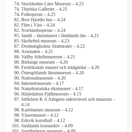
Stockholms Läns Museum – 4.25
Thielska Galleriet – 4.25
Folkoperan – 4.25
Bror Hjorths hus – 4.24
Film i Väst – 4.24
Norrlandsoperan – 4.24
Jamtli – länsmuseet i Jämtlands län – 4.23
Skellefteå museum – 4.23
Drottning­holms Slottsteater – 4.22
Arsenalen – 4.21
Vallby friluftsmuseum – 4.21
Blekinge museum – 4.20
Fredriksdals museer och trädgårdar – 4.20
Östergötlands länsmuseum – 4.20
National­museum – 4.20
Internet­museum – 4.17
Naturhistoriska riksmuseet – 4.17
Härjedalens Fjällmuseum – 4.15
Stiftelsen K A Almgren sidenväveri och museum –
4.14
Karlshamns museum – 4.12
Vänermuseet – 4.12
Edsvik konsthall – 4.12
Smålands konstarkiv – 4.09
Sundbybergs museum – 4.09