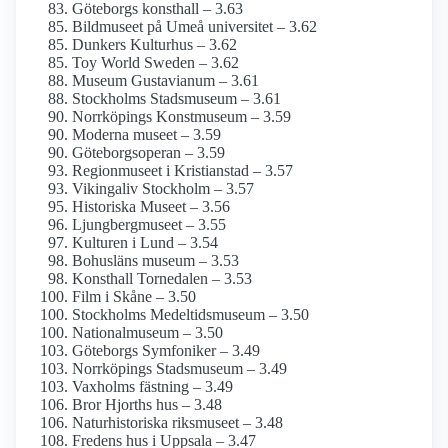
Göteborgs konsthall – 3.63
Bildmuseet på Umeå universitet – 3.62
Dunkers Kulturhus – 3.62
Toy World Sweden – 3.62
Museum Gustavianum – 3.61
Stockholms Stadsmuseum – 3.61
Norrköpings Konstmuseum – 3.59
Moderna museet – 3.59
Göteborgs­operan – 3.59
Regionmuseet i Kristianstad – 3.57
Vikingaliv Stockholm – 3.57
Historiska Museet – 3.56
Ljungberg­museet – 3.55
Kulturen i Lund – 3.54
Bohusläns museum – 3.53
Konsthall Tornedalen – 3.53
Film i Skåne – 3.50
Stockholms Medeltids­museum – 3.50
National­museum – 3.50
Göteborgs Symfoniker – 3.49
Norrköpings Stadsmuseum – 3.49
Vaxholms fästning – 3.49
Bror Hjorths hus – 3.48
Naturhistoriska riksmuseet – 3.48
Fredens hus i Uppsala – 3.47