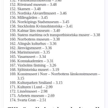
Världskultur­museerna – 3.48
Rörstrand museum – 3.48
Skansen – 3.48
Nordiska Akvarellmuseet – 3.46
Millesgården – 3.45
Norrköpings Stadsmuseum – 3.45
Stockholms Kvinnohistoriska – 3.41
Kalmar läns museum – 3.40
Statens maritima och transporthistoriska museer – 3.38
Norrbottens museum – 3.38
Alingsås kulturhus – 3.36
Järnvägs­museet – 3.36
Marinmuseum – 3.35
Vasamuseet – 3.34
Konst­akademien – 3.31
Vaxholms fästning – 3.26
Sjöhistoriska museet – 3.19
Konstmuseet i Norr – Norrbottens länskonst­museum –
3.15
Kulturparken Småland – 3.15
Kulturen i Lund – 2.99
Linnémuseet – 2.98
Arbetets museum – 2.69
Svarta Gran – 2.51