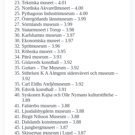
Tekniska museet – 4.01
Nordiska Akvarellmuseet – 4.00
Pythagoras Industrimuseum – 4.00
Östergötlands länsmuseum – 3.99
Sörmlands museum – 3.99
Statarmuseet i Torup – 3.98
Karlshamns museum – 3.97
Ekonomiska museet – 3.97
Spritmuseum – 3.96
Röhsska museet – 3.95
Piteå museum – 3.93
Gislaveds konsthall – 3.92
Guitars – The Museum – 3.92
Stiftelsen K A Almgren sidenväveri och museum –
3.92
Carl Eldhs Ateljémuseum – 3.92
Edsvik konsthall – 3.91
Syskonen Kajsa och Olle Nymans kulturstiftelse –
3.89
Falsterbo museum – 3.88
Ljusdals­bygdens museum – 3.88
Birgit Nilsson Museum – 3.88
Dalslands konstmuseum – 3.88
Ljungberg­museet – 3.87
Skissernas museum i Lund – 3.87