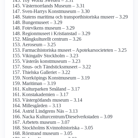
Toy World Sweden – 3.31
Västernorrlands Museum – 3.31
Sven-Harrys Konstmuseum – 3.30
Statens maritima och transporthistoriska museer – 3.29
Bungemuseet – 3.29
Fotevikens museum – 3.29
Regionmuseet i Kristianstad – 3.29
Mångkulturellt centrum – 3.26
Aeroseum – 3.25
Farmaci­historiska museet – Apotekar­societeten – 3.25
Vikingaliv Stockholm – 3.23
Västerås konstmuseum – 3.23
Snus- och Tändsticks­museet – 3.22
Thielska Galleriet – 3.22
Norrköpings Konstmuseum – 3.19
Maritiman – 3.19
Kulturparken Småland – 3.17
Konst­akademien – 3.17
Västergötlands museum – 3.14
Millesgården – 3.13
Astrid Lindgrens Näs – 3.13
Nacka Kulturcentrum/­Dieselverkstaden – 3.09
Arbetets museum – 3.07
Stockholms Kvinnohistoriska – 3.05
Rörstrand museum – 3.05