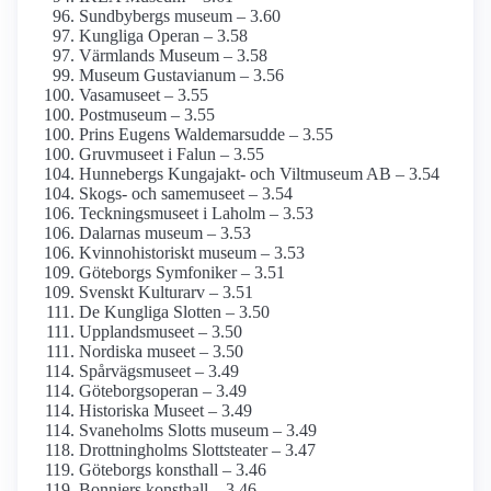
Sundbybergs museum – 3.60
Kungliga Operan – 3.58
Värmlands Museum – 3.58
Museum Gustavianum – 3.56
Vasamuseet – 3.55
Postmuseum – 3.55
Prins Eugens Waldemarsudde – 3.55
Gruvmuseet i Falun – 3.55
Hunnebergs Kungajakt- och Viltmuseum AB – 3.54
Skogs- och samemuseet – 3.54
Teckningsmuseet i Laholm – 3.53
Dalarnas museum – 3.53
Kvinnohistoriskt museum – 3.53
Göteborgs Symfoniker – 3.51
Svenskt Kulturarv – 3.51
De Kungliga Slotten – 3.50
Upplands­museet – 3.50
Nordiska museet – 3.50
Spårvägsmuseet – 3.49
Göteborgs­operan – 3.49
Historiska Museet – 3.49
Svaneholms Slotts museum – 3.49
Drottning­holms Slottsteater – 3.47
Göteborgs konsthall – 3.46
Bonniers konsthall – 3.46