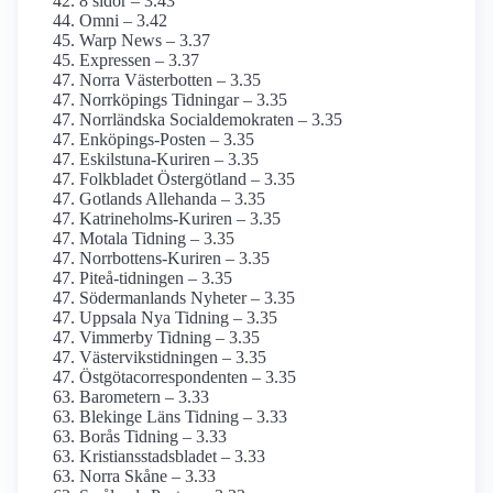
8 sidor – 3.43
Omni – 3.42
Warp News – 3.37
Expressen – 3.37
Norra Västerbotten – 3.35
Norrköpings Tidningar – 3.35
Norrländska Social­demokraten – 3.35
Enköpings-Posten – 3.35
Eskilstuna-Kuriren – 3.35
Folkbladet Östergötland – 3.35
Gotlands Allehanda – 3.35
Katrineholms-Kuriren – 3.35
Motala Tidning – 3.35
Norrbottens-Kuriren – 3.35
Piteå-tidningen – 3.35
Söderman­lands Nyheter – 3.35
Uppsala Nya Tidning – 3.35
Vimmerby Tidning – 3.35
Västervikstidningen – 3.35
Östgöta­correspondenten – 3.35
Barometern – 3.33
Blekinge Läns Tidning – 3.33
Borås Tidning – 3.33
Kristiansstadsbladet – 3.33
Norra Skåne – 3.33