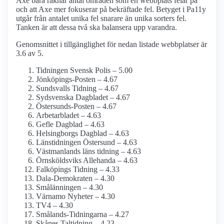
Axe bara räknar antal områden som en webbplats felar på
och att Axe mer fokuserar på bekräftade fel. Betyget i Pa11y
utgår från antalet unika fel snarare än unika sorters fel.
Tanken är att dessa två ska balansera upp varandra.
Genomsnittet i tillgänglighet för nedan listade webbplatser är
3.6 av 5.
Tidningen Svensk Polis – 5.00
Jönköpings-Posten – 4.67
Sundsvalls Tidning – 4.67
Sydsvenska Dagbladet – 4.67
Östersunds-Posten – 4.67
Arbetarbladet – 4.63
Gefle Dagblad – 4.63
Helsingborgs Dagblad – 4.63
Länstidningen Östersund – 4.63
Västmanlands läns tidning – 4.63
Örnsköldsviks Allehanda – 4.63
Falköpings Tidning – 4.33
Dala-Demokraten – 4.30
Smålänningen – 4.30
Värnamo Nyheter – 4.30
TV4 – 4.30
Smålands-Tidningarna – 4.27
Skånes Taltidning – 4.23