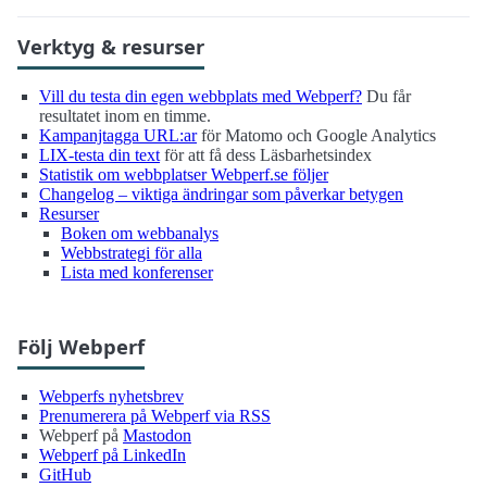
Verktyg & resurser
Vill du testa din egen webbplats med Webperf?
Du får
resultatet inom en timme.
Kampanjtagga URL:ar
för Matomo och Google Analytics
LIX-testa din text
för att få dess Läsbarhetsindex
Statistik om webbplatser Webperf.se följer
Changelog – viktiga ändringar som påverkar betygen
Resurser
Boken om webbanalys
Webbstrategi för alla
Lista med konferenser
Följ Webperf
Webperfs nyhetsbrev
Prenumerera på Webperf via RSS
Webperf på
Mastodon
Webperf på LinkedIn
GitHub