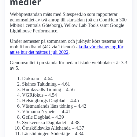
medier
Webbprestandan mäts med Sitespeed.io som rapporterar
genomsnittet av två anrop till startsidan (på en ComHem 300
Mbit/s i centrala Göteborg), Yellow Lab Tools samt Google
Lighthouse Performance.
Under semester på sommaren och jul/nyår körs testerna via
mobilt bredband (4G via Telenor) -
kolla vår changelog för
att se hur det mättes i juli 2022
.
Genomsnittet i prestanda för nedan listade webbplatser är 3.3
av 5.
Doku.nu – 4.64
Skånes Taltidning – 4.61
Hudiksvalls Tidning – 4.56
VGRfokus – 4.54
Helsingborgs Dagblad – 4.45
Västmanlands läns tidning – 4.42
Värnamo Nyheter – 4.41
Gefle Dagblad – 4.39
Sydsvenska Dagbladet – 4.38
Örnsköldsviks Allehanda – 4.37
Länstidningen Södertälje – 4.34