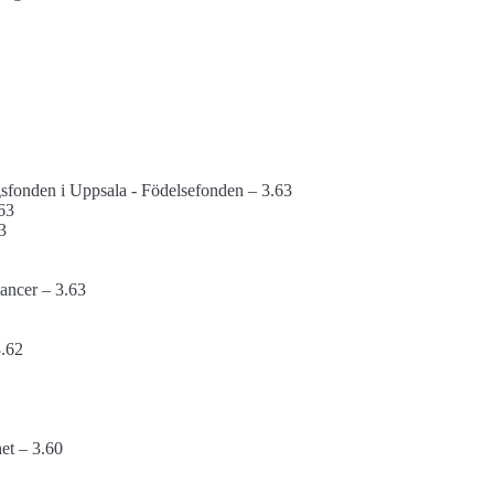
ngs­fonden i Uppsala - Födelsefonden – 3.63
.63
3
cancer – 3.63
3.62
het – 3.60