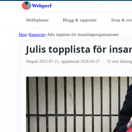
Webperf
Webbplatser
Blogg & rapporter
Testa & ve
Hem
Rapporter
Julis topplista för insamlings­organisationer
Julis topplista för ins
Skapad
2022-07-21
, uppdaterad
2026-03-27
55 min läsning