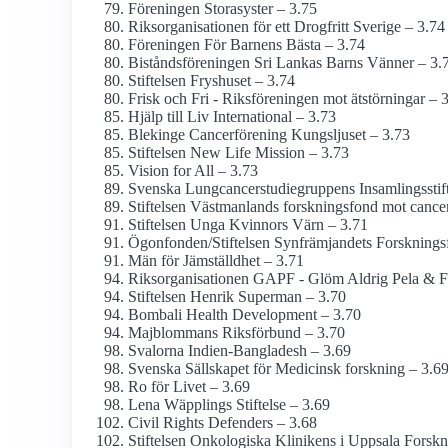
Föreningen Storasyster – 3.75
Riks­organisationen för ett Drogfritt Sverige – 3.74
Föreningen För Barnens Bästa – 3.74
Bistånds­föreningen Sri Lankas Barns Vänner – 3.
Stiftelsen Fryshuset – 3.74
Frisk och Fri - Riksföreningen mot ätstörningar – 
Hjälp till Liv International – 3.73
Blekinge Cancer­förening Kungsljuset – 3.73
Stiftelsen New Life Mission – 3.73
Vision for All – 3.73
Svenska Lungcancerstudie­gruppens Insamlings­stift
Stiftelsen Västmanlands forskningsfond mot cance
Stiftelsen Unga Kvinnors Värn – 3.71
Ögonfonden/­Stiftelsen Synfrämjandets Forsknings­
Män för Jämställdhet – 3.71
Riks­organisationen GAPF - Glöm Aldrig Pela & 
Stiftelsen Henrik Superman – 3.70
Bombali Health Development – 3.70
Majblommans Riksförbund – 3.70
Svalorna Indien-Bangladesh – 3.69
Svenska Sällskapet för Medicinsk forskning – 3.6
Ro för Livet – 3.69
Lena Wäpplings Stiftelse – 3.69
Civil Rights Defenders – 3.68
Stiftelsen Onkologiska Klinikens i Uppsala Forsk