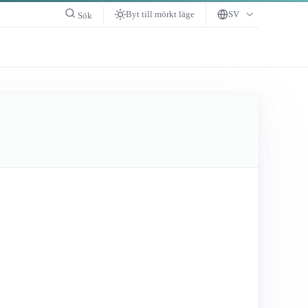
Byt till mörkt läge
SV
Sök