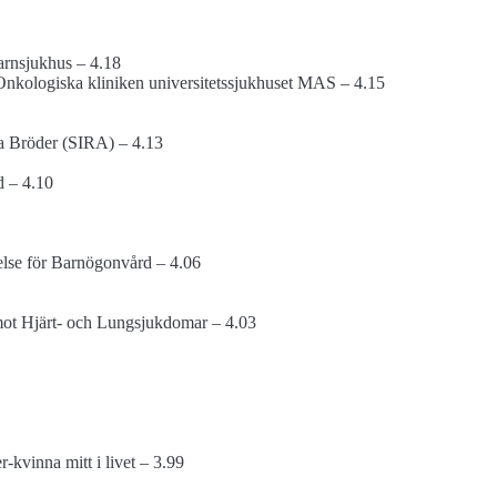
arn­sjukhus – 4.18
 Onkologiska kliniken universitets­sjukhuset MAS – 4.15
åra Bröder (SIRA) – 4.13
d – 4.10
else för Barnögon­vård – 4.06
ot Hjärt- och Lung­sjukdomar – 4.03
-kvinna mitt i livet – 3.99