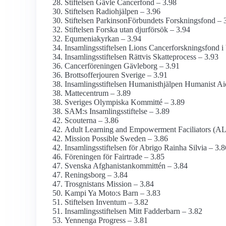
Stiftelsen Gävle Cancerfond – 3.98
Stiftelsen Radiohjälpen – 3.96
Stiftelsen Parkinson­Förbundets Forskningsfond – 
Stiftelsen Forska utan djurförsök – 3.94
Equmenia­kyrkan – 3.94
Insamlings­stiftelsen Lions Cancerforsknings­fond i
Insamlings­stiftelsen Rättvis Skatteprocess – 3.93
Cancer­föreningen Gävleborg – 3.91
Brottsoffer­jouren Sverige – 3.91
Insamlings­stiftelsen Humanist­hjälpen Humanist 
Mattecentrum – 3.89
Sveriges Olympiska Kommitté – 3.89
SAM:s Insamlings­stiftelse – 3.89
Scouterna – 3.86
Adult Learning and Empowerment Faciliators (AL
Mission Possible Sweden – 3.86
Insamlings­stiftelsen för Abrigo Rainha Silvia – 3.8
Föreningen för Fairtrade – 3.85
Svenska Afghanistan­kommittén – 3.84
Reningsborg – 3.84
Trosgnistans Mission – 3.84
Kampi Ya Moto:s Barn – 3.83
Stiftelsen Inventum – 3.82
Insamlings­stiftelsen Mitt Fadderbarn – 3.82
Yennenga Progress – 3.81