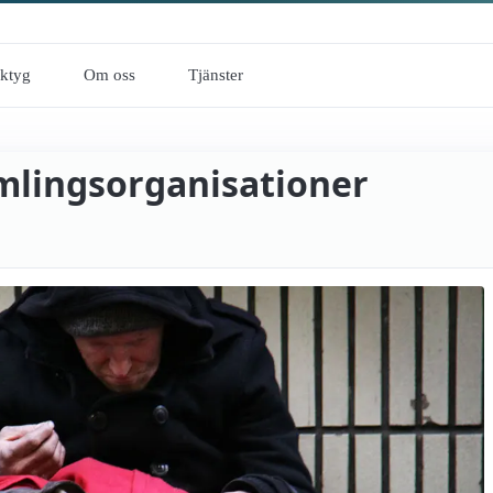
rktyg
Om oss
Tjänster
amlings­organisationer