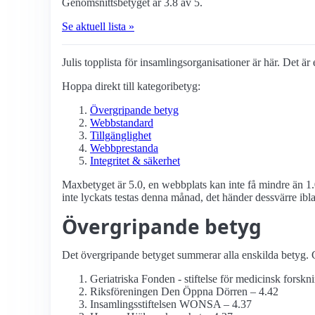
Genomsnittsbetyget är 3.8 av 5.
Se aktuell lista »
Julis topplista för insamlings­organisationer är här. Det är
Hoppa direkt till kategoribetyg:
Övergripande betyg
Webbstandard
Tillgänglighet
Webbprestanda
Integritet & säkerhet
Maxbetyget är 5.0, en webbplats kan inte få mindre än 1.
inte lyckats testas denna månad, det händer dessvärre ibl
Övergripande betyg
Det övergripande betyget summerar alla enskilda betyg. G
Geriatriska Fonden - stiftelse för medicinsk forskn
Riksföreningen Den Öppna Dörren – 4.42
Insamlings­stiftelsen WONSA – 4.37