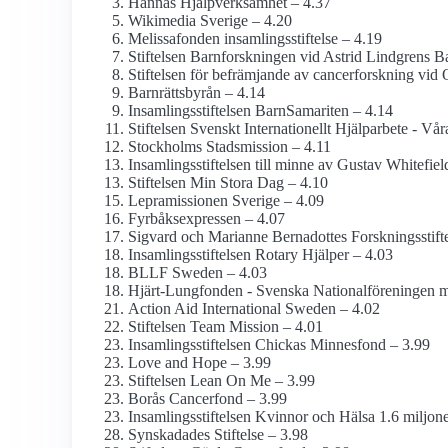
Hannas Hjälp­verksamhet – 4.37
Wikimedia Sverige – 4.20
Melissafonden insamlings­stiftelse – 4.19
Stiftelsen Barn­forskningen vid Astrid Lindgrens B
Stiftelsen för befrämjande av cancerforskning vid
Barnrättsbyrån – 4.14
Insamlings­stiftelsen BarnSamariten – 4.14
Stiftelsen Svenskt Internationellt Hjälparbete - V
Stockholms Stadsmission – 4.11
Insamlings­stiftelsen till minne av Gustav Whitefiel
Stiftelsen Min Stora Dag – 4.10
Lepramissionen Sverige – 4.09
Fyrbåks­expressen – 4.07
Sigvard och Marianne Bernadottes Forskningss­tift
Insamlings­stiftelsen Rotary Hjälper – 4.03
BLLF Sweden – 4.03
Hjärt-Lungfonden - Svenska National­föreningen m
Action Aid International Sweden – 4.02
Stiftelsen Team Mission – 4.01
Insamlings­stiftelsen Chickas Minnesfond – 3.99
Love and Hope – 3.99
Stiftelsen Lean On Me – 3.99
Borås Cancerfond – 3.99
Insamlings­stiftelsen Kvinnor och Hälsa 1.6 miljoner
Synskadades Stiftelse – 3.98