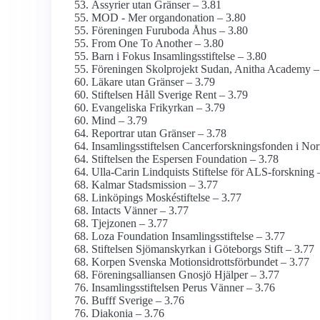
Assyrier utan Gränser – 3.81
MOD - Mer organ­donation – 3.80
Föreningen Furuboda Åhus – 3.80
From One To Another – 3.80
Barn i Fokus Insamlings­stiftelse – 3.80
Föreningen Skolprojekt Sudan, Anitha Academy –
Läkare utan Gränser – 3.79
Stiftelsen Håll Sverige Rent – 3.79
Evangeliska Frikyrkan – 3.79
Mind – 3.79
Reportrar utan Gränser – 3.78
Insamlings­stiftelsen Cancerforsknings­fonden i Nor
Stiftelsen the Espersen Foundation – 3.78
Ulla-Carin Lindquists Stiftelse för ALS-forskning 
Kalmar Stads­mission – 3.77
Linköpings Moskéstiftelse – 3.77
Intacts Vänner – 3.77
Tjejzonen – 3.77
Loza Foundation Insamlings­stiftelse – 3.77
Stiftelsen Sjömanskyrkan i Göteborgs Stift – 3.77
Korpen Svenska Motionsidrottsförbundet – 3.77
Förenings­alliansen Gnosjö Hjälper – 3.77
Insamlings­stiftelsen Perus Vänner – 3.76
Bufff Sverige – 3.76
Diakonia – 3.76