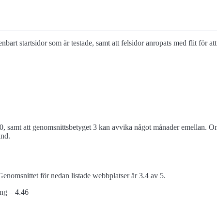
 enbart startsidor som är testade, samt att felsidor anropats med flit för 
0, samt att genomsnittsbetyget 3 kan avvika något månader emellan. Om 
and.
enomsnittet för nedan listade webbplatser är 3.4 av 5.
ing – 4.46