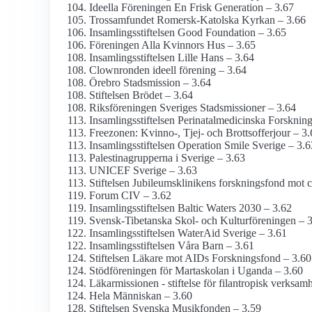
Ideella Föreningen En Frisk Generation – 3.67
Trossamfundet Romersk-Katolska Kyrkan – 3.66
Insamlings­stiftelsen Good Foundation – 3.65
Föreningen Alla Kvinnors Hus – 3.65
Insamlings­stiftelsen Lille Hans – 3.64
Clownronden ideell förening – 3.64
Örebro Stadsmission – 3.64
Stiftelsen Brödet – 3.64
Riksföreningen Sveriges Stadsmissioner – 3.64
Insamlings­stiftelsen Perinatal­medicinska Forskni
Freezonen: Kvinno-, Tjej- och Brottsofferjour – 3
Insamlings­stiftelsen Operation Smile Sverige – 3.6
Palestina­grupperna i Sverige – 3.63
UNICEF Sverige – 3.63
Stiftelsen Jubileums­klinikens forsknings­fond mot 
Forum CIV – 3.62
Insamlingsstiftelsen Baltic Waters 2030 – 3.62
Svensk-Tibetanska Skol- och Kulturföreningen – 
Insamlings­stiftelsen WaterAid Sverige – 3.61
Insamlings­stiftelsen Våra Barn – 3.61
Stiftelsen Läkare mot AIDs Forsknings­fond – 3.60
Stödföreningen för Martaskolan i Uganda – 3.60
Läkarmissionen - stiftelse för filantropisk verksam
Hela Människan – 3.60
Stiftelsen Svenska Musikfonden – 3.59