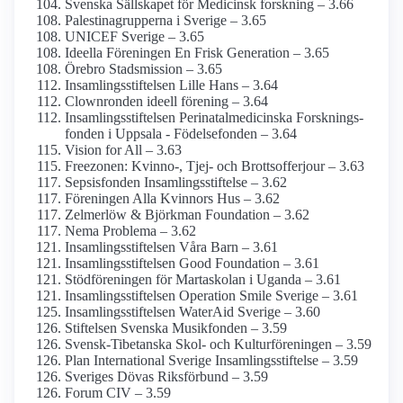
Svenska Sällskapet för Medicinsk forskning – 3.66
Palestina­grupperna i Sverige – 3.65
UNICEF Sverige – 3.65
Ideella Föreningen En Frisk Generation – 3.65
Örebro Stadsmission – 3.65
Insamlings­stiftelsen Lille Hans – 3.64
Clownronden ideell förening – 3.64
Insamlings­stiftelsen Perinatal­medicinska Forsknings­
fonden i Uppsala - Födelsefonden – 3.64
Vision for All – 3.63
Freezonen: Kvinno-, Tjej- och Brottsofferjour – 3.63
Sepsisfonden Insamlings­stiftelse – 3.62
Föreningen Alla Kvinnors Hus – 3.62
Zelmerlöw & Björkman Foundation – 3.62
Nema Problema – 3.62
Insamlings­stiftelsen Våra Barn – 3.61
Insamlings­stiftelsen Good Foundation – 3.61
Stödföreningen för Martaskolan i Uganda – 3.61
Insamlings­stiftelsen Operation Smile Sverige – 3.61
Insamlings­stiftelsen WaterAid Sverige – 3.60
Stiftelsen Svenska Musikfonden – 3.59
Svensk-Tibetanska Skol- och Kulturföreningen – 3.59
Plan International Sverige Insamlings­stiftelse – 3.59
Sveriges Dövas Riksförbund – 3.59
Forum CIV – 3.59