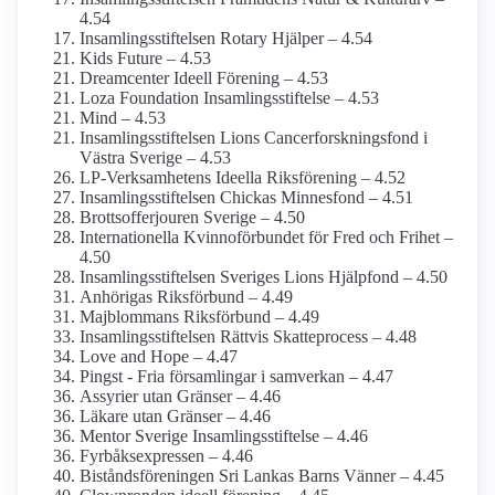
4.54
Insamlings­stiftelsen Rotary Hjälper – 4.54
Kids Future – 4.53
Dreamcenter Ideell Förening – 4.53
Loza Foundation Insamlings­stiftelse – 4.53
Mind – 4.53
Insamlings­stiftelsen Lions Cancerforsknings­fond i
Västra Sverige – 4.53
LP-Verksamhetens Ideella Riksförening – 4.52
Insamlings­stiftelsen Chickas Minnesfond – 4.51
Brottsoffer­jouren Sverige – 4.50
Internationella Kvinnoförbundet för Fred och Frihet –
4.50
Insamlings­stiftelsen Sveriges Lions Hjälpfond – 4.50
Anhörigas Riksförbund – 4.49
Majblommans Riksförbund – 4.49
Insamlings­stiftelsen Rättvis Skatteprocess – 4.48
Love and Hope – 4.47
Pingst - Fria församlingar i samverkan – 4.47
Assyrier utan Gränser – 4.46
Läkare utan Gränser – 4.46
Mentor Sverige Insamlings­stiftelse – 4.46
Fyrbåks­expressen – 4.46
Bistånds­föreningen Sri Lankas Barns Vänner – 4.45