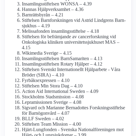
Insamlings­stiftelsen WONSA – 4.39
Hannas Hjälp­verksamhet – 4.36
Barnrättsbyrån – 4.21
Stiftelsen Barn­forskningen vid Astrid Lindgrens Barn­
sjukhus – 4.19
Melissafonden insamlings­stiftelse – 4.18
Stiftelsen för befrämjande av cancerforskning vid
Onkologiska kliniken universitets­sjukhuset MAS –
4.15
Wikimedia Sverige – 4.15
Insamlings­stiftelsen BarnSamariten – 4.13
Insamlings­stiftelsen Rotary Hjälper – 4.12
Stiftelsen Svenskt Internationellt Hjälparbete - Våra
Bröder (SIRA) – 4.10
Fyrbåks­expressen – 4.10
Stiftelsen Min Stora Dag – 4.10
Action Aid International Sweden – 4.09
Stockholms Stadsmission – 4.08
Lepramissionen Sverige – 4.08
Sigvard och Marianne Bernadottes Forskningss­tiftelse
för Barnögon­vård – 4.07
BLLF Sweden – 4.02
Stiftelsen Team Mission – 4.00
Hjärt-Lungfonden - Svenska National­föreningen mot
Hjärt- och Lung­sjukdomar – 3.99