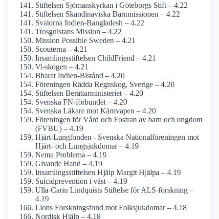
Stiftelsen Sjömanskyrkan i Göteborgs Stift – 4.22
Stiftelsen Skandinaviska Barnmissionen – 4.22
Svalorna Indien-Bangladesh – 4.22
Trosgnistans Mission – 4.22
Mission Possible Sweden – 4.21
Scouterna – 4.21
Insamlings­stiftelsen ChildFriend – 4.21
Vi-skogen – 4.21
Bharat Indien-Bistånd – 4.20
Föreningen Rädda Regnskog, Sverige – 4.20
Stiftelsen Berättar­ministeriet – 4.20
Svenska FN-förbundet – 4.20
Svenska Läkare mot Kärnvapen – 4.20
Föreningen för Vård och Fostran av barn och ungdom
(FVBU) – 4.19
Hjärt-Lungfonden - Svenska National­föreningen mot
Hjärt- och Lung­sjukdomar – 4.19
Nema Problema – 4.19
Givande Hand – 4.19
Insamlings­stiftelsen Hjälp Margit Hjälpa – 4.19
Suicidprevention i väst – 4.19
Ulla-Carin Lindquists Stiftelse för ALS-forskning –
4.19
Lions Forsknings­fond mot Folksjukdomar – 4.18
Nordisk Hjälp – 4.18