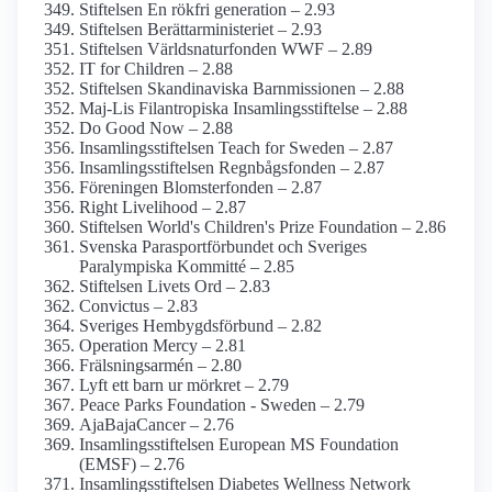
Stiftelsen En rökfri generation – 2.93
Stiftelsen Berättar­ministeriet – 2.93
Stiftelsen Världsnaturfonden WWF – 2.89
IT for Children – 2.88
Stiftelsen Skandinaviska Barnmissionen – 2.88
Maj-Lis Filantropiska Insamlings­stiftelse – 2.88
Do Good Now – 2.88
Insamlings­stiftelsen Teach for Sweden – 2.87
Insamlings­stiftelsen Regnbågs­fonden – 2.87
Föreningen Blomster­fonden – 2.87
Right Livelihood – 2.87
Stiftelsen World's Children's Prize Foundation – 2.86
Svenska Parasportförbundet och Sveriges
Paralympiska Kommitté – 2.85
Stiftelsen Livets Ord – 2.83
Convictus – 2.83
Sveriges Hembygds­förbund – 2.82
Operation Mercy – 2.81
Frälsningsarmén – 2.80
Lyft ett barn ur mörkret – 2.79
Peace Parks Foundation - Sweden – 2.79
AjaBajaCancer – 2.76
Insamlings­stiftelsen European MS Foundation
(EMSF) – 2.76
Insamlings­stiftelsen Diabetes Wellness Network