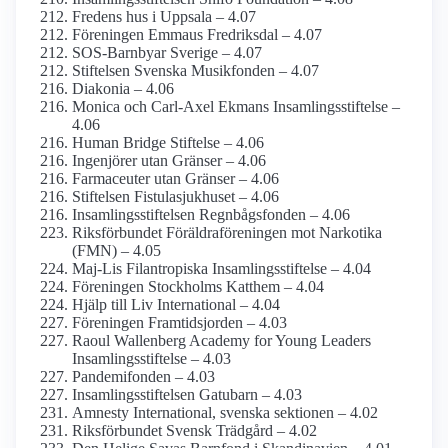
Fredens hus i Uppsala – 4.07
Föreningen Emmaus Fredriksdal – 4.07
SOS-Barnbyar Sverige – 4.07
Stiftelsen Svenska Musikfonden – 4.07
Diakonia – 4.06
Monica och Carl-Axel Ekmans Insamlings­stiftelse –
4.06
Human Bridge Stiftelse – 4.06
Ingenjörer utan Gränser – 4.06
Farmaceuter utan Gränser – 4.06
Stiftelsen Fistulasjukhuset – 4.06
Insamlings­stiftelsen Regnbågs­fonden – 4.06
Riksförbundet Föräldra­föreningen mot Narkotika
(FMN) – 4.05
Maj-Lis Filantropiska Insamlings­stiftelse – 4.04
Föreningen Stockholms Katthem – 4.04
Hjälp till Liv International – 4.04
Föreningen Framtidsjorden – 4.03
Raoul Wallenberg Academy for Young Leaders
Insamlings­stiftelse – 4.03
Pandemifonden – 4.03
Insamlings­stiftelsen Gatubarn – 4.03
Amnesty International, svenska sektionen – 4.02
Riksförbundet Svensk Trädgård – 4.02