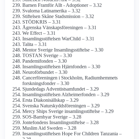
Barnen Framför Allt - Adoptioner – 3.32
Svalorna Latinamerika – 3.32
Stiftelsen Skåne Stadsmission – 3.32
STÖDKRIS – 3.31
Ågrenska Vänskapsföreningen – 3.31
We Effect – 3.31
Insamlings­stiftelsen WarChild – 3.31
Talita – 3.31
Mentor Sverige Insamlings­stiftelse – 3.30
TOSTAN Sverige – 3.30
Pandemifonden – 3.30
Insamlings­stiftelsen Hjärnfonden – 3.30
Neuro­förbundet – 3.30
Cancer­föreningen i Stockholm, Radium­hemmets
forsknings­fonder – 3.30
Sjundedags Adventist­samfundet – 3.29
Insamlings­stiftelsen Alzheimer­fonden – 3.29
Ersta Diakonisällskap – 3.29
Svenska Naturskydds­föreningen – 3.29
Mercy Ships Sverige insamlings­stiftelse – 3.29
SOS-Barnbyar Sverige – 3.28
Jontefondens Insamlings­stiftelse – 3.28
Muslim Aid Sweden – 3.28
Insamlings­stiftelsen Hope For Children Tanzania –