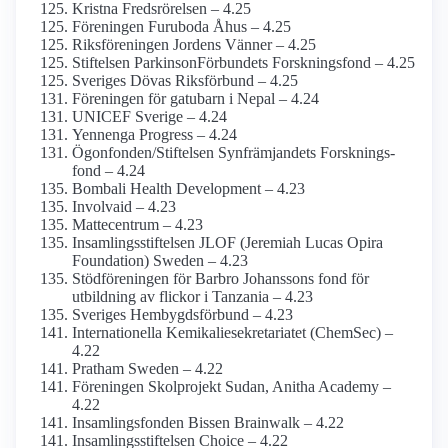
Kristna Fredsrörelsen – 4.25
Föreningen Furuboda Åhus – 4.25
Riksföreningen Jordens Vänner – 4.25
Stiftelsen Parkinson­Förbundets Forskningsfond – 4.25
Sveriges Dövas Riksförbund – 4.25
Föreningen för gatubarn i Nepal – 4.24
UNICEF Sverige – 4.24
Yennenga Progress – 4.24
Ögonfonden/­Stiftelsen Synfrämjandets Forsknings­
fond – 4.24
Bombali Health Development – 4.23
Involvaid – 4.23
Mattecentrum – 4.23
Insamlings­stiftelsen JLOF (Jeremiah Lucas Opira
Foundation) Sweden – 4.23
Stödföreningen för Barbro Johanssons fond för
utbildning av flickor i Tanzania – 4.23
Sveriges Hembygds­förbund – 4.23
Internationella Kemikalie­sekretariatet (ChemSec) –
4.22
Pratham Sweden – 4.22
Föreningen Skolprojekt Sudan, Anitha Academy –
4.22
Insamlings­fonden Bissen Brainwalk – 4.22
Insamlings­stiftelsen Choice – 4.22