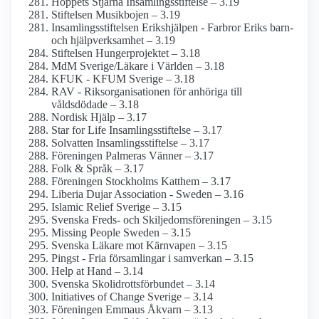
Hoppets Stjärna Insamlings­stiftelse – 3.19
Stiftelsen Musikbojen – 3.19
Insamlings­stiftelsen Erikshjälpen - Farbror Eriks barn-
och hjälpverksamhet – 3.19
Stiftelsen Hungerprojektet – 3.18
MdM Sverige/Läkare i Världen – 3.18
KFUK - KFUM Sverige – 3.18
RAV - Riksorganisationen för anhöriga till
våldsdödade – 3.18
Nordisk Hjälp – 3.17
Star for Life Insamlings­stiftelse – 3.17
Solvatten Insamlingsstiftelse – 3.17
Föreningen Palmeras Vänner – 3.17
Folk & Språk – 3.17
Föreningen Stockholms Katthem – 3.17
Liberia Dujar Association - Sweden – 3.16
Islamic Relief Sverige – 3.15
Svenska Freds- och Skiljedoms­föreningen – 3.15
Missing People Sweden – 3.15
Svenska Läkare mot Kärnvapen – 3.15
Pingst - Fria församlingar i samverkan – 3.15
Help at Hand – 3.14
Svenska Skolidrotts­förbundet – 3.14
Initiatives of Change Sverige – 3.14
Föreningen Emmaus Åkvarn – 3.13