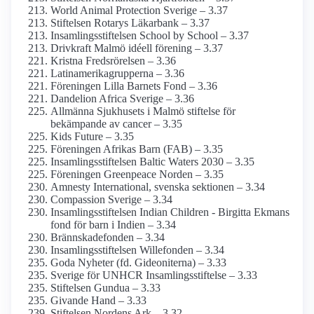
World Animal Protection Sverige – 3.37
Stiftelsen Rotarys Läkarbank – 3.37
Insamlings­stiftelsen School by School – 3.37
Drivkraft Malmö idéell förening – 3.37
Kristna Fredsrörelsen – 3.36
Latinamerika­grupperna – 3.36
Föreningen Lilla Barnets Fond – 3.36
Dandelion Africa Sverige – 3.36
Allmänna Sjukhusets i Malmö stiftelse för
bekämpande av cancer – 3.35
Kids Future – 3.35
Föreningen Afrikas Barn (FAB) – 3.35
Insamlingsstiftelsen Baltic Waters 2030 – 3.35
Föreningen Greenpeace Norden – 3.35
Amnesty International, svenska sektionen – 3.34
Compassion Sverige – 3.34
Insamlings­stiftelsen Indian Children - Birgitta Ekmans
fond för barn i Indien – 3.34
Brännskadefonden – 3.34
Insamlings­stiftelsen Willefonden – 3.34
Goda Nyheter (fd. Gideoniterna) – 3.33
Sverige för UNHCR Insamlings­stiftelse – 3.33
Stiftelsen Gundua – 3.33
Givande Hand – 3.33
Stiftelsen Nordens Ark – 3.32