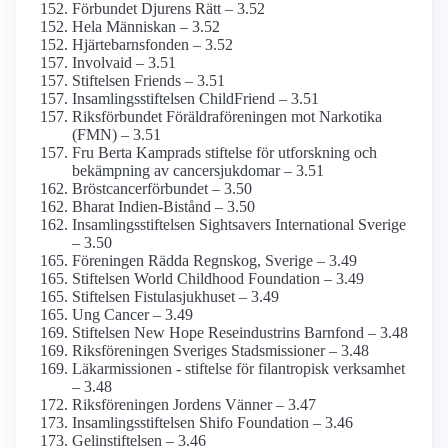
Förbundet Djurens Rätt – 3.52
Hela Människan – 3.52
Hjärtebarns­fonden – 3.52
Involvaid – 3.51
Stiftelsen Friends – 3.51
Insamlings­stiftelsen ChildFriend – 3.51
Riksförbundet Föräldra­föreningen mot Narkotika
(FMN) – 3.51
Fru Berta Kamprads stiftelse för utforskning och
bekämpning av cancersjukdomar – 3.51
Bröstcancer­förbundet – 3.50
Bharat Indien-Bistånd – 3.50
Insamlings­stiftelsen Sightsavers International Sverige
– 3.50
Föreningen Rädda Regnskog, Sverige – 3.49
Stiftelsen World Childhood Foundation – 3.49
Stiftelsen Fistulasjukhuset – 3.49
Ung Cancer – 3.49
Stiftelsen New Hope Rese­industrins Barnfond – 3.48
Riksföreningen Sveriges Stadsmissioner – 3.48
Läkarmissionen - stiftelse för filantropisk verksamhet
– 3.48
Riksföreningen Jordens Vänner – 3.47
Insamlings­stiftelsen Shifo Foundation – 3.46
Gelinstiftelsen – 3.46