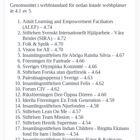
Genomsnittet i webbstandard för nedan listade webbplatser
är 4.1 av 5.
Adult Learning and Empowerment Faciliators
(ALEF) – 4.74
Stiftelsen Svenskt Internationellt Hjälparbete - Våra
Bröder (SIRA) – 4.72
Folk & Språk – 4.70
Vision for All – 4.70
Insamlings­stiftelsen för Abrigo Rainha Silvia – 4.67
Föreningen för Fairtrade – 4.66
Sveriges Olympiska Kommitté – 4.66
Stiftelsen Forska utan djurförsök – 4.64
Palestina­grupperna i Sverige – 4.63
Insamlings­stiftelsen Caminul Felix – 4.62
Forum CIV – 4.62
Riksföreningen Den Öppna Dörren – 4.60
Ideella Föreningen En Frisk Generation – 4.59
Insamlings­stiftelsen Njurfonden – 4.58
Stiftelsen Lean On Me – 4.57
Stiftelsen Team Mission – 4.56
Stiftelsen Henrik Superman – 4.54
Insamlings­stiftelsen Indian Children - Birgitta Ekmans
fond för barn i Indien – 4.54
Insamlingsstiftelsen Framtidens Natur & Kulturarv –