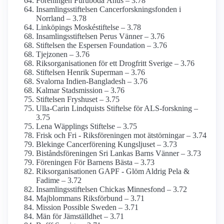
Föreningen Furuboda Åhus – 3.78
Insamlings­stiftelsen Cancerforsknings­fonden i
Norrland – 3.78
Linköpings Moskéstiftelse – 3.78
Insamlings­stiftelsen Perus Vänner – 3.76
Stiftelsen the Espersen Foundation – 3.76
Tjejzonen – 3.76
Riks­organisationen för ett Drogfritt Sverige – 3.76
Stiftelsen Henrik Superman – 3.76
Svalorna Indien-Bangladesh – 3.76
Kalmar Stads­mission – 3.76
Stiftelsen Fryshuset – 3.75
Ulla-Carin Lindquists Stiftelse för ALS-forskning –
3.75
Lena Wäpplings Stiftelse – 3.75
Frisk och Fri - Riksföreningen mot ätstörningar – 3.74
Blekinge Cancer­förening Kungsljuset – 3.73
Bistånds­föreningen Sri Lankas Barns Vänner – 3.73
Föreningen För Barnens Bästa – 3.73
Riks­organisationen GAPF - Glöm Aldrig Pela &
Fadime – 3.72
Insamlings­stiftelsen Chickas Minnesfond – 3.72
Majblommans Riksförbund – 3.71
Mission Possible Sweden – 3.71
Män för Jämställdhet – 3.71