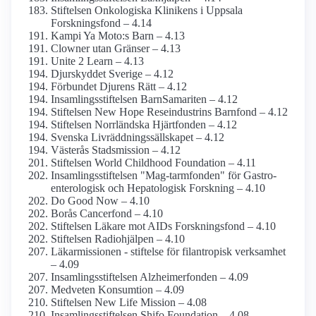
Stiftelsen Onkologiska Klinikens i Uppsala
Forskningsfond – 4.14
Kampi Ya Moto:s Barn – 4.13
Clowner utan Gränser – 4.13
Unite 2 Learn – 4.13
Djurskyddet Sverige – 4.12
Förbundet Djurens Rätt – 4.12
Insamlings­stiftelsen BarnSamariten – 4.12
Stiftelsen New Hope Rese­industrins Barnfond – 4.12
Stiftelsen Norrländska Hjärtfonden – 4.12
Svenska Livräddningssällskapet – 4.12
Västerås Stadsmission – 4.12
Stiftelsen World Childhood Foundation – 4.11
Insamlings­stiftelsen "Mag-tarmfonden" för Gastro­
enterologisk och Hepatologisk Forskning – 4.10
Do Good Now – 4.10
Borås Cancerfond – 4.10
Stiftelsen Läkare mot AIDs Forsknings­fond – 4.10
Stiftelsen Radiohjälpen – 4.10
Läkarmissionen - stiftelse för filantropisk verksamhet
– 4.09
Insamlings­stiftelsen Alzheimer­fonden – 4.09
Medveten Konsumtion – 4.09
Stiftelsen New Life Mission – 4.08
Insamlings­stiftelsen Shifo Foundation – 4.08