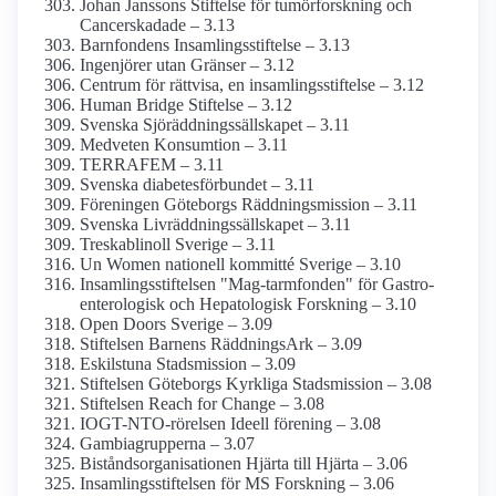
Johan Janssons Stiftelse för tumör­forskning och
Cancer­skadade – 3.13
Barnfondens Insamlings­stiftelse – 3.13
Ingenjörer utan Gränser – 3.12
Centrum för rättvisa, en insamlings­stiftelse – 3.12
Human Bridge Stiftelse – 3.12
Svenska Sjöräddnings­sällskapet – 3.11
Medveten Konsumtion – 3.11
TERRAFEM – 3.11
Svenska diabetes­förbundet – 3.11
Föreningen Göteborgs Räddnings­mission – 3.11
Svenska Livräddningssällskapet – 3.11
Treskablinoll Sverige – 3.11
Un Women nationell kommitté Sverige – 3.10
Insamlings­stiftelsen "Mag-tarmfonden" för Gastro­
enterologisk och Hepatologisk Forskning – 3.10
Open Doors Sverige – 3.09
Stiftelsen Barnens RäddningsArk – 3.09
Eskilstuna Stadsmission – 3.09
Stiftelsen Göteborgs Kyrkliga Stads­mission – 3.08
Stiftelsen Reach for Change – 3.08
IOGT-NTO-rörelsen Ideell förening – 3.08
Gambiagrupperna – 3.07
Bistånds­organisationen Hjärta till Hjärta – 3.06
Insamlings­stiftelsen för MS Forskning – 3.06