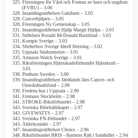
Föreningen för Vård och Fostran av barn och ungdom
(FVBU) – 3.06
Insamlings­stiftelsen Gatubarn – 3.05
Cancerhjälpen – 3.05
Föreningen Ny Gemenskap – 3.05
Insamlings­stiftelsen Hjälp Margit Hjälpa – 3.03
Stiftelsen Ronald McDonald Barnfond – 3.03
Kompis Sverige – 3.03
Shelterbox Sverige Ideell förening – 3.02
Uppsala Stadsmission – 3.01
Amazon Watch Sverige – 3.01
Riksföreningen Hjärnskade­förbundet Hjärnkraft –
3.01
Pratham Sweden – 3.00
Insamlings­stiftelsen Jämtlands läns Cancer- och
Omvårdnads­fond – 2.99
Fredens hus i Uppsala – 2.99
Emmaus Stockholm – 2.98
STROKE-Riksförbundet – 2.98
Svenska Bibelsällskapet – 2.97
GIVEWATTS – 2.97
Svenska FN-förbundet – 2.97
Äldrekontakt – 2.97
Insamlings­stiftelsen Choice – 2.96
Riksförbundet BRIS - Barnens Rätt i Samhället – 2.94