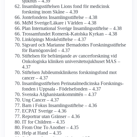
sjukhus – 4.39
Insamlingsstiftelsen Lions fond för medicinsk
forskning inom Skåne – 4.39
Jontefondens Insamlings­stiftelse – 4.38
MdM Sverige/Läkare i Världen – 4.38
Plan International Sverige Insamlings­stiftelse – 4.38
Trossamfundet Romersk-Katolska Kyrkan – 4.38
Linköpings Moskéstiftelse – 4.37
Sigvard och Marianne Bernadottes Forskningss­tiftelse
för Barnögon­vård – 4.37
Stiftelsen för befrämjande av cancerforskning vid
Onkologiska kliniken universitets­sjukhuset MAS –
4.37
Stiftelsen Jubileums­klinikens forsknings­fond mot
cancer – 4.37
Insamlings­stiftelsen Perinatal­medicinska Forsknings­
fonden i Uppsala - Födelsefonden – 4.37
Svenska Afghanistan­kommittén – 4.37
Ung Cancer – 4.37
Barn i Fokus Insamlings­stiftelse – 4.36
ECPAT Sverige – 4.36
Reportrar utan Gränser – 4.36
IT for Children – 4.35
From One To Another – 4.35
Help at Hand – 4.35