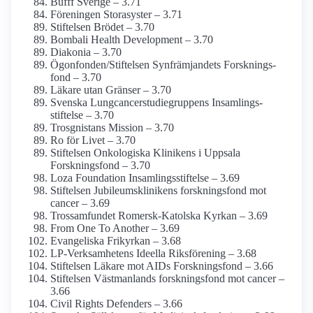
Bufff Sverige – 3.71
Föreningen Storasyster – 3.71
Stiftelsen Brödet – 3.70
Bombali Health Development – 3.70
Diakonia – 3.70
Ögonfonden/­Stiftelsen Synfrämjandets Forsknings­
fond – 3.70
Läkare utan Gränser – 3.70
Svenska Lungcancerstudie­gruppens Insamlings­
stiftelse – 3.70
Trosgnistans Mission – 3.70
Ro för Livet – 3.70
Stiftelsen Onkologiska Klinikens i Uppsala
Forskningsfond – 3.70
Loza Foundation Insamlings­stiftelse – 3.69
Stiftelsen Jubileums­klinikens forsknings­fond mot
cancer – 3.69
Trossamfundet Romersk-Katolska Kyrkan – 3.69
From One To Another – 3.69
Evangeliska Frikyrkan – 3.68
LP-Verksamhetens Ideella Riksförening – 3.68
Stiftelsen Läkare mot AIDs Forsknings­fond – 3.66
Stiftelsen Västmanlands forskningsfond mot cancer –
3.66
Civil Rights Defenders – 3.66