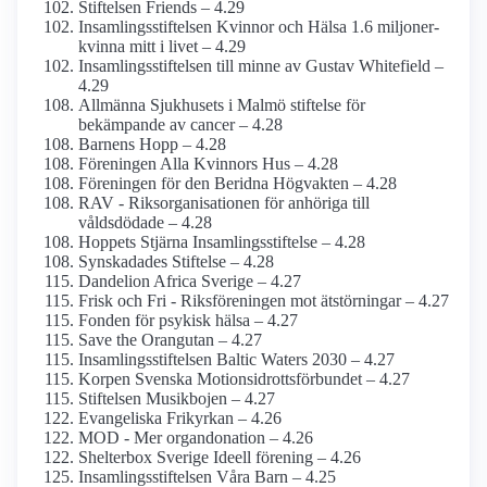
Stiftelsen Friends – 4.29
Insamlings­stiftelsen Kvinnor och Hälsa 1.6 miljoner-
kvinna mitt i livet – 4.29
Insamlings­stiftelsen till minne av Gustav Whitefield –
4.29
Allmänna Sjukhusets i Malmö stiftelse för
bekämpande av cancer – 4.28
Barnens Hopp – 4.28
Föreningen Alla Kvinnors Hus – 4.28
Föreningen för den Beridna Högvakten – 4.28
RAV - Riksorganisationen för anhöriga till
våldsdödade – 4.28
Hoppets Stjärna Insamlings­stiftelse – 4.28
Synskadades Stiftelse – 4.28
Dandelion Africa Sverige – 4.27
Frisk och Fri - Riksföreningen mot ätstörningar – 4.27
Fonden för psykisk hälsa – 4.27
Save the Orangutan – 4.27
Insamlingsstiftelsen Baltic Waters 2030 – 4.27
Korpen Svenska Motionsidrottsförbundet – 4.27
Stiftelsen Musikbojen – 4.27
Evangeliska Frikyrkan – 4.26
MOD - Mer organ­donation – 4.26
Shelterbox Sverige Ideell förening – 4.26
Insamlings­stiftelsen Våra Barn – 4.25