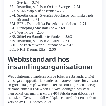
Sverige – 2.74
Insamlings­stiftelsen Oxfam Sverige – 2.74
SAM-hjälp biståndscenter – 2.73
Sportfiskarna - Sveriges Sportfiske- och Fiskevårds­
förbund – 2.71
EFS - Evangeliska Fosterlands­stiftelsen – 2.71
Linköpings Stadsmission – 2.68
West Pride – 2.65
Stiftelsen Barndiabetes­fonden – 2.63
Insamlings­stiftelsen Ankaret – 2.61
The Perfect World Foundation – 2.47
NRH Trauma Riks – 2.36
Webbstandard hos
insamlings­organisationer
Webbplatserna utvärderas om de följer webbstandard. Det
vill säga de uppsatta standarder och konventioner för att vara
en god deltagare på webben. Deltest som utgör detta betyg
är bland annat HTML- och CSS-valideringen hos W3C,
men också om man har en bra 404-felsida som skickar rätt
statuskod. Dessutom ifall webbplatsen använder en modern
version av HTTP-protokollet.