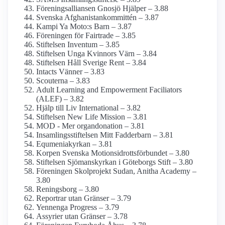
Förenings­alliansen Gnosjö Hjälper – 3.88
Svenska Afghanistan­kommittén – 3.87
Kampi Ya Moto:s Barn – 3.87
Föreningen för Fairtrade – 3.85
Stiftelsen Inventum – 3.85
Stiftelsen Unga Kvinnors Värn – 3.84
Stiftelsen Håll Sverige Rent – 3.84
Intacts Vänner – 3.83
Scouterna – 3.83
Adult Learning and Empowerment Faciliators
(ALEF) – 3.82
Hjälp till Liv International – 3.82
Stiftelsen New Life Mission – 3.81
MOD - Mer organ­donation – 3.81
Insamlings­stiftelsen Mitt Fadderbarn – 3.81
Equmenia­kyrkan – 3.81
Korpen Svenska Motionsidrottsförbundet – 3.80
Stiftelsen Sjömanskyrkan i Göteborgs Stift – 3.80
Föreningen Skolprojekt Sudan, Anitha Academy –
3.80
Reningsborg – 3.80
Reportrar utan Gränser – 3.79
Yennenga Progress – 3.79
Assyrier utan Gränser – 3.78