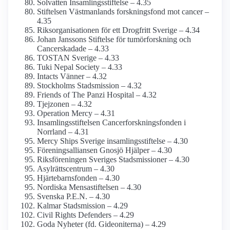
Solvatten Insamlingsstiftelse – 4.35
Stiftelsen Västmanlands forskningsfond mot cancer –
4.35
Riks­organisationen för ett Drogfritt Sverige – 4.34
Johan Janssons Stiftelse för tumör­forskning och
Cancer­skadade – 4.33
TOSTAN Sverige – 4.33
Tuki Nepal Society – 4.33
Intacts Vänner – 4.32
Stockholms Stadsmission – 4.32
Friends of The Panzi Hospital – 4.32
Tjejzonen – 4.32
Operation Mercy – 4.31
Insamlings­stiftelsen Cancerforsknings­fonden i
Norrland – 4.31
Mercy Ships Sverige insamlings­stiftelse – 4.30
Förenings­alliansen Gnosjö Hjälper – 4.30
Riksföreningen Sveriges Stadsmissioner – 4.30
Asylrättscentrum – 4.30
Hjärtebarns­fonden – 4.30
Nordiska Mensastiftelsen – 4.30
Svenska P.E.N. – 4.30
Kalmar Stads­mission – 4.29
Civil Rights Defenders – 4.29
Goda Nyheter (fd. Gideoniterna) – 4.29