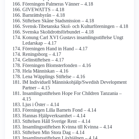
Föreningen Palmeras Vänner – 4.18
GIVEWATTS – 4.18
Barnrättsbyrån – 4.18
Stiftelsen Skåne Stadsmission – 4.18
Svensk-Tibetanska Skol- och Kulturföreningen – 4.18
Svenska Skolidrotts­förbundet – 4.18
Konung Carl XVI Gustavs insamlings­stiftelse Ungt
Ledarskap – 4.17
Föreningen Hand in Hand – 4.17
Reningsborg – 4.17
Gelinstiftelsen – 4.17
Föreningen Blomster­fonden – 4.16
Hela Människan – 4.16
Lena Wäpplings Stiftelse – 4.16
IM Individuell Människohjälp/­Swedish Development
Partner – 4.15
Insamlings­stiftelsen Hope For Children Tanzania –
4.15
Ljus i Öster – 4.14
Föreningen Lilla Barnets Fond – 4.14
Hannas Hjälp­verksamhet – 4.14
Stiftelsen Håll Sverige Rent – 4.14
Insamlings­stiftelsen Kvinna till Kvinna – 4.14
Stiftelsen Min Stora Dag – 4.14
Insamlings­stiftelsen Läxhjälpen – 4.14