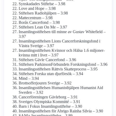
Synskadades Stiftelse – 3.98
Love and Hope – 3.98
Stiftelsen Radiohjälpen – 3.98
Mattecentrum – 3.98
Borås Cancerfond – 3.98
Stiftelsen Lean On Me – 3.97
Insamlings­stiftelsen till minne av Gustav Whitefield –
3.97
Insamlings­stiftelsen Lions Cancerforsknings­fond i
Västra Sverige – 3.97
Insamlings­stiftelsen Kvinnor och Hälsa 1.6 miljoner-
kvinna mitt i livet – 3.97
Stiftelsen Gävle Cancerfond – 3.96
Stiftelsen Parkinson­Förbundets Forskningsfond – 3.96
Insamlings­stiftelsen Rättvis Skatteprocess – 3.95
Stiftelsen Forska utan djurförsök – 3.94
Mind – 3.94
Brottsoffer­jouren Sverige – 3.92
Insamlings­stiftelsen Humanist­hjälpen Humanist Aid
Sweden – 3.92
Cancer­föreningen Gävleborg – 3.91
Sveriges Olympiska Kommitté – 3.91
Barn i Fokus Insamlings­stiftelse – 3.90
Insamlings­stiftelsen för Abrigo Rainha Silvia – 3.90
SAM:s Insamlings­stiftelse – 3.89