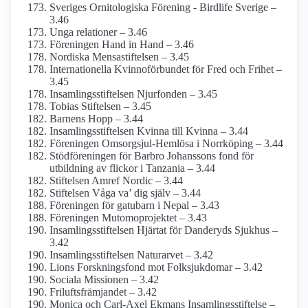
Sveriges Ornitologiska Förening - Birdlife Sverige –
3.46
Unga relationer – 3.46
Föreningen Hand in Hand – 3.46
Nordiska Mensastiftelsen – 3.45
Internationella Kvinnoförbundet för Fred och Frihet –
3.45
Insamlings­stiftelsen Njurfonden – 3.45
Tobias Stiftelsen – 3.45
Barnens Hopp – 3.44
Insamlings­stiftelsen Kvinna till Kvinna – 3.44
Föreningen Omsorgsjul-Hemlösa i Norrköping – 3.44
Stödföreningen för Barbro Johanssons fond för
utbildning av flickor i Tanzania – 3.44
Stiftelsen Amref Nordic – 3.44
Stiftelsen Våga va’ dig själv – 3.44
Föreningen för gatubarn i Nepal – 3.43
Föreningen Mutomoprojektet – 3.43
Insamlings­stiftelsen Hjärtat för Danderyds Sjukhus –
3.42
Insamlings­stiftelsen Naturarvet – 3.42
Lions Forsknings­fond mot Folksjukdomar – 3.42
Sociala Missionen – 3.42
Frilufts­främjandet – 3.42
Monica och Carl-Axel Ekmans Insamlings­stiftelse –