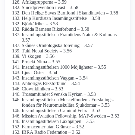
Afrikagrupperna – 3.59
Suicidprevention i väst – 3.58
Den Helige Savas Barnfond i Skandinavien – 3.58
Help Kurdistan Insamlings­stiftelse – 3.58
Björkåfrihet – 3.58
Rädda Barnens Riksförbund – 3.58
Insamlingsstiftelsen Framtidens Natur & Kulturarv –
3.57
Skånes Ornitologiska förening – 3.57
Tuki Nepal Society – 3.56
Vi-skogen – 3.56
Projekt Nima – 3.55
Insamlingsstiftelsen 1000 Möjligheter – 3.55
Ljus i Öster – 3.54
Insamlings­stiftelsen Vaggan – 3.54
Anhörigas Riksförbund – 3.54
Clownkliniken – 3.53
Trossamfundet Svenska Kyrkan – 3.53
Insamlings­stiftelsen Muskelfonden - Forsknings­
fonden för Neuro­muskulära Sjukdomar – 3.53
Insamlings­stiftelsen Caminul Felix – 3.53
Mission Aviation Fellowship, MAF-Sweden – 3.53
Insamlings­stiftelsen Läxhjälpen – 3.53
Farmaceuter utan Gränser – 3.52
IBRA Radio Federation – 3.52