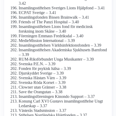
3.42
Insamlings­stiftelsen Sveriges Lions Hjälpfond – 3.41
ECPAT Sverige – 3.41
Insamlings­fonden Bissen Brainwalk – 3.41
Friends of The Panzi Hospital – 3.40
Insamlingsstiftelsen Lions fond för medicinsk
forskning inom Skåne – 3.40
Föreningen Emmaus Fredriksdal – 3.40
MedieMission International – 3.39
Insamlings­stiftelsen Världsinfektions­fonden – 3.39
Insamlings­stiftelsen Akademiska Sjukhusets Barnfond
– 3.39
RUM-Riksförbundet Unga Musikanter – 3.39
Svenska P.E.N. – 3.39
Fonden för psykisk hälsa – 3.39
Djurskyddet Sverige – 3.39
Svenska Hästars Värn – 3.39
Svenska Röda Korset – 3.39
Clowner utan Gränser – 3.38
Save the Orangutan – 3.38
Insamlings­föreningen Kinondo Support – 3.37
Konung Carl XVI Gustavs insamlings­stiftelse Ungt
Ledarskap – 3.37
Västerås Stadsmission – 3.37
Stiftelsen Norrländska Hjärtfonden – 3.37