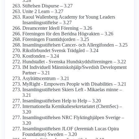
3.28
Stiftelsen Dispurse – 3.27
Unite 2 Learn – 3.27
Raoul Wallenberg Academy for Young Leaders
Insamlings­stiftelse – 3.27
Dreamcenter Ideell Förening – 3.26
Föreningen för den Beridna Högvakten – 3.26
Föreningen Framtidsjorden – 3.25
Insamlings­stiftelsen Cancer- och Allergifonden – 3.25
Riksförbundet Svensk Trädgård – 3.24
Kostfonden – 3.24
Hundstallet - Svenska Hundskydds­föreningen – 3.22
IM Individuell Människohjälp/­Swedish Development
Partner – 3.21
Asylrättscentrum – 3.21
MyRight - Empowers People with Disabilities – 3.21
Insamlings­stiftelsen Skiers Left - Mikaelas minne –
3.21
Insamlings­stiftelsen Help to Help – 3.20
Internationella Kemikalie­sekretariatet (ChemSec) –
3.20
Insamlings­stiftelsen NRC Flyktinghjälpen Sverige –
3.20
Insamlings­stiftelsen JLOF (Jeremiah Lucas Opira
Foundation) Sweden – 3.20