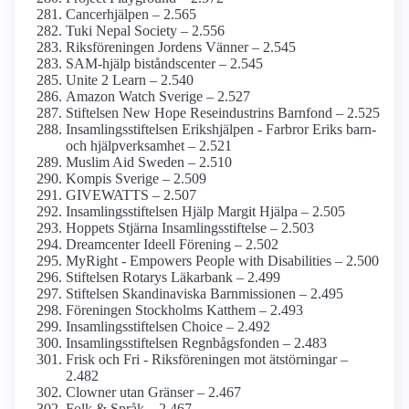
Cancerhjälpen – 2.565
Tuki Nepal Society – 2.556
Riksföreningen Jordens Vänner – 2.545
SAM-hjälp biståndscenter – 2.545
Unite 2 Learn – 2.540
Amazon Watch Sverige – 2.527
Stiftelsen New Hope Rese­industrins Barnfond – 2.525
Insamlings­stiftelsen Erikshjälpen - Farbror Eriks barn-
och hjälpverksamhet – 2.521
Muslim Aid Sweden – 2.510
Kompis Sverige – 2.509
GIVEWATTS – 2.507
Insamlings­stiftelsen Hjälp Margit Hjälpa – 2.505
Hoppets Stjärna Insamlings­stiftelse – 2.503
Dreamcenter Ideell Förening – 2.502
MyRight - Empowers People with Disabilities – 2.500
Stiftelsen Rotarys Läkarbank – 2.499
Stiftelsen Skandinaviska Barnmissionen – 2.495
Föreningen Stockholms Katthem – 2.493
Insamlings­stiftelsen Choice – 2.492
Insamlings­stiftelsen Regnbågs­fonden – 2.483
Frisk och Fri - Riksföreningen mot ätstörningar –
2.482
Clowner utan Gränser – 2.467
Folk & Språk – 2.467