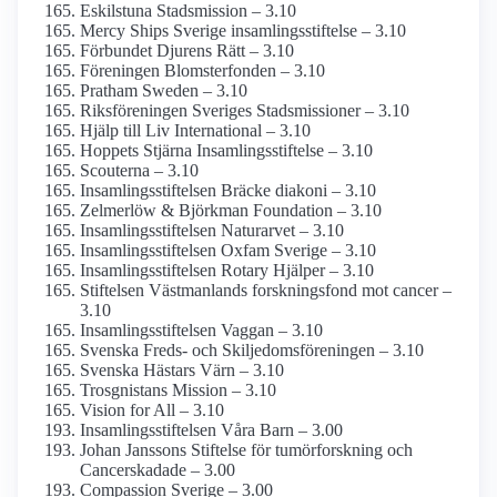
Eskilstuna Stadsmission – 3.10
Mercy Ships Sverige insamlings­stiftelse – 3.10
Förbundet Djurens Rätt – 3.10
Föreningen Blomster­fonden – 3.10
Pratham Sweden – 3.10
Riksföreningen Sveriges Stadsmissioner – 3.10
Hjälp till Liv International – 3.10
Hoppets Stjärna Insamlings­stiftelse – 3.10
Scouterna – 3.10
Insamlings­stiftelsen Bräcke diakoni – 3.10
Zelmerlöw & Björkman Foundation – 3.10
Insamlings­stiftelsen Naturarvet – 3.10
Insamlings­stiftelsen Oxfam Sverige – 3.10
Insamlings­stiftelsen Rotary Hjälper – 3.10
Stiftelsen Västmanlands forskningsfond mot cancer –
3.10
Insamlings­stiftelsen Vaggan – 3.10
Svenska Freds- och Skiljedoms­föreningen – 3.10
Svenska Hästars Värn – 3.10
Trosgnistans Mission – 3.10
Vision for All – 3.10
Insamlings­stiftelsen Våra Barn – 3.00
Johan Janssons Stiftelse för tumör­forskning och
Cancer­skadade – 3.00
Compassion Sverige – 3.00