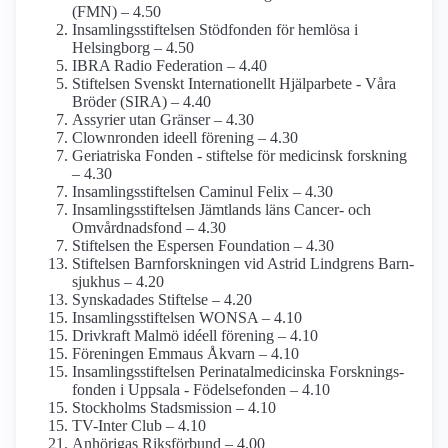
(FMN) – 4.50
Insamlings­stiftelsen Stödfonden för hemlösa i
Helsingborg – 4.50
IBRA Radio Federation – 4.40
Stiftelsen Svenskt Internationellt Hjälparbete - Våra
Bröder (SIRA) – 4.40
Assyrier utan Gränser – 4.30
Clownronden ideell förening – 4.30
Geriatriska Fonden - stiftelse för medicinsk forskning
– 4.30
Insamlings­stiftelsen Caminul Felix – 4.30
Insamlings­stiftelsen Jämtlands läns Cancer- och
Omvårdnads­fond – 4.30
Stiftelsen the Espersen Foundation – 4.30
Stiftelsen Barn­forskningen vid Astrid Lindgrens Barn­
sjukhus – 4.20
Synskadades Stiftelse – 4.20
Insamlings­stiftelsen WONSA – 4.10
Drivkraft Malmö idéell förening – 4.10
Föreningen Emmaus Åkvarn – 4.10
Insamlings­stiftelsen Perinatal­medicinska Forsknings­
fonden i Uppsala - Födelsefonden – 4.10
Stockholms Stadsmission – 4.10
TV-Inter Club – 4.10
Anhörigas Riksförbund – 4.00