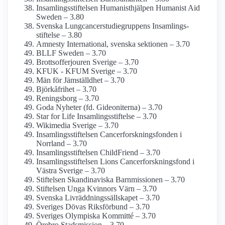
Insamlings­stiftelsen Humanist­hjälpen Humanist Aid
Sweden – 3.80
Svenska Lungcancerstudie­gruppens Insamlings­
stiftelse – 3.80
Amnesty International, svenska sektionen – 3.70
BLLF Sweden – 3.70
Brottsoffer­jouren Sverige – 3.70
KFUK - KFUM Sverige – 3.70
Män för Jämställdhet – 3.70
Björkåfrihet – 3.70
Reningsborg – 3.70
Goda Nyheter (fd. Gideoniterna) – 3.70
Star for Life Insamlings­stiftelse – 3.70
Wikimedia Sverige – 3.70
Insamlings­stiftelsen Cancerforsknings­fonden i
Norrland – 3.70
Insamlings­stiftelsen ChildFriend – 3.70
Insamlings­stiftelsen Lions Cancerforsknings­fond i
Västra Sverige – 3.70
Stiftelsen Skandinaviska Barnmissionen – 3.70
Stiftelsen Unga Kvinnors Värn – 3.70
Svenska Livräddningssällskapet – 3.70
Sveriges Dövas Riksförbund – 3.70
Sveriges Olympiska Kommitté – 3.70
Örebro Stadsmission – 3.70