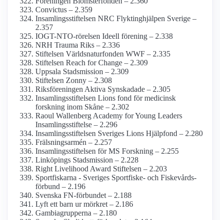
Föreningen Blomster­fonden – 2.360
Convictus – 2.359
Insamlings­stiftelsen NRC Flyktinghjälpen Sverige –
2.357
IOGT-NTO-rörelsen Ideell förening – 2.338
NRH Trauma Riks – 2.336
Stiftelsen Världsnaturfonden WWF – 2.335
Stiftelsen Reach for Change – 2.309
Uppsala Stadsmission – 2.309
Stiftelsen Zonny – 2.308
Riksföreningen Aktiva Synskadade – 2.305
Insamlingsstiftelsen Lions fond för medicinsk
forskning inom Skåne – 2.302
Raoul Wallenberg Academy for Young Leaders
Insamlings­stiftelse – 2.296
Insamlings­stiftelsen Sveriges Lions Hjälpfond – 2.280
Frälsningsarmén – 2.257
Insamlings­stiftelsen för MS Forskning – 2.255
Linköpings Stadsmission – 2.228
Right Livelihood Award Stiftelsen – 2.203
Sportfiskarna - Sveriges Sportfiske- och Fiskevårds­
förbund – 2.196
Svenska FN-förbundet – 2.188
Lyft ett barn ur mörkret – 2.186
Gambiagrupperna – 2.180