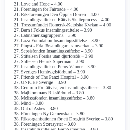
Love and Hope – 4.00
Föreningen för Fairtrade – 4.00
Riksföreningen Den Öppna Dörren – 4.00
Insamlings­stiftelsen Rättvis Skatteprocess – 4.00
Trossamfundet Romersk-Katolska Kyrkan – 4.00
Barn i Fokus Insamlings­stiftelse – 3.90
Latinamerika­grupperna – 3.90
Loza Foundation Insamlings­stiftelse – 3.90
Pingst - Fria församlingar i samverkan – 3.90
Sepsisfonden Insamlings­stiftelse – 3.90
Stiftelsen Forska utan djurförsök – 3.90
Stiftelsen Henrik Superman – 3.90
Insamlings­stiftelsen Perus Vänner – 3.90
Sveriges Hembygds­förbund – 3.90
Friends of The Panzi Hospital – 3.90
UNICEF Sverige – 3.90
Centrum för rättvisa, en insamlings­stiftelse – 3.80
Majblommans Riksförbund – 3.80
Melissafonden insamlings­stiftelse – 3.80
Mind – 3.80
Out of Ashes – 3.80
Föreningen Ny Gemenskap – 3.80
Riks­organisationen för ett Drogfritt Sverige – 3.80
Föreningen Storasyster – 3.80
Insamlings­stiftelsen BarnSamariten – 3.80