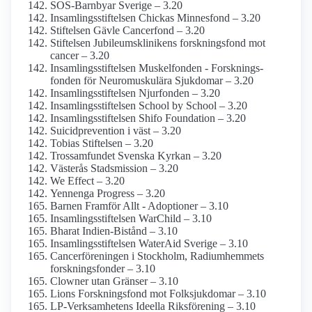
SOS-Barnbyar Sverige – 3.20
Insamlings­stiftelsen Chickas Minnesfond – 3.20
Stiftelsen Gävle Cancerfond – 3.20
Stiftelsen Jubileums­klinikens forsknings­fond mot
cancer – 3.20
Insamlings­stiftelsen Muskelfonden - Forsknings­
fonden för Neuro­muskulära Sjukdomar – 3.20
Insamlings­stiftelsen Njurfonden – 3.20
Insamlings­stiftelsen School by School – 3.20
Insamlings­stiftelsen Shifo Foundation – 3.20
Suicidprevention i väst – 3.20
Tobias Stiftelsen – 3.20
Trossamfundet Svenska Kyrkan – 3.20
Västerås Stadsmission – 3.20
We Effect – 3.20
Yennenga Progress – 3.20
Barnen Framför Allt - Adoptioner – 3.10
Insamlings­stiftelsen WarChild – 3.10
Bharat Indien-Bistånd – 3.10
Insamlings­stiftelsen WaterAid Sverige – 3.10
Cancer­föreningen i Stockholm, Radium­hemmets
forsknings­fonder – 3.10
Clowner utan Gränser – 3.10
Lions Forsknings­fond mot Folksjukdomar – 3.10
LP-Verksamhetens Ideella Riksförening – 3.10