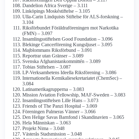
Dandelion Africa Sverige – 3.111
Linköpings Moskéstiftelse – 3.105
Ulla-Carin Lindquists Stiftelse för ALS-forskning –
3.104
Riksförbundet Föräldra­föreningen mot Narkotika
(FMN) – 3.097
Insamlings­stiftelsen Good Foundation – 3.096
Blekinge Cancer­förening Kungsljuset – 3.095
Majblommans Riksförbund – 3.091
Reportrar utan Gränser – 3.089
Svenska Afghanistan­kommittén – 3.089
Tobias Stiftelsen – 3.087
LP-Verksamhetens Ideella Riksförening – 3.086
Internationella Kemikalie­sekretariatet (ChemSec) –
3.084
Latinamerika­grupperna – 3.083
Mission Aviation Fellowship, MAF-Sweden – 3.083
Insamlings­stiftelsen Lille Hans – 3.073
Friends of The Panzi Hospital – 3.069
Föreningen Palmeras Vänner – 3.066
Den Helige Savas Barnfond i Skandinavien – 3.065
Hela Människan – 3.063
Projekt Nima – 3.048
Västerås Stadsmission – 3.048