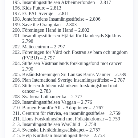
Insamlings­stiftelsen Alzheimer­fonden – 2.817
Kids Future – 2.813
ECPAT Sverige – 2.811
Jontefondens Insamlings­stiftelse – 2.806
Save the Orangutan – 2.803
Föreningen Hand in Hand – 2.802
Insamlings­stiftelsen Hjärtat för Danderyds Sjukhus –
2.798
Mattecentrum – 2.797
Föreningen för Vård och Fostran av barn och ungdom
(FVBU) – 2.797
Stiftelsen Västmanlands forskningsfond mot cancer –
2.790
Bistånds­föreningen Sri Lankas Barns Vänner – 2.789
Plan International Sverige Insamlings­stiftelse – 2.787
Stiftelsen Jubileums­klinikens forsknings­fond mot
cancer – 2.783
Svalorna Latinamerika – 2.777
Insamlings­stiftelsen Vaggan – 2.776
Barnen Framför Allt - Adoptioner – 2.767
Centrum för rättvisa, en insamlings­stiftelse – 2.759
Lions Forsknings­fond mot Folksjukdomar – 2.759
Insamlings­stiftelsen WarChild – 2.758
Svenska Livräddningssällskapet – 2.757
Help Kurdistan Insamlings­stiftelse – 2.753