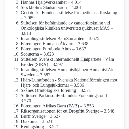
Hannas Hjälp­verksamhet – 4.014
Stockholms Stadsmission – 4.001
Geriatriska Fonden - stiftelse för medicinsk forskning
– 3.989
Stiftelsen för befrämjande av cancerforskning vid
Onkologiska kliniken universitets­sjukhuset MAS –
3.813
Insamlings­stiftelsen BarnSamariten – 3.675
Föreningen Emmaus Åkvarn – 3.638
Föreningen Furuboda Åhus – 3.637
Scouterna – 3.623
Stiftelsen Svenskt Internationellt Hjälparbete - Våra
Bröder (SIRA) – 3.597
Insamlings­stiftelsen Humanist­hjälpen Humanist Aid
Sweden – 3.587
Hjärt-Lungfonden - Svenska National­föreningen mot
Hjärt- och Lung­sjukdomar – 3.586
Skånes Ornitologiska förening – 3.571
Stiftelsen Parkinson­Förbundets Forskningsfond –
3.570
Föreningen Afrikas Barn (FAB) – 3.553
Riks­organisationen för ett Drogfritt Sverige – 3.548
Bufff Sverige – 3.527
Diakonia – 3.521
Reningsborg – 3.521