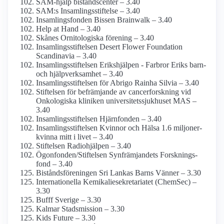
SAM-hjälp biståndscenter – 3.40
SAM:s Insamlings­stiftelse – 3.40
Insamlings­fonden Bissen Brainwalk – 3.40
Help at Hand – 3.40
Skånes Ornitologiska förening – 3.40
Insamlings­stiftelsen Desert Flower Foundation
Scandinavia – 3.40
Insamlings­stiftelsen Erikshjälpen - Farbror Eriks barn-
och hjälpverksamhet – 3.40
Insamlings­stiftelsen för Abrigo Rainha Silvia – 3.40
Stiftelsen för befrämjande av cancerforskning vid
Onkologiska kliniken universitets­sjukhuset MAS –
3.40
Insamlings­stiftelsen Hjärnfonden – 3.40
Insamlings­stiftelsen Kvinnor och Hälsa 1.6 miljoner-
kvinna mitt i livet – 3.40
Stiftelsen Radiohjälpen – 3.40
Ögonfonden/­Stiftelsen Synfrämjandets Forsknings­
fond – 3.40
Bistånds­föreningen Sri Lankas Barns Vänner – 3.30
Internationella Kemikalie­sekretariatet (ChemSec) –
3.30
Bufff Sverige – 3.30
Kalmar Stads­mission – 3.30
Kids Future – 3.30