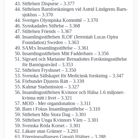
Stiftelsen Dispurse – 3.377
Stiftelsen Barn­forskningen vid Astrid Lindgrens Barn­
sjukhus – 3.370
Sveriges Olympiska Kommitté – 3.370
Synskadades Stiftelse – 3.368
Stiftelsen Friends – 3.367
Insamlings­stiftelsen JLOF (Jeremiah Lucas Opira
Foundation) Sweden – 3.363
SAM:s Insamlings­stiftelse – 3.361
Insamlings­stiftelsen Mitt Fadderbarn – 3.356
Sigvard och Marianne Bernadottes Forskningss­tiftelse
för Barnögon­vård – 3.353
Stiftelsen Fryshuset – 3.350
Svenska Sällskapet för Medicinsk forskning – 3.347
Förbundet Djurens Rätt – 3.339
Kalmar Stads­mission – 3.327
Insamlings­stiftelsen Kvinnor och Hälsa 1.6 miljoner-
kvinna mitt i livet – 3.321
MOD - Mer organ­donation – 3.311
Barn i Fokus Insamlings­stiftelse – 3.310
Stiftelsen Min Stora Dag – 3.301
Stiftelsen Unga Kvinnors Värn – 3.301
Svenska Röda Korset – 3.301
Läkare utan Gränser – 3.293
Förenings­alliansen Gnosjö Hjälper – 3.288