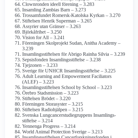
Clownronden ideell förening – 3.283
Insamling Zambias Barn – 3.273
Trossamfundet Romersk-Katolska Kyrkan – 3.270
Stiftelsen Henrik Superman – 3.265
Assyrier utan Gränser – 3.263
Björkåfrihet – 3.250
Vision for All – 3.241
Föreningen Skolprojekt Sudan, Anitha Academy –
3.239
Insamlings­stiftelsen för Abrigo Rainha Silvia – 3.239
Sepsisfonden Insamlings­stiftelse – 3.238
Tjejzonen – 3.233
Sverige för UNHCR Insamlings­stiftelse – 3.225
Adult Learning and Empowerment Faciliators
(ALEF) – 3.223
Insamlings­stiftelsen School by School – 3.223
Örebro Stadsmission – 3.223
Stiftelsen Brödet – 3.220
Föreningen Storasyster – 3.215
Stiftelsen Radiohjälpen – 3.215
Svenska Lungcancerstudie­gruppens Insamlings­
stiftelse – 3.214
Yennenga Progress – 3.214
World Animal Protection Sverige – 3.213
Insamlings­stiftelsen Cancerforsknings­fonden i