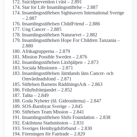
Suicidprevention i väst – 2.891
Star for Life Insamlings­stiftelse – 2.887
Insamlings­stiftelsen Sightsavers International Sverige
– 2.887
Insamlings­stiftelsen ChildFriend – 2.886
Ung Cancer – 2.885
Insamlings­stiftelsen Naturarvet – 2.882
Insamlings­stiftelsen Hope For Children Tanzania –
2.880
Afrikagrupperna – 2.879
Mission Possible Sweden – 2.876
Insamlings­stiftelsen Läxhjälpen – 2.873
Sociala Missionen – 2.871
Insamlings­stiftelsen Jämtlands läns Cancer- och
Omvårdnads­fond – 2.871
Stiftelsen Barnens RäddningsArk – 2.863
Frilufts­främjandet – 2.852
Talita – 2.849
Goda Nyheter (fd. Gideoniterna) – 2.847
SOS-Barnbyar Sverige – 2.845
Stiftelsen Team Mission – 2.841
Insamlings­stiftelsen Shifo Foundation – 2.838
Eskilstuna Stadsmission – 2.831
Sveriges Hembygds­förbund – 2.830
Föreningen för Fairtrade – 2.829