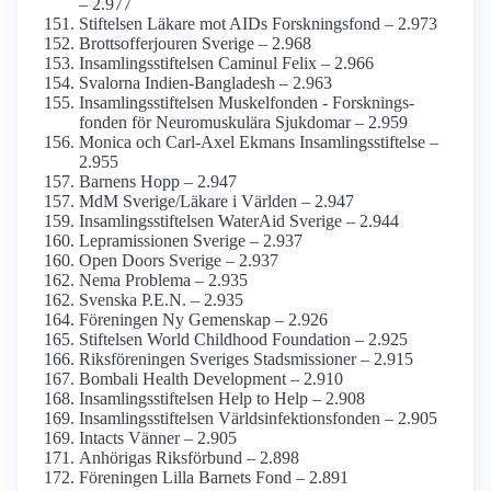
– 2.977
Stiftelsen Läkare mot AIDs Forsknings­fond – 2.973
Brottsoffer­jouren Sverige – 2.968
Insamlings­stiftelsen Caminul Felix – 2.966
Svalorna Indien-Bangladesh – 2.963
Insamlings­stiftelsen Muskelfonden - Forsknings­
fonden för Neuro­muskulära Sjukdomar – 2.959
Monica och Carl-Axel Ekmans Insamlings­stiftelse –
2.955
Barnens Hopp – 2.947
MdM Sverige/Läkare i Världen – 2.947
Insamlings­stiftelsen WaterAid Sverige – 2.944
Lepramissionen Sverige – 2.937
Open Doors Sverige – 2.937
Nema Problema – 2.935
Svenska P.E.N. – 2.935
Föreningen Ny Gemenskap – 2.926
Stiftelsen World Childhood Foundation – 2.925
Riksföreningen Sveriges Stadsmissioner – 2.915
Bombali Health Development – 2.910
Insamlings­stiftelsen Help to Help – 2.908
Insamlings­stiftelsen Världsinfektions­fonden – 2.905
Intacts Vänner – 2.905
Anhörigas Riksförbund – 2.898
Föreningen Lilla Barnets Fond – 2.891