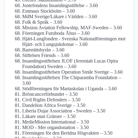
Jontefondens Insamlings­stiftelse – 3.60
Emmaus Stockholm – 3.60
MdM Sverige/Läkare i Världen – 3.60
Folk & Språk – 3.60
Mission Aviation Fellowship, MAF-Sweden – 3.60
Föreningen Furuboda Åhus – 3.60
Hjärt-Lungfonden - Svenska National­föreningen mot
Hjärt- och Lung­sjukdomar – 3.60
Barnrättsbyrån – 3.60
Stiftelsen Friends – 3.60
Insamlings­stiftelsen JLOF (Jeremiah Lucas Opira
Foundation) Sweden – 3.60
Insamlings­stiftelsen Operation Smile Sverige – 3.60
Insamlings­stiftelsen The Chiparamba Foundation –
3.60
Stödföreningen för Martaskolan i Uganda – 3.60
Bröstcancer­förbundet – 3.50
Civil Rights Defenders – 3.50
Dandelion Africa Sverige – 3.50
Liberia Dujar Association - Sweden – 3.50
Läkare utan Gränser – 3.50
MedieMission International – 3.50
MOD - Mer organ­donation – 3.50
Föreningen för den Beridna Högvakten – 3.50