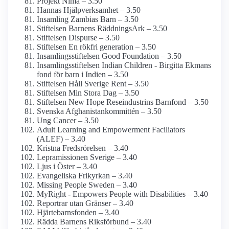
Projekt Nima – 3.50
Hannas Hjälp­verksamhet – 3.50
Insamling Zambias Barn – 3.50
Stiftelsen Barnens RäddningsArk – 3.50
Stiftelsen Dispurse – 3.50
Stiftelsen En rökfri generation – 3.50
Insamlings­stiftelsen Good Foundation – 3.50
Insamlings­stiftelsen Indian Children - Birgitta Ekmans
fond för barn i Indien – 3.50
Stiftelsen Håll Sverige Rent – 3.50
Stiftelsen Min Stora Dag – 3.50
Stiftelsen New Hope Rese­industrins Barnfond – 3.50
Svenska Afghanistan­kommittén – 3.50
Ung Cancer – 3.50
Adult Learning and Empowerment Faciliators
(ALEF) – 3.40
Kristna Fredsrörelsen – 3.40
Lepramissionen Sverige – 3.40
Ljus i Öster – 3.40
Evangeliska Frikyrkan – 3.40
Missing People Sweden – 3.40
MyRight - Empowers People with Disabilities – 3.40
Reportrar utan Gränser – 3.40
Hjärtebarns­fonden – 3.40
Rädda Barnens Riksförbund – 3.40