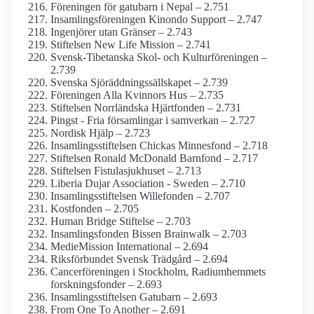
Föreningen för gatubarn i Nepal – 2.751
Insamlings­föreningen Kinondo Support – 2.747
Ingenjörer utan Gränser – 2.743
Stiftelsen New Life Mission – 2.741
Svensk-Tibetanska Skol- och Kulturföreningen –
2.739
Svenska Sjöräddnings­sällskapet – 2.739
Föreningen Alla Kvinnors Hus – 2.735
Stiftelsen Norrländska Hjärtfonden – 2.731
Pingst - Fria församlingar i samverkan – 2.727
Nordisk Hjälp – 2.723
Insamlings­stiftelsen Chickas Minnesfond – 2.718
Stiftelsen Ronald McDonald Barnfond – 2.717
Stiftelsen Fistulasjukhuset – 2.713
Liberia Dujar Association - Sweden – 2.710
Insamlings­stiftelsen Willefonden – 2.707
Kostfonden – 2.705
Human Bridge Stiftelse – 2.703
Insamlings­fonden Bissen Brainwalk – 2.703
MedieMission International – 2.694
Riksförbundet Svensk Trädgård – 2.694
Cancer­föreningen i Stockholm, Radium­hemmets
forsknings­fonder – 2.693
Insamlings­stiftelsen Gatubarn – 2.693
From One To Another – 2.691