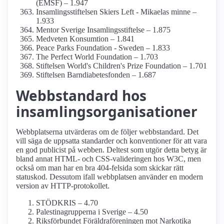
(EMSF) – 1.947
Insamlings­stiftelsen Skiers Left - Mikaelas minne –
1.933
Mentor Sverige Insamlings­stiftelse – 1.875
Medveten Konsumtion – 1.841
Peace Parks Foundation - Sweden – 1.833
The Perfect World Foundation – 1.703
Stiftelsen World's Children's Prize Foundation – 1.701
Stiftelsen Barndiabetes­fonden – 1.687
Webbstandard hos
insamlings­organisationer
Webbplatserna utvärderas om de följer webbstandard. Det
vill säga de uppsatta standarder och konventioner för att vara
en god publicist på webben. Deltest som utgör detta betyg är
bland annat HTML- och CSS-valideringen hos W3C, men
också om man har en bra 404-felsida som skickar rätt
statuskod. Dessutom ifall webbplatsen använder en modern
version av HTTP-protokollet.
STÖDKRIS – 4.70
Palestina­grupperna i Sverige – 4.50
Riksförbundet Föräldra­föreningen mot Narkotika