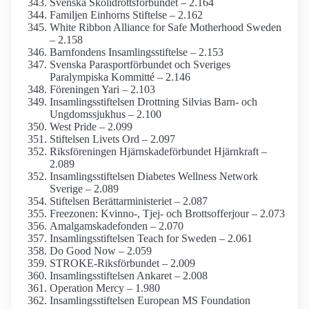
Svenska Skolidrotts­förbundet – 2.164
Familjen Einhorns Stiftelse – 2.162
White Ribbon Alliance for Safe Mother­hood Sweden
– 2.158
Barnfondens Insamlings­stiftelse – 2.153
Svenska Parasportförbundet och Sveriges
Paralympiska Kommitté – 2.146
Föreningen Yari – 2.103
Insamlings­stiftelsen Drottning Silvias Barn- och
Ungdoms­sjukhus – 2.100
West Pride – 2.099
Stiftelsen Livets Ord – 2.097
Riksföreningen Hjärnskade­förbundet Hjärnkraft –
2.089
Insamlings­stiftelsen Diabetes Wellness Network
Sverige – 2.089
Stiftelsen Berättar­ministeriet – 2.087
Freezonen: Kvinno-, Tjej- och Brottsofferjour – 2.073
Amalgamskade­fonden – 2.070
Insamlings­stiftelsen Teach for Sweden – 2.061
Do Good Now – 2.059
STROKE-Riksförbundet – 2.009
Insamlings­stiftelsen Ankaret – 2.008
Operation Mercy – 1.980
Insamlings­stiftelsen European MS Foundation