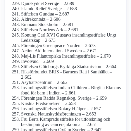
Djurskyddet Sverige – 2.689
Islamic Relief Sverige – 2.688
Stiftelsen Gundua – 2.687
Äldrekontakt – 2.686
Emmaus Stockholm – 2.681
Stiftelsen Nordens Ark – 2.681
Konung Carl XVI Gustavs insamlings­stiftelse Ungt
Ledarskap – 2.673
Föreningen Greenpeace Norden – 2.673
Action Aid International Sweden – 2.671
Maj-Lis Filantropiska Insamlings­stiftelse – 2.670
Involvaid – 2.669
Stiftelsen Göteborgs Kyrkliga Stads­mission – 2.664
Riksförbundet BRIS - Barnens Rätt i Samhället –
2.662
Asylrättscentrum – 2.662
Insamlings­stiftelsen Indian Children - Birgitta Ekmans
fond för barn i Indien – 2.661
Föreningen Rädda Regnskog, Sverige – 2.659
Kristna Fredsrörelsen – 2.658
Insamlings­stiftelsen Rotary Hjälper – 2.657
Svenska Naturskydds­föreningen – 2.653
Fru Berta Kamprads stiftelse för utforskning och
bekämpning av cancersjukdomar – 2.651
Insamlings­stiftelsen Oxfam Sverige – 2.647