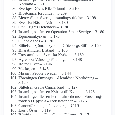
Norrland – 3.211
Sveriges Dövas Riksförbund – 3.210
Bröstcancer­förbundet – 3.209
Mercy Ships Sverige insamlings­stiftelse – 3.198
Svenska Hästars Värn – 3.189
Civil Rights Defenders – 3.186
Insamlings­stiftelsen Operation Smile Sverige – 3.180
Equmenia­kyrkan – 3.173
Out of Ashes – 3.170
Stiftelsen Sjömanskyrkan i Göteborgs Stift – 3.169
Bharat Indien-Bistånd – 3.165
Trossamfundet Svenska Kyrkan – 3.160
Ågrenska Vänskapsföreningen – 3.148
Ro för Livet – 3.146
Vi-skogen – 3.145
Missing People Sweden – 3.144
Föreningen Omsorgsjul-Hemlösa i Norrköping –
3.129
Stiftelsen Gävle Cancerfond – 3.127
Insamlings­stiftelsen Kvinna till Kvinna – 3.126
Insamlings­stiftelsen Perinatal­medicinska Forsknings­
fonden i Uppsala - Födelsefonden – 3.125
Cancer­föreningen Gävleborg – 3.119
Ljus i Öster – 3.119
Riksföreningen Den Öppna Dörren – 3.117