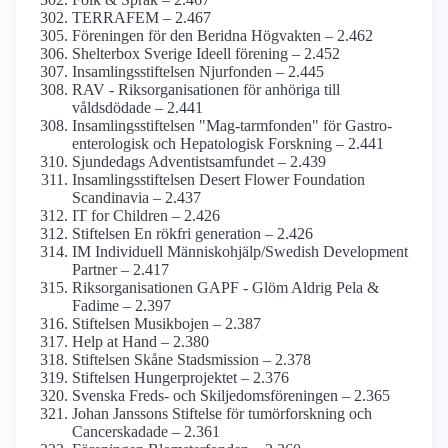
TERRAFEM – 2.467
Föreningen för den Beridna Högvakten – 2.462
Shelterbox Sverige Ideell förening – 2.452
Insamlings­stiftelsen Njurfonden – 2.445
RAV - Riksorganisationen för anhöriga till
våldsdödade – 2.441
Insamlings­stiftelsen "Mag-tarmfonden" för Gastro­
enterologisk och Hepatologisk Forskning – 2.441
Sjundedags Adventist­samfundet – 2.439
Insamlings­stiftelsen Desert Flower Foundation
Scandinavia – 2.437
IT for Children – 2.426
Stiftelsen En rökfri generation – 2.426
IM Individuell Människohjälp/­Swedish Development
Partner – 2.417
Riks­organisationen GAPF - Glöm Aldrig Pela &
Fadime – 2.397
Stiftelsen Musikbojen – 2.387
Help at Hand – 2.380
Stiftelsen Skåne Stadsmission – 2.378
Stiftelsen Hungerprojektet – 2.376
Svenska Freds- och Skiljedoms­föreningen – 2.365
Johan Janssons Stiftelse för tumör­forskning och
Cancer­skadade – 2.361