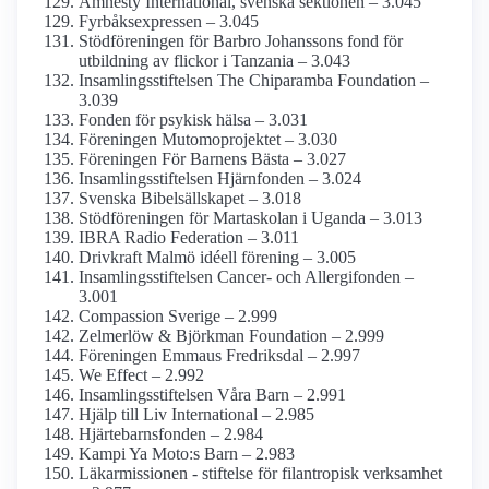
Amnesty International, svenska sektionen – 3.045
Fyrbåks­expressen – 3.045
Stödföreningen för Barbro Johanssons fond för
utbildning av flickor i Tanzania – 3.043
Insamlings­stiftelsen The Chiparamba Foundation –
3.039
Fonden för psykisk hälsa – 3.031
Föreningen Mutomoprojektet – 3.030
Föreningen För Barnens Bästa – 3.027
Insamlings­stiftelsen Hjärnfonden – 3.024
Svenska Bibelsällskapet – 3.018
Stödföreningen för Martaskolan i Uganda – 3.013
IBRA Radio Federation – 3.011
Drivkraft Malmö idéell förening – 3.005
Insamlings­stiftelsen Cancer- och Allergifonden –
3.001
Compassion Sverige – 2.999
Zelmerlöw & Björkman Foundation – 2.999
Föreningen Emmaus Fredriksdal – 2.997
We Effect – 2.992
Insamlings­stiftelsen Våra Barn – 2.991
Hjälp till Liv International – 2.985
Hjärtebarns­fonden – 2.984
Kampi Ya Moto:s Barn – 2.983
Läkarmissionen - stiftelse för filantropisk verksamhet