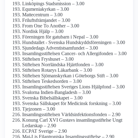
Linköpings Stadsmission – 3.00
Equmenia­kyrkan – 3.00
Mattecentrum – 3.00
Frilufts­främjandet – 3.00
From One To Another – 3.00
Nordisk Hjälp – 3.00
Föreningen för gatubarn i Nepal – 3.00
Hundstallet - Svenska Hundskydds­föreningen – 3.00
Sjundedags Adventist­samfundet – 3.00
Insamlings­stiftelsen Cancer- och Allergifonden – 3.00
Stiftelsen Fryshuset – 3.00
Stiftelsen Norrländska Hjärtfonden – 3.00
Stiftelsen Rotarys Läkarbank – 3.00
Stiftelsen Sjömanskyrkan i Göteborgs Stift – 3.00
Stiftelsen Teskedsorden – 3.00
Insamlings­stiftelsen Sveriges Lions Hjälpfond – 3.00
Svalorna Indien-Bangladesh – 3.00
Svenska Bibelsällskapet – 3.00
Svenska Sällskapet för Medicinsk forskning – 3.00
Tjejzonen – 3.00
Insamlings­stiftelsen Världsinfektions­fonden – 2.90
Konung Carl XVI Gustavs insamlings­stiftelse Ungt
Ledarskap – 2.90
ECPAT Sverige – 2.90
Maj-Lis Filantropiska Insamlings­stiftelse – 2.90