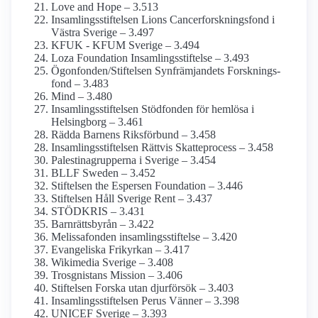
Love and Hope – 3.513
Insamlings­stiftelsen Lions Cancerforsknings­fond i
Västra Sverige – 3.497
KFUK - KFUM Sverige – 3.494
Loza Foundation Insamlings­stiftelse – 3.493
Ögonfonden/­Stiftelsen Synfrämjandets Forsknings­
fond – 3.483
Mind – 3.480
Insamlings­stiftelsen Stödfonden för hemlösa i
Helsingborg – 3.461
Rädda Barnens Riksförbund – 3.458
Insamlings­stiftelsen Rättvis Skatteprocess – 3.458
Palestina­grupperna i Sverige – 3.454
BLLF Sweden – 3.452
Stiftelsen the Espersen Foundation – 3.446
Stiftelsen Håll Sverige Rent – 3.437
STÖDKRIS – 3.431
Barnrättsbyrån – 3.422
Melissafonden insamlings­stiftelse – 3.420
Evangeliska Frikyrkan – 3.417
Wikimedia Sverige – 3.408
Trosgnistans Mission – 3.406
Stiftelsen Forska utan djurförsök – 3.403
Insamlings­stiftelsen Perus Vänner – 3.398
UNICEF Sverige – 3.393