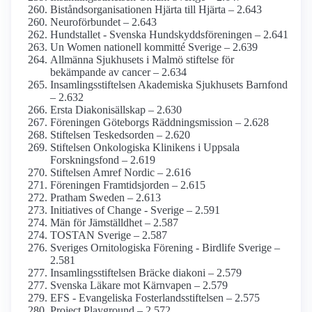
Bistånds­organisationen Hjärta till Hjärta – 2.643
Neuro­förbundet – 2.643
Hundstallet - Svenska Hundskydds­föreningen – 2.641
Un Women nationell kommitté Sverige – 2.639
Allmänna Sjukhusets i Malmö stiftelse för
bekämpande av cancer – 2.634
Insamlings­stiftelsen Akademiska Sjukhusets Barnfond
– 2.632
Ersta Diakonisällskap – 2.630
Föreningen Göteborgs Räddnings­mission – 2.628
Stiftelsen Teskedsorden – 2.620
Stiftelsen Onkologiska Klinikens i Uppsala
Forskningsfond – 2.619
Stiftelsen Amref Nordic – 2.616
Föreningen Framtidsjorden – 2.615
Pratham Sweden – 2.613
Initiatives of Change - Sverige – 2.591
Män för Jämställdhet – 2.587
TOSTAN Sverige – 2.587
Sveriges Ornitologiska Förening - Birdlife Sverige –
2.581
Insamlings­stiftelsen Bräcke diakoni – 2.579
Svenska Läkare mot Kärnvapen – 2.579
EFS - Evangeliska Fosterlands­stiftelsen – 2.575
Project Playground – 2.572