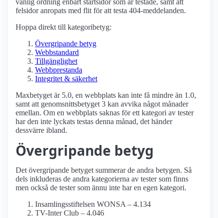
vanlig ordning enbart startsidor som är testade, samt att
felsidor anropats med flit för att testa 404-meddelanden.
Hoppa direkt till kategoribetyg:
Övergripande betyg
Webbstandard
Tillgänglighet
Webbprestanda
Integritet & säkerhet
Maxbetyget är 5.0, en webbplats kan inte få mindre än 1.0,
samt att genomsnittsbetyget 3 kan avvika något månader
emellan. Om en webbplats saknas för ett kategori av tester
har den inte lyckats testas denna månad, det händer
dessvärre ibland.
Övergripande betyg
Det övergripande betyget summerar de andra betygen. Så
dels inkluderas de andra kategorierna av tester som finns
men också de tester som ännu inte har en egen kategori.
Insamlings­stiftelsen WONSA – 4.134
TV-Inter Club – 4.046