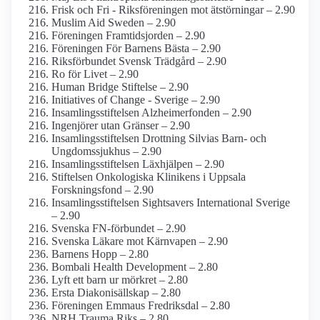
Frisk och Fri - Riksföreningen mot ätstörningar – 2.90
Muslim Aid Sweden – 2.90
Föreningen Framtidsjorden – 2.90
Föreningen För Barnens Bästa – 2.90
Riksförbundet Svensk Trädgård – 2.90
Ro för Livet – 2.90
Human Bridge Stiftelse – 2.90
Initiatives of Change - Sverige – 2.90
Insamlings­stiftelsen Alzheimer­fonden – 2.90
Ingenjörer utan Gränser – 2.90
Insamlings­stiftelsen Drottning Silvias Barn- och
Ungdoms­sjukhus – 2.90
Insamlings­stiftelsen Läxhjälpen – 2.90
Stiftelsen Onkologiska Klinikens i Uppsala
Forskningsfond – 2.90
Insamlings­stiftelsen Sightsavers International Sverige
– 2.90
Svenska FN-förbundet – 2.90
Svenska Läkare mot Kärnvapen – 2.90
Barnens Hopp – 2.80
Bombali Health Development – 2.80
Lyft ett barn ur mörkret – 2.80
Ersta Diakonisällskap – 2.80
Föreningen Emmaus Fredriksdal – 2.80
NRH Trauma Riks – 2.80