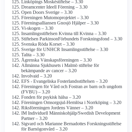
Linköpings Moskéstiftelse – 3.30
Dreamcenter Ideell Förening – 3.30
Open Doors Sverige – 3.30
Föreningen Mutomoprojektet – 3.30
Förenings­alliansen Gnosjö Hjälper – 3.30
Vi-skogen – 3.30
Insamlings­stiftelsen Kvinna till Kvinna – 3.30
Stiftelsen Parkinson­Förbundets Forskningsfond – 3.30
Svenska Röda Korset – 3.30
Sverige för UNHCR Insamlings­stiftelse – 3.30
Talita – 3.30
Ågrenska Vänskapsföreningen – 3.30
Allmänna Sjukhusets i Malmö stiftelse för
bekämpande av cancer – 3.20
Involvaid – 3.20
EFS - Evangeliska Fosterlands­stiftelsen – 3.20
Föreningen för Vård och Fostran av barn och ungdom
(FVBU) – 3.20
Fonden för psykisk hälsa – 3.20
Föreningen Omsorgsjul-Hemlösa i Norrköping – 3.20
Riksföreningen Jordens Vänner – 3.20
IM Individuell Människohjälp/­Swedish Development
Partner – 3.20
Sigvard och Marianne Bernadottes Forskningss­tiftelse
för Barnögon­vård – 3.20