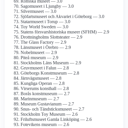
Röhsska museet — 3.0
Sagomuseet i Ljungby — 3.0
Silvermuseet — 3.0
Sjöfartsmuseet och Akvariet i Göteborg — 3.0
Statarmuseet i Torup — 3.0
Toy World Sweden — 3.0
Statens försvars­historiska museer (SFHM) — 2.9
Drottning­holms Slottsteater — 2.9
The Glass Factory — 2.9
Länsmuseet i Örebro — 2.9
Nobelmuseet — 2.9
Piteå museum — 2.9
Stockholms Läns Museum — 2.9
Gruvmuseet i Falun — 2.8
Göteborgs Konstmuseum — 2.8
Järnvägs­museet — 2.8
Kungliga Operan — 2.8
Virserums konsthall — 2.8
Borås konstmuseum — 2.7
Marinmuseum — 2.7
Museum Gustavianum — 2.7
Snus- och Tändsticks­museet — 2.7
Stockholm Toy Museum — 2.6
Frilufts­museet Gamla Linköping — 2.6
Fotevikens museum — 2.6