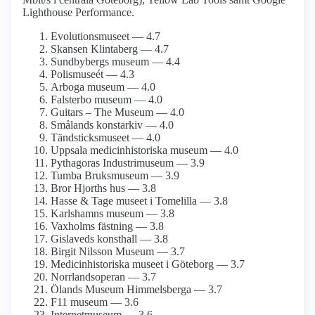
Lighthouse Performance.
Evolutions­museet — 4.7
Skansen Klintaberg — 4.7
Sundbybergs museum — 4.4
Polismuseét — 4.3
Arboga museum — 4.0
Falsterbo museum — 4.0
Guitars – The Museum — 4.0
Smålands konstarkiv — 4.0
Tändsticks­museet — 4.0
Uppsala medicinhistoriska museum — 4.0
Pythagoras Industrimuseum — 3.9
Tumba Bruksmuseum — 3.9
Bror Hjorths hus — 3.8
Hasse & Tage museet i Tomelilla — 3.8
Karlshamns museum — 3.8
Vaxholms fästning — 3.8
Gislaveds konsthall — 3.8
Birgit Nilsson Museum — 3.7
Medicinhistoriska museet i Göteborg — 3.7
Norrlandsoperan — 3.7
Ölands Museum Himmelsberga — 3.7
F11 museum — 3.6
Internet­museum — 3.6