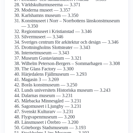
Världskultur­museerna — 3.371
Moderna museet — 3.357
Karlshamns museum — 3.350
Konstmuseet i Norr – Norrbottens länskonst­museum
— 3.350
Regionmuseet i Kristianstad — 3.346
Silvermuseet — 3.346
Sveriges centrum för arkitektur och design — 3.346
Drottning­holms Slottsteater — 3.343
Internet­museum — 3.343
Museum Gustavianum — 3.321
Wilhelm Peterson-Bergers – Sommarhagen — 3.308
The Glass Factory — 3.300
Härjedalens Fjällmuseum — 3.293
Magasin 3 — 3.269
Borås konstmuseum — 3.250
Lunds universitets Historiska museum — 3.243
Dalarnas museum — 3.231
Mårbacka Minnesgård — 3.231
Sagomuseet i Ljungby — 3.231
Svenskt Kulturarv — 3.231
Flygvapen­museum — 3.200
Länsmuseet i Örebro — 3.200
Göteborgs Stadsmuseum — 3.193
Stockholms Läns Museum — 3.193