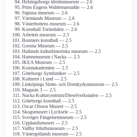
Helsingsborgs idrottsmuseum — 2.6
Prins Eugens Waldemarsudde — 2.6
Sigtuna museum — 2.6
Värmlands Museum — 2.6
Västerbottens museum — 2.6
Konsthall Tornedalen — 2.6
Arbetets museum — 2.5
Bonniers konsthall — 2.5
Grenna Museum — 2.5
Hallands kultur­historiska museum — 2.5
Hamnmuseum i Nacka — 2.5
IKEA Museum — 2.5
Konst­akademien — 2.5
Göteborgs Symfoniker — 2.5
Kulturen i Lund — 2.5
Linköpings Slotts- och Domkyrko­museum — 2.5
Magasin 3 — 2.5
Nacka Kulturcentrum/­Dieselverkstaden — 2.5
Göteborgs konsthall — 2.5
Oscar Olsson Museet — 2.5
Skogsmuseet i Lycksele — 2.5
Sveriges Fängelsemuseum — 2.5
Upplands­museet — 2.5
Vallby friluftsmuseum — 2.5
Västergötlands museum — 2.5