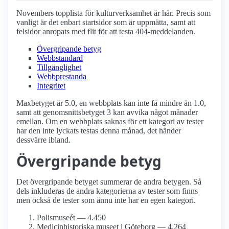
Novembers topplista för kultur­verksamhet är här. Precis som
vanligt är det enbart startsidor som är uppmätta, samt att
felsidor anropats med flit för att testa 404-meddelanden.
Övergripande betyg
Webbstandard
Tillgänglighet
Webbprestanda
Integritet
Maxbetyget är 5.0, en webbplats kan inte få mindre än 1.0,
samt att genomsnittsbetyget 3 kan avvika något månader
emellan. Om en webbplats saknas för ett kategori av tester
har den inte lyckats testas denna månad, det händer
dessvärre ibland.
Övergripande betyg
Det övergripande betyget summerar de andra betygen. Så
dels inkluderas de andra kategorierna av tester som finns
men också de tester som ännu inte har en egen kategori.
Polismuseét — 4.450
Medicinhistoriska museet i Göteborg — 4.264