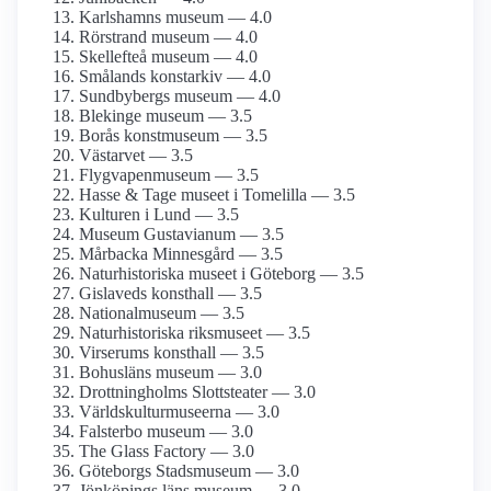
Karlshamns museum — 4.0
Rörstrand museum — 4.0
Skellefteå museum — 4.0
Smålands konstarkiv — 4.0
Sundbybergs museum — 4.0
Blekinge museum — 3.5
Borås konstmuseum — 3.5
Västarvet — 3.5
Flygvapen­museum — 3.5
Hasse & Tage museet i Tomelilla — 3.5
Kulturen i Lund — 3.5
Museum Gustavianum — 3.5
Mårbacka Minnesgård — 3.5
Naturhistoriska museet i Göteborg — 3.5
Gislaveds konsthall — 3.5
National­museum — 3.5
Naturhistoriska riksmuseet — 3.5
Virserums konsthall — 3.5
Bohusläns museum — 3.0
Drottning­holms Slottsteater — 3.0
Världskultur­museerna — 3.0
Falsterbo museum — 3.0
The Glass Factory — 3.0
Göteborgs Stadsmuseum — 3.0
Jönköpings läns museum — 3.0