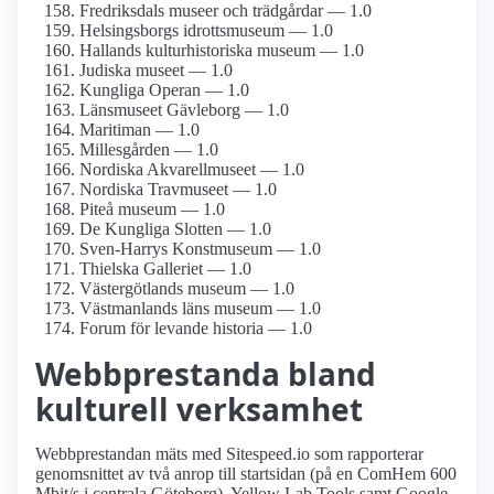
Fredriksdals museer och trädgårdar — 1.0
Helsingsborgs idrottsmuseum — 1.0
Hallands kultur­historiska museum — 1.0
Judiska museet — 1.0
Kungliga Operan — 1.0
Länsmuseet Gävleborg — 1.0
Maritiman — 1.0
Millesgården — 1.0
Nordiska Akvarellmuseet — 1.0
Nordiska Travmuseet — 1.0
Piteå museum — 1.0
De Kungliga Slotten — 1.0
Sven-Harrys Konstmuseum — 1.0
Thielska Galleriet — 1.0
Västergötlands museum — 1.0
Västmanlands läns museum — 1.0
Forum för levande historia — 1.0
Webbprestanda bland
kulturell verksamhet
Webbprestandan mäts med Sitespeed.io som rapporterar
genomsnittet av två anrop till startsidan (på en ComHem 600
Mbit/s i centrala Göteborg), Yellow Lab Tools samt Google