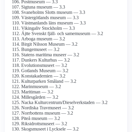
Postmuseum — 3.3
Sigtuna museum — 3.3
Svaneholms Slotts museum — 3.3
Västergötlands museum — 3.3
Västmanlands läns museum — 3.3
Vikingaliv Stockholm — 3.3
Ájtte Svenskt fjäll- och same­museum — 3.2
Arboga museum — 3.2
Birgit Nilsson Museum — 3.2
Bungemuseet — 3.2
Statens maritima museer — 3.2
Dunkers Kulturhus — 3.2
Evolutions­museet — 3.2
Gotlands Museum — 3.2
Konst­akademien — 3.2
Kulturparken Småland — 3.2
Marinmuseum — 3.2
Maritiman — 3.2
Millesgården — 3.2
Nacka Kulturcentrum/­Dieselverkstaden — 3.2
Nordiska Travmuseet — 3.2
Norrbottens museum — 3.2
Piteå museum — 3.2
Riksidrotts­museet — 3.2
Skogsmuseet i Lycksele — 3.2