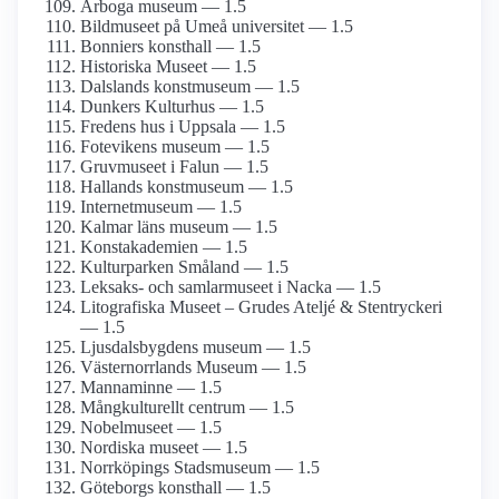
Arboga museum — 1.5
Bildmuseet på Umeå universitet — 1.5
Bonniers konsthall — 1.5
Historiska Museet — 1.5
Dalslands konstmuseum — 1.5
Dunkers Kulturhus — 1.5
Fredens hus i Uppsala — 1.5
Fotevikens museum — 1.5
Gruvmuseet i Falun — 1.5
Hallands konstmuseum — 1.5
Internet­museum — 1.5
Kalmar läns museum — 1.5
Konst­akademien — 1.5
Kulturparken Småland — 1.5
Leksaks- och samlar­museet i Nacka — 1.5
Litografiska Museet – Grudes Ateljé & Stentryckeri
— 1.5
Ljusdals­bygdens museum — 1.5
Västernorrlands Museum — 1.5
Mannaminne — 1.5
Mångkulturellt centrum — 1.5
Nobelmuseet — 1.5
Nordiska museet — 1.5
Norrköpings Stadsmuseum — 1.5
Göteborgs konsthall — 1.5