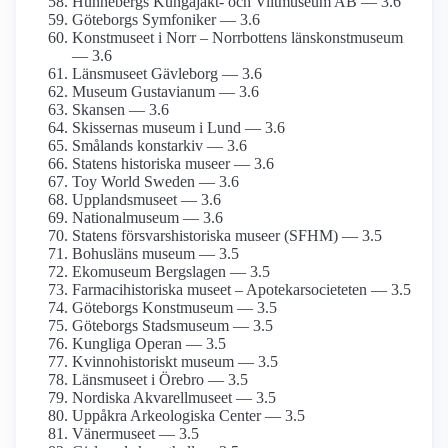
Hunnebergs Kungajakt- och Viltmuseum AB — 3.6
Göteborgs Symfoniker — 3.6
Konstmuseet i Norr – Norrbottens länskonst­museum
— 3.6
Länsmuseet Gävleborg — 3.6
Museum Gustavianum — 3.6
Skansen — 3.6
Skissernas museum i Lund — 3.6
Smålands konstarkiv — 3.6
Statens historiska museer — 3.6
Toy World Sweden — 3.6
Upplands­museet — 3.6
National­museum — 3.6
Statens försvars­historiska museer (SFHM) — 3.5
Bohusläns museum — 3.5
Ekomuseum Bergslagen — 3.5
Farmaci­historiska museet – Apotekar­societeten — 3.5
Göteborgs Konstmuseum — 3.5
Göteborgs Stadsmuseum — 3.5
Kungliga Operan — 3.5
Kvinnohistoriskt museum — 3.5
Länsmuseet i Örebro — 3.5
Nordiska Akvarellmuseet — 3.5
Uppåkra Arkeologiska Center — 3.5
Vänermuseet — 3.5