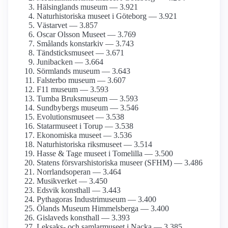
Hälsinglands museum — 3.921
Naturhistoriska museet i Göteborg — 3.921
Västarvet — 3.857
Oscar Olsson Museet — 3.769
Smålands konstarkiv — 3.743
Tändsticks­museet — 3.671
Junibacken — 3.664
Sörmlands museum — 3.643
Falsterbo museum — 3.607
F11 museum — 3.593
Tumba Bruksmuseum — 3.593
Sundbybergs museum — 3.546
Evolutions­museet — 3.538
Statarmuseet i Torup — 3.538
Ekonomiska museet — 3.536
Naturhistoriska riksmuseet — 3.514
Hasse & Tage museet i Tomelilla — 3.500
Statens försvars­historiska museer (SFHM) — 3.486
Norrlandsoperan — 3.464
Musikverket — 3.450
Edsvik konsthall — 3.443
Pythagoras Industrimuseum — 3.400
Ölands Museum Himmelsberga — 3.400
Gislaveds konsthall — 3.393
Leksaks- och samlar­museet i Nacka — 3.385