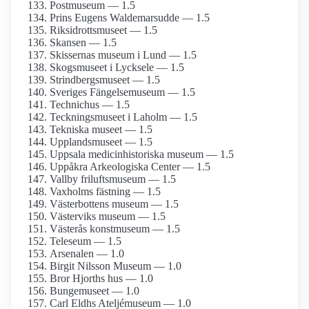
Postmuseum — 1.5
Prins Eugens Waldemarsudde — 1.5
Riksidrotts­museet — 1.5
Skansen — 1.5
Skissernas museum i Lund — 1.5
Skogsmuseet i Lycksele — 1.5
Strindbergs­museet — 1.5
Sveriges Fängelsemuseum — 1.5
Technichus — 1.5
Teckningsmuseet i Laholm — 1.5
Tekniska museet — 1.5
Upplands­museet — 1.5
Uppsala medicinhistoriska museum — 1.5
Uppåkra Arkeologiska Center — 1.5
Vallby friluftsmuseum — 1.5
Vaxholms fästning — 1.5
Västerbottens museum — 1.5
Västerviks museum — 1.5
Västerås konstmuseum — 1.5
Teleseum — 1.5
Arsenalen — 1.0
Birgit Nilsson Museum — 1.0
Bror Hjorths hus — 1.0
Bungemuseet — 1.0
Carl Eldhs Ateljémuseum — 1.0