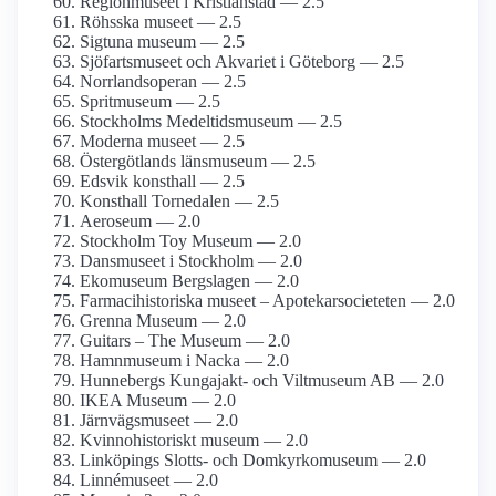
Regionmuseet i Kristianstad — 2.5
Röhsska museet — 2.5
Sigtuna museum — 2.5
Sjöfartsmuseet och Akvariet i Göteborg — 2.5
Norrlandsoperan — 2.5
Spritmuseum — 2.5
Stockholms Medeltids­museum — 2.5
Moderna museet — 2.5
Östergötlands länsmuseum — 2.5
Edsvik konsthall — 2.5
Konsthall Tornedalen — 2.5
Aeroseum — 2.0
Stockholm Toy Museum — 2.0
Dansmuseet i Stockholm — 2.0
Ekomuseum Bergslagen — 2.0
Farmaci­historiska museet – Apotekar­societeten — 2.0
Grenna Museum — 2.0
Guitars – The Museum — 2.0
Hamnmuseum i Nacka — 2.0
Hunnebergs Kungajakt- och Viltmuseum AB — 2.0
IKEA Museum — 2.0
Järnvägs­museet — 2.0
Kvinnohistoriskt museum — 2.0
Linköpings Slotts- och Domkyrko­museum — 2.0
Linnémuseet — 2.0