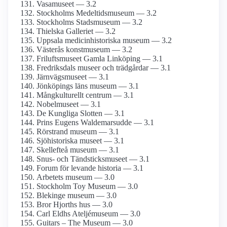
Vasamuseet — 3.2
Stockholms Medeltids­museum — 3.2
Stockholms Stadsmuseum — 3.2
Thielska Galleriet — 3.2
Uppsala medicinhistoriska museum — 3.2
Västerås konstmuseum — 3.2
Frilufts­museet Gamla Linköping — 3.1
Fredriksdals museer och trädgårdar — 3.1
Järnvägs­museet — 3.1
Jönköpings läns museum — 3.1
Mångkulturellt centrum — 3.1
Nobelmuseet — 3.1
De Kungliga Slotten — 3.1
Prins Eugens Waldemarsudde — 3.1
Rörstrand museum — 3.1
Sjöhistoriska museet — 3.1
Skellefteå museum — 3.1
Snus- och Tändsticks­museet — 3.1
Forum för levande historia — 3.1
Arbetets museum — 3.0
Stockholm Toy Museum — 3.0
Blekinge museum — 3.0
Bror Hjorths hus — 3.0
Carl Eldhs Ateljémuseum — 3.0
Guitars – The Museum — 3.0