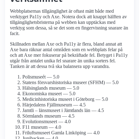
Webbplatsernas tillgänglighet är oftast mätt både med
verktyget Pa11y och Axe. Notera dock att knappt hälften av
tillgänglighetsbristerna på webben kan upptäckas med
verktyg som dessa, så se det som en fingervisning snarare än
facit.
Skillnaden mellan Axe och Pa11y är flera, bland annat att
Axe bara räknar antal områden som en webbplats felar på
och att Axe mer fokuserar på bekräftade fel. Betyget i Pa11y
utgår från antalet unika fel snarare än unika sorters fel.
Tanken är att dessa två ska balansera upp varandra.
Polismuseét — 5.0
Statens försvars­historiska museer (SFHM) — 5.0
Hälsinglands museum — 5.0
Ekonomiska museet — 5.0
Medicinhistoriska museet i Göteborg — 5.0
Härjedalens Fjällmuseum — 4.5
Jamtli – länsmuseet i Jämtlands län — 4.5
Sörmlands museum — 4.5
Evolutions­museet — 4.0
F11 museum — 4.0
Frilufts­museet Gamla Linköping — 4.0
Junibacken — 4.0