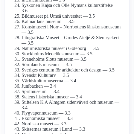
Syskonen Kajsa och Olle Nymans kulturstiftelse —
3.6
Bildmuseet på Umeå universitet — 3.5
Kalmar läns museum — 3.5
Konstmuseet i Norr – Norrbottens länskonst­museum
— 3.5
Litografiska Museet – Grudes Ateljé & Stentryckeri
— 3.5
Naturhistoriska museet i Göteborg — 3.5
Stockholms Medeltids­museum — 3.5
Svaneholms Slotts museum — 3.5
Sörmlands museum — 3.5
Sveriges centrum för arkitektur och design — 3.5
Svenskt Kulturarv — 3.5
Världskultur­museerna — 3.4
Junibacken — 3.4
Spritmuseum — 3.4
Statens historiska museer — 3.4
Stiftelsen K A Almgren sidenväveri och museum —
3.4
Flygvapen­museum — 3.3
Ekonomiska museet — 3.3
Nordiska museet — 3.3
Skissernas museum i Lund — 3.3