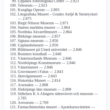
Uppåkra Arkeologiska Center — 2.923
Teleseum — 2.923
Kungliga Operan — 2.893
Litografiska Museet – Grudes Ateljé & Stentryckeri
— 2.875
Birgit Nilsson Museum — 2.871
Statens maritima museer — 2.864
Nordiska Akvarellmuseet — 2.864
Blekinge museum — 2.857
Sigtuna museum — 2.850
Upplands­museet — 2.850
Bildmuseet på Umeå universitet — 2.846
Bonniers konsthall — 2.846
Västernorrlands Museum — 2.846
Norrköpings Konstmuseum — 2.846
Vänermuseet — 2.846
Gruvmuseet i Falun — 2.843
Järnvägs­museet — 2.843
Historiska Museet — 2.814
Arsenalen — 2.808
Jönköpings läns museum — 2.808
Stiftelsen K A Almgren sidenväveri och museum —
2.785
Aeroseum — 2.769
Farmaci­historiska museet – Apotekar­societeten —