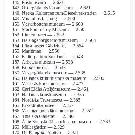
Postmuseum — 2.621
Östergötlands länsmuseum — 2.621
Nacka Kulturcentrum/­Dieselverkstaden — 2.615
Vaxholms fästning — 2.600
Västerbottens museum — 2.600
Stockholm Toy Museum — 2.592
Linnémuseet — 2.583
Helsingsborgs idrottsmuseum — 2.564
Länsmuseet Gävleborg — 2.554
Maritiman — 2.550
Kulturparken Småland — 2.543
Arbetets museum — 2.538
Bungemuseet — 2.538
Västergötlands museum — 2.538
Hallands kultur­historiska museum — 2.500
Västerås konstmuseum — 2.477
Carl Eldhs Ateljémuseum — 2.464
Hallands konstmuseum — 2.385
Nordiska Travmuseet — 2.385
Riksidrotts­museet — 2.357
Västmanlands läns museum — 2.357
Thielska Galleriet — 2.346
Ájtte Svenskt fjäll- och same­museum — 2.333
Millesgården — 2.329
De Kungliga Slotten — 2.321