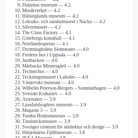
Dalarnas museum — 4.2
Musikverket — 4.2
Hälsinglands museum — 4.2
Leksaks- och samlar­museet i Nacka — 4.2
Silvermuseet — 4.2
The Glass Factory — 4.1
Göteborgs konsthall — 4.1
Norrlandsoperan — 4.1
Drottning­holms Slottsteater — 4.0
Fredens hus i Uppsala — 4.0
Junibacken — 4.0
Mårbacka Minnesgård — 4.0
Technichus — 4.0
Teckningsmuseet i Laholm — 4.0
Västerviks museum — 4.0
Wilhelm Peterson-Bergers – Sommarhagen — 4.0
Svenskt Kulturarv — 4.0
Arsenalen — 3.9
Ljusdals­bygdens museum — 3.9
Magasin 3 — 3.9
Tumba Bruksmuseum — 3.9
Tändsticks­museet — 3.9
Sveriges centrum för arkitektur och design — 3.9
Härjedalens Fjällmuseum — 3.8
IKEA Museum — 3.8