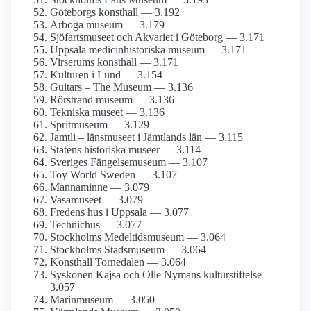
Göteborgs konsthall — 3.192
Arboga museum — 3.179
Sjöfartsmuseet och Akvariet i Göteborg — 3.171
Uppsala medicinhistoriska museum — 3.171
Virserums konsthall — 3.171
Kulturen i Lund — 3.154
Guitars – The Museum — 3.136
Rörstrand museum — 3.136
Tekniska museet — 3.136
Spritmuseum — 3.129
Jamtli – länsmuseet i Jämtlands län — 3.115
Statens historiska museer — 3.114
Sveriges Fängelsemuseum — 3.107
Toy World Sweden — 3.107
Mannaminne — 3.079
Vasamuseet — 3.079
Fredens hus i Uppsala — 3.077
Technichus — 3.077
Stockholms Medeltids­museum — 3.064
Stockholms Stadsmuseum — 3.064
Konsthall Tornedalen — 3.064
Syskonen Kajsa och Olle Nymans kulturstiftelse —
3.057
Marinmuseum — 3.050