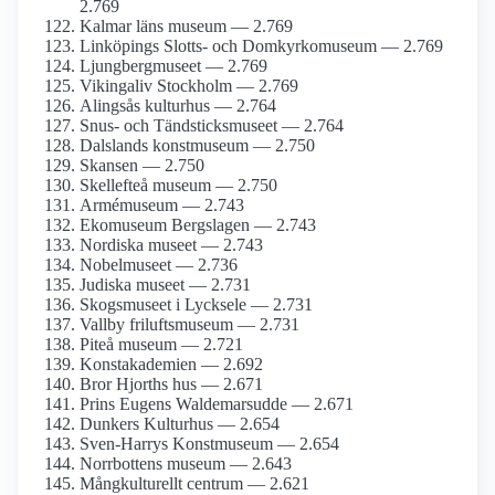
2.769
Kalmar läns museum — 2.769
Linköpings Slotts- och Domkyrko­museum — 2.769
Ljungberg­museet — 2.769
Vikingaliv Stockholm — 2.769
Alingsås kulturhus — 2.764
Snus- och Tändsticks­museet — 2.764
Dalslands konstmuseum — 2.750
Skansen — 2.750
Skellefteå museum — 2.750
Armé­museum — 2.743
Ekomuseum Bergslagen — 2.743
Nordiska museet — 2.743
Nobelmuseet — 2.736
Judiska museet — 2.731
Skogsmuseet i Lycksele — 2.731
Vallby friluftsmuseum — 2.731
Piteå museum — 2.721
Konst­akademien — 2.692
Bror Hjorths hus — 2.671
Prins Eugens Waldemarsudde — 2.671
Dunkers Kulturhus — 2.654
Sven-Harrys Konstmuseum — 2.654
Norrbottens museum — 2.643
Mångkulturellt centrum — 2.621