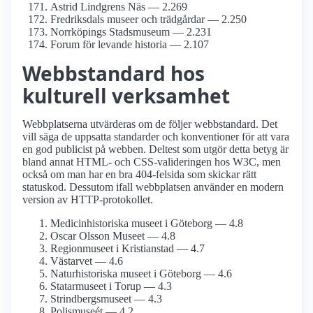
Astrid Lindgrens Näs — 2.269
Fredriksdals museer och trädgårdar — 2.250
Norrköpings Stadsmuseum — 2.231
Forum för levande historia — 2.107
Webbstandard hos
kulturell verksamhet
Webbplatserna utvärderas om de följer webbstandard. Det
vill säga de uppsatta standarder och konventioner för att vara
en god publicist på webben. Deltest som utgör detta betyg är
bland annat HTML- och CSS-valideringen hos W3C, men
också om man har en bra 404-felsida som skickar rätt
statuskod. Dessutom ifall webbplatsen använder en modern
version av HTTP-protokollet.
Medicinhistoriska museet i Göteborg — 4.8
Oscar Olsson Museet — 4.8
Regionmuseet i Kristianstad — 4.7
Västarvet — 4.6
Naturhistoriska museet i Göteborg — 4.6
Statarmuseet i Torup — 4.3
Strindbergs­museet — 4.3
Polismuseét — 4.2