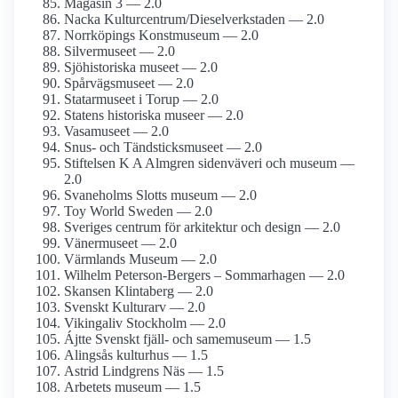
Magasin 3 — 2.0
Nacka Kulturcentrum/­Dieselverkstaden — 2.0
Norrköpings Konstmuseum — 2.0
Silvermuseet — 2.0
Sjöhistoriska museet — 2.0
Spårvägsmuseet — 2.0
Statarmuseet i Torup — 2.0
Statens historiska museer — 2.0
Vasamuseet — 2.0
Snus- och Tändsticks­museet — 2.0
Stiftelsen K A Almgren sidenväveri och museum —
2.0
Svaneholms Slotts museum — 2.0
Toy World Sweden — 2.0
Sveriges centrum för arkitektur och design — 2.0
Vänermuseet — 2.0
Värmlands Museum — 2.0
Wilhelm Peterson-Bergers – Sommarhagen — 2.0
Skansen Klintaberg — 2.0
Svenskt Kulturarv — 2.0
Vikingaliv Stockholm — 2.0
Ájtte Svenskt fjäll- och same­museum — 1.5
Alingsås kulturhus — 1.5
Astrid Lindgrens Näs — 1.5
Arbetets museum — 1.5