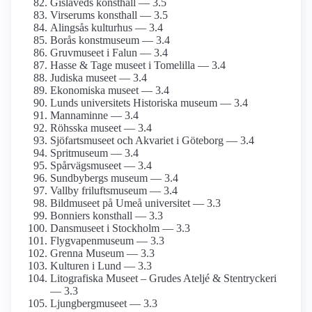
Gislaveds konsthall — 3.5
Virserums konsthall — 3.5
Alingsås kulturhus — 3.4
Borås konstmuseum — 3.4
Gruvmuseet i Falun — 3.4
Hasse & Tage museet i Tomelilla — 3.4
Judiska museet — 3.4
Ekonomiska museet — 3.4
Lunds universitets Historiska museum — 3.4
Mannaminne — 3.4
Röhsska museet — 3.4
Sjöfartsmuseet och Akvariet i Göteborg — 3.4
Spritmuseum — 3.4
Spårvägsmuseet — 3.4
Sundbybergs museum — 3.4
Vallby friluftsmuseum — 3.4
Bildmuseet på Umeå universitet — 3.3
Bonniers konsthall — 3.3
Dansmuseet i Stockholm — 3.3
Flygvapen­museum — 3.3
Grenna Museum — 3.3
Kulturen i Lund — 3.3
Litografiska Museet – Grudes Ateljé & Stentryckeri
— 3.3
Ljungberg­museet — 3.3