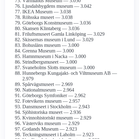
Värmlands Museum — 3.050
Ljusdals­bygdens museum — 3.042
IKEA Museum — 3.038
Röhsska museet — 3.038
Göteborgs Konstmuseum — 3.036
Skansen Klintaberg — 3.036
Frilufts­museet Gamla Linköping — 3.029
Skissernas museum i Lund — 3.029
Bohusläns museum — 3.000
Grenna Museum — 3.000
Hamnmuseum i Nacka — 3.000
Strindbergs­museet — 3.000
Svaneholms Slotts museum — 3.000
Hunnebergs Kungajakt- och Viltmuseum AB —
2.979
Spårvägsmuseet — 2.969
National­museum — 2.964
Göteborgs Symfoniker — 2.962
Fotevikens museum — 2.957
Dansmuseet i Stockholm — 2.943
Sjöhistoriska museet — 2.936
Kvinnohistoriskt museum — 2.929
Västerviks museum — 2.929
Gotlands Museum — 2.923
Teckningsmuseet i Laholm — 2.923