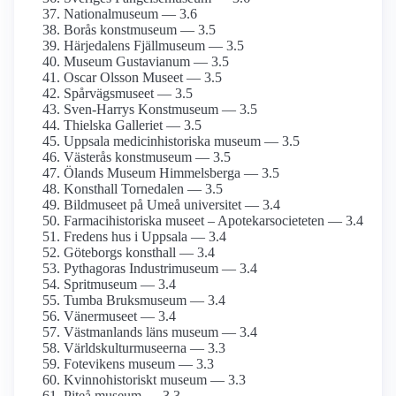
National­museum — 3.6
Borås konstmuseum — 3.5
Härjedalens Fjällmuseum — 3.5
Museum Gustavianum — 3.5
Oscar Olsson Museet — 3.5
Spårvägsmuseet — 3.5
Sven-Harrys Konstmuseum — 3.5
Thielska Galleriet — 3.5
Uppsala medicinhistoriska museum — 3.5
Västerås konstmuseum — 3.5
Ölands Museum Himmelsberga — 3.5
Konsthall Tornedalen — 3.5
Bildmuseet på Umeå universitet — 3.4
Farmaci­historiska museet – Apotekar­societeten — 3.4
Fredens hus i Uppsala — 3.4
Göteborgs konsthall — 3.4
Pythagoras Industrimuseum — 3.4
Spritmuseum — 3.4
Tumba Bruksmuseum — 3.4
Vänermuseet — 3.4
Västmanlands läns museum — 3.4
Världskultur­museerna — 3.3
Fotevikens museum — 3.3
Kvinnohistoriskt museum — 3.3
Piteå museum — 3.3