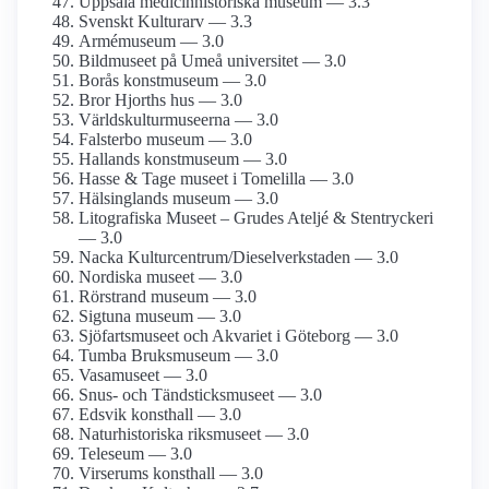
Uppsala medicinhistoriska museum — 3.3
Svenskt Kulturarv — 3.3
Armé­museum — 3.0
Bildmuseet på Umeå universitet — 3.0
Borås konstmuseum — 3.0
Bror Hjorths hus — 3.0
Världskultur­museerna — 3.0
Falsterbo museum — 3.0
Hallands konstmuseum — 3.0
Hasse & Tage museet i Tomelilla — 3.0
Hälsinglands museum — 3.0
Litografiska Museet – Grudes Ateljé & Stentryckeri
— 3.0
Nacka Kulturcentrum/­Dieselverkstaden — 3.0
Nordiska museet — 3.0
Rörstrand museum — 3.0
Sigtuna museum — 3.0
Sjöfartsmuseet och Akvariet i Göteborg — 3.0
Tumba Bruksmuseum — 3.0
Vasamuseet — 3.0
Snus- och Tändsticks­museet — 3.0
Edsvik konsthall — 3.0
Naturhistoriska riksmuseet — 3.0
Teleseum — 3.0
Virserums konsthall — 3.0