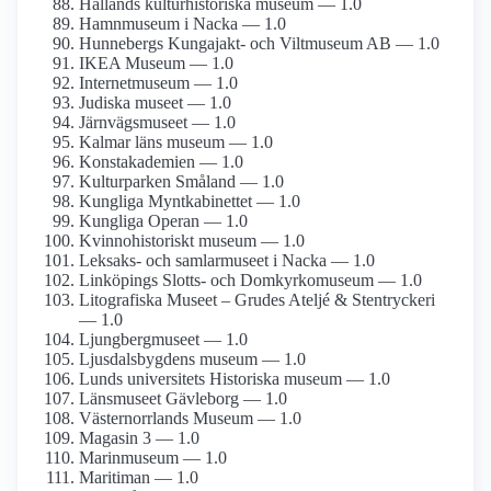
Hallands kultur­historiska museum — 1.0
Hamnmuseum i Nacka — 1.0
Hunnebergs Kungajakt- och Viltmuseum AB — 1.0
IKEA Museum — 1.0
Internet­museum — 1.0
Judiska museet — 1.0
Järnvägs­museet — 1.0
Kalmar läns museum — 1.0
Konst­akademien — 1.0
Kulturparken Småland — 1.0
Kungliga Mynt­kabinettet — 1.0
Kungliga Operan — 1.0
Kvinnohistoriskt museum — 1.0
Leksaks- och samlar­museet i Nacka — 1.0
Linköpings Slotts- och Domkyrko­museum — 1.0
Litografiska Museet – Grudes Ateljé & Stentryckeri
— 1.0
Ljungberg­museet — 1.0
Ljusdals­bygdens museum — 1.0
Lunds universitets Historiska museum — 1.0
Länsmuseet Gävleborg — 1.0
Västernorrlands Museum — 1.0
Magasin 3 — 1.0
Marinmuseum — 1.0
Maritiman — 1.0