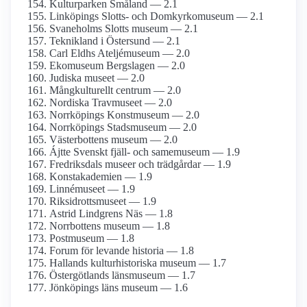
Kulturparken Småland — 2.1
Linköpings Slotts- och Domkyrko­museum — 2.1
Svaneholms Slotts museum — 2.1
Teknikland i Östersund — 2.1
Carl Eldhs Ateljémuseum — 2.0
Ekomuseum Bergslagen — 2.0
Judiska museet — 2.0
Mångkulturellt centrum — 2.0
Nordiska Travmuseet — 2.0
Norrköpings Konstmuseum — 2.0
Norrköpings Stadsmuseum — 2.0
Västerbottens museum — 2.0
Ájtte Svenskt fjäll- och same­museum — 1.9
Fredriksdals museer och trädgårdar — 1.9
Konst­akademien — 1.9
Linnémuseet — 1.9
Riksidrotts­museet — 1.9
Astrid Lindgrens Näs — 1.8
Norrbottens museum — 1.8
Postmuseum — 1.8
Forum för levande historia — 1.8
Hallands kultur­historiska museum — 1.7
Östergötlands länsmuseum — 1.7
Jönköpings läns museum — 1.6