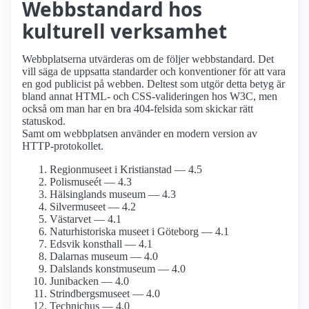
Webbstandard hos
kulturell verksamhet
Webbplatserna utvärderas om de följer webbstandard. Det
vill säga de uppsatta standarder och konventioner för att vara
en god publicist på webben. Deltest som utgör detta betyg är
bland annat HTML- och CSS-valideringen hos W3C, men
också om man har en bra 404-felsida som skickar rätt
statuskod.
Samt om webbplatsen använder en modern version av
HTTP-protokollet.
Regionmuseet i Kristianstad — 4.5
Polismuseét — 4.3
Hälsinglands museum — 4.3
Silvermuseet — 4.2
Västarvet — 4.1
Naturhistoriska museet i Göteborg — 4.1
Edsvik konsthall — 4.1
Dalarnas museum — 4.0
Dalslands konstmuseum — 4.0
Junibacken — 4.0
Strindbergs­museet — 4.0
Technichus — 4.0