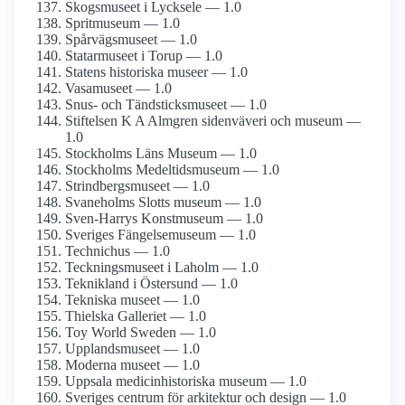
Skogsmuseet i Lycksele — 1.0
Spritmuseum — 1.0
Spårvägsmuseet — 1.0
Statarmuseet i Torup — 1.0
Statens historiska museer — 1.0
Vasamuseet — 1.0
Snus- och Tändsticks­museet — 1.0
Stiftelsen K A Almgren sidenväveri och museum —
1.0
Stockholms Läns Museum — 1.0
Stockholms Medeltids­museum — 1.0
Strindbergs­museet — 1.0
Svaneholms Slotts museum — 1.0
Sven-Harrys Konstmuseum — 1.0
Sveriges Fängelsemuseum — 1.0
Technichus — 1.0
Teckningsmuseet i Laholm — 1.0
Teknikland i Östersund — 1.0
Tekniska museet — 1.0
Thielska Galleriet — 1.0
Toy World Sweden — 1.0
Upplands­museet — 1.0
Moderna museet — 1.0
Uppsala medicinhistoriska museum — 1.0
Sveriges centrum för arkitektur och design — 1.0