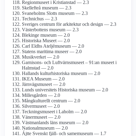
Regionmuseet i Kristianstad — 2.3
Skellefteå museum — 2.3
Svaneholms Slotts museum — 2.3
Technichus — 2.3
Sveriges centrum för arkitektur och design — 2.3
Västerbottens museum — 2.3
Blekinge museum — 2.0
Historiska Museet — 2.0
Carl Eldhs Ateljémuseum — 2.0
Statens maritima museer — 2.0
Musikverket — 2.0
Garnisons- och Luftvärns­museet – 91:an museet i
Halmstad — 2.0
Hallands kultur­historiska museum — 2.0
IKEA Museum — 2.0
Järnvägs­museet — 2.0
Lunds universitets Historiska museum — 2.0
Millesgården — 2.0
Mångkulturellt centrum — 2.0
Silvermuseet — 2.0
Teckningsmuseet i Laholm — 2.0
Vänermuseet — 2.0
Västmanlands läns museum — 2.0
National­museum — 2.0
Ájtte Svenskt fjäll- och same­museum — 1.7