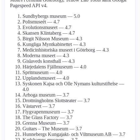
Pagespeed API v4.
Sundbybergs museum — 5.0
Polismuseét — 4.7
Evolutions­museet — 4.7
Skansen Klintaberg — 4.7
Birgit Nilsson Museum — 4.3
Kungliga Mynt­kabinettet — 4.3
Medicinhistoriska museet i Göteborg — 4.3
Moderna museet — 4.3
Gislaveds konsthall — 4.3
Härjedalens Fjällmuseum — 4.0
Spritmuseum — 4.0
Upplands­museet — 4.0
Syskonen Kajsa och Olle Nymans kulturstiftelse —
4.0
Arboga museum — 3.7
Drottning­holms Slottsteater — 3.7
Västarvet — 3.7
Flygvapen­museum — 3.7
The Glass Factory — 3.7
Grenna Museum — 3.7
Guitars – The Museum — 3.7
Hunnebergs Kungajakt- och Viltmuseum AB — 3.7
Karlshamns museum — 3.7