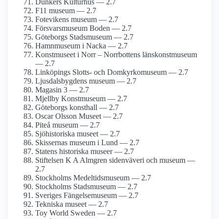
Dunkers Kulturhus — 2.7
F11 museum — 2.7
Fotevikens museum — 2.7
Försvars­museum Boden — 2.7
Göteborgs Stadsmuseum — 2.7
Hamnmuseum i Nacka — 2.7
Konstmuseet i Norr – Norrbottens länskonst­museum
— 2.7
Linköpings Slotts- och Domkyrko­museum — 2.7
Ljusdals­bygdens museum — 2.7
Magasin 3 — 2.7
Mjellby Konstmuseum — 2.7
Göteborgs konsthall — 2.7
Oscar Olsson Museet — 2.7
Piteå museum — 2.7
Sjöhistoriska museet — 2.7
Skissernas museum i Lund — 2.7
Statens historiska museer — 2.7
Stiftelsen K A Almgren sidenväveri och museum —
2.7
Stockholms Medeltids­museum — 2.7
Stockholms Stadsmuseum — 2.7
Sveriges Fängelsemuseum — 2.7
Tekniska museet — 2.7
Toy World Sweden — 2.7