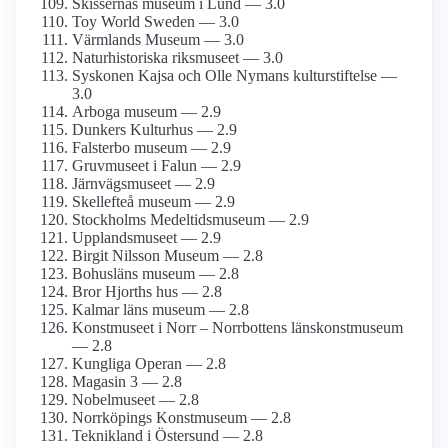
Skissernas museum i Lund — 3.0
Toy World Sweden — 3.0
Värmlands Museum — 3.0
Naturhistoriska riksmuseet — 3.0
Syskonen Kajsa och Olle Nymans kulturstiftelse —
3.0
Arboga museum — 2.9
Dunkers Kulturhus — 2.9
Falsterbo museum — 2.9
Gruvmuseet i Falun — 2.9
Järnvägs­museet — 2.9
Skellefteå museum — 2.9
Stockholms Medeltids­museum — 2.9
Upplands­museet — 2.9
Birgit Nilsson Museum — 2.8
Bohusläns museum — 2.8
Bror Hjorths hus — 2.8
Kalmar läns museum — 2.8
Konstmuseet i Norr – Norrbottens länskonst­museum
— 2.8
Kungliga Operan — 2.8
Magasin 3 — 2.8
Nobelmuseet — 2.8
Norrköpings Konstmuseum — 2.8
Teknikland i Östersund — 2.8