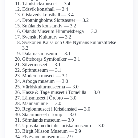
Tändsticks­museet — 3.4
Edsvik konsthall — 3.4
Gislaveds konsthall — 3.4
Drottning­holms Slottsteater — 3.2
Smålands konstarkiv — 3.2
Ölands Museum Himmelsberga — 3.2
Svenskt Kulturarv — 3.2
Syskonen Kajsa och Olle Nymans kulturstiftelse —
3.2
Dalarnas museum — 3.1
Göteborgs Symfoniker — 3.1
Silvermuseet — 3.1
Spritmuseum — 3.1
Moderna museet — 3.1
Arboga museum — 3.0
Världskultur­museerna — 3.0
Hasse & Tage museet i Tomelilla — 3.0
Länsmuseet i Örebro — 3.0
Mannaminne — 3.0
Regionmuseet i Kristianstad — 3.0
Statarmuseet i Torup — 3.0
Sörmlands museum — 3.0
Uppsala medicinhistoriska museum — 3.0
Birgit Nilsson Museum — 2.9
Flygvapen­museum — 2.9