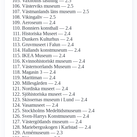
Vaxholms fästning — 2.5
Västerviks museum — 2.5
Västmanlands läns museum — 2.5
Vikingaliv — 2.5
Aeroseum — 2.4
Bonniers konsthall — 2.4
Historiska Museet — 2.4
Dunkers Kulturhus — 2.4
Gruvmuseet i Falun — 2.4
Hallands konstmuseum — 2.4
IKEA Museum — 2.4
Kvinnohistoriskt museum — 2.4
Västernorrlands Museum — 2.4
Magasin 3 — 2.4
Maritiman — 2.4
Millesgården — 2.4
Nordiska museet — 2.4
Sjöhistoriska museet — 2.4
Skissernas museum i Lund — 2.4
Vasamuseet — 2.4
Stockholms Medeltids­museum — 2.4
Sven-Harrys Konstmuseum — 2.4
Västergötlands museum — 2.4
Mariebergs­skogen i Karlstad — 2.4
Armé­museum — 2.3