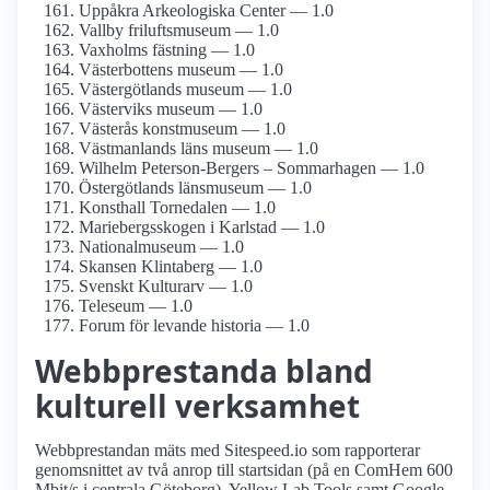
Uppåkra Arkeologiska Center — 1.0
Vallby friluftsmuseum — 1.0
Vaxholms fästning — 1.0
Västerbottens museum — 1.0
Västergötlands museum — 1.0
Västerviks museum — 1.0
Västerås konstmuseum — 1.0
Västmanlands läns museum — 1.0
Wilhelm Peterson-Bergers – Sommarhagen — 1.0
Östergötlands länsmuseum — 1.0
Konsthall Tornedalen — 1.0
Mariebergs­skogen i Karlstad — 1.0
National­museum — 1.0
Skansen Klintaberg — 1.0
Svenskt Kulturarv — 1.0
Teleseum — 1.0
Forum för levande historia — 1.0
Webbprestanda bland
kulturell verksamhet
Webbprestandan mäts med Sitespeed.io som rapporterar
genomsnittet av två anrop till startsidan (på en ComHem 600
Mbit/s i centrala Göteborg), Yellow Lab Tools samt Google