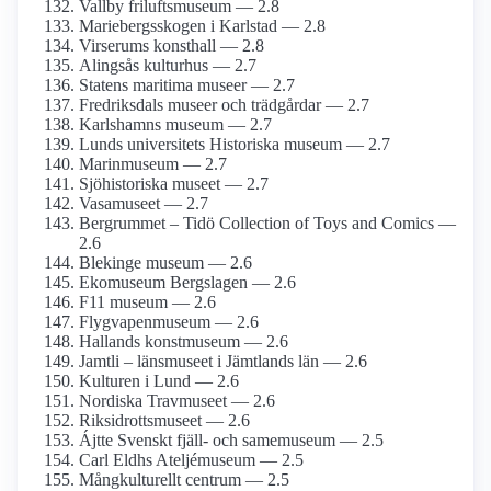
Vallby friluftsmuseum — 2.8
Mariebergs­skogen i Karlstad — 2.8
Virserums konsthall — 2.8
Alingsås kulturhus — 2.7
Statens maritima museer — 2.7
Fredriksdals museer och trädgårdar — 2.7
Karlshamns museum — 2.7
Lunds universitets Historiska museum — 2.7
Marinmuseum — 2.7
Sjöhistoriska museet — 2.7
Vasamuseet — 2.7
Bergrummet – Tidö Collection of Toys and Comics —
2.6
Blekinge museum — 2.6
Ekomuseum Bergslagen — 2.6
F11 museum — 2.6
Flygvapen­museum — 2.6
Hallands konstmuseum — 2.6
Jamtli – länsmuseet i Jämtlands län — 2.6
Kulturen i Lund — 2.6
Nordiska Travmuseet — 2.6
Riksidrotts­museet — 2.6
Ájtte Svenskt fjäll- och same­museum — 2.5
Carl Eldhs Ateljémuseum — 2.5
Mångkulturellt centrum — 2.5