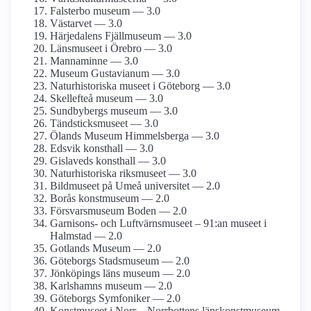
Falsterbo museum — 3.0
Västarvet — 3.0
Härjedalens Fjällmuseum — 3.0
Länsmuseet i Örebro — 3.0
Mannaminne — 3.0
Museum Gustavianum — 3.0
Naturhistoriska museet i Göteborg — 3.0
Skellefteå museum — 3.0
Sundbybergs museum — 3.0
Tändsticks­museet — 3.0
Ölands Museum Himmelsberga — 3.0
Edsvik konsthall — 3.0
Gislaveds konsthall — 3.0
Naturhistoriska riksmuseet — 3.0
Bildmuseet på Umeå universitet — 2.0
Borås konstmuseum — 2.0
Försvars­museum Boden — 2.0
Garnisons- och Luftvärns­museet – 91:an museet i
Halmstad — 2.0
Gotlands Museum — 2.0
Göteborgs Stadsmuseum — 2.0
Jönköpings läns museum — 2.0
Karlshamns museum — 2.0
Göteborgs Symfoniker — 2.0
Konstmuseet i Norr – Norrbottens länskonst­museum