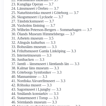
Kungliga Operan — 3.7
Länsmuseet i Örebro — 3.7
Naturhistoriska museet i Göteborg — 3.7
Skogsmuseet i Lycksele — 3.7
Tändsticks­museet — 3.7
Vaxholms fästning — 3.7
Wilhelm Peterson-Bergers – Sommarhagen — 3.7
Ölands Museum Himmelsberga — 3.7
Arbetets museum — 3.5
Alingsås kulturhus — 3.3
Bohusläns museum — 3.3
Frilufts­museet Gamla Linköping — 3.3
Internet­museum — 3.3
Junibacken — 3.3
Jamtli – länsmuseet i Jämtlands län — 3.3
Kalmar läns museum — 3.3
Göteborgs Symfoniker — 3.3
Mannaminne — 3.3
Nordiska Akvarellmuseet — 3.3
Röhsska museet — 3.3
Sagomuseet i Ljungby — 3.3
Smålands konstarkiv — 3.3
Statarmuseet i Torup — 3.3
Sörmlands museum — 3.3