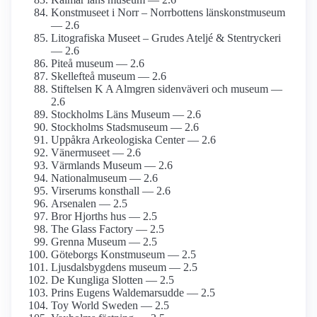
Konstmuseet i Norr – Norrbottens länskonst­museum
— 2.6
Litografiska Museet – Grudes Ateljé & Stentryckeri
— 2.6
Piteå museum — 2.6
Skellefteå museum — 2.6
Stiftelsen K A Almgren sidenväveri och museum —
2.6
Stockholms Läns Museum — 2.6
Stockholms Stadsmuseum — 2.6
Uppåkra Arkeologiska Center — 2.6
Vänermuseet — 2.6
Värmlands Museum — 2.6
National­museum — 2.6
Virserums konsthall — 2.6
Arsenalen — 2.5
Bror Hjorths hus — 2.5
The Glass Factory — 2.5
Grenna Museum — 2.5
Göteborgs Konstmuseum — 2.5
Ljusdals­bygdens museum — 2.5
De Kungliga Slotten — 2.5
Prins Eugens Waldemarsudde — 2.5
Toy World Sweden — 2.5