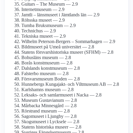
Guitars – The Museum — 2.9
Internet­museum — 2.9
Jamtli – länsmuseet i Jämtlands län — 2.9
Röhsska museet — 2.9
Tumba Bruksmuseum — 2.9
Technichus — 2.9
Tekniska museet — 2.9
Wilhelm Peterson-Bergers – Sommarhagen — 2.9
Bildmuseet på Umeå universitet — 2.8
Statens försvars­historiska museer (SFHM) — 2.8
Bohusläns museum — 2.8
Borås konstmuseum — 2.8
Dalslands konstmuseum — 2.8
Falsterbo museum — 2.8
Försvars­museum Boden — 2.8
Hunnebergs Kungajakt- och Viltmuseum AB — 2.8
Karlshamns museum — 2.8
Leksaks- och samlar­museet i Nacka — 2.8
Museum Gustavianum — 2.8
Mårbacka Minnesgård — 2.8
Rörstrand museum — 2.8
Sagomuseet i Ljungby — 2.8
Skogsmuseet i Lycksele — 2.8
Statens historiska museer — 2.8
Sveriges Fängelsemuseum — 2.8