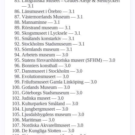
Litografiska Museet – Grudes Ateljé & Stentryckeri
— 3.1
Länsmuseet i Örebro — 3.1
Västernorrlands Museum — 3.1
Mannaminne — 3.1
Rörstrand museum — 3.1
Skogsmuseet i Lycksele — 3.1
Smålands konstarkiv — 3.1
Stockholms Stadsmuseum — 3.1
Sörmlands museum — 3.1
Arbetets museum — 3.0
Statens försvars­historiska museer (SFHM) — 3.0
Bonniers konsthall — 3.0
Dansmuseet i Stockholm — 3.0
Evolutions­museet — 3.0
Frilufts­museet Gamla Linköping — 3.0
Gotlands Museum — 3.0
Göteborgs Stadsmuseum — 3.0
Judiska museet — 3.0
Kulturparken Småland — 3.0
Ljungberg­museet — 3.0
Ljusdals­bygdens museum — 3.0
Maritiman — 3.0
Nordiska Akvarellmuseet — 3.0
De Kungliga Slotten — 3.0