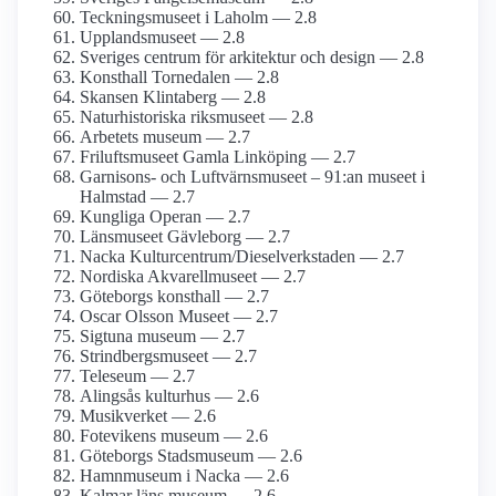
Teckningsmuseet i Laholm — 2.8
Upplands­museet — 2.8
Sveriges centrum för arkitektur och design — 2.8
Konsthall Tornedalen — 2.8
Skansen Klintaberg — 2.8
Naturhistoriska riksmuseet — 2.8
Arbetets museum — 2.7
Frilufts­museet Gamla Linköping — 2.7
Garnisons- och Luftvärns­museet – 91:an museet i
Halmstad — 2.7
Kungliga Operan — 2.7
Länsmuseet Gävleborg — 2.7
Nacka Kulturcentrum/­Dieselverkstaden — 2.7
Nordiska Akvarellmuseet — 2.7
Göteborgs konsthall — 2.7
Oscar Olsson Museet — 2.7
Sigtuna museum — 2.7
Strindbergs­museet — 2.7
Teleseum — 2.7
Alingsås kulturhus — 2.6
Musikverket — 2.6
Fotevikens museum — 2.6
Göteborgs Stadsmuseum — 2.6
Hamnmuseum i Nacka — 2.6
Kalmar läns museum — 2.6