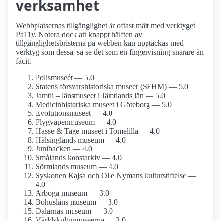
verksamhet
Webbplatsernas tillgänglighet är oftast mätt med verktyget
Pa11y. Notera dock att knappt hälften av
tillgänglighetsbristerna på webben kan upptäckas med
verktyg som dessa, så se det som en fingervisning snarare än
facit.
Polismuseét — 5.0
Statens försvars­historiska museer (SFHM) — 5.0
Jamtli – länsmuseet i Jämtlands län — 5.0
Medicinhistoriska museet i Göteborg — 5.0
Evolutions­museet — 4.0
Flygvapen­museum — 4.0
Hasse & Tage museet i Tomelilla — 4.0
Hälsinglands museum — 4.0
Junibacken — 4.0
Smålands konstarkiv — 4.0
Sörmlands museum — 4.0
Syskonen Kajsa och Olle Nymans kulturstiftelse —
4.0
Arboga museum — 3.0
Bohusläns museum — 3.0
Dalarnas museum — 3.0
Världskultur­museerna — 3.0