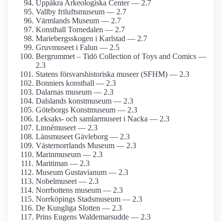
Uppåkra Arkeologiska Center — 2.7
Vallby friluftsmuseum — 2.7
Värmlands Museum — 2.7
Konsthall Tornedalen — 2.7
Mariebergs­skogen i Karlstad — 2.7
Gruvmuseet i Falun — 2.5
Bergrummet – Tidö Collection of Toys and Comics —
2.3
Statens försvars­historiska museer (SFHM) — 2.3
Bonniers konsthall — 2.3
Dalarnas museum — 2.3
Dalslands konstmuseum — 2.3
Göteborgs Konstmuseum — 2.3
Leksaks- och samlar­museet i Nacka — 2.3
Linnémuseet — 2.3
Länsmuseet Gävleborg — 2.3
Västernorrlands Museum — 2.3
Marinmuseum — 2.3
Maritiman — 2.3
Museum Gustavianum — 2.3
Nobelmuseet — 2.3
Norrbottens museum — 2.3
Norrköpings Stadsmuseum — 2.3
De Kungliga Slotten — 2.3
Prins Eugens Waldemarsudde — 2.3