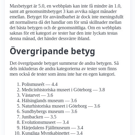
Maxbetyget är 5.0, en webbplats kan inte få mindre än 1.0,
samt att genomsnittsbetyget 3 kan avvika något månader
emellan. Betyget för användbarhet är dock inte meningsfullt
att normalisera då det handlar om för små skillnader mellan
det bästa betygen och de genomsnittliga. Om en webbplats
saknas för ett kategori av tester har den inte lyckats testas
denna månad, det händer dessvärre ibland.
Övergripande betyg
Det övergripande betyget summerar de andra betygen. Så
dels inkluderas de andra kategorierna av tester som finns
men också de tester som ännu inte har en egen kategori.
Polismuseét — 4.4
Medicinhistoriska museet i Göteborg — 3.8
Västarvet — 3.6
Hälsinglands museum — 3.6
Naturhistoriska museet i Göteborg — 3.6
Sundbybergs museum — 3.6
Junibacken — 3.5
Evolutions­museet — 3.4
Härjedalens Fjällmuseum — 3.4
Kungliga Mynt­kabinettet — 3.4