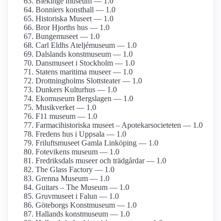
Blekinge museum — 1.0
Bonniers konsthall — 1.0
Historiska Museet — 1.0
Bror Hjorths hus — 1.0
Bungemuseet — 1.0
Carl Eldhs Ateljémuseum — 1.0
Dalslands konstmuseum — 1.0
Dansmuseet i Stockholm — 1.0
Statens maritima museer — 1.0
Drottning­holms Slottsteater — 1.0
Dunkers Kulturhus — 1.0
Ekomuseum Bergslagen — 1.0
Musikverket — 1.0
F11 museum — 1.0
Farmaci­historiska museet – Apotekar­societeten — 1.0
Fredens hus i Uppsala — 1.0
Frilufts­museet Gamla Linköping — 1.0
Fotevikens museum — 1.0
Fredriksdals museer och trädgårdar — 1.0
The Glass Factory — 1.0
Grenna Museum — 1.0
Guitars – The Museum — 1.0
Gruvmuseet i Falun — 1.0
Göteborgs Konstmuseum — 1.0
Hallands konstmuseum — 1.0