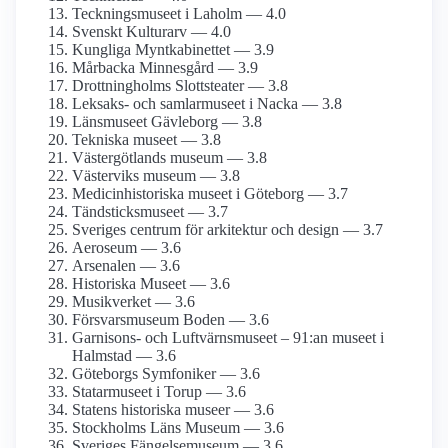
Teckningsmuseet i Laholm — 4.0
Svenskt Kulturarv — 4.0
Kungliga Mynt­kabinettet — 3.9
Mårbacka Minnesgård — 3.9
Drottning­holms Slottsteater — 3.8
Leksaks- och samlar­museet i Nacka — 3.8
Länsmuseet Gävleborg — 3.8
Tekniska museet — 3.8
Västergötlands museum — 3.8
Västerviks museum — 3.8
Medicinhistoriska museet i Göteborg — 3.7
Tändsticks­museet — 3.7
Sveriges centrum för arkitektur och design — 3.7
Aeroseum — 3.6
Arsenalen — 3.6
Historiska Museet — 3.6
Musikverket — 3.6
Försvars­museum Boden — 3.6
Garnisons- och Luftvärns­museet – 91:an museet i
Halmstad — 3.6
Göteborgs Symfoniker — 3.6
Statarmuseet i Torup — 3.6
Statens historiska museer — 3.6
Stockholms Läns Museum — 3.6
Sveriges Fängelsemuseum — 3.6