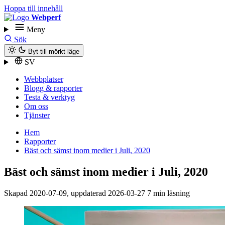
Hoppa till innehåll
Webperf
Meny
Sök
Byt till mörkt läge
SV
Webbplatser
Blogg & rapporter
Testa & verktyg
Om oss
Tjänster
Hem
Rapporter
Bäst och sämst inom medier i Juli, 2020
Bäst och sämst inom medier i Juli, 2020
Skapad
2020-07-09
, uppdaterad
2026-03-27
7 min läsning