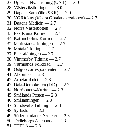
Uppsala Nya Tidning (UNT) — 3.0
Västervikstidningen — 3.0
Dagens Samhälle (SKR) — 3.0
VGRfokus (Västra Götalands­regionen) — 2.7
Dagens Medicin — 2.7
Norra Västerbotten — 2.7
Eskilstuna-Kuriren — 2.7
Katrineholms-Kuriren — 2.7
Mariestads-Tidningen — 2.7
Motala Tidning — 2.7
Piteå-tidningen — 2.7
Vimmerby Tidning — 2.7
Värmlands Folkblad — 2.7
Östgöta­correspondenten — 2.7
Alkompis — 2.3
Arbetarbladet — 2.3
Dala-Demokraten (DD) — 2.3
Norrbottens-Kuriren — 2.3
Smålands Posten — 2.3
Smålänningen — 2.3
Sundsvalls Tidning — 2.3
Sydöstran — 2.3
Söderman­lands Nyheter — 2.3
Trelleborgs Allehanda — 2.3
TTELA — 2.3