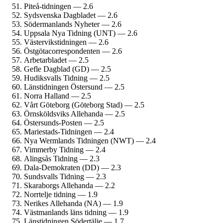
Piteå-tidningen — 2.6
Sydsvenska Dagbladet — 2.6
Söderman­lands Nyheter — 2.6
Uppsala Nya Tidning (UNT) — 2.6
Västervikstidningen — 2.6
Östgöta­correspondenten — 2.6
Arbetarbladet — 2.5
Gefle Dagblad (GD) — 2.5
Hudiksvalls Tidning — 2.5
Länstidningen Östersund — 2.5
Norra Halland — 2.5
Vårt Göteborg (Göteborg Stad) — 2.5
Örnsköldsviks Allehanda — 2.5
Östersunds-Posten — 2.5
Mariestads-Tidningen — 2.4
Nya Wermlands Tidningen (NWT) — 2.4
Vimmerby Tidning — 2.4
Alingsås Tidning — 2.3
Dala-Demokraten (DD) — 2.3
Sundsvalls Tidning — 2.3
Skaraborgs Allehanda — 2.2
Norrtelje tidning — 1.9
Nerikes Allehanda (NA) — 1.9
Västmanlands läns tidning — 1.9
Länstidningen Södertälje — 1.7