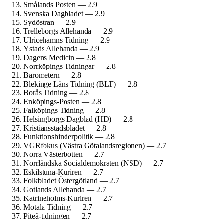
Smålands Posten — 2.9
Svenska Dagbladet — 2.9
Sydöstran — 2.9
Trelleborgs Allehanda — 2.9
Ulricehamns Tidning — 2.9
Ystads Allehanda — 2.9
Dagens Medicin — 2.8
Norrköpings Tidningar — 2.8
Barometern — 2.8
Blekinge Läns Tidning (BLT) — 2.8
Borås Tidning — 2.8
Enköpings-Posten — 2.8
Falköpings Tidning — 2.8
Helsingborgs Dagblad (HD) — 2.8
Kristiansstadsbladet — 2.8
Funktionshinder­politik — 2.8
VGRfokus (Västra Götalands­regionen) — 2.7
Norra Västerbotten — 2.7
Norrländska Social­demokraten (NSD) — 2.7
Eskilstuna-Kuriren — 2.7
Folkbladet Östergötland — 2.7
Gotlands Allehanda — 2.7
Katrineholms-Kuriren — 2.7
Motala Tidning — 2.7
Piteå-tidningen — 2.7