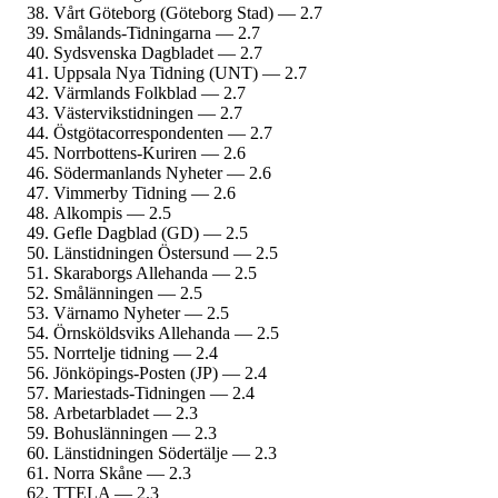
Vårt Göteborg (Göteborg Stad) — 2.7
Smålands-Tidningarna — 2.7
Sydsvenska Dagbladet — 2.7
Uppsala Nya Tidning (UNT) — 2.7
Värmlands Folkblad — 2.7
Västervikstidningen — 2.7
Östgöta­correspondenten — 2.7
Norrbottens-Kuriren — 2.6
Söderman­lands Nyheter — 2.6
Vimmerby Tidning — 2.6
Alkompis — 2.5
Gefle Dagblad (GD) — 2.5
Länstidningen Östersund — 2.5
Skaraborgs Allehanda — 2.5
Smålänningen — 2.5
Värnamo Nyheter — 2.5
Örnsköldsviks Allehanda — 2.5
Norrtelje tidning — 2.4
Jönköpings-Posten (JP) — 2.4
Mariestads-Tidningen — 2.4
Arbetarbladet — 2.3
Bohuslänningen — 2.3
Länstidningen Södertälje — 2.3
Norra Skåne — 2.3
TTELA — 2.3