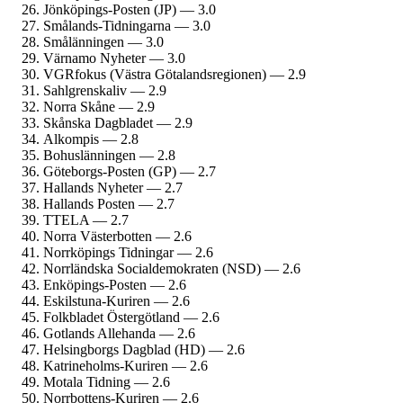
Jönköpings-Posten (JP) — 3.0
Smålands-Tidningarna — 3.0
Smålänningen — 3.0
Värnamo Nyheter — 3.0
VGRfokus (Västra Götalands­regionen) — 2.9
Sahlgrenskaliv — 2.9
Norra Skåne — 2.9
Skånska Dagbladet — 2.9
Alkompis — 2.8
Bohuslänningen — 2.8
Göteborgs-Posten (GP) — 2.7
Hallands Nyheter — 2.7
Hallands Posten — 2.7
TTELA — 2.7
Norra Västerbotten — 2.6
Norrköpings Tidningar — 2.6
Norrländska Social­demokraten (NSD) — 2.6
Enköpings-Posten — 2.6
Eskilstuna-Kuriren — 2.6
Folkbladet Östergötland — 2.6
Gotlands Allehanda — 2.6
Helsingborgs Dagblad (HD) — 2.6
Katrineholms-Kuriren — 2.6
Motala Tidning — 2.6
Norrbottens-Kuriren — 2.6