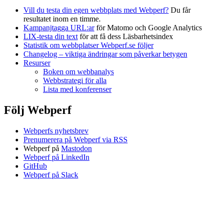
Vill du testa din egen webbplats med Webperf?
Du får
resultatet inom en timme.
Kampanjtagga URL:ar
för Matomo och Google Analytics
LIX-testa din text
för att få dess Läsbarhetsindex
Statistik om webbplatser Webperf.se följer
Changelog – viktiga ändringar som påverkar betygen
Resurser
Boken om webbanalys
Webbstrategi för alla
Lista med konferenser
Följ Webperf
Webperfs nyhetsbrev
Prenumerera på Webperf via RSS
Webperf på
Mastodon
Webperf på LinkedIn
GitHub
Webperf på Slack