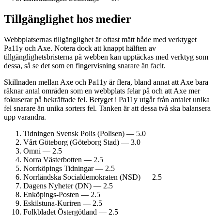
Tillgänglighet hos medier
Webbplatsernas tillgänglighet är oftast mätt både med verktyget
Pa11y och Axe. Notera dock att knappt hälften av
tillgänglighetsbristerna på webben kan upptäckas med verktyg som
dessa, så se det som en fingervisning snarare än facit.
Skillnaden mellan Axe och Pa11y är flera, bland annat att Axe bara
räknar antal områden som en webbplats felar på och att Axe mer
fokuserar på bekräftade fel. Betyget i Pa11y utgår från antalet unika
fel snarare än unika sorters fel. Tanken är att dessa två ska balansera
upp varandra.
Tidningen Svensk Polis (Polisen) — 5.0
Vårt Göteborg (Göteborg Stad) — 3.0
Omni — 2.5
Norra Västerbotten — 2.5
Norrköpings Tidningar — 2.5
Norrländska Social­demokraten (NSD) — 2.5
Dagens Nyheter (DN) — 2.5
Enköpings-Posten — 2.5
Eskilstuna-Kuriren — 2.5
Folkbladet Östergötland — 2.5