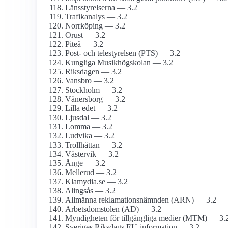
Länsstyrelserna — 3.2
Trafikanalys — 3.2
Norrköping — 3.2
Orust — 3.2
Piteå — 3.2
Post- och tele­styrelsen (PTS) — 3.2
Kungliga Musik­högskolan — 3.2
Riksdagen — 3.2
Vansbro — 3.2
Stockholm — 3.2
Vänersborg — 3.2
Lilla edet — 3.2
Ljusdal — 3.2
Lomma — 3.2
Ludvika — 3.2
Trollhättan — 3.2
Västervik — 3.2
Ånge — 3.2
Mellerud — 3.2
Klamydia.se — 3.2
Alingsås — 3.2
Allmänna reklamations­nämnden (ARN) — 3.2
Arbets­domstolen (AD) — 3.2
Myndigheten för tillgängliga medier (MTM) — 3.
Sveriges Riksdags EU-information — 3.2