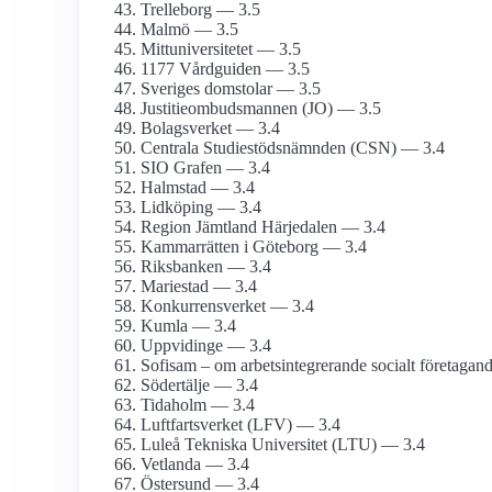
Trelleborg — 3.5
Malmö — 3.5
Mitt­universitetet — 3.5
1177 Vårdguiden — 3.5
Sveriges domstolar — 3.5
Justitie­ombudsmannen (JO) — 3.5
Bolagsverket — 3.4
Centrala Studiestöds­nämnden (CSN) — 3.4
SIO Grafen — 3.4
Halmstad — 3.4
Lidköping — 3.4
Region Jämtland Härjedalen — 3.4
Kammarrätten i Göteborg — 3.4
Riksbanken — 3.4
Mariestad — 3.4
Konkurrens­verket — 3.4
Kumla — 3.4
Uppvidinge — 3.4
Sofisam – om arbetsintegrerande socialt företagan
Södertälje — 3.4
Tidaholm — 3.4
Luftfarts­verket (LFV) — 3.4
Luleå Tekniska Universitet (LTU) — 3.4
Vetlanda — 3.4
Östersund — 3.4