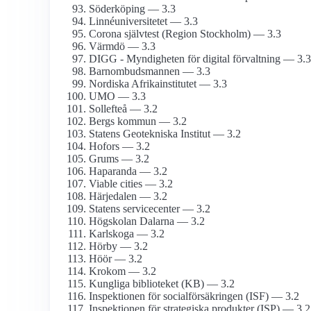
Söderköping — 3.3
Linné­universitetet — 3.3
Corona självtest (Region Stockholm) — 3.3
Värmdö — 3.3
DIGG - Myndigheten för digital förvaltning — 3.3
Barnombudsmannen — 3.3
Nordiska Afrika­institutet — 3.3
UMO — 3.3
Sollefteå — 3.2
Bergs kommun — 3.2
Statens Geotekniska Institut — 3.2
Hofors — 3.2
Grums — 3.2
Haparanda — 3.2
Viable cities — 3.2
Härjedalen — 3.2
Statens servicecenter — 3.2
Högskolan Dalarna — 3.2
Karlskoga — 3.2
Hörby — 3.2
Höör — 3.2
Krokom — 3.2
Kungliga biblioteket (KB) — 3.2
Inspektionen för social­försäkringen (ISF) — 3.2
Inspektionen för strategiska produkter (ISP) — 3.2