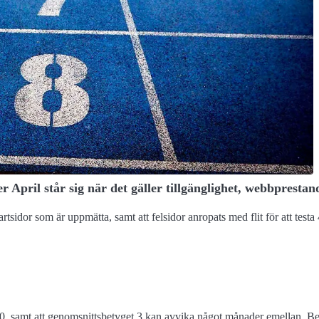
r April står sig när det gäller tillgänglighet, webbprest
startsidor som är uppmätta, samt att felsidor anropats med flit för att te
0, samt att genomsnittsbetyget 3 kan avvika något månader emellan. Bet