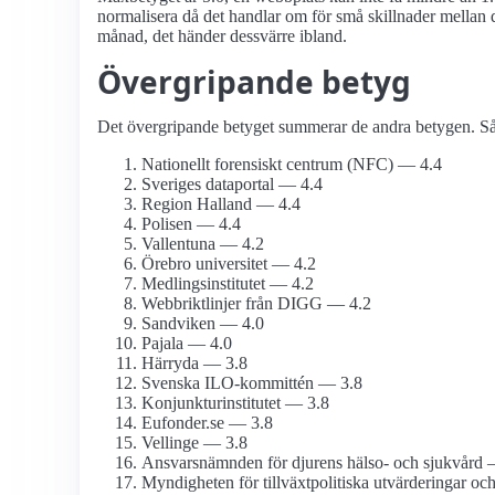
normalisera då det handlar om för små skillnader mellan d
månad, det händer dessvärre ibland.
Övergripande betyg
Det övergripande betyget summerar de andra betygen. Så d
Nationellt forensiskt centrum (NFC) — 4.4
Sveriges dataportal — 4.4
Region Halland — 4.4
Polisen — 4.4
Vallentuna — 4.2
Örebro universitet — 4.2
Medlings­institutet — 4.2
Webbriktlinjer från DIGG — 4.2
Sandviken — 4.0
Pajala — 4.0
Härryda — 3.8
Svenska ILO-kommittén — 3.8
Konjunktu­rinstitutet — 3.8
Eufonder.se — 3.8
Vellinge — 3.8
Ansvarsnämnden för djurens hälso- och sjukvård 
Myndigheten för tillväxt­politiska utvärderingar oc