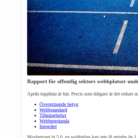
Rapport för offentlig sektors webbplatser unde
Aprils topplista är här. Precis som tidigare är det enbart 
Övergripande betyg
Webbstandard
Tillgänglighet
Webbprestanda
Integritet
Maxbetyget är 5.0, en webbplats kan inte få mindre än 1.