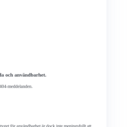
anda och användbarhet.
sta 404-meddelanden.
yget för användbarhet är dock inte meningsfullt att