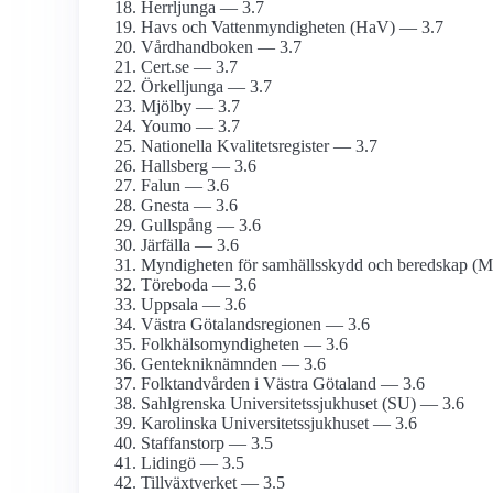
Herrljunga — 3.7
Havs och Vatten­myndigheten (HaV) — 3.7
Vårdhandboken — 3.7
Cert.se — 3.7
Örkelljunga — 3.7
Mjölby — 3.7
Youmo — 3.7
Nationella Kvalitetsregister — 3.7
Hallsberg — 3.6
Falun — 3.6
Gnesta — 3.6
Gullspång — 3.6
Järfälla — 3.6
Myndigheten för samhälls­skydd och beredskap (
Töreboda — 3.6
Uppsala — 3.6
Västra Götalandsregionen — 3.6
Folkhälso­myndigheten — 3.6
Genteknik­nämnden — 3.6
Folktandvården i Västra Götaland — 3.6
Sahlgrenska Universitets­sjukhuset (SU) — 3.6
Karolinska Universitets­sjukhuset — 3.6
Staffanstorp — 3.5
Lidingö — 3.5
Tillväxtverket — 3.5