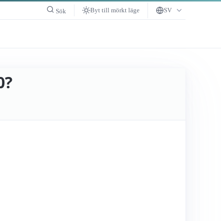
Byt till mörkt läge
SV
Sök
0?