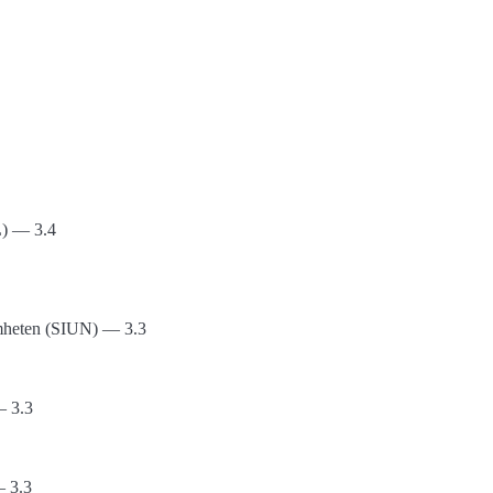
L) — 3.4
samheten (SIUN) — 3.3
— 3.3
— 3.3