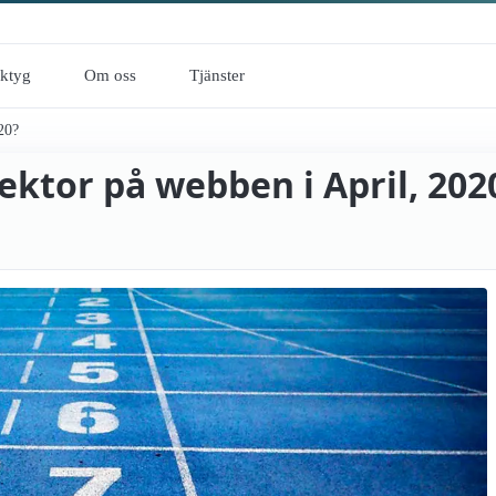
rktyg
Om oss
Tjänster
020?
sektor på webben i April, 202