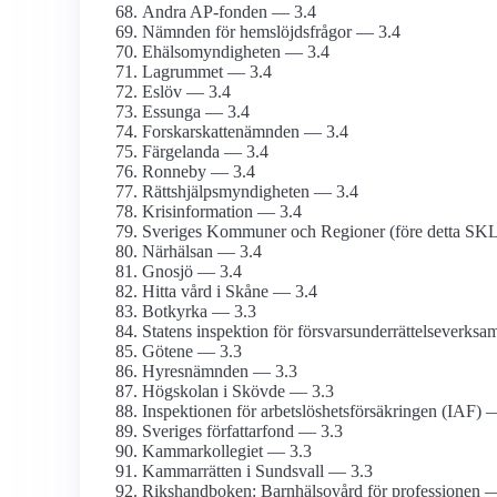
Andra AP-fonden — 3.4
Nämnden för hemslöjds­frågor — 3.4
Ehälso­myndigheten — 3.4
Lagrummet — 3.4
Eslöv — 3.4
Essunga — 3.4
Forskarskatte­nämnden — 3.4
Färgelanda — 3.4
Ronneby — 3.4
Rättshjälp­smyndigheten — 3.4
Krisinformation — 3.4
Sveriges Kommuner och Regioner (före detta SK
Närhälsan — 3.4
Gnosjö — 3.4
Hitta vård i Skåne — 3.4
Botkyrka — 3.3
Statens inspektion för försvars­underrättelse­verk
Götene — 3.3
Hyres­nämnden — 3.3
Högskolan i Skövde — 3.3
Inspektionen för arbetslöshets­försäkringen (IAF) 
Sveriges författarfond — 3.3
Kammar­kollegiet — 3.3
Kammarrätten i Sundsvall — 3.3
Rikshandboken: Barnhälsovård för professionen 