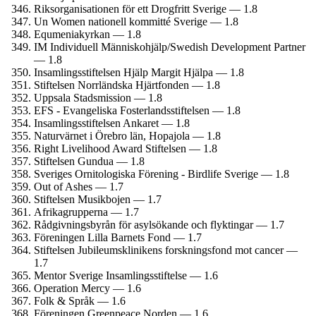
Riks­organisationen för ett Drogfritt Sverige — 1.8
Un Women nationell kommitté Sverige — 1.8
Equmenia­kyrkan — 1.8
IM Individuell Människohjälp/­Swedish Development Partner
— 1.8
Insamlings­stiftelsen Hjälp Margit Hjälpa — 1.8
Stiftelsen Norrländska Hjärtfonden — 1.8
Uppsala Stadsmission — 1.8
EFS - Evangeliska Fosterlands­stiftelsen — 1.8
Insamlings­stiftelsen Ankaret — 1.8
Naturvärnet i Örebro län, Hopajola — 1.8
Right Livelihood Award Stiftelsen — 1.8
Stiftelsen Gundua — 1.8
Sveriges Ornitologiska Förening - Birdlife Sverige — 1.8
Out of Ashes — 1.7
Stiftelsen Musikbojen — 1.7
Afrikagrupperna — 1.7
Rådgivnings­byrån för asylsökande och flyktingar — 1.7
Föreningen Lilla Barnets Fond — 1.7
Stiftelsen Jubileums­klinikens forsknings­fond mot cancer —
1.7
Mentor Sverige Insamlings­stiftelse — 1.6
Operation Mercy — 1.6
Folk & Språk — 1.6
Föreningen Greenpeace Norden — 1.6