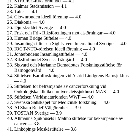
STROKE-Riksförbundet — 4.2
Kalmar Stads­mission — 4.1
Talita — 4.1
Clownronden ideell förening — 4.0
Diakonia — 4.0
Djurskyddet Sverige — 4.0
Frisk och Fri - Riksföreningen mot ätstörningar — 4.0
Human Bridge Stiftelse — 4.0
Insamlings­stiftelsen Sightsavers International Sverige — 4.0
IOGT-NTO-rörelsen Ideell förening — 4.0
Jontefondens Insamlings­stiftelse — 4.0
Riksförbundet Svensk Trädgård — 4.0
Sigvard och Marianne Bernadottes Forskningss­tiftelse för
Barnögon­vård — 4.0
Stiftelsen Barn­forskningen vid Astrid Lindgrens Barn­sjukhus
— 4.0
Stiftelsen för befrämjande av cancerforskning vid
Onkologiska kliniken universitets­sjukhuset MAS — 4.0
Stiftelsen Världsnaturfonden WWF — 4.0
Svenska Sällskapet för Medicinsk forskning — 4.0
Al Sham Relief Välgörenhet — 3.9
TOSTAN Sverige — 3.9
Allmänna Sjukhusets i Malmö stiftelse för bekämpande av
cancer — 3.8
Linköpings Moskéstiftelse — 3.8