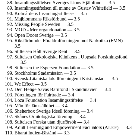
Insamlings­stiftelsen Sveriges Lions Hjälpfond — 3.5
Insamlings­stiftelsen till minne av Gustav Whitefield — 3.5
Kolmårdens Insamlings­stiftelse — 3.5
Majblommans Riksförbund — 3.5
Missing People Sweden — 3.5
MOD - Mer organ­donation — 3.5
Open Doors Sverige — 3.5
Riksförbundet Föräldra­föreningen mot Narkotika (FMN) —
3.5
Stiftelsen Håll Sverige Rent — 3.5
Stiftelsen Onkologiska Klinikens i Uppsala Forskningsfond
— 3.5
Stiftelsen the Espersen Foundation — 3.5
Stockholms Stadsmission — 3.5
Svensk-Litauiska lokalföreningen i Kristianstad — 3.5
We Effect — 3.5
Den Helige Savas Barnfond i Skandinavien — 3.4
Föreningen för Fairtrade — 3.4
Loza Foundation Insamlings­stiftelse — 3.4
Män för Jämställdhet — 3.4
Shelterbox Sverige Ideell förening — 3.4
Skånes Ornitologiska förening — 3.4
Stiftelsen Forska utan djurförsök — 3.4
Adult Learning and Empowerment Faciliators (ALEF) — 3.3
Bharat Indien-Bistånd — 3.3