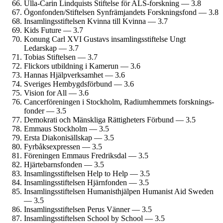
Ulla-Carin Lindquists Stiftelse för ALS-forskning — 3.8
Ögonfonden/­Stiftelsen Synfrämjandets Forsknings­fond — 3.8
Insamlings­stiftelsen Kvinna till Kvinna — 3.7
Kids Future — 3.7
Konung Carl XVI Gustavs insamlings­stiftelse Ungt
Ledarskap — 3.7
Tobias Stiftelsen — 3.7
Flickors utbildning i Kamerun — 3.6
Hannas Hjälp­verksamhet — 3.6
Sveriges Hembygds­förbund — 3.6
Vision for All — 3.6
Cancer­föreningen i Stockholm, Radium­hemmets forsknings­
fonder — 3.5
Demokrati och Mänskliga Rättigheters Förbund — 3.5
Emmaus Stockholm — 3.5
Ersta Diakonisällskap — 3.5
Fyrbåks­expressen — 3.5
Föreningen Emmaus Fredriksdal — 3.5
Hjärtebarns­fonden — 3.5
Insamlings­stiftelsen Help to Help — 3.5
Insamlings­stiftelsen Hjärnfonden — 3.5
Insamlings­stiftelsen Humanist­hjälpen Humanist Aid Sweden
— 3.5
Insamlings­stiftelsen Perus Vänner — 3.5
Insamlings­stiftelsen School by School — 3.5