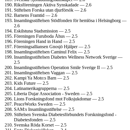
Riksföreningen Aktiva Synskadade — 2.6
Stiftelsen Forska utan djurförsök — 2.6
Barnens Framtid — 2.6
Insamlings­stiftelsen Stödfonden för hemlösa i Helsingborg —
2.6
Eskilstuna Stadsmission — 2.5
Föreningen Furuboda Åhus — 2.5
Föreningen Hand in Hand — 2.5
Förenings­alliansen Gnosjö Hjälper — 2.5
Insamlings­stiftelsen Caminul Felix — 2.5
Insamlings­stiftelsen Diabetes Wellness Network Sverige —
2.5
Insamlings­stiftelsen Operation Smile Sverige II — 2.5
Insamlings­stiftelsen Vaggan — 2.5
Kampi Ya Moto:s Barn — 2.5
Kids Future — 2.5
Latinamerika­grupperna — 2.5
Liberia Dujar Association - Sweden — 2.5
Lions Forsknings­fond mot Folksjukdomar — 2.5
PeaceWorks Sweden — 2.5
SAM:s Insamlings­stiftelse — 2.5
Stiftelsen Svenska Diabetes­förbundets Forskningsfond -
Diabetesfonden — 2.5
Svenska Röda Korset — 2.5