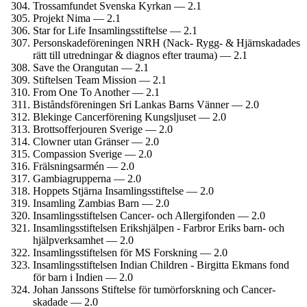
Trossamfundet Svenska Kyrkan — 2.1
Projekt Nima — 2.1
Star for Life Insamlings­stiftelse — 2.1
Personskade­föreningen NRH (Nack- Rygg- & Hjärnskadades
rätt till utredningar & diagnos efter trauma) — 2.1
Save the Orangutan — 2.1
Stiftelsen Team Mission — 2.1
From One To Another — 2.1
Bistånds­föreningen Sri Lankas Barns Vänner — 2.0
Blekinge Cancer­förening Kungsljuset — 2.0
Brottsoffer­jouren Sverige — 2.0
Clowner utan Gränser — 2.0
Compassion Sverige — 2.0
Frälsningsarmén — 2.0
Gambiagrupperna — 2.0
Hoppets Stjärna Insamlings­stiftelse — 2.0
Insamling Zambias Barn — 2.0
Insamlings­stiftelsen Cancer- och Allergifonden — 2.0
Insamlings­stiftelsen Erikshjälpen - Farbror Eriks barn- och
hjälpverksamhet — 2.0
Insamlings­stiftelsen för MS Forskning — 2.0
Insamlings­stiftelsen Indian Children - Birgitta Ekmans fond
för barn i Indien — 2.0
Johan Janssons Stiftelse för tumör­forskning och Cancer­
skadade — 2.0