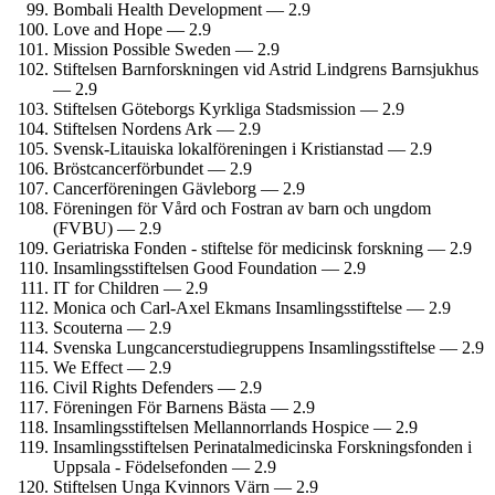
Bombali Health Development — 2.9
Love and Hope — 2.9
Mission Possible Sweden — 2.9
Stiftelsen Barn­forskningen vid Astrid Lindgrens Barn­sjukhus
— 2.9
Stiftelsen Göteborgs Kyrkliga Stads­mission — 2.9
Stiftelsen Nordens Ark — 2.9
Svensk-Litauiska lokalföreningen i Kristianstad — 2.9
Bröstcancer­förbundet — 2.9
Cancer­föreningen Gävleborg — 2.9
Föreningen för Vård och Fostran av barn och ungdom
(FVBU) — 2.9
Geriatriska Fonden - stiftelse för medicinsk forskning — 2.9
Insamlings­stiftelsen Good Foundation — 2.9
IT for Children — 2.9
Monica och Carl-Axel Ekmans Insamlings­stiftelse — 2.9
Scouterna — 2.9
Svenska Lungcancerstudie­gruppens Insamlings­stiftelse — 2.9
We Effect — 2.9
Civil Rights Defenders — 2.9
Föreningen För Barnens Bästa — 2.9
Insamlings­stiftelsen Mellannorrlands Hospice — 2.9
Insamlings­stiftelsen Perinatal­medicinska Forsknings­fonden i
Uppsala - Födelsefonden — 2.9
Stiftelsen Unga Kvinnors Värn — 2.9