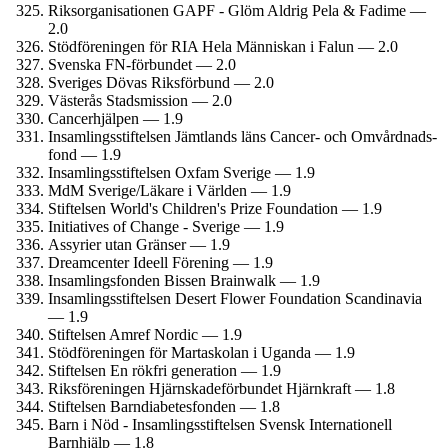
Riks­organisationen GAPF - Glöm Aldrig Pela & Fadime —
2.0
Stödföreningen för RIA Hela Människan i Falun — 2.0
Svenska FN-förbundet — 2.0
Sveriges Dövas Riksförbund — 2.0
Västerås Stadsmission — 2.0
Cancerhjälpen — 1.9
Insamlings­stiftelsen Jämtlands läns Cancer- och Omvårdnads­
fond — 1.9
Insamlings­stiftelsen Oxfam Sverige — 1.9
MdM Sverige/Läkare i Världen — 1.9
Stiftelsen World's Children's Prize Foundation — 1.9
Initiatives of Change - Sverige — 1.9
Assyrier utan Gränser — 1.9
Dreamcenter Ideell Förening — 1.9
Insamlings­fonden Bissen Brainwalk — 1.9
Insamlings­stiftelsen Desert Flower Foundation Scandinavia
— 1.9
Stiftelsen Amref Nordic — 1.9
Stödföreningen för Martaskolan i Uganda — 1.9
Stiftelsen En rökfri generation — 1.9
Riksföreningen Hjärnskade­förbundet Hjärnkraft — 1.8
Stiftelsen Barndiabetes­fonden — 1.8
Barn i Nöd - Insamlings­stiftelsen Svensk Internationell
Barnhjälp — 1.8