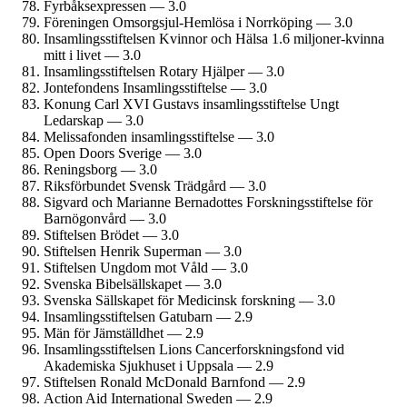
Fyrbåks­expressen — 3.0
Föreningen Omsorgsjul-Hemlösa i Norrköping — 3.0
Insamlings­stiftelsen Kvinnor och Hälsa 1.6 miljoner-kvinna
mitt i livet — 3.0
Insamlings­stiftelsen Rotary Hjälper — 3.0
Jontefondens Insamlings­stiftelse — 3.0
Konung Carl XVI Gustavs insamlings­stiftelse Ungt
Ledarskap — 3.0
Melissafonden insamlings­stiftelse — 3.0
Open Doors Sverige — 3.0
Reningsborg — 3.0
Riksförbundet Svensk Trädgård — 3.0
Sigvard och Marianne Bernadottes Forskningss­tiftelse för
Barnögon­vård — 3.0
Stiftelsen Brödet — 3.0
Stiftelsen Henrik Superman — 3.0
Stiftelsen Ungdom mot Våld — 3.0
Svenska Bibelsällskapet — 3.0
Svenska Sällskapet för Medicinsk forskning — 3.0
Insamlings­stiftelsen Gatubarn — 2.9
Män för Jämställdhet — 2.9
Insamlings­stiftelsen Lions Cancerforsknings­fond vid
Akademiska Sjukhuset i Uppsala — 2.9
Stiftelsen Ronald McDonald Barnfond — 2.9
Action Aid International Sweden — 2.9