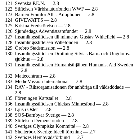
Svenska P.E.N. — 2.8
Stiftelsen Världsnaturfonden WWF — 2.8
Barnen Framför Allt - Adoptioner — 2.8
GIVEWATTS — 2.8
Kristna Fredsrörelsen — 2.8
Sjundedags Adventist­samfundet — 2.8
Insamlings­stiftelsen till minne av Gustav Whitefield — 2.8
Insamlings­stiftelsen Willefonden — 2.8
Örebro Stadsmission — 2.8
Insamlings­stiftelsen Drottning Silvias Barn- och Ungdoms­
sjukhus — 2.8
Insamlings­stiftelsen Humanist­hjälpen Humanist Aid Sweden
— 2.8
Mattecentrum — 2.8
MedieMission International — 2.8
RAV - Riksorganisationen för anhöriga till våldsdödade —
2.8
Föreningen Kattstallet — 2.8
Insamlings­stiftelsen Chickas Minnesfond — 2.8
Ljus i Öster — 2.8
SOS-Barnbyar Sverige — 2.8
Stiftelsen Demensfonden — 2.8
Sveriges Olympiska Kommitté — 2.8
Shelterbox Sverige Ideell förening — 2.7
Sveriges Hembygds­förbund — 2.7