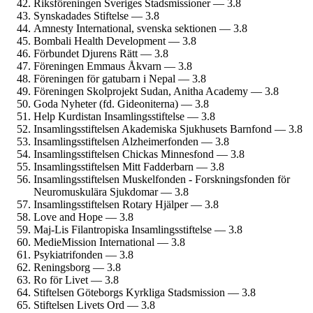
Riksföreningen Sveriges Stadsmissioner — 3.8
Synskadades Stiftelse — 3.8
Amnesty International, svenska sektionen — 3.8
Bombali Health Development — 3.8
Förbundet Djurens Rätt — 3.8
Föreningen Emmaus Åkvarn — 3.8
Föreningen för gatubarn i Nepal — 3.8
Föreningen Skolprojekt Sudan, Anitha Academy — 3.8
Goda Nyheter (fd. Gideoniterna) — 3.8
Help Kurdistan Insamlings­stiftelse — 3.8
Insamlings­stiftelsen Akademiska Sjukhusets Barnfond — 3.8
Insamlings­stiftelsen Alzheimer­fonden — 3.8
Insamlings­stiftelsen Chickas Minnesfond — 3.8
Insamlings­stiftelsen Mitt Fadderbarn — 3.8
Insamlings­stiftelsen Muskelfonden - Forsknings­fonden för
Neuro­muskulära Sjukdomar — 3.8
Insamlings­stiftelsen Rotary Hjälper — 3.8
Love and Hope — 3.8
Maj-Lis Filantropiska Insamlings­stiftelse — 3.8
MedieMission International — 3.8
Psykiatrifonden — 3.8
Reningsborg — 3.8
Ro för Livet — 3.8
Stiftelsen Göteborgs Kyrkliga Stads­mission — 3.8
Stiftelsen Livets Ord — 3.8