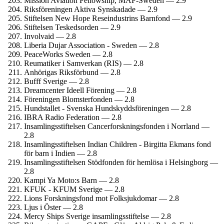
Mission Aviation Fellowship, MAF-Sweden — 2.9
Riksföreningen Aktiva Synskadade — 2.9
Stiftelsen New Hope Rese­industrins Barnfond — 2.9
Stiftelsen Teskedsorden — 2.9
Involvaid — 2.8
Liberia Dujar Association - Sweden — 2.8
PeaceWorks Sweden — 2.8
Reumatiker i Samverkan (RIS) — 2.8
Anhörigas Riksförbund — 2.8
Bufff Sverige — 2.8
Dreamcenter Ideell Förening — 2.8
Föreningen Blomster­fonden — 2.8
Hundstallet - Svenska Hundskydds­föreningen — 2.8
IBRA Radio Federation — 2.8
Insamlings­stiftelsen Cancerforsknings­fonden i Norrland —
2.8
Insamlings­stiftelsen Indian Children - Birgitta Ekmans fond
för barn i Indien — 2.8
Insamlings­stiftelsen Stödfonden för hemlösa i Helsingborg —
2.8
Kampi Ya Moto:s Barn — 2.8
KFUK - KFUM Sverige — 2.8
Lions Forsknings­fond mot Folksjukdomar — 2.8
Ljus i Öster — 2.8
Mercy Ships Sverige insamlings­stiftelse — 2.8