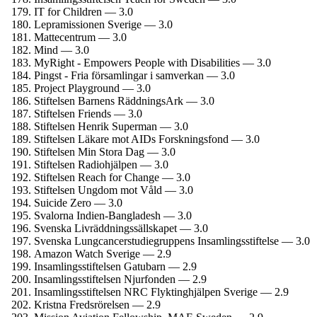
IT for Children — 3.0
Lepramissionen Sverige — 3.0
Mattecentrum — 3.0
Mind — 3.0
MyRight - Empowers People with Disabilities — 3.0
Pingst - Fria församlingar i samverkan — 3.0
Project Playground — 3.0
Stiftelsen Barnens RäddningsArk — 3.0
Stiftelsen Friends — 3.0
Stiftelsen Henrik Superman — 3.0
Stiftelsen Läkare mot AIDs Forsknings­fond — 3.0
Stiftelsen Min Stora Dag — 3.0
Stiftelsen Radiohjälpen — 3.0
Stiftelsen Reach for Change — 3.0
Stiftelsen Ungdom mot Våld — 3.0
Suicide Zero — 3.0
Svalorna Indien-Bangladesh — 3.0
Svenska Livräddningssällskapet — 3.0
Svenska Lungcancerstudie­gruppens Insamlings­stiftelse — 3.0
Amazon Watch Sverige — 2.9
Insamlings­stiftelsen Gatubarn — 2.9
Insamlings­stiftelsen Njurfonden — 2.9
Insamlings­stiftelsen NRC Flyktinghjälpen Sverige — 2.9
Kristna Fredsrörelsen — 2.9