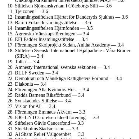
Onkologiska kliniken universitets­sjukhuset MAS — 3.6
Stiftelsen Sjömanskyrkan i Göteborgs Stift — 3.6
Tjejzonen — 3.6
Insamlings­stiftelsen Hjärtat för Danderyds Sjukhus — 3.6
Barn i Fokus Insamlings­stiftelse — 3.6
Insamlings­stiftelsen Hjärnfonden — 3.5
Ågrenska Vänskapsföreningen — 3.4
EFI Fadder Insamlings­stiftelse — 3.4
Föreningen Skolprojekt Sudan, Anitha Academy — 3.4
Stiftelsen Svenskt Internationellt Hjälparbete - Våra Bröder
(SIRA) — 3.4
Talita — 3.4
Amnesty International, svenska sektionen — 3.4
BLLF Sweden — 3.4
Demokrati och Mänskliga Rättigheters Förbund — 3.4
Diakonia — 3.4
Föreningen Alla Kvinnors Hus — 3.4
Rädda Barnens Riksförbund — 3.4
Synskadades Stiftelse — 3.4
Vision for All — 3.4
Föreningen Emmaus Åkvarn — 3.3
IOGT-NTO-rörelsen Ideell förening — 3.3
Stiftelsen Gävle Cancerfond — 3.3
Stockholms Stadsmission — 3.3
Al Sham Relief Välgörenhet — 3.3