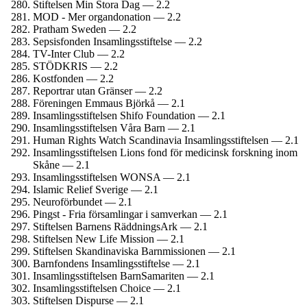
Stiftelsen Min Stora Dag — 2.2
MOD - Mer organ­donation — 2.2
Pratham Sweden — 2.2
Sepsisfonden Insamlings­stiftelse — 2.2
TV-Inter Club — 2.2
STÖDKRIS — 2.2
Kostfonden — 2.2
Reportrar utan Gränser — 2.2
Föreningen Emmaus Björkå — 2.1
Insamlings­stiftelsen Shifo Foundation — 2.1
Insamlings­stiftelsen Våra Barn — 2.1
Human Rights Watch Scandinavia Insamlings­stiftelsen — 2.1
Insamlingsstiftelsen Lions fond för medicinsk forskning inom
Skåne — 2.1
Insamlings­stiftelsen WONSA — 2.1
Islamic Relief Sverige — 2.1
Neuro­förbundet — 2.1
Pingst - Fria församlingar i samverkan — 2.1
Stiftelsen Barnens RäddningsArk — 2.1
Stiftelsen New Life Mission — 2.1
Stiftelsen Skandinaviska Barnmissionen — 2.1
Barnfondens Insamlings­stiftelse — 2.1
Insamlings­stiftelsen BarnSamariten — 2.1
Insamlings­stiftelsen Choice — 2.1
Stiftelsen Dispurse — 2.1