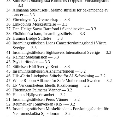
Stiftelsen Onkologiska Klinikens i Uppsala Forskningsfond
— 3.3
Allmänna Sjukhusets i Malmö stiftelse för bekämpande av
cancer — 3.3
Föreningen Ny Gemenskap — 3.3
Linköpings Moskéstiftelse — 3.3
Den Helige Savas Barnfond i Skandinavien — 3.3
Föräldralösa barn, Insamlingsstiftelse — 3.3
Human Bridge Stiftelse — 3.3
Insamlings­stiftelsen Lions Cancerforsknings­fond i Västra
Sverige — 3.3
Insamlings­stiftelsen Sightsavers International Sverige — 3.3
Kalmar Stads­mission — 3.3
Psykiatrifonden — 3.3
Stiftelsen Håll Sverige Rent — 3.3
Insamlings­stiftelsen Alzheimer­fonden — 3.2
Ulla-Carin Lindquists Stiftelse för ALS-forskning — 3.2
White Ribbon Alliance for Safe Mother­hood Sweden — 3.2
LP-Verksamhetens Ideella Riksförening — 3.2
Föreningen Palmeras Vänner — 3.2
Hannas Hjälp­verksamhet — 3.2
Insamlings­stiftelsen Perus Vänner — 3.2
Reumatiker i Samverkan (RIS) — 3.2
Insamlings­stiftelsen Muskelfonden - Forsknings­fonden för
Neuro­muskulära Sjukdomar — 3.2