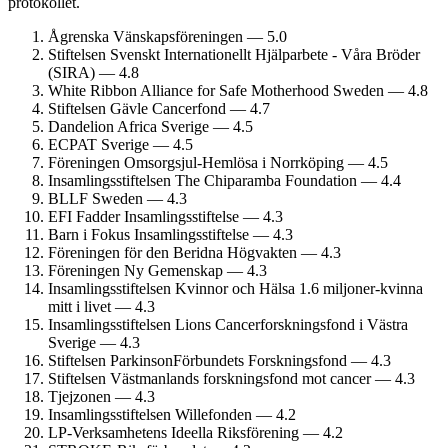
protokollet.
Ågrenska Vänskapsföreningen — 5.0
Stiftelsen Svenskt Internationellt Hjälparbete - Våra Bröder
(SIRA) — 4.8
White Ribbon Alliance for Safe Mother­hood Sweden — 4.8
Stiftelsen Gävle Cancerfond — 4.7
Dandelion Africa Sverige — 4.5
ECPAT Sverige — 4.5
Föreningen Omsorgsjul-Hemlösa i Norrköping — 4.5
Insamlings­stiftelsen The Chiparamba Foundation — 4.4
BLLF Sweden — 4.3
EFI Fadder Insamlings­stiftelse — 4.3
Barn i Fokus Insamlings­stiftelse — 4.3
Föreningen för den Beridna Högvakten — 4.3
Föreningen Ny Gemenskap — 4.3
Insamlings­stiftelsen Kvinnor och Hälsa 1.6 miljoner-kvinna
mitt i livet — 4.3
Insamlings­stiftelsen Lions Cancerforsknings­fond i Västra
Sverige — 4.3
Stiftelsen Parkinson­Förbundets Forskningsfond — 4.3
Stiftelsen Västmanlands forskningsfond mot cancer — 4.3
Tjejzonen — 4.3
Insamlings­stiftelsen Willefonden — 4.2
LP-Verksamhetens Ideella Riksförening — 4.2