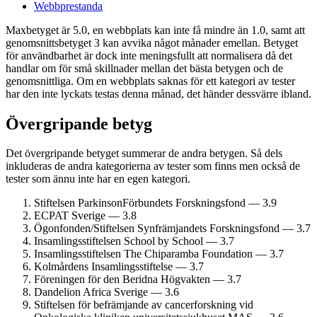
Webbprestanda
Maxbetyget är 5.0, en webbplats kan inte få mindre än 1.0, samt att
genomsnittsbetyget 3 kan avvika något månader emellan. Betyget
för användbarhet är dock inte meningsfullt att normalisera då det
handlar om för små skillnader mellan det bästa betygen och de
genomsnittliga. Om en webbplats saknas för ett kategori av tester
har den inte lyckats testas denna månad, det händer dessvärre ibland.
Övergripande betyg
Det övergripande betyget summerar de andra betygen. Så dels
inkluderas de andra kategorierna av tester som finns men också de
tester som ännu inte har en egen kategori.
Stiftelsen Parkinson­Förbundets Forskningsfond — 3.9
ECPAT Sverige — 3.8
Ögonfonden/­Stiftelsen Synfrämjandets Forsknings­fond — 3.7
Insamlings­stiftelsen School by School — 3.7
Insamlings­stiftelsen The Chiparamba Foundation — 3.7
Kolmårdens Insamlings­stiftelse — 3.7
Föreningen för den Beridna Högvakten — 3.7
Dandelion Africa Sverige — 3.6
Stiftelsen för befrämjande av cancerforskning vid