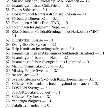
Mission Aviation Fellowship, MAF-Sweden — 3.2
Insamlings­stiftelsen ChildFriend — 3.1
Tobias Stiftelsen — 3.1
Trossamfundet Romersk-Katolska Kyrkan — 3.1
Förbundet Djurens Rätt — 3.1
Föreningen Afrikas Barn (FAB) — 3.1
Föreningen för gatubarn i Nepal — 3.1
Riksförbundet Föräldra­föreningen mot Narkotika (FMN) —
3.1
Djurskyddet Sverige — 3.1
Evangeliska Frikyrkan — 3.1
Help Kurdistan Insamlings­stiftelse — 3.1
Insamlings­stiftelsen Akademiska Sjukhusets Barnfond — 3.1
Insamlings­stiftelsen Lille Hans — 3.1
Insamlings­stiftelsen Sveriges Lions Hjälpfond — 3.1
Majblommans Riksförbund — 3.1
Missing People Sweden — 3.1
Ro för Livet — 3.1
Svensk-Tibetanska Skol- och Kulturföreningen — 3.1
Stiftelsen Västmanlands forskningsfond mot cancer — 3.1
TOSTAN Sverige — 3.1
STROKE-Riksförbundet — 3.1
Stiftelsen Fryshuset — 3.1
Yennenga Progress — 3.1
Frilufts­främjandet — 3.0