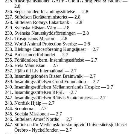
Riks­organisationen GAPF - Glöm Aldrig Pela & Fadime —
2.8
Sepsisfonden Insamlings­stiftelse — 2.8
Stiftelsen Berättar­ministeriet — 2.8
Stiftelsen Rotarys Läkarbank — 2.8
Svenska Hästars Värn — 2.8
Svenska Naturskydds­föreningen — 2.8
Trosgnistans Mission — 2.8
World Animal Protection Sverige — 2.8
Blekinge Cancer­förening Kungsljuset — 2.7
Bröstcancer­förbundet — 2.7
Föräldralösa barn, Insamlingsstiftelse — 2.7
Hela Människan — 2.7
Hjälp till Liv International — 2.7
Insamlings­fonden Bissen Brainwalk — 2.7
Insamlings­stiftelsen Good Foundation — 2.7
Insamlings­stiftelsen Mellannorrlands Hospice — 2.7
Insamlings­stiftelsen RFSL — 2.7
Insamlings­stiftelsen Rättvis Skatteprocess — 2.7
Nordisk Hjälp — 2.7
Scouterna — 2.7
Sociala Missionen — 2.7
Stiftelsen Amref Nordic — 2.7
Stiftelsen för Medicinsk forskning vid Universitets­sjukhuset
Örebro - Nyckelfonden — 2.7