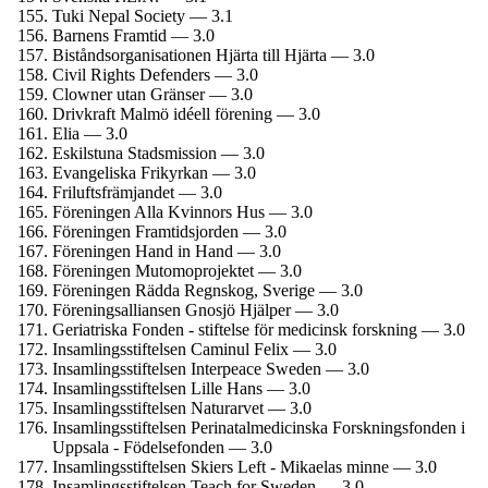
Tuki Nepal Society — 3.1
Barnens Framtid — 3.0
Bistånds­organisationen Hjärta till Hjärta — 3.0
Civil Rights Defenders — 3.0
Clowner utan Gränser — 3.0
Drivkraft Malmö idéell förening — 3.0
Elia — 3.0
Eskilstuna Stadsmission — 3.0
Evangeliska Frikyrkan — 3.0
Frilufts­främjandet — 3.0
Föreningen Alla Kvinnors Hus — 3.0
Föreningen Framtidsjorden — 3.0
Föreningen Hand in Hand — 3.0
Föreningen Mutomoprojektet — 3.0
Föreningen Rädda Regnskog, Sverige — 3.0
Förenings­alliansen Gnosjö Hjälper — 3.0
Geriatriska Fonden - stiftelse för medicinsk forskning — 3.0
Insamlings­stiftelsen Caminul Felix — 3.0
Insamlings­stiftelsen Interpeace Sweden — 3.0
Insamlings­stiftelsen Lille Hans — 3.0
Insamlings­stiftelsen Naturarvet — 3.0
Insamlings­stiftelsen Perinatal­medicinska Forsknings­fonden i
Uppsala - Födelsefonden — 3.0
Insamlings­stiftelsen Skiers Left - Mikaelas minne — 3.0
Insamlings­stiftelsen Teach for Sweden — 3.0