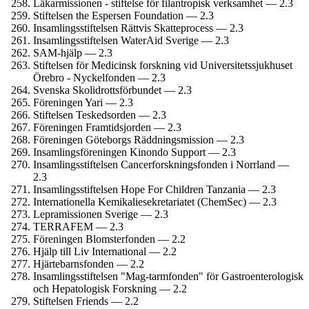
Läkarmissionen - stiftelse för filantropisk verksamhet — 2.3
Stiftelsen the Espersen Foundation — 2.3
Insamlings­stiftelsen Rättvis Skatteprocess — 2.3
Insamlings­stiftelsen WaterAid Sverige — 2.3
SAM-hjälp — 2.3
Stiftelsen för Medicinsk forskning vid Universitets­sjukhuset
Örebro - Nyckelfonden — 2.3
Svenska Skolidrotts­förbundet — 2.3
Föreningen Yari — 2.3
Stiftelsen Teskedsorden — 2.3
Föreningen Framtidsjorden — 2.3
Föreningen Göteborgs Räddnings­mission — 2.3
Insamlings­föreningen Kinondo Support — 2.3
Insamlings­stiftelsen Cancerforsknings­fonden i Norrland —
2.3
Insamlings­stiftelsen Hope For Children Tanzania — 2.3
Internationella Kemikalie­sekretariatet (ChemSec) — 2.3
Lepramissionen Sverige — 2.3
TERRAFEM — 2.3
Föreningen Blomster­fonden — 2.2
Hjälp till Liv International — 2.2
Hjärtebarns­fonden — 2.2
Insamlings­stiftelsen "Mag-tarmfonden" för Gastro­enterologisk
och Hepatologisk Forskning — 2.2
Stiftelsen Friends — 2.2