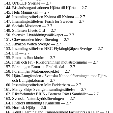
UNICEF Sverige — 2.7
Bistånds­organisationen Hjärta till Hjärta — 2.7
Hela Människan — 2.7
Insamlings­stiftelsen Kvinna till Kvinna — 2.7
Insamlings­stiftelsen Teach for Sweden — 2.7
Sociala Missionen — 2.7
Stiftelsen Livets Ord — 2.7
Svenska Livräddningssällskapet — 2.7
Clownronden ideell förening — 2.7
Amazon Watch Sverige — 2.7
Insamlings­stiftelsen NRC Flyktinghjälpen Sverige — 2.7
Elia — 2.7
Emmaus Stockholm — 2.7
Frisk och Fri - Riksföreningen mot ätstörningar — 2.7
Föreningen Emmaus Fredriksdal — 2.7
Föreningen Mutomoprojektet — 2.7
Hjärt-Lungfonden - Svenska National­föreningen mot Hjärt-
och Lung­sjukdomar — 2.7
Insamlings­stiftelsen Mitt Fadderbarn — 2.7
Mercy Ships Sverige insamlings­stiftelse — 2.7
Riksförbundet BRIS - Barnens Rätt i Samhället — 2.7
Svenska Naturskydds­föreningen — 2.7
Flickors utbildning i Kamerun — 2.7
Nordisk Hjälp — 2.6
Adult Learning and Empowerment Faciliators (ALEF) — 2.6