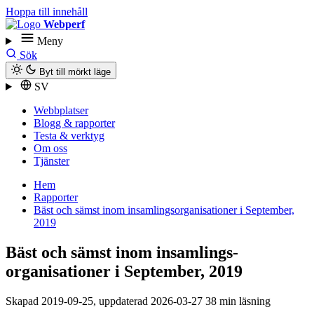
Hoppa till innehåll
Webperf
Meny
Sök
Byt till mörkt läge
SV
Webbplatser
Blogg & rapporter
Testa & verktyg
Om oss
Tjänster
Hem
Rapporter
Bäst och sämst inom insamlings­organisationer i September,
2019
Bäst och sämst inom insamlings­
organisationer i September, 2019
Skapad
2019-09-25
, uppdaterad
2026-03-27
38 min läsning