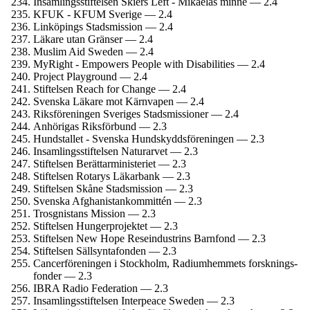
Insamlings­stiftelsen Skiers Left - Mikaelas minne — 2.4
KFUK - KFUM Sverige — 2.4
Linköpings Stadsmission — 2.4
Läkare utan Gränser — 2.4
Muslim Aid Sweden — 2.4
MyRight - Empowers People with Disabilities — 2.4
Project Playground — 2.4
Stiftelsen Reach for Change — 2.4
Svenska Läkare mot Kärnvapen — 2.4
Riksföreningen Sveriges Stadsmissioner — 2.4
Anhörigas Riksförbund — 2.3
Hundstallet - Svenska Hundskydds­föreningen — 2.3
Insamlings­stiftelsen Naturarvet — 2.3
Stiftelsen Berättar­ministeriet — 2.3
Stiftelsen Rotarys Läkarbank — 2.3
Stiftelsen Skåne Stadsmission — 2.3
Svenska Afghanistan­kommittén — 2.3
Trosgnistans Mission — 2.3
Stiftelsen Hungerprojektet — 2.3
Stiftelsen New Hope Rese­industrins Barnfond — 2.3
Stiftelsen Sällsyntafonden — 2.3
Cancer­föreningen i Stockholm, Radium­hemmets forsknings­
fonder — 2.3
IBRA Radio Federation — 2.3
Insamlings­stiftelsen Interpeace Sweden — 2.3