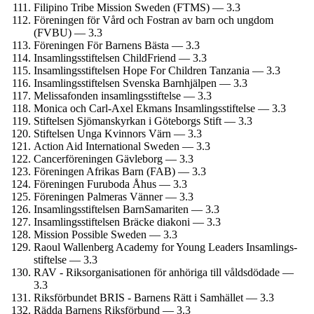
Filipino Tribe Mission Sweden (FTMS) — 3.3
Föreningen för Vård och Fostran av barn och ungdom
(FVBU) — 3.3
Föreningen För Barnens Bästa — 3.3
Insamlings­stiftelsen ChildFriend — 3.3
Insamlings­stiftelsen Hope For Children Tanzania — 3.3
Insamlings­stiftelsen Svenska Barnhjälpen — 3.3
Melissafonden insamlings­stiftelse — 3.3
Monica och Carl-Axel Ekmans Insamlings­stiftelse — 3.3
Stiftelsen Sjömanskyrkan i Göteborgs Stift — 3.3
Stiftelsen Unga Kvinnors Värn — 3.3
Action Aid International Sweden — 3.3
Cancer­föreningen Gävleborg — 3.3
Föreningen Afrikas Barn (FAB) — 3.3
Föreningen Furuboda Åhus — 3.3
Föreningen Palmeras Vänner — 3.3
Insamlings­stiftelsen BarnSamariten — 3.3
Insamlings­stiftelsen Bräcke diakoni — 3.3
Mission Possible Sweden — 3.3
Raoul Wallenberg Academy for Young Leaders Insamlings­
stiftelse — 3.3
RAV - Riksorganisationen för anhöriga till våldsdödade —
3.3
Riksförbundet BRIS - Barnens Rätt i Samhället — 3.3
Rädda Barnens Riksförbund — 3.3