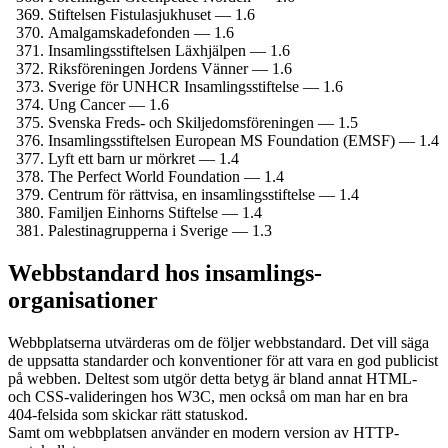
Stiftelsen Fistulasjukhuset — 1.6
Amalgamskade­fonden — 1.6
Insamlings­stiftelsen Läxhjälpen — 1.6
Riksföreningen Jordens Vänner — 1.6
Sverige för UNHCR Insamlings­stiftelse — 1.6
Ung Cancer — 1.6
Svenska Freds- och Skiljedoms­föreningen — 1.5
Insamlings­stiftelsen European MS Foundation (EMSF) — 1.4
Lyft ett barn ur mörkret — 1.4
The Perfect World Foundation — 1.4
Centrum för rättvisa, en insamlings­stiftelse — 1.4
Familjen Einhorns Stiftelse — 1.4
Palestina­grupperna i Sverige — 1.3
Webbstandard hos insamlings­
organisationer
Webbplatserna utvärderas om de följer webbstandard. Det vill säga
de uppsatta standarder och konventioner för att vara en god publicist
på webben. Deltest som utgör detta betyg är bland annat HTML-
och CSS-valideringen hos W3C, men också om man har en bra
404-felsida som skickar rätt statuskod.
Samt om webbplatsen använder en modern version av HTTP-