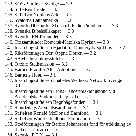
SOS-Barnbyar Sverige — 3.3
Stiftelsen Brödet — 3.3
Stiftelsen Nordens Ark — 3.3
Svalorna Latinamerika — 3.3
Svensk-Tibetanska Skol- och Kulturföreningen — 3.3
Svenska Bibelsällskapet — 3.3
Svenska FN-förbundet — 3.3
Trossamfundet Romersk-Katolska Kyrkan — 3.3
Insamlings­stiftelsen Hjärtat för Danderyds Sjukhus — 3.2
Riksföreningen Den Öppna Dörren — 3.2
SAM:s Insamlings­stiftelse — 3.2
Örebro Stadsmission — 3.2
Barnen Framför Allt - Adoptioner — 3.1
Barnens Hopp — 3.1
Insamlings­stiftelsen Diabetes Wellness Network Sverige —
3.1
Insamlings­stiftelsen Lions Cancerforsknings­fond vid
Akademiska Sjukhuset i Uppsala — 3.1
Insamlings­stiftelsen Regnbågs­fonden — 3.1
Sjundedags Adventist­samfundet — 3.1
Stiftelsen Ronald McDonald Barnfond — 3.1
Stiftelsen World Childhood Foundation — 3.1
Stödföreningen för Barbro Johanssons fond för utbildning av
flickor i Tanzania — 3.1
Svenska P.E.N. — 3.1