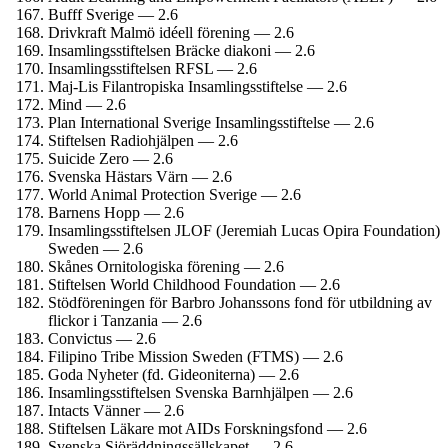
Bufff Sverige — 2.6
Drivkraft Malmö idéell förening — 2.6
Insamlings­stiftelsen Bräcke diakoni — 2.6
Insamlings­stiftelsen RFSL — 2.6
Maj-Lis Filantropiska Insamlings­stiftelse — 2.6
Mind — 2.6
Plan International Sverige Insamlings­stiftelse — 2.6
Stiftelsen Radiohjälpen — 2.6
Suicide Zero — 2.6
Svenska Hästars Värn — 2.6
World Animal Protection Sverige — 2.6
Barnens Hopp — 2.6
Insamlings­stiftelsen JLOF (Jeremiah Lucas Opira Foundation)
Sweden — 2.6
Skånes Ornitologiska förening — 2.6
Stiftelsen World Childhood Foundation — 2.6
Stödföreningen för Barbro Johanssons fond för utbildning av
flickor i Tanzania — 2.6
Convictus — 2.6
Filipino Tribe Mission Sweden (FTMS) — 2.6
Goda Nyheter (fd. Gideoniterna) — 2.6
Insamlings­stiftelsen Svenska Barnhjälpen — 2.6
Intacts Vänner — 2.6
Stiftelsen Läkare mot AIDs Forsknings­fond — 2.6
Svenska Sjöräddnings­sällskapet — 2.6