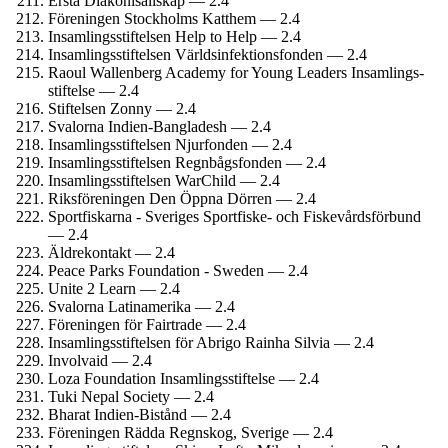
Ersta Diakonisällskap — 2.4
Föreningen Stockholms Katthem — 2.4
Insamlings­stiftelsen Help to Help — 2.4
Insamlings­stiftelsen Världsinfektions­fonden — 2.4
Raoul Wallenberg Academy for Young Leaders Insamlings­
stiftelse — 2.4
Stiftelsen Zonny — 2.4
Svalorna Indien-Bangladesh — 2.4
Insamlings­stiftelsen Njurfonden — 2.4
Insamlings­stiftelsen Regnbågs­fonden — 2.4
Insamlings­stiftelsen WarChild — 2.4
Riksföreningen Den Öppna Dörren — 2.4
Sportfiskarna - Sveriges Sportfiske- och Fiskevårds­förbund
— 2.4
Äldrekontakt — 2.4
Peace Parks Foundation - Sweden — 2.4
Unite 2 Learn — 2.4
Svalorna Latinamerika — 2.4
Föreningen för Fairtrade — 2.4
Insamlings­stiftelsen för Abrigo Rainha Silvia — 2.4
Involvaid — 2.4
Loza Foundation Insamlings­stiftelse — 2.4
Tuki Nepal Society — 2.4
Bharat Indien-Bistånd — 2.4
Föreningen Rädda Regnskog, Sverige — 2.4