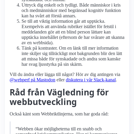
Uttryck dig enkelt och tydligt. Både människor i kris
och medmänniskor med begränsad kognitiv funktion
kan ha svårt att förstå annars.
Se till att viktig information går att upptäcka.
Exempelvis att använda rubriker istället för fetstil i
meddelanden gör att en blind person lättare kan
upptäcka innehållet (eftersom de har svårare att skanna
av en webbsida).
Tänk på kontraster. Om en länk till mer information
inte skiljer sig tillräckligt mot bakgrunden blir den lätt
att missa både för synskadade och andra som kanske
har svag ljusstyrka på sin skärm.
Vill du ändra eller lägga till något? Hör av dig antingen via
@webperf på Mastodon
eller
diskutera i vår Slack-kanal
.
Råd från Vägledning för
webbutveckling
Också känt som Webbriktlinjerna, som har goda råd:
“Webben ökar möjligheterna till en snabb och