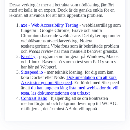
Dessa verktyg är mer att betrakta som nödlösning jämfört
med att kalla in en expert. Dock är de ganska enkla för en
lekman att använda för att hitta uppenbara problem.
axe - Web Accessibility Testing
- webbläsartillägg som
fungerar i Google Chrome, Brave och andra
Chromium-baserade webbläsare. Det dyker upp under
webbläsarens utvecklarverktyg. Notera
testkategorierna
Violations
som är bekräftade problem
och
Needs review
när man manuellt behöver granska.
Koa11y
- program som fungerar på Windows, Macos
och Linux. Baseras på samma test som Pa11y som vi
har här på Webperf.
Sitespeed.io
- mer teknisk lösning, för dig som kan
köra Docker eller Node.
Dokumentation om att köra
Axe-tester genom Sitespeed
. En fördel med Sitespeed
är att
du kan ange en lång lista med webbsidor du vill
testa, läs dokumentationen om urls.txt
Contrast Ratio
- hjälper dig att se om kontrasten
mellan förgrund och bakgrund lever upp till WCAG-
riktlinjerna, det är minst AA du vill uppnå.