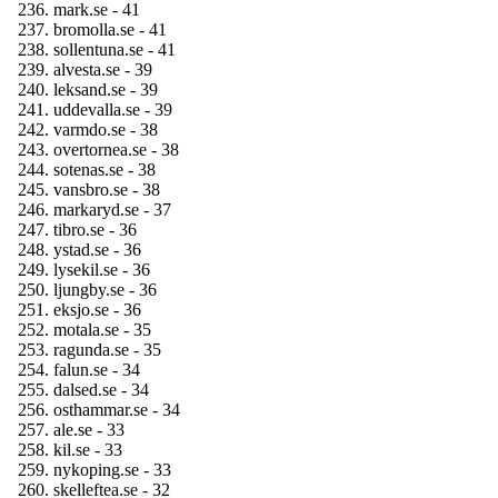
mark.se - 41
bromolla.se - 41
sollentuna.se - 41
alvesta.se - 39
leksand.se - 39
uddevalla.se - 39
varmdo.se - 38
overtornea.se - 38
sotenas.se - 38
vansbro.se - 38
markaryd.se - 37
tibro.se - 36
ystad.se - 36
lysekil.se - 36
ljungby.se - 36
eksjo.se - 36
motala.se - 35
ragunda.se - 35
falun.se - 34
dalsed.se - 34
osthammar.se - 34
ale.se - 33
kil.se - 33
nykoping.se - 33
skelleftea.se - 32