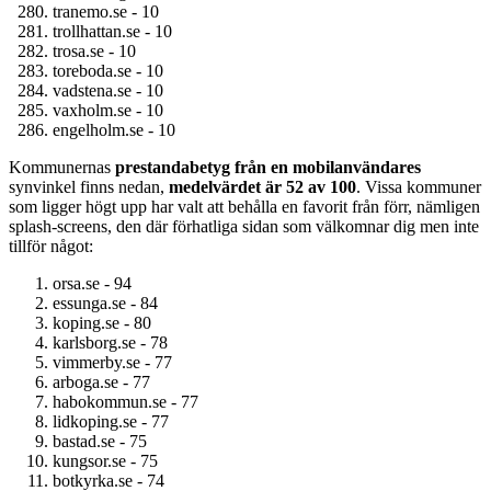
tranemo.se - 10
trollhattan.se - 10
trosa.se - 10
toreboda.se - 10
vadstena.se - 10
vaxholm.se - 10
engelholm.se - 10
Kommunernas
prestandabetyg från en mobilanvändares
synvinkel finns nedan,
medelvärdet är 52 av 100
. Vissa kommuner
som ligger högt upp har valt att behålla en favorit från förr, nämligen
splash-screens, den där förhatliga sidan som välkomnar dig men inte
tillför något:
orsa.se - 94
essunga.se - 84
koping.se - 80
karlsborg.se - 78
vimmerby.se - 77
arboga.se - 77
habokommun.se - 77
lidkoping.se - 77
bastad.se - 75
kungsor.se - 75
botkyrka.se - 74