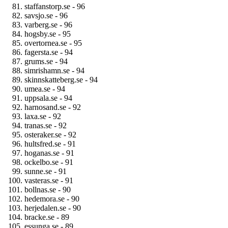
staffanstorp.se - 96
savsjo.se - 96
varberg.se - 96
hogsby.se - 95
overtornea.se - 95
fagersta.se - 94
grums.se - 94
simrishamn.se - 94
skinnskatteberg.se - 94
umea.se - 94
uppsala.se - 94
harnosand.se - 92
laxa.se - 92
tranas.se - 92
osteraker.se - 92
hultsfred.se - 91
hoganas.se - 91
ockelbo.se - 91
sunne.se - 91
vasteras.se - 91
bollnas.se - 90
hedemora.se - 90
herjedalen.se - 90
bracke.se - 89
essunga.se - 89