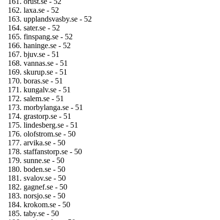
orust.se - 52
laxa.se - 52
upplandsvasby.se - 52
sater.se - 52
finspang.se - 52
haninge.se - 52
bjuv.se - 51
vannas.se - 51
skurup.se - 51
boras.se - 51
kungalv.se - 51
salem.se - 51
morbylanga.se - 51
grastorp.se - 51
lindesberg.se - 51
olofstrom.se - 50
arvika.se - 50
staffanstorp.se - 50
sunne.se - 50
boden.se - 50
svalov.se - 50
gagnef.se - 50
norsjo.se - 50
krokom.se - 50
taby.se - 50