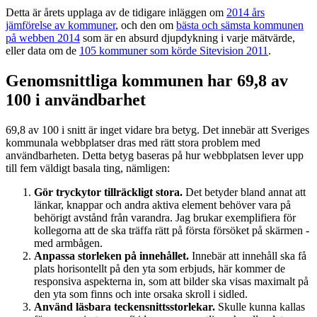
Detta är årets upplaga av de tidigare inläggen om
2014 års
jämförelse av kommuner
, och den om
bästa och sämsta kommunen
på webben 2014
som är en absurd djupdykning i varje mätvärde,
eller data om de
105 kommuner som körde Sitevision 2011
.
Genomsnittliga kommunen har 69,8 av
100 i användbarhet
69,8 av 100 i snitt är inget vidare bra betyg. Det innebär att Sveriges
kommunala webbplatser dras med rätt stora problem med
användbarheten. Detta betyg baseras på hur webbplatsen lever upp
till fem väldigt basala ting, nämligen:
Gör tryckytor tillräckligt stora.
Det betyder bland annat att
länkar, knappar och andra aktiva element behöver vara på
behörigt avstånd från varandra. Jag brukar exemplifiera för
kollegorna att de ska träffa rätt på första försöket på skärmen -
med armbågen.
Anpassa storleken på innehållet.
Innebär att innehåll ska få
plats horisontellt på den yta som erbjuds, här kommer de
responsiva aspekterna in, som att bilder ska visas maximalt på
den yta som finns och inte orsaka skroll i sidled.
Använd läsbara teckensnittsstorlekar.
Skulle kunna kallas