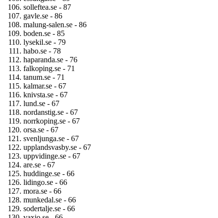
solleftea.se - 87
gavle.se - 86
malung-salen.se - 86
boden.se - 85
lysekil.se - 79
habo.se - 78
haparanda.se - 76
falkoping.se - 71
tanum.se - 71
kalmar.se - 67
knivsta.se - 67
lund.se - 67
nordanstig.se - 67
norrkoping.se - 67
orsa.se - 67
svenljunga.se - 67
upplandsvasby.se - 67
uppvidinge.se - 67
are.se - 67
huddinge.se - 66
lidingo.se - 66
mora.se - 66
munkedal.se - 66
sodertalje.se - 66
vaxjo.se - 66