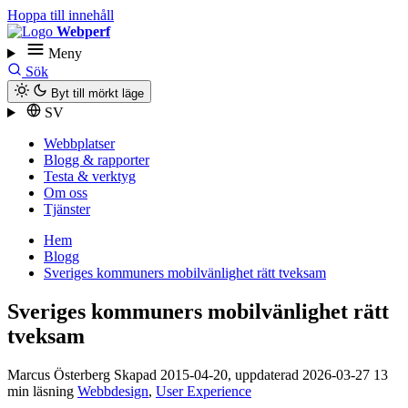
Hoppa till innehåll
Webperf
Meny
Sök
Byt till mörkt läge
SV
Webbplatser
Blogg & rapporter
Testa & verktyg
Om oss
Tjänster
Hem
Blogg
Sveriges kommuners mobilvänlighet rätt tveksam
Sveriges kommuners mobilvänlighet rätt
tveksam
Marcus Österberg
Skapad
2015-04-20
, uppdaterad
2026-03-27
13
min läsning
Webbdesign
,
User Experience