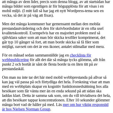
att många av dem lider, precis som denna blogg, av att startsidan har
många bilder som egentligen är för högupplösta för att visas i en
mobil miljö. (I mitt fall så har jag ett nytt Wordpress-tema sen en
vecka, så det är på väg att fixas).
Men det många kommuner har gemensamt mellan den mobila
prestandautvärdering och den för skrivbordsdator är en ofta usel
kvalitetskontroll. Exempelvis har en majoritet problem med så
självklara saker som att man bör skicka textfiler komprimerat, det
går typ 10 gånger så fort, att man borde skicka så få filer som
möjligt, oavsett om det är ens ikoner, antalet stilmallar med mera.
För en månad sedan sammanställde jag en
checklista för
webbpublicering
för allt det där så många tycks glömma, allt från
punkt 2 och bortåt är sånt de flesta borde ta en liten titt på av
prestandaskäl.
Om man nu inte tar det här med mobil webbprestanda på allvar så
kan jag väl passa på och förtydliga det hela. Forskning visar att man
med en webbplats skapar en kognitiv funktionsnedsättning hos alla
besökare som får vänta mer än en enda sekund på att sidan ska
laddas klart. Detta är samma sak som, om du vill trivialisera det hela,
att din besökare tappar koncentrationen. Efter 10 sekunder glömmer
många bort vad de håller på med. Läs
mer om hur viktig responstid
är hos Nielsen Norman Group
.