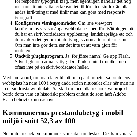
för responsiv typografi idag, men egentligen handlar det nog
mer om att inte sätta teckensnittet till för liten storlek än alla
andra inriktningar med finlir man kan göra med responsiv
typografi.
Konfigurera visningsområdet.
Om inte viewport
konfigureras visas många webbplatser med förutsättningen att
du har en skrivbordsdators upplösning, landskapsläge etc och
du märker det genom att du tvingas zooma in o ut konstant.
Om man inte gör detta ser det inte ut att vara gjort för
mobilen.
Undvik pluginprogram.
Ja, för jösse namn! Ge upp Flash,
Silverlight och annat sattyg. Det funkar inte i mobilen och
oftast inte på en skrivbordsdator heller.
Med andra ord, om man låter bli att hitta på dumheter så borde ens
webbplats ha nära 100 i betyg ända sedan nittiotalet eller när man nu
la ut sin första webbplats. Särskilt nu med alla responsiva projekt
borde detta vara ett historiskt problem endast de som haft Adobe
Flash behövt skämmas över.
Kommunernas prestandabetyg i mobil
miljö i snitt 52,3 av 100
Nu är det respektive kommuns startsida som testats. Det kan vara så