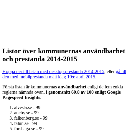
Listor över kommunernas användbarhet
och prestanda 2014-2015
Hoppa ner till listan med desktop-prestanda 2014-2015
, eller
gå till
den med mobilprestanda mätt idag 19:e april 2015
.
Första listan är kommunernas
användbarhet
enligt de fem enkla
reglerna nämnda ovan,
i genomsnitt 69,8 av 100 enligt Google
Pagespeed Insights
:
alvesta.se - 99
aneby.se - 99
falkenberg.se - 99
falun.se - 99
forshaga.se - 99