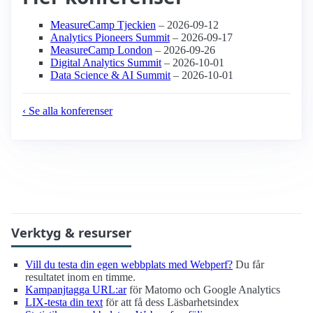
MeasureCamp Tjeckien
– 2026-09-12
Analytics Pioneers Summit
– 2026-09-17
MeasureCamp London
– 2026-09-26
Digital Analytics Summit
– 2026-10-01
Data Science & AI Summit
– 2026-10-01
‹ Se alla konferenser
Verktyg & resurser
Vill du testa din egen webbplats med Webperf?
Du får
resultatet inom en timme.
Kampanjtagga URL:ar
för Matomo och Google Analytics
LIX-testa din text
för att få dess Läsbarhetsindex