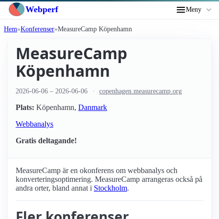
Webperf
Meny
Hem
Konferenser
MeasureCamp Köpenhamn
MeasureCamp
Köpenhamn
2026-06-06
–
2026-06-06
copenhagen.measurecamp.org
Plats:
Köpenhamn
,
Danmark
Webbanalys
Gratis deltagande!
MeasureCamp är en okonferens om webbanalys och
konverteringsoptimering. MeasureCamp arrangeras också på
andra orter, bland annat i
Stockholm
.
Fler konferenser