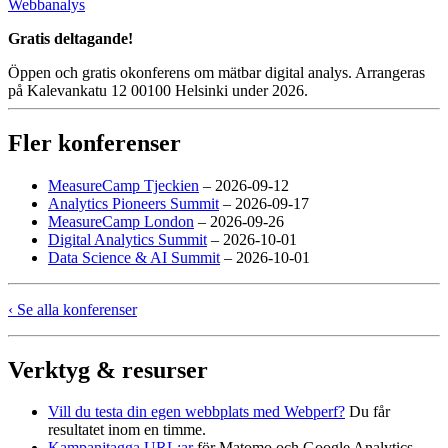
Webbanalys
Gratis deltagande!
Öppen och gratis okonferens om mätbar digital analys. Arrangeras
på Kalevankatu 12 00100 Helsinki under 2026.
Fler konferenser
MeasureCamp Tjeckien
– 2026-09-12
Analytics Pioneers Summit
– 2026-09-17
MeasureCamp London
– 2026-09-26
Digital Analytics Summit
– 2026-10-01
Data Science & AI Summit
– 2026-10-01
‹ Se alla konferenser
Verktyg & resurser
Vill du testa din egen webbplats med Webperf?
Du får
resultatet inom en timme.
Kampanjtagga URL:ar
för Matomo och Google Analytics