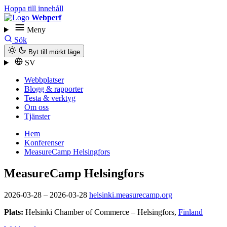
Hoppa till innehåll
Webperf
Meny
Sök
Byt till mörkt läge
SV
Webbplatser
Blogg & rapporter
Testa & verktyg
Om oss
Tjänster
Hem
Konferenser
MeasureCamp Helsingfors
MeasureCamp Helsingfors
2026-03-28
–
2026-03-28
helsinki.measurecamp.org
Plats:
Helsinki Chamber of Commerce
–
Helsingfors
,
Finland