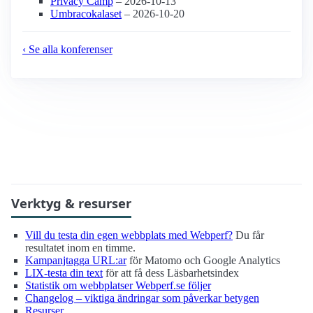
Privacy Camp
– 2026-10-13
Umbracokalaset
– 2026-10-20
‹ Se alla konferenser
Verktyg & resurser
Vill du testa din egen webbplats med Webperf?
Du får
resultatet inom en timme.
Kampanjtagga URL:ar
för Matomo och Google Analytics
LIX-testa din text
för att få dess Läsbarhetsindex
Statistik om webbplatser Webperf.se följer
Changelog – viktiga ändringar som påverkar betygen
Resurser