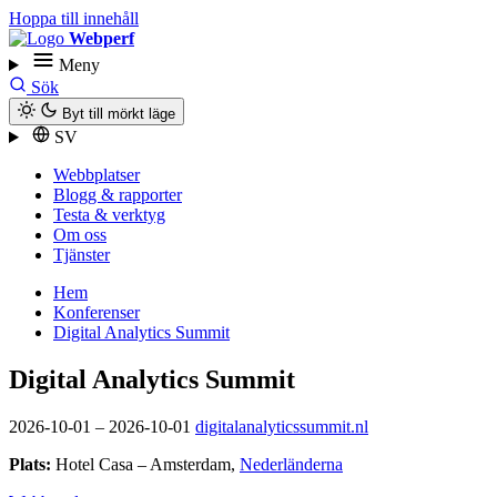
Hoppa till innehåll
Webperf
Meny
Sök
Byt till mörkt läge
SV
Webbplatser
Blogg & rapporter
Testa & verktyg
Om oss
Tjänster
Hem
Konferenser
Digital Analytics Summit
Digital Analytics Summit
2026-10-01
–
2026-10-01
digitalanalyticssummit.nl
Plats:
Hotel Casa
–
Amsterdam
,
Nederländerna