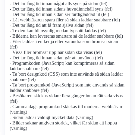
- Det tar lång tid innan något alls syns på sidan (fel)
- Det tar lång tid innan sidans huvudinnehåll syns (fel)
- Det tar lång tid innan sidan ser färdigladdad ut (fel)
- Låt webbläsaren spara filer så sidan laddar snabbare (fel)
- Det tar lång tid att få fram själva sidan (fel)
- Texten kan bli osynlig medan typsnitt laddas (fel)
- Bilderna kan levereras smartare så de laddar snabbare (fel)
- Filer laddas i en kedja efter varandra som bromsar sidan
(fel)
- Vissa filer bromsar upp när sidan ska visas (fel)
- Det tar lång tid innan sidan går att använda (fel)
- Programkoden (JavaScript) kan komprimeras så sidan
laddar snabbare (fel)
- Ta bort designkod (CSS) som inte används så sidan laddar
snabbare (fel)
- Ta bort programkod (JavaScript) som inte används så sidan
laddar snabbare (fel)
- Besökaren skickas vidare flera gånger innan rätt sida visas
(fel)
- Gammaldags programkod skickas till moderna webbläsare
(varning)
- Sidan laddar väldigt mycket data (varning)
- Bilder saknar angiven storlek, vilket får sidan att hoppa
(varning)