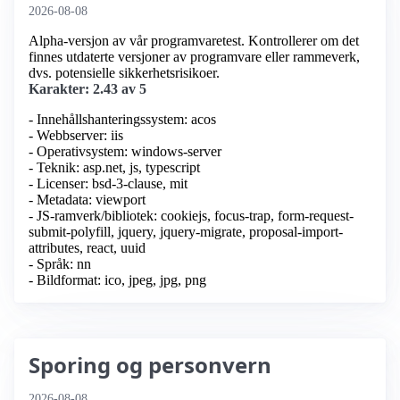
2026-08-08
Alpha-versjon av vår programvaretest. Kontrollerer om det
finnes utdaterte versjoner av programvare eller rammeverk,
dvs. potensielle sikkerhetsrisikoer.
Karakter: 2.43 av 5
- Innehållshanteringssystem: acos
- Webbserver: iis
- Operativsystem: windows-server
- Teknik: asp.net, js, typescript
- Licenser: bsd-3-clause, mit
- Metadata: viewport
- JS-ramverk/bibliotek: cookiejs, focus-trap, form-request-
submit-polyfill, jquery, jquery-migrate, proposal-import-
attributes, react, uuid
- Språk: nn
- Bildformat: ico, jpeg, jpg, png
Sporing og personvern
2026-08-08