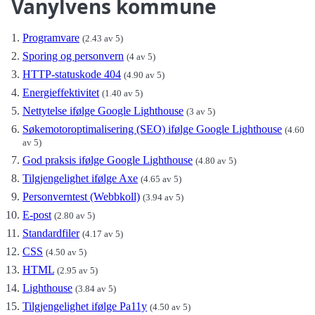
Vanylvens kommune
Programvare
(2.43 av 5)
Sporing og personvern
(4 av 5)
HTTP-statuskode 404
(4.90 av 5)
Energieffektivitet
(1.40 av 5)
Nettytelse ifølge Google Lighthouse
(3 av 5)
Søkemotoroptimalisering (SEO) ifølge Google Lighthouse
(4.60
av 5)
God praksis ifølge Google Lighthouse
(4.80 av 5)
Tilgjengelighet ifølge Axe
(4.65 av 5)
Personverntest (Webbkoll)
(3.94 av 5)
E-post
(2.80 av 5)
Standardfiler
(4.17 av 5)
CSS
(4.50 av 5)
HTML
(2.95 av 5)
Lighthouse
(3.84 av 5)
Tilgjengelighet ifølge Pa11y
(4.50 av 5)