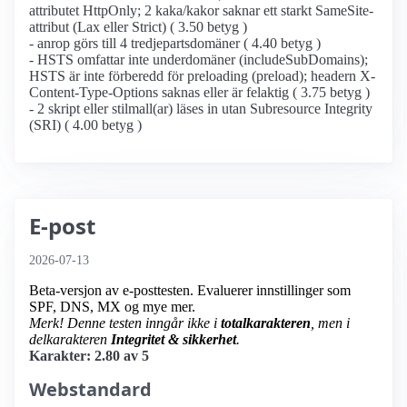
attributet HttpOnly; 2 kaka/kakor saknar ett starkt SameSite-
attribut (Lax eller Strict) ( 3.50 betyg )
- anrop görs till 4 tredjepartsdomäner ( 4.40 betyg )
- HSTS omfattar inte underdomäner (includeSubDomains);
HSTS är inte förberedd för preloading (preload); headern X-
Content-Type-Options saknas eller är felaktig ( 3.75 betyg )
- 2 skript eller stilmall(ar) läses in utan Subresource Integrity
(SRI) ( 4.00 betyg )
E-post
2026-07-13
Beta-versjon av e-posttesten. Evaluerer innstillinger som
SPF, DNS, MX og mye mer.
Merk! Denne testen inngår ikke i
totalkarakteren
, men i
delkarakteren
Integritet & sikkerhet
.
Karakter: 2.80 av 5
Webstandard