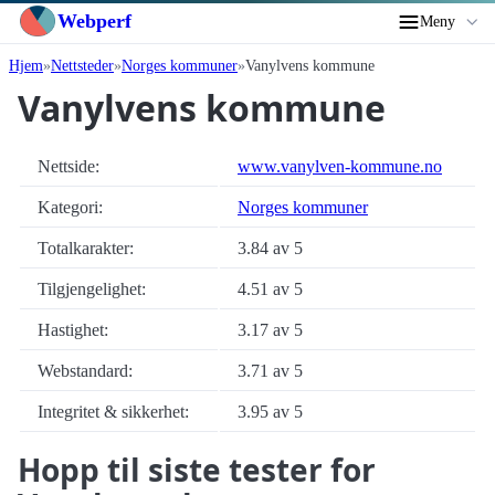
Webperf
Meny
Hjem
Nettsteder
Norges kommuner
Vanylvens kommune
Vanylvens kommune
Nettside:
www.vanylven-kommune.no
Kategori:
Norges kommuner
Totalkarakter:
3.84 av 5
Tilgjengelighet:
4.51 av 5
Hastighet:
3.17 av 5
Webstandard:
3.71 av 5
Integritet & sikkerhet:
3.95 av 5
Hopp til siste tester for