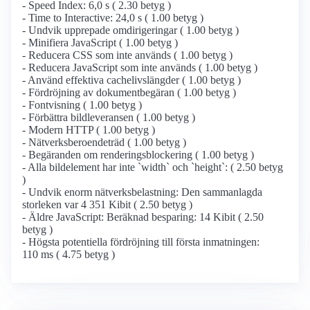
- Speed Index: 6,0 s ( 2.30 betyg )
- Time to Interactive: 24,0 s ( 1.00 betyg )
- Undvik upprepade omdirigeringar ( 1.00 betyg )
- Minifiera JavaScript ( 1.00 betyg )
- Reducera CSS som inte används ( 1.00 betyg )
- Reducera JavaScript som inte används ( 1.00 betyg )
- Använd effektiva cachelivslängder ( 1.00 betyg )
- Fördröjning av dokumentbegäran ( 1.00 betyg )
- Fontvisning ( 1.00 betyg )
- Förbättra bildleveransen ( 1.00 betyg )
- Modern HTTP ( 1.00 betyg )
- Nätverksberoendeträd ( 1.00 betyg )
- Begäranden om renderingsblockering ( 1.00 betyg )
- Alla bildelement har inte `width` och `height`: ( 2.50 betyg
)
- Undvik enorm nätverksbelastning: Den sammanlagda
storleken var 4 351 Kibit ( 2.50 betyg )
- Äldre JavaScript: Beräknad besparing: 14 Kibit ( 2.50
betyg )
- Högsta potentiella fördröjning till första inmatningen:
110 ms ( 4.75 betyg )