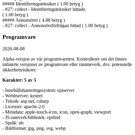
##### Identifierings­tekniker ( 1.00 betyg )
- #27: collect - Identifierings­tekniker hittade.
( 1.00 betyg )
##### Annonsörer ( 4.88 betyg )
- #27: collect - Annonsörs­förfrågan hittad ( 1.00 betyg )
Programvare
2026-08-08
Alpha-versjon av vår programvaretest. Kontrollerer om det finnes
utdaterte versjoner av programvare eller rammeverk, dvs. potensielle
sikkerhetsrisikoer.
Karakter: 5 av 5
- Innehållshanteringssystem: episerver
- Webbserver: kestrel
- Teknik: asp.net, csharp
- Licenser: apache-2.0
- Metadata: apple-touch-icon, icon, open-graph, viewport
- JS-ramverk/bibliotek: epifind
- Språk: nb
- Bildformat: jpg, png, svg, webp