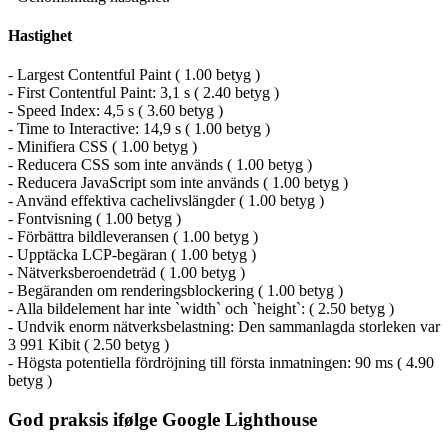
Hastighet
- Largest Contentful Paint ( 1.00 betyg )
- First Contentful Paint: 3,1 s ( 2.40 betyg )
- Speed Index: 4,5 s ( 3.60 betyg )
- Time to Interactive: 14,9 s ( 1.00 betyg )
- Minifiera CSS ( 1.00 betyg )
- Reducera CSS som inte används ( 1.00 betyg )
- Reducera JavaScript som inte används ( 1.00 betyg )
- Använd effektiva cachelivslängder ( 1.00 betyg )
- Fontvisning ( 1.00 betyg )
- Förbättra bildleveransen ( 1.00 betyg )
- Upptäcka LCP-begäran ( 1.00 betyg )
- Nätverksberoendeträd ( 1.00 betyg )
- Begäranden om renderingsblockering ( 1.00 betyg )
- Alla bildelement har inte `width` och `height`: ( 2.50 betyg )
- Undvik enorm nätverksbelastning: Den sammanlagda storleken var
3 991 Kibit ( 2.50 betyg )
- Högsta potentiella fördröjning till första inmatningen: 90 ms ( 4.90
betyg )
God praksis ifølge Google Lighthouse