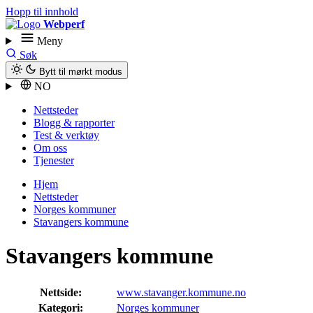
Hopp til innhold
Webperf
Meny
Søk
Bytt til mørkt modus
NO
Nettsteder
Blogg & rapporter
Test & verktøy
Om oss
Tjenester
Hjem
Nettsteder
Norges kommuner
Stavangers kommune
Stavangers kommune
Nettside:
www.stavanger.kommune.no
Kategori:
Norges kommuner