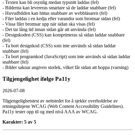
- Texten kan bli osynlig medan typsnitt laddas (fel)
- Bilderna kan levereras smartare så de laddar snabbare (fel)
- Huvudbilden kan hittas snabbare av webbläsaren (fel)
- Filer laddas i en kedja efter varandra som bromsar sidan (fel)
- Vissa filer bromsar upp när sidan ska visas (fel)
- Det tar lång tid innan sidan går att använda (fel)
- Designkoden (CSS) kan komprimeras så sidan laddar snabbare
(fel)
- Ta bort designkod (CSS) som inte används så sidan laddar
snabbare (fel)
- Ta bort programkod (JavaScript) som inte används så sidan laddar
snabbare (fel)
- Bilder saknar angiven storlek, vilket får sidan att hoppa (varning)
Tilgjengelighet ifølge Pa11y
2026-07-08
Tilgjengelighetstest av nettstedet for å sjekke overholdelse av
retningslinjene WCAG (Web Content Accessibility Guidelines).
Pa11y tester opp til og med nivå AAA av WCAG.
Karakter: 5 av 5