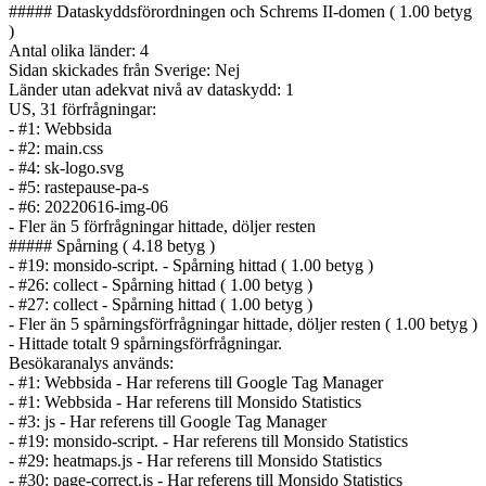
##### Dataskyddsförordningen och Schrems II-domen ( 1.00 betyg
)
Antal olika länder: 4
Sidan skickades från Sverige: Nej
Länder utan adekvat nivå av dataskydd: 1
US, 31 förfrågningar:
- #1: Webbsida
- #2: main.css
- #4: sk-logo.svg
- #5: rastepause-pa-s
- #6: 20220616-img-06
- Fler än 5 förfrågningar hittade, döljer resten
##### Spårning ( 4.18 betyg )
- #19: monsido-script. - Spårning hittad ( 1.00 betyg )
- #26: collect - Spårning hittad ( 1.00 betyg )
- #27: collect - Spårning hittad ( 1.00 betyg )
- Fler än 5 spårnings­förfrågningar hittade, döljer resten ( 1.00 betyg )
- Hittade totalt 9 spårnings­förfrågningar.
Besökaranalys används:
- #1: Webbsida - Har referens till Google Tag Manager
- #1: Webbsida - Har referens till Monsido Statistics
- #3: js - Har referens till Google Tag Manager
- #19: monsido-script. - Har referens till Monsido Statistics
- #29: heatmaps.js - Har referens till Monsido Statistics
- #30: page-correct.js - Har referens till Monsido Statistics