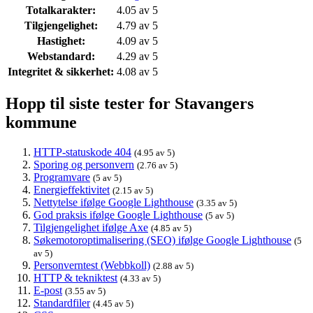
Totalkarakter:
4.05 av 5
Tilgjengelighet:
4.79 av 5
Hastighet:
4.09 av 5
Webstandard:
4.29 av 5
Integritet & sikkerhet:
4.08 av 5
Hopp til siste tester for Stavangers
kommune
HTTP-statuskode 404
(4.95 av 5)
Sporing og personvern
(2.76 av 5)
Programvare
(5 av 5)
Energieffektivitet
(2.15 av 5)
Nettytelse ifølge Google Lighthouse
(3.35 av 5)
God praksis ifølge Google Lighthouse
(5 av 5)
Tilgjengelighet ifølge Axe
(4.85 av 5)
Søkemotoroptimalisering (SEO) ifølge Google Lighthouse
(5
av 5)
Personverntest (Webbkoll)
(2.88 av 5)
HTTP & tekniktest
(4.33 av 5)
E-post
(3.55 av 5)
Standardfiler
(4.45 av 5)