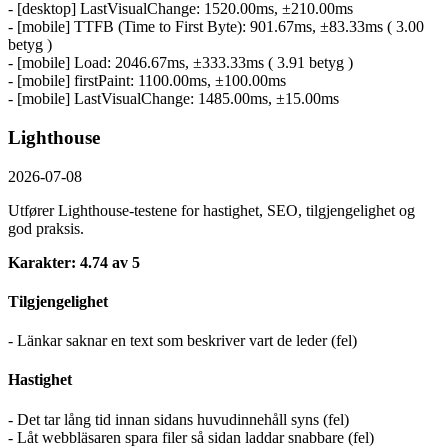
- [desktop] LastVisualChange: 1520.00ms, ±210.00ms
- [mobile] TTFB (Time to First Byte): 901.67ms, ±83.33ms ( 3.00
betyg )
- [mobile] Load: 2046.67ms, ±333.33ms ( 3.91 betyg )
- [mobile] firstPaint: 1100.00ms, ±100.00ms
- [mobile] LastVisualChange: 1485.00ms, ±15.00ms
Lighthouse
2026-07-08
Utfører Lighthouse-testene for hastighet, SEO, tilgjengelighet og
god praksis.
Karakter: 4.74 av 5
Tilgjengelighet
- Länkar saknar en text som beskriver vart de leder (fel)
Hastighet
- Det tar lång tid innan sidans huvudinnehåll syns (fel)
- Låt webbläsaren spara filer så sidan laddar snabbare (fel)