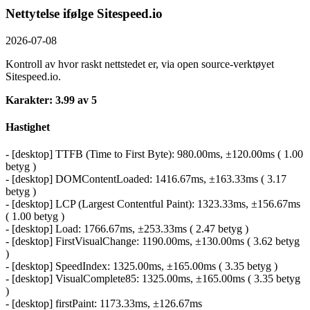
Nettytelse ifølge Sitespeed.io
2026-07-08
Kontroll av hvor raskt nettstedet er, via open source-verktøyet
Sitespeed.io.
Karakter: 3.99 av 5
Hastighet
- [desktop] TTFB (Time to First Byte): 980.00ms, ±120.00ms ( 1.00
betyg )
- [desktop] DOMContentLoaded: 1416.67ms, ±163.33ms ( 3.17
betyg )
- [desktop] LCP (Largest Contentful Paint): 1323.33ms, ±156.67ms
( 1.00 betyg )
- [desktop] Load: 1766.67ms, ±253.33ms ( 2.47 betyg )
- [desktop] FirstVisualChange: 1190.00ms, ±130.00ms ( 3.62 betyg
)
- [desktop] SpeedIndex: 1325.00ms, ±165.00ms ( 3.35 betyg )
- [desktop] VisualComplete85: 1325.00ms, ±165.00ms ( 3.35 betyg
)
- [desktop] firstPaint: 1173.33ms, ±126.67ms