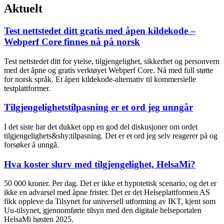
Aktuelt
Test nettstedet ditt gratis med åpen kildekode –
Webperf Core finnes nå på norsk
Test nettstedet ditt for ytelse, tilgjengelighet, sikkerhet og personvern
med det åpne og gratis verktøyet Webperf Core. Nå med full støtte
for norsk språk. Et åpen kildekode-alternativ til kommersielle
testplattformer.
Tilgjengelighets­tilpasning er et ord jeg unngår
I det siste har det dukket opp en god del diskusjoner om ordet
tilgjengelighets&shy;tilpasning. Det er et ord jeg selv reagerer på og
forsøker å unngå.
Hva koster slurv med tilgjengelighet, HelsaMi?
50 000 kroner. Per dag. Det er ikke et hypotetisk scenario, og det er
ikke en advarsel med åpne frister. Det er det Helseplattformen AS
fikk oppleve da Tilsynet for universell utforming av IKT, kjent som
Uu-tilsynet, gjennomførte tilsyn med den digitale helseportalen
HelsaMi høsten 2025.