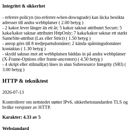
Integritet & sikkerhet
- referrer-policyn (no-referrer-when-downgrade) kan läcka besökta
adresser till andra webbplatser ( 2.00 betyg )
- 2 kakor lever längre än ett år; 5 kakor saknar attributet Secure; 5
kaka/kakor saknar attributet HttpOnly; 7 kaka/kakor saknar ett starkt
SameSite-attribut (Lax eller Strict) ( 1.50 betyg )
- anrop görs till 8 tredjepartsdomäner; 2 kända spårningsdomäner
kontaktas ( 1.30 betyg )
- skydd saknas mot att webbplatsen bäddas in på andra webbplatser
(X-Frame-Options eller frame-ancestors) ( 4.50 betyg )
- 4 skript eller stilmall(ar) läses in utan Subresource Integrity (SRI) (
3.00 betyg )
HTTP & tekniktest
2026-07-13
Kontrollerer om nettstedet støtter IPv6, sikkerhetsstandarden TLS og
hvilke versjoner av HTTP.
Karakter: 4.33 av 5
Webstandard