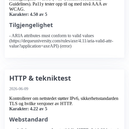
Guidelines). Pa11y tester opp til og med nivå AAA av
WCAG.
Karakter: 4.50 av 5
Tilgjengelighet
- ARIA attributes must conform to valid values
(https://dequeuniversity.com/rules/axe/4.11/aria-valid-attr-
value?application=axeAPI) (error)
HTTP & tekniktest
2026-06-09
Kontrollerer om nettstedet støtter IPv6, sikkerhetsstandarden
TLS og hvilke versjoner av HTTP.
Karakter: 4.22 av 5
Webstandard