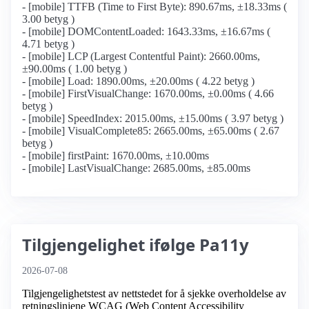
- [mobile] TTFB (Time to First Byte): 890.67ms, ±18.33ms (
3.00 betyg )
- [mobile] DOMContentLoaded: 1643.33ms, ±16.67ms (
4.71 betyg )
- [mobile] LCP (Largest Contentful Paint): 2660.00ms,
±90.00ms ( 1.00 betyg )
- [mobile] Load: 1890.00ms, ±20.00ms ( 4.22 betyg )
- [mobile] FirstVisualChange: 1670.00ms, ±0.00ms ( 4.66
betyg )
- [mobile] SpeedIndex: 2015.00ms, ±15.00ms ( 3.97 betyg )
- [mobile] VisualComplete85: 2665.00ms, ±65.00ms ( 2.67
betyg )
- [mobile] firstPaint: 1670.00ms, ±10.00ms
- [mobile] LastVisualChange: 2685.00ms, ±85.00ms
Tilgjengelighet ifølge Pa11y
2026-07-08
Tilgjengelighetstest av nettstedet for å sjekke overholdelse av
retningslinjene WCAG (Web Content Accessibility