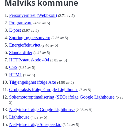
Malviks kommune
Personverntest (Webbkoll)
(2.71 av 5)
Programvare
(4.98 av 5)
E-post
(3.97 av 5)
Sporing og personvern
(2.86 av 5)
Energieffektivitet
(2.40 av 5)
Standardfiler
(4.42 av 5)
HTTP-statuskode 404
(3.85 av 5)
CSS
(3.35 av 5)
HTML
(5 av 5)
Tilgjengelighet ifølge Axe
(4.80 av 5)
God praksis ifølge Google Lighthouse
(5 av 5)
Søkemotoroptimalisering (SEO) ifølge Google Lighthouse
(5 av
5)
Nettytelse ifølge Google Lighthouse
(2.35 av 5)
Lighthouse
(4.09 av 5)
Nettytelse ifølge Sitespeed.io
(3.24 av 5)