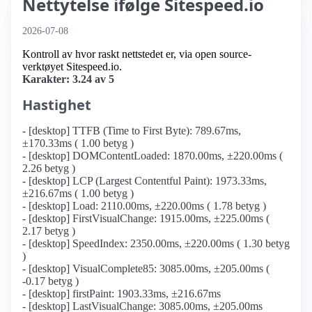
Nettytelse ifølge Sitespeed.io
2026-07-08
Kontroll av hvor raskt nettstedet er, via open source-
verktøyet Sitespeed.io.
Karakter: 3.24 av 5
Hastighet
- [desktop] TTFB (Time to First Byte): 789.67ms,
±170.33ms ( 1.00 betyg )
- [desktop] DOMContentLoaded: 1870.00ms, ±220.00ms (
2.26 betyg )
- [desktop] LCP (Largest Contentful Paint): 1973.33ms,
±216.67ms ( 1.00 betyg )
- [desktop] Load: 2110.00ms, ±220.00ms ( 1.78 betyg )
- [desktop] FirstVisualChange: 1915.00ms, ±225.00ms (
2.17 betyg )
- [desktop] SpeedIndex: 2350.00ms, ±220.00ms ( 1.30 betyg
)
- [desktop] VisualComplete85: 3085.00ms, ±205.00ms (
-0.17 betyg )
- [desktop] firstPaint: 1903.33ms, ±216.67ms
- [desktop] LastVisualChange: 3085.00ms, ±205.00ms