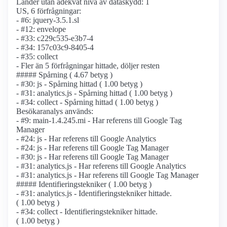
Länder utan adekvat nivå av dataskydd: 1
US, 6 förfrågningar:
- #6: jquery-3.5.1.sl
- #12: envelope
- #33: c229c535-e3b7-4
- #34: 157c03c9-8405-4
- #35: collect
- Fler än 5 förfrågningar hittade, döljer resten
##### Spårning ( 4.67 betyg )
- #30: js - Spårning hittad ( 1.00 betyg )
- #31: analytics.js - Spårning hittad ( 1.00 betyg )
- #34: collect - Spårning hittad ( 1.00 betyg )
Besökaranalys används:
- #9: main-1.4.245.mi - Har referens till Google Tag
Manager
- #24: js - Har referens till Google Analytics
- #24: js - Har referens till Google Tag Manager
- #30: js - Har referens till Google Tag Manager
- #31: analytics.js - Har referens till Google Analytics
- #31: analytics.js - Har referens till Google Tag Manager
##### Identifierings­tekniker ( 1.00 betyg )
- #31: analytics.js - Identifierings­tekniker hittade.
( 1.00 betyg )
- #34: collect - Identifierings­tekniker hittade.
( 1.00 betyg )