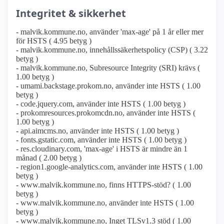
Integritet & sikkerhet
- malvik.kommune.no, använder 'max-age' på 1 år eller mer
för HSTS ( 4.95 betyg )
- malvik.kommune.no, innehållssäkerhetspolicy (CSP) ( 3.22
betyg )
- malvik.kommune.no, Subresource Integrity (SRI) krävs (
1.00 betyg )
- umami.backstage.prokom.no, använder inte HSTS ( 1.00
betyg )
- code.jquery.com, använder inte HSTS ( 1.00 betyg )
- prokomresources.prokomcdn.no, använder inte HSTS (
1.00 betyg )
- api.aimcms.no, använder inte HSTS ( 1.00 betyg )
- fonts.gstatic.com, använder inte HSTS ( 1.00 betyg )
- res.cloudinary.com, 'max-age' i HSTS är mindre än 1
månad ( 2.00 betyg )
- region1.google-analytics.com, använder inte HSTS ( 1.00
betyg )
- www.malvik.kommune.no, finns HTTPS-stöd? ( 1.00
betyg )
- www.malvik.kommune.no, använder inte HSTS ( 1.00
betyg )
- www.malvik.kommune.no, Inget TLSv1.3 stöd ( 1.00