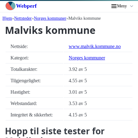
Webperf
Meny
Hjem
Nettsteder
Norges kommuner
Malviks kommune
Malviks kommune
Nettside:
www.malvik.kommune.no
Kategori:
Norges kommuner
Totalkarakter:
3.92 av 5
Tilgjengelighet:
4.55 av 5
Hastighet:
3.01 av 5
Webstandard:
3.53 av 5
Integritet & sikkerhet:
4.15 av 5
Hopp til siste tester for