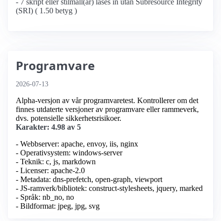
- 7 skript eller stilmall(ar) läses in utan Subresource Integrity
(SRI) ( 1.50 betyg )
Programvare
2026-07-13
Alpha-versjon av vår programvaretest. Kontrollerer om det
finnes utdaterte versjoner av programvare eller rammeverk,
dvs. potensielle sikkerhetsrisikoer.
Karakter: 4.98 av 5
- Webbserver: apache, envoy, iis, nginx
- Operativsystem: windows-server
- Teknik: c, js, markdown
- Licenser: apache-2.0
- Metadata: dns-prefetch, open-graph, viewport
- JS-ramverk/bibliotek: construct-stylesheets, jquery, marked
- Språk: nb_no, no
- Bildformat: jpeg, jpg, svg