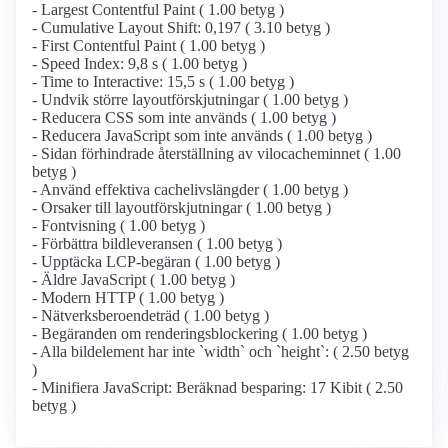
- Largest Contentful Paint ( 1.00 betyg )
- Cumulative Layout Shift: 0,197 ( 3.10 betyg )
- First Contentful Paint ( 1.00 betyg )
- Speed Index: 9,8 s ( 1.00 betyg )
- Time to Interactive: 15,5 s ( 1.00 betyg )
- Undvik större layoutförskjutningar ( 1.00 betyg )
- Reducera CSS som inte används ( 1.00 betyg )
- Reducera JavaScript som inte används ( 1.00 betyg )
- Sidan förhindrade återställning av vilocacheminnet ( 1.00
betyg )
- Använd effektiva cachelivslängder ( 1.00 betyg )
- Orsaker till layoutförskjutningar ( 1.00 betyg )
- Fontvisning ( 1.00 betyg )
- Förbättra bildleveransen ( 1.00 betyg )
- Upptäcka LCP-begäran ( 1.00 betyg )
- Äldre JavaScript ( 1.00 betyg )
- Modern HTTP ( 1.00 betyg )
- Nätverksberoendeträd ( 1.00 betyg )
- Begäranden om renderingsblockering ( 1.00 betyg )
- Alla bildelement har inte `width` och `height`: ( 2.50 betyg
)
- Minifiera JavaScript: Beräknad besparing: 17 Kibit ( 2.50
betyg )