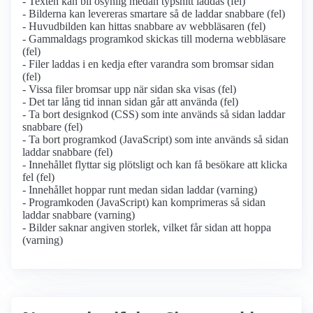
- Texten kan bli osynlig medan typsnitt laddas (fel)
- Bilderna kan levereras smartare så de laddar snabbare (fel)
- Huvudbilden kan hittas snabbare av webbläsaren (fel)
- Gammaldags programkod skickas till moderna webbläsare
(fel)
- Filer laddas i en kedja efter varandra som bromsar sidan
(fel)
- Vissa filer bromsar upp när sidan ska visas (fel)
- Det tar lång tid innan sidan går att använda (fel)
- Ta bort designkod (CSS) som inte används så sidan laddar
snabbare (fel)
- Ta bort programkod (JavaScript) som inte används så sidan
laddar snabbare (fel)
- Innehållet flyttar sig plötsligt och kan få besökare att klicka
fel (fel)
- Innehållet hoppar runt medan sidan laddar (varning)
- Programkoden (JavaScript) kan komprimeras så sidan
laddar snabbare (varning)
- Bilder saknar angiven storlek, vilket får sidan att hoppa
(varning)