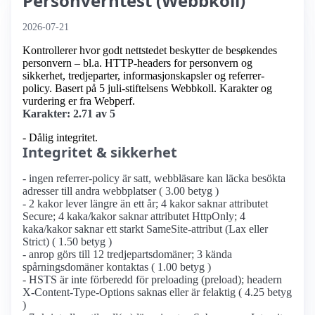
Personverntest (Webbkoll)
2026-07-21
Kontrollerer hvor godt nettstedet beskytter de besøkendes
personvern – bl.a. HTTP-headers for personvern og
sikkerhet, tredjeparter, informasjonskapsler og referrer-
policy. Basert på 5 juli-stiftelsens Webbkoll. Karakter og
vurdering er fra Webperf.
Karakter: 2.71 av 5
- Dålig integritet.
Integritet & sikkerhet
- ingen referrer-policy är satt, webbläsare kan läcka besökta
adresser till andra webbplatser ( 3.00 betyg )
- 2 kakor lever längre än ett år; 4 kakor saknar attributet
Secure; 4 kaka/kakor saknar attributet HttpOnly; 4
kaka/kakor saknar ett starkt SameSite-attribut (Lax eller
Strict) ( 1.50 betyg )
- anrop görs till 12 tredjepartsdomäner; 3 kända
spårningsdomäner kontaktas ( 1.00 betyg )
- HSTS är inte förberedd för preloading (preload); headern
X-Content-Type-Options saknas eller är felaktig ( 4.25 betyg
)