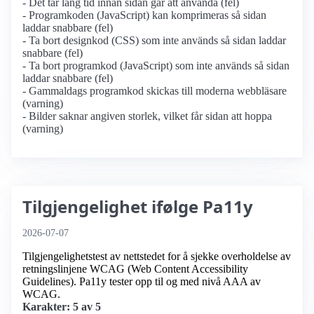
- Det tar lång tid innan sidan går att använda (fel)
- Programkoden (JavaScript) kan komprimeras så sidan
laddar snabbare (fel)
- Ta bort designkod (CSS) som inte används så sidan laddar
snabbare (fel)
- Ta bort programkod (JavaScript) som inte används så sidan
laddar snabbare (fel)
- Gammaldags programkod skickas till moderna webbläsare
(varning)
- Bilder saknar angiven storlek, vilket får sidan att hoppa
(varning)
Tilgjengelighet ifølge Pa11y
2026-07-07
Tilgjengelighetstest av nettstedet for å sjekke overholdelse av
retningslinjene WCAG (Web Content Accessibility
Guidelines). Pa11y tester opp til og med nivå AAA av
WCAG.
Karakter: 5 av 5