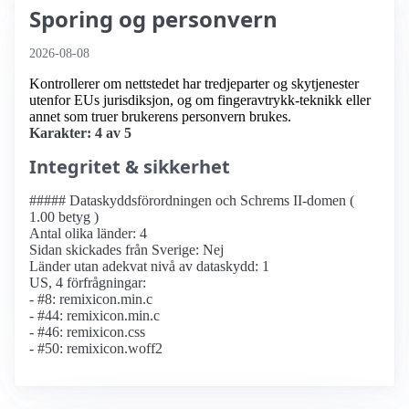
Sporing og personvern
2026-08-08
Kontrollerer om nettstedet har tredjeparter og skytjenester
utenfor EUs jurisdiksjon, og om fingeravtrykk-teknikk eller
annet som truer brukerens personvern brukes.
Karakter: 4 av 5
Integritet & sikkerhet
##### Dataskyddsförordningen och Schrems II-domen (
1.00 betyg )
Antal olika länder: 4
Sidan skickades från Sverige: Nej
Länder utan adekvat nivå av dataskydd: 1
US, 4 förfrågningar:
- #8: remixicon.min.c
- #44: remixicon.min.c
- #46: remixicon.css
- #50: remixicon.woff2