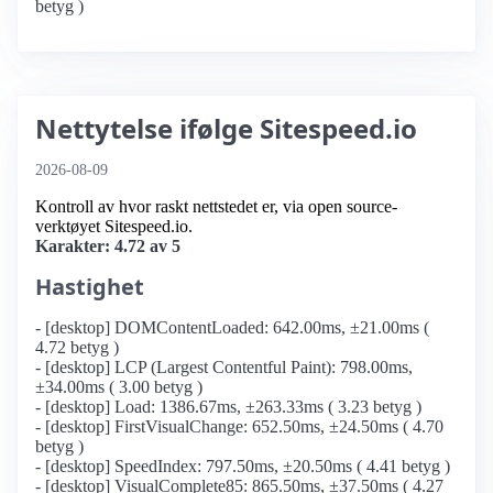
betyg )
Nettytelse ifølge Sitespeed.io
2026-08-09
Kontroll av hvor raskt nettstedet er, via open source-
verktøyet Sitespeed.io.
Karakter: 4.72 av 5
Hastighet
- [desktop] DOMContentLoaded: 642.00ms, ±21.00ms (
4.72 betyg )
- [desktop] LCP (Largest Contentful Paint): 798.00ms,
±34.00ms ( 3.00 betyg )
- [desktop] Load: 1386.67ms, ±263.33ms ( 3.23 betyg )
- [desktop] FirstVisualChange: 652.50ms, ±24.50ms ( 4.70
betyg )
- [desktop] SpeedIndex: 797.50ms, ±20.50ms ( 4.41 betyg )
- [desktop] VisualComplete85: 865.50ms, ±37.50ms ( 4.27