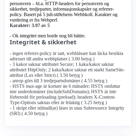
personvern – bl.a. HTTP-headers for personvern og
sikkerhet, tredjeparter, informasjonskapsler og referrer-
policy. Basert på 5 juli-stiftelsens Webbkoll. Karakter og
vurdering er fra Webperf.
Karakter: 3.97 av 5
- Ok integritet men borde nog bli bättre.
Integritet & sikkerhet
- ingen referrer-policy är satt, webbläsare kan läcka besökta
adresser till andra webbplatser ( 3.00 betyg )
- 3 kakor saknar attributet Secure; 1 kaka/kakor saknar
attributet HttpOnly; 2 kaka/kakor saknar ett starkt SameSite-
attribut (Lax eller Strict) ( 3.50 betyg )
- anrop görs till 3 tredjepartsdomäner ( 4.55 betyg )
- HSTS max-age är kortare än 6 månader; HSTS omfattar
inte underdomäner (includeSubDomains); HSTS är inte
förberedd för preloading (preload); headern X-Content-
Type-Options saknas eller är felaktig ( 3.25 betyg )
- 1 skript eller stilmall(ar) läses in utan Subresource Integrity
(SRI) ( 4.50 betyg )