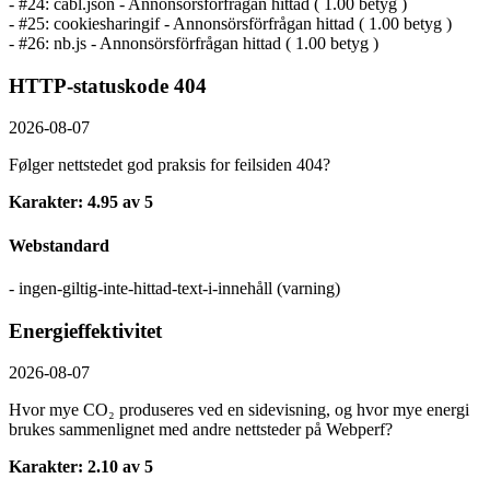
- #24: cabl.json - Annonsörs­förfrågan hittad ( 1.00 betyg )
- #25: cookiesharingif - Annonsörs­förfrågan hittad ( 1.00 betyg )
- #26: nb.js - Annonsörs­förfrågan hittad ( 1.00 betyg )
HTTP-statuskode 404
2026-08-07
Følger nettstedet god praksis for feilsiden 404?
Karakter: 4.95 av 5
Webstandard
- ingen-giltig-inte-hittad-text-i-innehåll (varning)
Energieffektivitet
2026-08-07
Hvor mye CO₂ produseres ved en sidevisning, og hvor mye energi
brukes sammenlignet med andre nettsteder på Webperf?
Karakter: 2.10 av 5