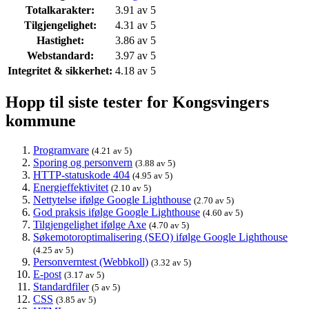
Totalkarakter:
3.91 av 5
Tilgjengelighet:
4.31 av 5
Hastighet:
3.86 av 5
Webstandard:
3.97 av 5
Integritet & sikkerhet:
4.18 av 5
Hopp til siste tester for Kongsvingers
kommune
Programvare
(4.21 av 5)
Sporing og personvern
(3.88 av 5)
HTTP-statuskode 404
(4.95 av 5)
Energieffektivitet
(2.10 av 5)
Nettytelse ifølge Google Lighthouse
(2.70 av 5)
God praksis ifølge Google Lighthouse
(4.60 av 5)
Tilgjengelighet ifølge Axe
(4.70 av 5)
Søkemotoroptimalisering (SEO) ifølge Google Lighthouse
(4.25 av 5)
Personverntest (Webbkoll)
(3.32 av 5)
E-post
(3.17 av 5)
Standardfiler
(5 av 5)
CSS
(3.85 av 5)