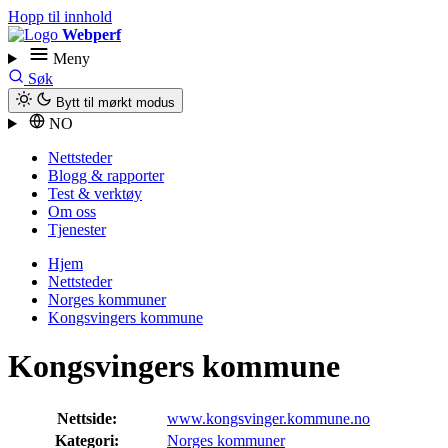
Hopp til innhold
Webperf
Meny
Søk
Bytt til mørkt modus
NO
Nettsteder
Blogg & rapporter
Test & verktøy
Om oss
Tjenester
Hjem
Nettsteder
Norges kommuner
Kongsvingers kommune
Kongsvingers kommune
Nettside:
www.kongsvinger.kommune.no
Kategori:
Norges kommuner