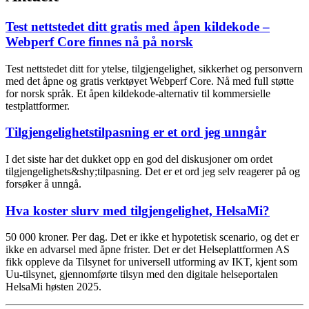
Test nettstedet ditt gratis med åpen kildekode –
Webperf Core finnes nå på norsk
Test nettstedet ditt for ytelse, tilgjengelighet, sikkerhet og personvern
med det åpne og gratis verktøyet Webperf Core. Nå med full støtte
for norsk språk. Et åpen kildekode-alternativ til kommersielle
testplattformer.
Tilgjengelighets­tilpasning er et ord jeg unngår
I det siste har det dukket opp en god del diskusjoner om ordet
tilgjengelighets&shy;tilpasning. Det er et ord jeg selv reagerer på og
forsøker å unngå.
Hva koster slurv med tilgjengelighet, HelsaMi?
50 000 kroner. Per dag. Det er ikke et hypotetisk scenario, og det er
ikke en advarsel med åpne frister. Det er det Helseplattformen AS
fikk oppleve da Tilsynet for universell utforming av IKT, kjent som
Uu-tilsynet, gjennomførte tilsyn med den digitale helseportalen
HelsaMi høsten 2025.