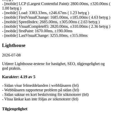
- [mobile] LCP (Largest Contentful Paint): 2800.00ms, ±320.00ms (
1.00 betyg )
- [mobile] Load: 3383.33ms, ±246.67ms ( 1.23 betyg )
- [mobile] FirstVisualChange: 1685.00ms, ±185.00ms ( 4.63 betyg )
- [mobile] SpeedIndex: 2685.00ms, ±305.00ms ( 2.63 betyg )
- [mobile] VisualComplete85: 2820.00ms, ±310.00ms ( 2.36 betyg )
- [mobile] firstPaint: 1670.00ms, ±190.00ms
- [mobile] LastVisualChange: 3255.00ms, ±315.00ms
Lighthouse
2026-07-08
Utfører Lighthouse-testene for hastighet, SEO, tilgjengelighet og
god praksis.
Karakter: 4.19 av 5
- Sidan visar felmeddelanden i webbläsaren (fel)
- Webbläsaren rapporterar problem på sidan (fel)
- Sidan saknar en kort beskrivning för sökmotorer (fel)
- Vissa länkar kan inte följas av sökmotorer (fel)
Tilgjengelighet