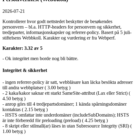
2026-07-21
Kontrollerer hvor godt nettstedet beskytter de besøkendes
personvern – bl.a. HTTP-headers for personvern og sikkerhet,
tredjeparter, informasjonskapsler og referrer-policy. Basert på 5 juli-
stiftelsens Webbkoll. Karakter og vurdering er fra Webperf.
Karakter: 3.32 av 5
- Ok integritet men borde nog bli bättre.
Integritet & sikkerhet
- ingen referrer-policy är satt, webbläsare kan läcka besökta adresser
till andra webbplatser ( 3.00 betyg )
- 2 kaka/kakor saknar ett starkt SameSite-attribut (Lax eller Strict) (
4.50 betyg )
- anrop görs till 4 tredjepartsdomäner; 1 kända spårningsdomäner
kontaktas ( 2.15 betyg )
- HSTS omfattar inte underdomäner (includeSubDomains); HSTS
är inte förberedd för preloading (preload) ( 4.25 betyg )
- 8 skript eller stilmall(ar) läses in utan Subresource Integrity (SRI) (
1.00 betyg )