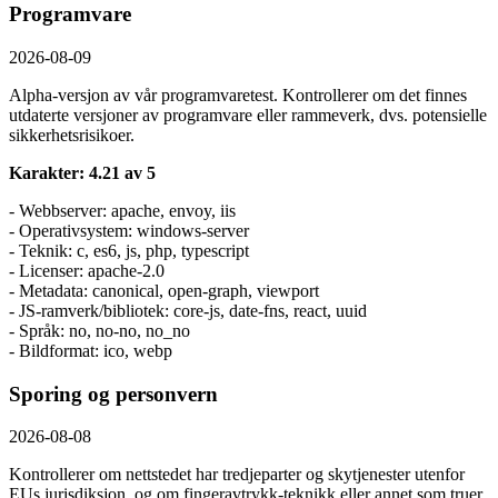
Programvare
2026-08-09
Alpha-versjon av vår programvaretest. Kontrollerer om det finnes
utdaterte versjoner av programvare eller rammeverk, dvs. potensielle
sikkerhetsrisikoer.
Karakter: 4.21 av 5
- Webbserver: apache, envoy, iis
- Operativsystem: windows-server
- Teknik: c, es6, js, php, typescript
- Licenser: apache-2.0
- Metadata: canonical, open-graph, viewport
- JS-ramverk/bibliotek: core-js, date-fns, react, uuid
- Språk: no, no-no, no_no
- Bildformat: ico, webp
Sporing og personvern
2026-08-08
Kontrollerer om nettstedet har tredjeparter og skytjenester utenfor
EUs jurisdiksjon, og om fingeravtrykk-teknikk eller annet som truer