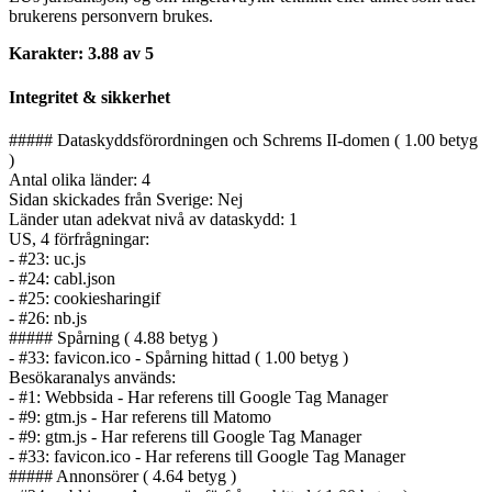
brukerens personvern brukes.
Karakter: 3.88 av 5
Integritet & sikkerhet
##### Dataskyddsförordningen och Schrems II-domen ( 1.00 betyg
)
Antal olika länder: 4
Sidan skickades från Sverige: Nej
Länder utan adekvat nivå av dataskydd: 1
US, 4 förfrågningar:
- #23: uc.js
- #24: cabl.json
- #25: cookiesharingif
- #26: nb.js
##### Spårning ( 4.88 betyg )
- #33: favicon.ico - Spårning hittad ( 1.00 betyg )
Besökaranalys används:
- #1: Webbsida - Har referens till Google Tag Manager
- #9: gtm.js - Har referens till Matomo
- #9: gtm.js - Har referens till Google Tag Manager
- #33: favicon.ico - Har referens till Google Tag Manager
##### Annonsörer ( 4.64 betyg )