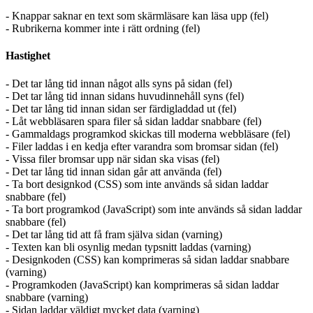
- Knappar saknar en text som skärmläsare kan läsa upp (fel)
- Rubrikerna kommer inte i rätt ordning (fel)
Hastighet
- Det tar lång tid innan något alls syns på sidan (fel)
- Det tar lång tid innan sidans huvudinnehåll syns (fel)
- Det tar lång tid innan sidan ser färdigladdad ut (fel)
- Låt webbläsaren spara filer så sidan laddar snabbare (fel)
- Gammaldags programkod skickas till moderna webbläsare (fel)
- Filer laddas i en kedja efter varandra som bromsar sidan (fel)
- Vissa filer bromsar upp när sidan ska visas (fel)
- Det tar lång tid innan sidan går att använda (fel)
- Ta bort designkod (CSS) som inte används så sidan laddar
snabbare (fel)
- Ta bort programkod (JavaScript) som inte används så sidan laddar
snabbare (fel)
- Det tar lång tid att få fram själva sidan (varning)
- Texten kan bli osynlig medan typsnitt laddas (varning)
- Designkoden (CSS) kan komprimeras så sidan laddar snabbare
(varning)
- Programkoden (JavaScript) kan komprimeras så sidan laddar
snabbare (varning)
- Sidan laddar väldigt mycket data (varning)