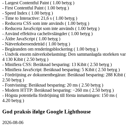
- Largest Contentful Paint ( 1.00 betyg )
- First Contentful Paint ( 1.00 betyg )
- Speed Index ( 1.00 betyg )
- Time to Interactive: 21,6 s ( 1.00 betyg )
- Reducera CSS som inte används ( 1.00 betyg )
- Reducera JavaScript som inte används ( 1.00 betyg )
- Använd effektiva cachelivslängder ( 1.00 betyg )
- Äldre JavaScript ( 1.00 betyg )
- Nätverksberoendeträd ( 1.00 betyg )
- Begäranden om renderingsblockering ( 1.00 betyg )
- Undvik enorm nätverksbelastning: Den sammanlagda storleken var
4 130 Kibit ( 2.50 betyg )
- Minifiera CSS: Beräknad besparing: 13 Kibit ( 2.50 betyg )
- Minifiera JavaScript: Beräknad besparing: 5 Kibit ( 2.50 betyg )
- Fördröjning av dokumentbegäran: Beräknad besparing: 288 Kibit (
2.50 betyg )
- Fontvisning: Beräknad besparing: 20 ms ( 2.50 betyg )
- Modern HTTP: Beräknad besparing: −260 ms ( 2.50 betyg )
- Högsta potentiella fördröjning till första inmatningen: 150 ms (
4.20 betyg )
God praksis ifølge Google Lighthouse
2026-08-06