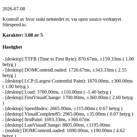
2026-07-08
Kontroll av hvor raskt nettstedet er, via open source-verktøyet
Sitespeed.io.
Karakter: 3.08 av 5
Hastighet
- [desktop] TTFB (Time to First Byte): 870.67ms, ±159.33ms ( 1.00
betyg )
- [desktop] DOMContentLoaded: 1726.67ms, ±343.33ms ( 2.55
betyg )
- [desktop] LCP (Largest Contentful Paint): 1870.00ms, ±300.00ms
( 1.00 betyg )
- [desktop] Load: 3700.00ms, ±110.00ms ( -1.40 betyg )
- [desktop] FirstVisualChange: 1700.00ms, ±360.00ms ( 2.60 betyg
)
- [desktop] SpeedIndex: 2665.00ms, ±115.00ms ( 0.67 betyg )
- [desktop] VisualComplete85: 2965.00ms, ±35.00ms ( 0.07 betyg )
- [desktop] firstPaint: 1693.33ms, ±366.67ms
- [desktop] LastVisualChange: 8805.00ms, ±1195.00ms
- [mobile] DOMContentLoaded: 1690.00ms, ±190.00ms ( 4.62
betyg )