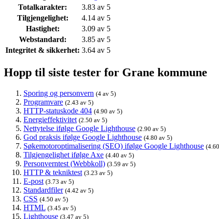
Totalkarakter:
3.83 av 5
Tilgjengelighet:
4.14 av 5
Hastighet:
3.09 av 5
Webstandard:
3.85 av 5
Integritet & sikkerhet:
3.64 av 5
Hopp til siste tester for Grane kommune
Sporing og personvern
(4 av 5)
Programvare
(2.43 av 5)
HTTP-statuskode 404
(4.90 av 5)
Energieffektivitet
(2.50 av 5)
Nettytelse ifølge Google Lighthouse
(2.90 av 5)
God praksis ifølge Google Lighthouse
(4.80 av 5)
Søkemotoroptimalisering (SEO) ifølge Google Lighthouse
(4.60
Tilgjengelighet ifølge Axe
(4.40 av 5)
Personverntest (Webbkoll)
(3.59 av 5)
HTTP & tekniktest
(3.23 av 5)
E-post
(3.73 av 5)
Standardfiler
(4.42 av 5)
CSS
(4.50 av 5)
HTML
(3.45 av 5)
Lighthouse
(3.47 av 5)