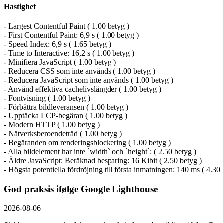
Hastighet
- Largest Contentful Paint ( 1.00 betyg )
- First Contentful Paint: 6,9 s ( 1.00 betyg )
- Speed Index: 6,9 s ( 1.65 betyg )
- Time to Interactive: 16,2 s ( 1.00 betyg )
- Minifiera JavaScript ( 1.00 betyg )
- Reducera CSS som inte används ( 1.00 betyg )
- Reducera JavaScript som inte används ( 1.00 betyg )
- Använd effektiva cachelivslängder ( 1.00 betyg )
- Fontvisning ( 1.00 betyg )
- Förbättra bildleveransen ( 1.00 betyg )
- Upptäcka LCP-begäran ( 1.00 betyg )
- Modern HTTP ( 1.00 betyg )
- Nätverksberoendeträd ( 1.00 betyg )
- Begäranden om renderingsblockering ( 1.00 betyg )
- Alla bildelement har inte `width` och `height`: ( 2.50 betyg )
- Äldre JavaScript: Beräknad besparing: 16 Kibit ( 2.50 betyg )
- Högsta potentiella fördröjning till första inmatningen: 140 ms ( 4.30 
God praksis ifølge Google Lighthouse
2026-08-06