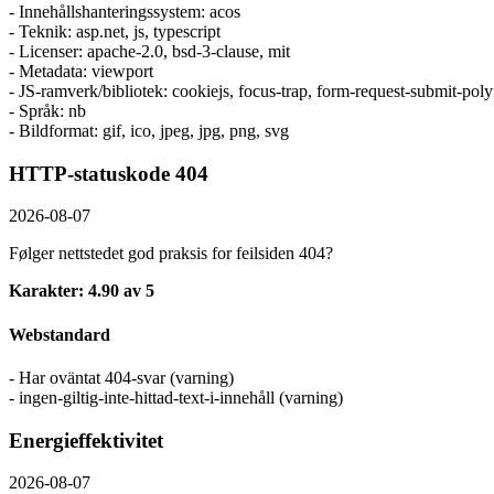
- Innehållshanteringssystem: acos
- Teknik: asp.net, js, typescript
- Licenser: apache-2.0, bsd-3-clause, mit
- Metadata: viewport
- JS-ramverk/bibliotek: cookiejs, focus-trap, form-request-submit-polyfi
- Språk: nb
- Bildformat: gif, ico, jpeg, jpg, png, svg
HTTP-statuskode 404
2026-08-07
Følger nettstedet god praksis for feilsiden 404?
Karakter: 4.90 av 5
Webstandard
- Har oväntat 404-svar (varning)
- ingen-giltig-inte-hittad-text-i-innehåll (varning)
Energieffektivitet
2026-08-07