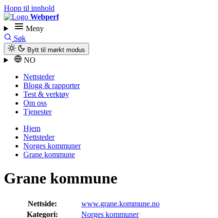
Hopp til innhold
Webperf
Meny
Søk
Bytt til mørkt modus
NO
Nettsteder
Blogg & rapporter
Test & verktøy
Om oss
Tjenester
Hjem
Nettsteder
Norges kommuner
Grane kommune
Grane kommune
Nettside:
www.grane.kommune.no
Kategori:
Norges kommuner