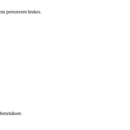
rens personvern brukes.
etsrisikoer.