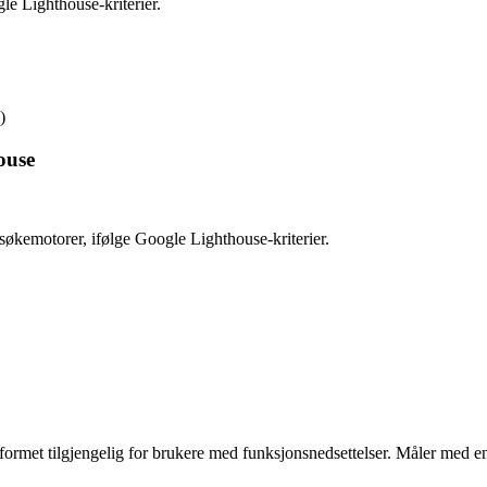
le Lighthouse-kriterier.
)
ouse
søkemotorer, ifølge Google Lighthouse-kriterier.
tformet tilgjengelig for brukere med funksjonsnedsettelser. Måler med e