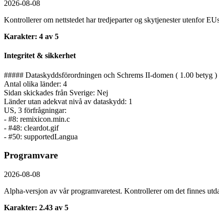
2026-08-08
Kontrollerer om nettstedet har tredjeparter og skytjenester utenfor EU
Karakter: 4 av 5
Integritet & sikkerhet
##### Dataskyddsförordningen och Schrems II-domen ( 1.00 betyg )
Antal olika länder: 4
Sidan skickades från Sverige: Nej
Länder utan adekvat nivå av dataskydd: 1
US, 3 förfrågningar:
- #8: remixicon.min.c
- #48: cleardot.gif
- #50: supportedLangua
Programvare
2026-08-08
Alpha-versjon av vår programvaretest. Kontrollerer om det finnes utda
Karakter: 2.43 av 5