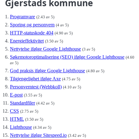
Gjerstads kommune
Programvare
(2.43 av 5)
Sporing og personvern
(4 av 5)
HTTP-statuskode 404
(4.90 av 5)
Energieffektivitet
(3.50 av 5)
Nettytelse ifølge Google Lighthouse
(3 av 5)
Søkemotoroptimalisering (SEO) ifølge Google Lighthouse
(4.60
av 5)
God praksis ifølge Google Lighthouse
(4.80 av 5)
Tilgjengelighet ifølge Axe
(4.75 av 5)
Personverntest (Webbkoll)
(4.10 av 5)
E-post
(3.55 av 5)
Standardfiler
(4.42 av 5)
CSS
(2.75 av 5)
HTML
(3.50 av 5)
Lighthouse
(4.34 av 5)
Nettytelse ifølge Sitespeed.io
(3.42 av 5)