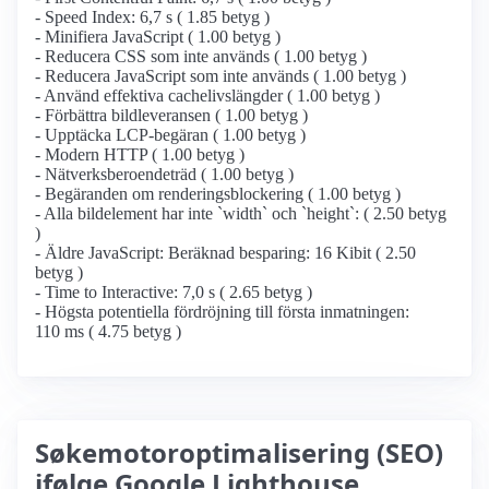
- Speed Index: 6,7 s ( 1.85 betyg )
- Minifiera JavaScript ( 1.00 betyg )
- Reducera CSS som inte används ( 1.00 betyg )
- Reducera JavaScript som inte används ( 1.00 betyg )
- Använd effektiva cachelivslängder ( 1.00 betyg )
- Förbättra bildleveransen ( 1.00 betyg )
- Upptäcka LCP-begäran ( 1.00 betyg )
- Modern HTTP ( 1.00 betyg )
- Nätverksberoendeträd ( 1.00 betyg )
- Begäranden om renderingsblockering ( 1.00 betyg )
- Alla bildelement har inte `width` och `height`: ( 2.50 betyg
)
- Äldre JavaScript: Beräknad besparing: 16 Kibit ( 2.50
betyg )
- Time to Interactive: 7,0 s ( 2.65 betyg )
- Högsta potentiella fördröjning till första inmatningen:
110 ms ( 4.75 betyg )
Søkemotoroptimalisering (SEO)
ifølge Google Lighthouse