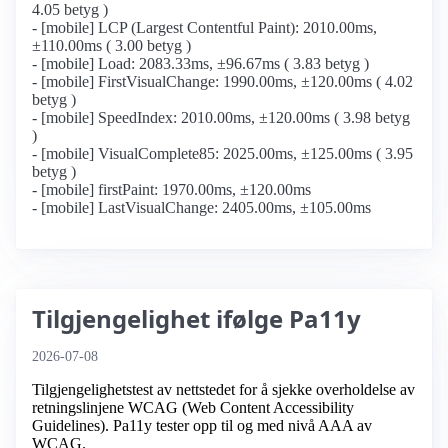
4.05 betyg )
- [mobile] LCP (Largest Contentful Paint): 2010.00ms,
±110.00ms ( 3.00 betyg )
- [mobile] Load: 2083.33ms, ±96.67ms ( 3.83 betyg )
- [mobile] FirstVisualChange: 1990.00ms, ±120.00ms ( 4.02
betyg )
- [mobile] SpeedIndex: 2010.00ms, ±120.00ms ( 3.98 betyg
)
- [mobile] VisualComplete85: 2025.00ms, ±125.00ms ( 3.95
betyg )
- [mobile] firstPaint: 1970.00ms, ±120.00ms
- [mobile] LastVisualChange: 2405.00ms, ±105.00ms
Tilgjengelighet ifølge Pa11y
2026-07-08
Tilgjengelighetstest av nettstedet for å sjekke overholdelse av
retningslinjene WCAG (Web Content Accessibility
Guidelines). Pa11y tester opp til og med nivå AAA av
WCAG.