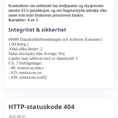
Kontrollerer om nettstedet har tredjeparter og skytjenester
utenfor EUs jurisdiksjon, og om fingeravtrykk-teknikk eller
annet som truer brukerens personvern brukes.
Karakter: 4 av 5
Integritet & sikkerhet
##### Dataskyddsförordningen och Schrems II-domen (
1.00 betyg )
Antal olika länder: 2
Sidan skickades från Sverige: Nej
Länder utan adekvat nivå av dataskydd: 1
US, 3 förfrågningar:
- #8: remixicon.min.c
- #35: remixicon.css
- #39: remixicon.woff2
HTTP-statuskode 404
2026-08-07