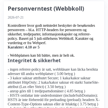
Personverntest (Webbkoll)
2026-07-21
Kontrollerer hvor godt nettstedet beskytter de besøkendes
personvern – bl.a. HTTP-headers for personvern og
sikkerhet, tredjeparter, informasjonskapsler og referrer-
policy. Basert på 5 juli-stiftelsens Webbkoll. Karakter og
vurdering er fra Webperf.
Karakter: 4.10 av 5
- Webbplatsen kan bli bättre, men är helt ok.
Integritet & sikkerhet
- ingen referrer-policy är satt, webbläsare kan läcka besökta
adresser till andra webbplatser ( 3.00 betyg )
- 3 kakor saknar attributet Secure; 1 kaka/kakor saknar
attributet HttpOnly; 2 kaka/kakor saknar ett starkt SameSite-
attribut (Lax eller Strict) ( 3.50 betyg )
- anrop görs till 1 tredjepartsdomäner ( 4.85 betyg )
- HSTS omfattar inte underdomäner (includeSubDomains);
HSTS är inte förberedd för preloading (preload); headern X-
Content-Type-Options saknas eller är felaktig ( 3.75 betyg )