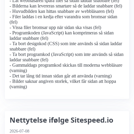
- Låt webbläsaren spara filer så sidan laddar snabbare (fel)
- Bilderna kan levereras smartare så de laddar snabbare (fel)
- Huvudbilden kan hittas snabbare av webbläsaren (fel)
- Filer laddas i en kedja efter varandra som bromsar sidan
(fel)
- Vissa filer bromsar upp när sidan ska visas (fel)
- Programkoden (JavaScript) kan komprimeras så sidan
laddar snabbare (fel)
- Ta bort designkod (CSS) som inte används så sidan laddar
snabbare (fel)
- Ta bort programkod (JavaScript) som inte används så sidan
laddar snabbare (fel)
- Gammaldags programkod skickas till moderna webbläsare
(varning)
- Det tar lång tid innan sidan går att använda (varning)
- Bilder saknar angiven storlek, vilket får sidan att hoppa
(varning)
Nettytelse ifølge Sitespeed.io
2026-07-08