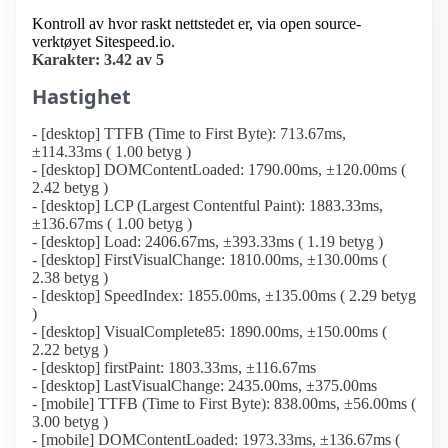
Kontroll av hvor raskt nettstedet er, via open source-
verktøyet Sitespeed.io.
Karakter: 3.42 av 5
Hastighet
- [desktop] TTFB (Time to First Byte): 713.67ms,
±114.33ms ( 1.00 betyg )
- [desktop] DOMContentLoaded: 1790.00ms, ±120.00ms (
2.42 betyg )
- [desktop] LCP (Largest Contentful Paint): 1883.33ms,
±136.67ms ( 1.00 betyg )
- [desktop] Load: 2406.67ms, ±393.33ms ( 1.19 betyg )
- [desktop] FirstVisualChange: 1810.00ms, ±130.00ms (
2.38 betyg )
- [desktop] SpeedIndex: 1855.00ms, ±135.00ms ( 2.29 betyg
)
- [desktop] VisualComplete85: 1890.00ms, ±150.00ms (
2.22 betyg )
- [desktop] firstPaint: 1803.33ms, ±116.67ms
- [desktop] LastVisualChange: 2435.00ms, ±375.00ms
- [mobile] TTFB (Time to First Byte): 838.00ms, ±56.00ms (
3.00 betyg )
- [mobile] DOMContentLoaded: 1973.33ms, ±136.67ms (