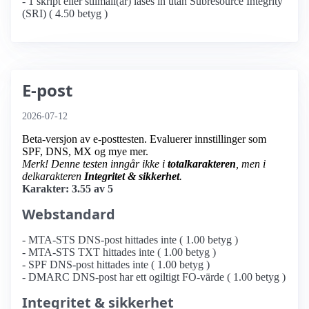
- 1 skript eller stilmall(ar) läses in utan Subresource Integrity
(SRI) ( 4.50 betyg )
E-post
2026-07-12
Beta-versjon av e-posttesten. Evaluerer innstillinger som
SPF, DNS, MX og mye mer.
Merk! Denne testen inngår ikke i
totalkarakteren
, men i
delkarakteren
Integritet & sikkerhet
.
Karakter: 3.55 av 5
Webstandard
- MTA-STS DNS-post hittades inte ( 1.00 betyg )
- MTA-STS TXT hittades inte ( 1.00 betyg )
- SPF DNS-post hittades inte ( 1.00 betyg )
- DMARC DNS-post har ett ogiltigt FO-värde ( 1.00 betyg )
Integritet & sikkerhet