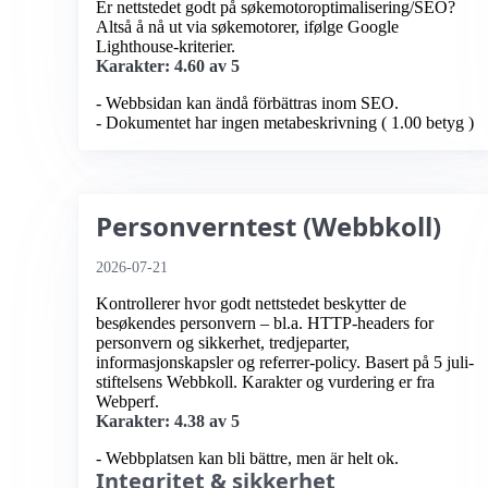
Er nettstedet godt på søkemotoroptimalisering/SEO?
Altså å nå ut via søkemotorer, ifølge Google
Lighthouse-kriterier.
Karakter: 4.60 av 5
- Webbsidan kan ändå förbättras inom SEO.
- Dokumentet har ingen metabeskrivning ( 1.00 betyg )
Personverntest (Webbkoll)
2026-07-21
Kontrollerer hvor godt nettstedet beskytter de
besøkendes personvern – bl.a. HTTP-headers for
personvern og sikkerhet, tredjeparter,
informasjonskapsler og referrer-policy. Basert på 5 juli-
stiftelsens Webbkoll. Karakter og vurdering er fra
Webperf.
Karakter: 4.38 av 5
- Webbplatsen kan bli bättre, men är helt ok.
Integritet & sikkerhet