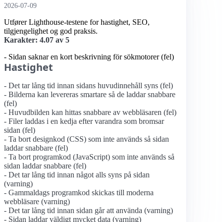
2026-07-09
Utfører Lighthouse-testene for hastighet, SEO,
tilgjengelighet og god praksis.
Karakter: 4.07 av 5
- Sidan saknar en kort beskrivning för sökmotorer (fel)
Hastighet
- Det tar lång tid innan sidans huvudinnehåll syns (fel)
- Bilderna kan levereras smartare så de laddar snabbare
(fel)
- Huvudbilden kan hittas snabbare av webbläsaren (fel)
- Filer laddas i en kedja efter varandra som bromsar
sidan (fel)
- Ta bort designkod (CSS) som inte används så sidan
laddar snabbare (fel)
- Ta bort programkod (JavaScript) som inte används så
sidan laddar snabbare (fel)
- Det tar lång tid innan något alls syns på sidan
(varning)
- Gammaldags programkod skickas till moderna
webbläsare (varning)
- Det tar lång tid innan sidan går att använda (varning)
- Sidan laddar väldigt mycket data (varning)