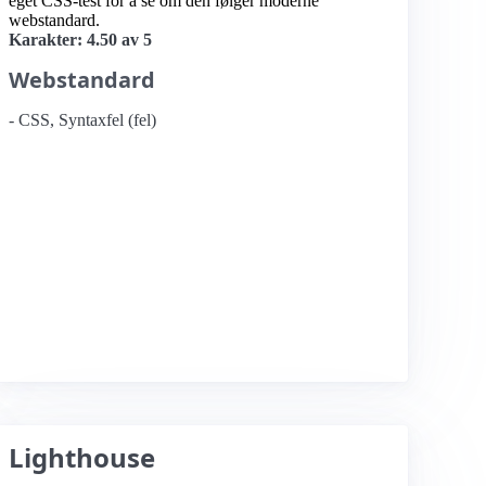
eget CSS-test for å se om den følger moderne
webstandard.
Karakter: 4.50 av 5
Webstandard
- CSS, Syntaxfel (fel)
Lighthouse