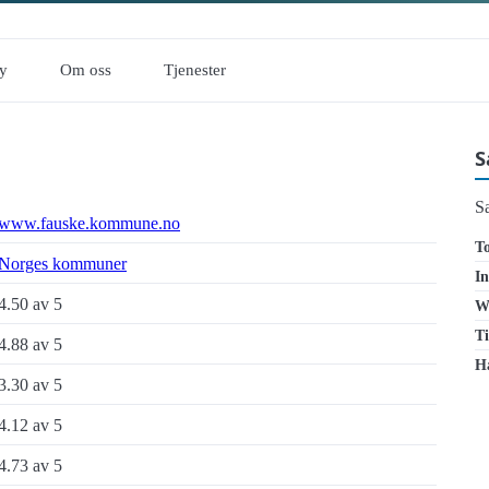
øy
Om oss
Tjenester
S
S
www.fauske.kommune.no
To
Norges kommuner
In
4.50 av 5
W
Ti
4.88 av 5
Ha
3.30 av 5
4.12 av 5
4.73 av 5