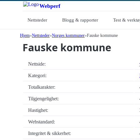
Webperf
Nettsteder
Blogg & rapporter
Test & verkt
Hjem
Nettsteder
Norges kommuner
Fauske kommune
Fauske kommune
Nettside:
Kategori:
Totalkarakter:
Tilgjengelighet:
Hastighet:
Webstandard:
Integritet & sikkerhet: