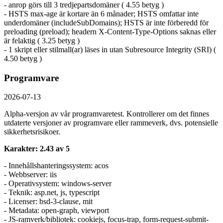
- anrop görs till 3 tredjepartsdomäner ( 4.55 betyg )
- HSTS max-age är kortare än 6 månader; HSTS omfattar inte
underdomäner (includeSubDomains); HSTS är inte förberedd för
preloading (preload); headern X-Content-Type-Options saknas eller
är felaktig ( 3.25 betyg )
- 1 skript eller stilmall(ar) läses in utan Subresource Integrity (SRI) (
4.50 betyg )
Programvare
2026-07-13
Alpha-versjon av vår programvaretest. Kontrollerer om det finnes
utdaterte versjoner av programvare eller rammeverk, dvs. potensielle
sikkerhetsrisikoer.
Karakter: 2.43 av 5
- Innehållshanteringssystem: acos
- Webbserver: iis
- Operativsystem: windows-server
- Teknik: asp.net, js, typescript
- Licenser: bsd-3-clause, mit
- Metadata: open-graph, viewport
- JS-ramverk/bibliotek: cookiejs, focus-trap, form-request-submit-