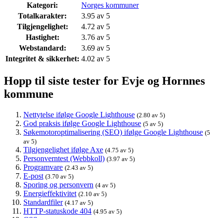
Kategori:
Norges kommuner
Totalkarakter:
3.95 av 5
Tilgjengelighet:
4.72 av 5
Hastighet:
3.76 av 5
Webstandard:
3.69 av 5
Integritet & sikkerhet:
4.02 av 5
Hopp til siste tester for Evje og Hornnes
kommune
Nettytelse ifølge Google Lighthouse
(2.80 av 5)
God praksis ifølge Google Lighthouse
(5 av 5)
Søkemotoroptimalisering (SEO) ifølge Google Lighthouse
(5
av 5)
Tilgjengelighet ifølge Axe
(4.75 av 5)
Personverntest (Webbkoll)
(3.97 av 5)
Programvare
(2.43 av 5)
E-post
(3.70 av 5)
Sporing og personvern
(4 av 5)
Energieffektivitet
(2.10 av 5)
Standardfiler
(4.17 av 5)
HTTP-statuskode 404
(4.95 av 5)