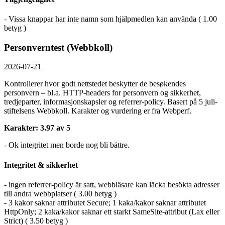
- Vissa knappar har inte namn som hjälpmedlen kan använda ( 1.00
betyg )
Personverntest (Webbkoll)
2026-07-21
Kontrollerer hvor godt nettstedet beskytter de besøkendes
personvern – bl.a. HTTP-headers for personvern og sikkerhet,
tredjeparter, informasjonskapsler og referrer-policy. Basert på 5 juli-
stiftelsens Webbkoll. Karakter og vurdering er fra Webperf.
Karakter: 3.97 av 5
- Ok integritet men borde nog bli bättre.
Integritet & sikkerhet
- ingen referrer-policy är satt, webbläsare kan läcka besökta adresser
till andra webbplatser ( 3.00 betyg )
- 3 kakor saknar attributet Secure; 1 kaka/kakor saknar attributet
HttpOnly; 2 kaka/kakor saknar ett starkt SameSite-attribut (Lax eller
Strict) ( 3.50 betyg )