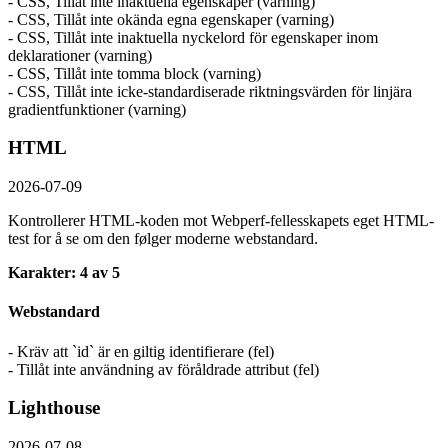
- CSS, Tillåt inte inaktuella egenskaper (varning)
- CSS, Tillåt inte okända egna egenskaper (varning)
- CSS, Tillåt inte inaktuella nyckelord för egenskaper inom
deklarationer (varning)
- CSS, Tillåt inte tomma block (varning)
- CSS, Tillåt inte icke-standardiserade riktningsvärden för linjära
gradientfunktioner (varning)
HTML
2026-07-09
Kontrollerer HTML-koden mot Webperf-fellesskapets eget HTML-
test for å se om den følger moderne webstandard.
Karakter: 4 av 5
Webstandard
- Kräv att `id` är en giltig identifierare (fel)
- Tillåt inte användning av föråldrade attribut (fel)
Lighthouse
2026-07-08