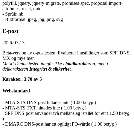
polyfill, jquery, jquery-migrate, promises-spec, proposal-import-
attributes, react, uuid
- Språk: nb
- Bildformat: jpeg, jpg, png, svg
E-post
2026-07-13
Beta-versjon av e-posttesten. Evaluerer innstillinger som SPF, DNS,
MX og mye mer.
Merk! Denne testen inngår ikke i
totalkarakteren
, men i
delkarakteren
Integritet & sikkerhet
.
Karakter: 3.70 av 5
Webstandard
- MTA-STS DNS-post hittades inte ( 1.00 betyg )
- MTA-STS TXT hittades inte ( 1.00 betyg )
- SPF DNS-post använder två mellanslag istället för ett ( 1.50 betyg
)
- DMARC DNS-post har ett ogiltigt FO-värde ( 1.00 betyg )