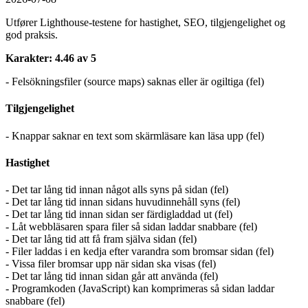
Utfører Lighthouse-testene for hastighet, SEO, tilgjengelighet og
god praksis.
Karakter: 4.46 av 5
- Felsökningsfiler (source maps) saknas eller är ogiltiga (fel)
Tilgjengelighet
- Knappar saknar en text som skärmläsare kan läsa upp (fel)
Hastighet
- Det tar lång tid innan något alls syns på sidan (fel)
- Det tar lång tid innan sidans huvudinnehåll syns (fel)
- Det tar lång tid innan sidan ser färdigladdad ut (fel)
- Låt webbläsaren spara filer så sidan laddar snabbare (fel)
- Det tar lång tid att få fram själva sidan (fel)
- Filer laddas i en kedja efter varandra som bromsar sidan (fel)
- Vissa filer bromsar upp när sidan ska visas (fel)
- Det tar lång tid innan sidan går att använda (fel)
- Programkoden (JavaScript) kan komprimeras så sidan laddar
snabbare (fel)