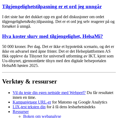
Tilgjengelighets­tilpasning er et ord jeg unngår
I det siste har det dukket opp en god del diskusjoner om ordet
tilgjengelighets&shy;tilpasning. Det er et ord jeg selv reagerer på og
forsøker å unngå.
Hva koster slurv med tilgjengelighet, HelsaMi?
50 000 kroner. Per dag. Det er ikke et hypotetisk scenario, og det er
ikke en advarsel med åpne frister. Det er det Helseplattformen AS
fikk oppleve da Tilsynet for universell utforming av IKT, kjent som
Uu-tilsynet, gjennomførte tilsyn med den digitale helseportalen
HelsaMi høsten 2025.
Verktøy & ressurser
Vil du teste din egen nettside med Webperf?
Du får resultatet
innen en time.
Kampanjetagg URL-er
for Matomo og Google Analytics
LIX-test teksten din
for å få dens lesbarhetsindeks
Ressurser
Boken om webanalyse