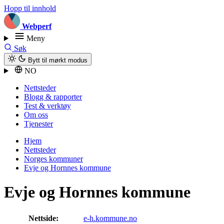
Hopp til innhold
Webperf
Meny
Søk
Bytt til mørkt modus
NO
Nettsteder
Blogg & rapporter
Test & verktøy
Om oss
Tjenester
Hjem
Nettsteder
Norges kommuner
Evje og Hornnes kommune
Evje og Hornnes kommune
Nettside:
e-h.kommune.no