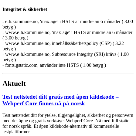
Integritet & sikkerhet
- e-h.kommune.no, 'max-age' i HSTS är mindre än 6 månader ( 3.00
betyg )
- www.e-h.kommune.no, 'max-age' i HSTS är mindre än 6 månader
( 3.00 betyg )
- www.e-h.kommune.no, innehållssäkerhetspolicy (CSP) ( 3.22
betyg )
- www.e-h.kommune.no, Subresource Integrity (SRI) krävs ( 1.00
betyg )
- fonts.gstatic.com, använder inte HSTS ( 1.00 betyg )
Aktuelt
Test nettstedet ditt gratis med åpen kildekode –
Webperf Core finnes nå på norsk
Test nettstedet ditt for ytelse, tilgjengelighet, sikkerhet og personvern
med det åpne og gratis verktøyet Webperf Core. Nå med full støtte
for norsk språk. Et åpen kildekode-alternativ til kommersielle
testplattformer.