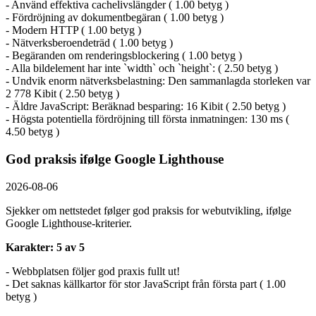
- Använd effektiva cachelivslängder ( 1.00 betyg )
- Fördröjning av dokumentbegäran ( 1.00 betyg )
- Modern HTTP ( 1.00 betyg )
- Nätverksberoendeträd ( 1.00 betyg )
- Begäranden om renderingsblockering ( 1.00 betyg )
- Alla bildelement har inte `width` och `height`: ( 2.50 betyg )
- Undvik enorm nätverksbelastning: Den sammanlagda storleken var
2 778 Kibit ( 2.50 betyg )
- Äldre JavaScript: Beräknad besparing: 16 Kibit ( 2.50 betyg )
- Högsta potentiella fördröjning till första inmatningen: 130 ms (
4.50 betyg )
God praksis ifølge Google Lighthouse
2026-08-06
Sjekker om nettstedet følger god praksis for webutvikling, ifølge
Google Lighthouse-kriterier.
Karakter: 5 av 5
- Webbplatsen följer god praxis fullt ut!
- Det saknas källkartor för stor JavaScript från första part ( 1.00
betyg )