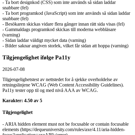
- Ta bort designkod (CSS) som inte används så sidan laddar
snabbare (fel)
- Ta bort programkod (JavaScript) som inte används så sidan laddar
snabbare (fel)
- Besökaren skickas vidare flera gånger innan rätt sida visas (fel)
- Gammaldags programkod skickas till moderna webbläsare
(varning)
- Sidan laddar väldigt mycket data (varning)
- Bilder saknar angiven storlek, vilket får sidan att hoppa (varning)
Tilgjengelighet ifølge Pa11y
2026-07-08
Tilgjengelighetstest av nettstedet for å sjekke overholdelse av
retningslinjene WCAG (Web Content Accessibility Guidelines).
Pa11y tester opp til og med nivå AAA av WCAG.
Karakter: 4.50 av 5
Tilgjengelighet
- ARIA hidden element must not be focusable or contain focusable
elements (https://dequeuniversity.com/rules/axe/4.11/aria-hidden-
focus?application=axeAPI) (error)