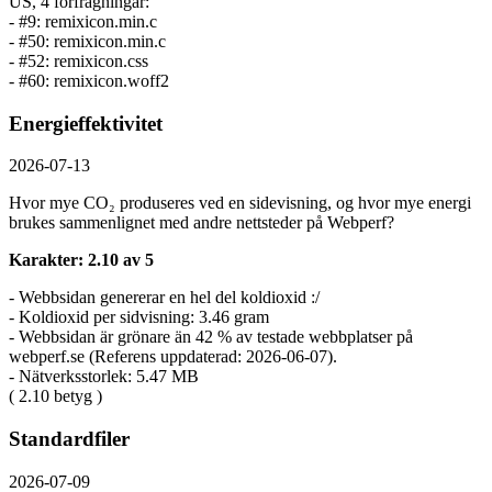
US, 4 förfrågningar:
- #9: remixicon.min.c
- #50: remixicon.min.c
- #52: remixicon.css
- #60: remixicon.woff2
Energieffektivitet
2026-07-13
Hvor mye CO₂ produseres ved en sidevisning, og hvor mye energi
brukes sammenlignet med andre nettsteder på Webperf?
Karakter: 2.10 av 5
- Webbsidan genererar en hel del koldioxid :/
- Koldioxid per sidvisning: 3.46 gram
- Webbsidan är grönare än 42 % av testade webbplatser på
webperf.se (Referens uppdaterad: 2026-06-07).
- Nätverksstorlek: 5.47 MB
( 2.10 betyg )
Standardfiler
2026-07-09