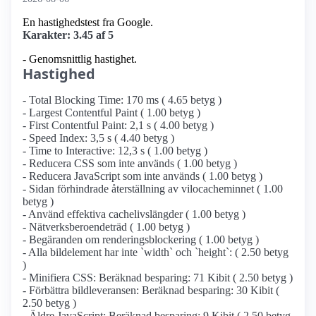
En hastighedstest fra Google.
Karakter: 3.45 af 5
- Genomsnittlig hastighet.
Hastighed
- Total Blocking Time: 170 ms ( 4.65 betyg )
- Largest Contentful Paint ( 1.00 betyg )
- First Contentful Paint: 2,1 s ( 4.00 betyg )
- Speed Index: 3,5 s ( 4.40 betyg )
- Time to Interactive: 12,3 s ( 1.00 betyg )
- Reducera CSS som inte används ( 1.00 betyg )
- Reducera JavaScript som inte används ( 1.00 betyg )
- Sidan förhindrade återställning av vilocacheminnet ( 1.00
betyg )
- Använd effektiva cachelivslängder ( 1.00 betyg )
- Nätverksberoendeträd ( 1.00 betyg )
- Begäranden om renderingsblockering ( 1.00 betyg )
- Alla bildelement har inte `width` och `height`: ( 2.50 betyg
)
- Minifiera CSS: Beräknad besparing: 71 Kibit ( 2.50 betyg )
- Förbättra bildleveransen: Beräknad besparing: 30 Kibit (
2.50 betyg )
- Äldre JavaScript: Beräknad besparing: 9 Kibit ( 2.50 betyg