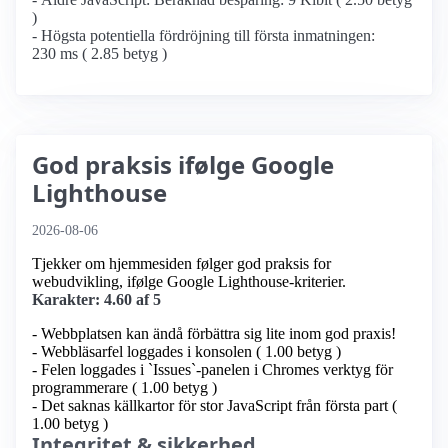
)
- Högsta potentiella fördröjning till första inmatningen:
230 ms ( 2.85 betyg )
God praksis ifølge Google
Lighthouse
2026-08-06
Tjekker om hjemmesiden følger god praksis for
webudvikling, ifølge Google Lighthouse-kriterier.
Karakter: 4.60 af 5
- Webbplatsen kan ändå förbättra sig lite inom god praxis!
- Webbläsarfel loggades i konsolen ( 1.00 betyg )
- Felen loggades i `Issues`-panelen i Chromes verktyg för
programmerare ( 1.00 betyg )
- Det saknas källkartor för stor JavaScript från första part (
1.00 betyg )
Integritet & sikkerhed