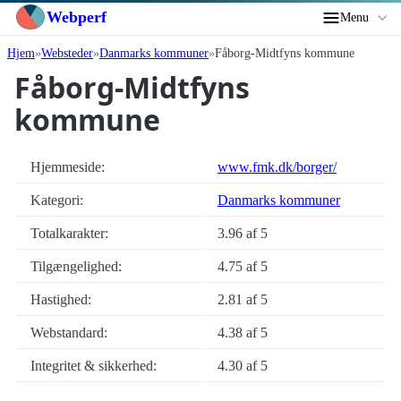
Webperf
Menu
Hjem
Websteder
Danmarks kommuner
Fåborg-Midtfyns kommune
Fåborg-Midtfyns
kommune
Hjemmeside:
www.fmk.dk/borger/
Kategori:
Danmarks kommuner
Totalkarakter:
3.96 af 5
Tilgængelighed:
4.75 af 5
Hastighed:
2.81 af 5
Webstandard:
4.38 af 5
Integritet & sikkerhed:
4.30 af 5