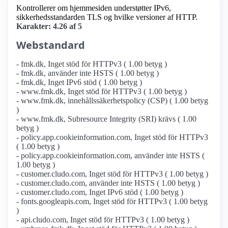
Kontrollerer om hjemmesiden understøtter IPv6,
sikkerhedsstandarden TLS og hvilke versioner af HTTP.
Karakter: 4.26 af 5
Webstandard
- fmk.dk, Inget stöd för HTTPv3 ( 1.00 betyg )
- fmk.dk, använder inte HSTS ( 1.00 betyg )
- fmk.dk, Inget IPv6 stöd ( 1.00 betyg )
- www.fmk.dk, Inget stöd för HTTPv3 ( 1.00 betyg )
- www.fmk.dk, innehållssäkerhetspolicy (CSP) ( 1.00 betyg
)
- www.fmk.dk, Subresource Integrity (SRI) krävs ( 1.00
betyg )
- policy.app.cookieinformation.com, Inget stöd för HTTPv3
( 1.00 betyg )
- policy.app.cookieinformation.com, använder inte HSTS (
1.00 betyg )
- customer.cludo.com, Inget stöd för HTTPv3 ( 1.00 betyg )
- customer.cludo.com, använder inte HSTS ( 1.00 betyg )
- customer.cludo.com, Inget IPv6 stöd ( 1.00 betyg )
- fonts.googleapis.com, Inget stöd för HTTPv3 ( 1.00 betyg
)
- api.cludo.com, Inget stöd för HTTPv3 ( 1.00 betyg )