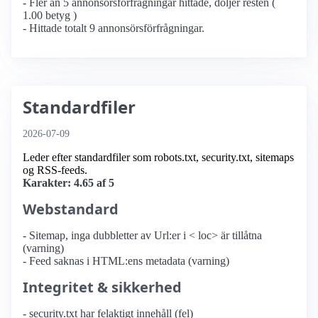
- Fler än 5 annonsörs­förfrågningar hittade, döljer resten (
1.00 betyg )
- Hittade totalt 9 annonsörs­förfrågningar.
Standardfiler
2026-07-09
Leder efter standardfiler som robots.txt, security.txt, sitemaps
og RSS-feeds.
Karakter: 4.65 af 5
Webstandard
- Sitemap, inga dubbletter av Url:er i < loc> är tillåtna
(varning)
- Feed saknas i HTML:ens metadata (varning)
Integritet & sikkerhed
- security.txt har felaktigt innehåll (fel)