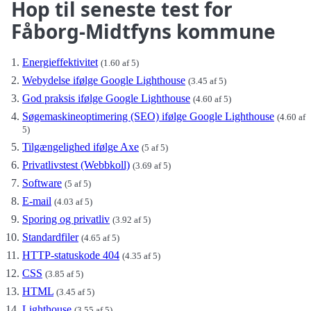
Hop til seneste test for
Fåborg-Midtfyns kommune
Energieffektivitet
(1.60 af 5)
Webydelse ifølge Google Lighthouse
(3.45 af 5)
God praksis ifølge Google Lighthouse
(4.60 af 5)
Søgemaskineoptimering (SEO) ifølge Google Lighthouse
(4.60 af
5)
Tilgængelighed ifølge Axe
(5 af 5)
Privatlivstest (Webbkoll)
(3.69 af 5)
Software
(5 af 5)
E-mail
(4.03 af 5)
Sporing og privatliv
(3.92 af 5)
Standardfiler
(4.65 af 5)
HTTP-statuskode 404
(4.35 af 5)
CSS
(3.85 af 5)
HTML
(3.45 af 5)
Lighthouse
(3.55 af 5)