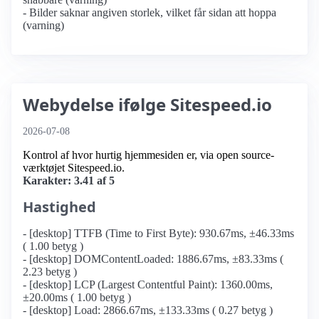
- Bilder saknar angiven storlek, vilket får sidan att hoppa
(varning)
Webydelse ifølge Sitespeed.io
2026-07-08
Kontrol af hvor hurtig hjemmesiden er, via open source-
værktøjet Sitespeed.io.
Karakter: 3.41 af 5
Hastighed
- [desktop] TTFB (Time to First Byte): 930.67ms, ±46.33ms
( 1.00 betyg )
- [desktop] DOMContentLoaded: 1886.67ms, ±83.33ms (
2.23 betyg )
- [desktop] LCP (Largest Contentful Paint): 1360.00ms,
±20.00ms ( 1.00 betyg )
- [desktop] Load: 2866.67ms, ±133.33ms ( 0.27 betyg )