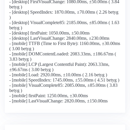
- [desktop] FirstVisualChange: 1080.00ms, ±50.00ms ( 3.84
betyg )
- [desktop] SpeedIndex: 1870.00ms, ±70.00ms ( 2.26 betyg
)
- [desktop] VisualComplete85: 2185.00ms, ±85.00ms ( 1.63
betyg )
- [desktop] firstPaint: 1050.00ms, ±50.00ms
- [desktop] LastVisualChange: 2840.00ms, ±230.00ms
- [mobile] TTFB (Time to First Byte): 1160.00ms, ±30.00ms
( 3.00 betyg )
- [mobile] DOMContentLoaded: 2083.33ms, ±186.67ms (
3.83 betyg )
- [mobile] LCP (Largest Contentful Paint): 2063.33ms,
±96.67ms ( 3.00 betyg )
- [mobile] Load: 2920.00ms, ±10.00ms ( 2.16 betyg )
- [mobile] SpeedIndex: 1745.00ms, ±55.00ms ( 4.51 betyg )
- [mobile] VisualComplete85: 2085.00ms, ±85.00ms ( 3.83
betyg )
- [mobile] firstPaint: 1250.00ms, ±30.00ms
- [mobile] LastVisualChange: 2820.00ms, ±150.00ms