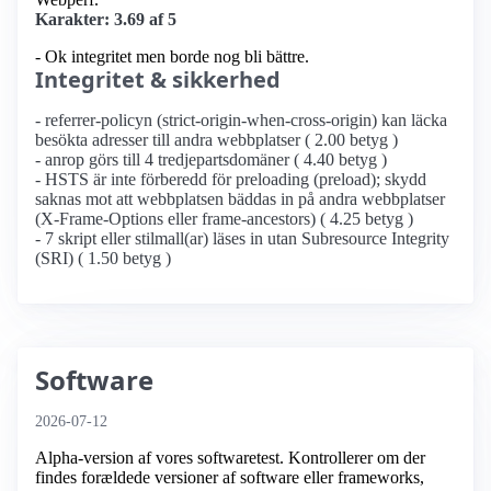
Karakter: 3.69 af 5
- Ok integritet men borde nog bli bättre.
Integritet & sikkerhed
- referrer-policyn (strict-origin-when-cross-origin) kan läcka
besökta adresser till andra webbplatser ( 2.00 betyg )
- anrop görs till 4 tredjepartsdomäner ( 4.40 betyg )
- HSTS är inte förberedd för preloading (preload); skydd
saknas mot att webbplatsen bäddas in på andra webbplatser
(X-Frame-Options eller frame-ancestors) ( 4.25 betyg )
- 7 skript eller stilmall(ar) läses in utan Subresource Integrity
(SRI) ( 1.50 betyg )
Software
2026-07-12
Alpha-version af vores softwaretest. Kontrollerer om der
findes forældede versioner af software eller frameworks,