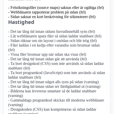
- Felsökningsfiler (source maps) saknas eller är ogiltiga (fel)
- Webbläsaren rapporterar problem på sidan (fel)
- Sidan saknar en kort beskrivning för sökmotorer (fel)
Hastighed
- Det tar lång tid innan sidans huvudinnehåll syns (fel)
- Låt webbläsaren spara filer så sidan laddar snabbare (fel)
- Sidan räknar om sin layout i onödan och blir trög (fel)
- Filer laddas i en kedja efter varandra som bromsar sidan
(fel)
- Vissa filer bromsar upp när sidan ska visas (fel)
- Det tar lång tid innan sidan går att använda (fel)
- Ta bort designkod (CSS) som inte används så sidan laddar
snabbare (fel)
- Ta bort programkod (JavaScript) som inte används så sidan
laddar snabbare (fel)
- Det tar lång tid innan något alls syns på sidan (varning)
- Det tar lång tid innan sidan ser färdigladdad ut (varning)
- Bilderna kan levereras smartare så de laddar snabbare
(varning)
- Gammaldags programkod skickas till moderna webbläsare
(varning)
- Designkoden (CSS) kan komprimeras så sidan laddar
snabbare (varning)