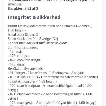
anvendes.
Karakter: 3.92 af 5
Integritet & sikkerhed
##### Dataskyddsförordningen och Schrems II-domen (
1.00 betyg )
Antal olika länder: 5
Sidan skickades från Sverige: Nej
Länder utan adekvat nivå av dataskydd: 1
US, 4 förfrågningar:
- #2: uc.js
- #73: cabl.json
- #74: cookiesharingif
- #75: da.js
Besökaranalys används:
- #1: borger - Har referens till Siteimprove Analytics
- #5: OCus5XGG.js - Har referens till Siteimprove Analytics
##### Annonsörer ( 4.69 betyg )
- #70: search-script.m - Annonsörs­förfrågan hittad ( 1.00
betyg )
- #71: cludo-search-re - Annonsörs­förfrågan hittad ( 1.00
betyg )
- #72: manager.js - Annonsörs­förfrågan hittad ( 1.00 betyg )