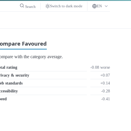
Switch to dark mode
EN
Search
ompare Favoured
ompare with the category average.
tal rating
-0.08 worse
ivacy & security
+0.07
eb standards
+0.14
cessibility
-0.28
peed
-0.41