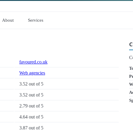
About
Services
C
C
favoured.co.uk
To
Web agencies
Pr
3.52 out of 5
W
Ac
3.52 out of 5
S
2.79 out of 5
4.64 out of 5
3.87 out of 5