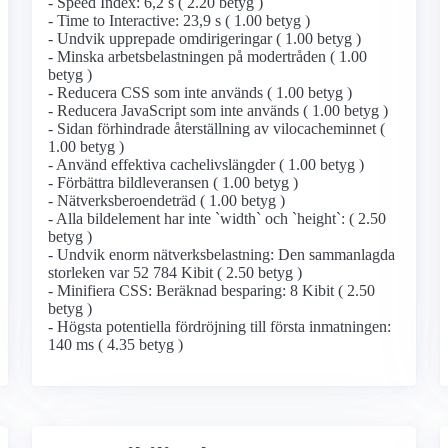
- Speed Index: 6,2 s ( 2.20 betyg )
- Time to Interactive: 23,9 s ( 1.00 betyg )
- Undvik upprepade omdirigeringar ( 1.00 betyg )
- Minska arbetsbelastningen på modertråden ( 1.00
betyg )
- Reducera CSS som inte används ( 1.00 betyg )
- Reducera JavaScript som inte används ( 1.00 betyg )
- Sidan förhindrade återställning av vilocacheminnet (
1.00 betyg )
- Använd effektiva cachelivslängder ( 1.00 betyg )
- Förbättra bildleveransen ( 1.00 betyg )
- Nätverksberoendeträd ( 1.00 betyg )
- Alla bildelement har inte `width` och `height`: ( 2.50
betyg )
- Undvik enorm nätverksbelastning: Den sammanlagda
storleken var 52 784 Kibit ( 2.50 betyg )
- Minifiera CSS: Beräknad besparing: 8 Kibit ( 2.50
betyg )
- Högsta potentiella fördröjning till första inmatningen:
140 ms ( 4.35 betyg )