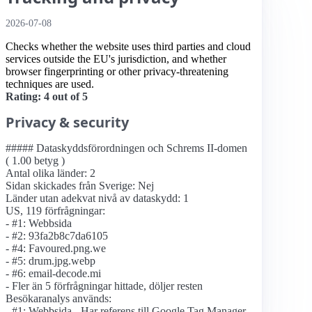
2026-07-08
Checks whether the website uses third parties and cloud
services outside the EU's jurisdiction, and whether
browser fingerprinting or other privacy-threatening
techniques are used.
Rating: 4 out of 5
Privacy & security
##### Dataskyddsförordningen och Schrems II-domen
( 1.00 betyg )
Antal olika länder: 2
Sidan skickades från Sverige: Nej
Länder utan adekvat nivå av dataskydd: 1
US, 119 förfrågningar:
- #1: Webbsida
- #2: 93fa2b8c7da6105
- #4: Favoured.png.we
- #5: drum.jpg.webp
- #6: email-decode.mi
- Fler än 5 förfrågningar hittade, döljer resten
Besökaranalys används:
- #1: Webbsida - Har referens till Google Tag Manager