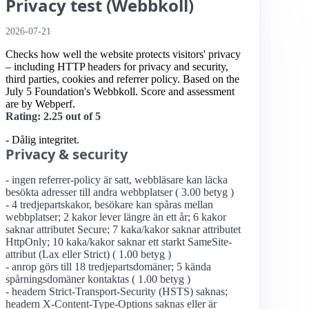
Privacy test (Webbkoll)
2026-07-21
Checks how well the website protects visitors' privacy
– including HTTP headers for privacy and security,
third parties, cookies and referrer policy. Based on the
July 5 Foundation's Webbkoll. Score and assessment
are by Webperf.
Rating: 2.25 out of 5
- Dålig integritet.
Privacy & security
- ingen referrer-policy är satt, webbläsare kan läcka
besökta adresser till andra webbplatser ( 3.00 betyg )
- 4 tredjepartskakor, besökare kan spåras mellan
webbplatser; 2 kakor lever längre än ett år; 6 kakor
saknar attributet Secure; 7 kaka/kakor saknar attributet
HttpOnly; 10 kaka/kakor saknar ett starkt SameSite-
attribut (Lax eller Strict) ( 1.00 betyg )
- anrop görs till 18 tredjepartsdomäner; 5 kända
spårningsdomäner kontaktas ( 1.00 betyg )
- headern Strict-Transport-Security (HSTS) saknas;
headern X-Content-Type-Options saknas eller är