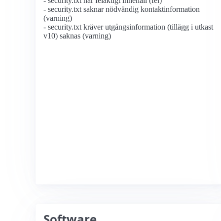
- security.txt har felaktigt innehåll (fel)
- security.txt saknar nödvändig kontaktinformation
(varning)
- security.txt kräver utgångsinformation (tillägg i utkast
v10) saknas (varning)
Software