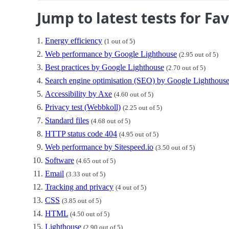
Jump to latest tests for Fa
Energy efficiency
(1 out of 5)
Web performance by Google Lighthouse
(2.95 out of 5)
Best practices by Google Lighthouse
(2.70 out of 5)
Search engine optimisation (SEO) by Google Lighthous
Accessibility by Axe
(4.60 out of 5)
Privacy test (Webbkoll)
(2.25 out of 5)
Standard files
(4.68 out of 5)
HTTP status code 404
(4.95 out of 5)
Web performance by Sitespeed.io
(3.50 out of 5)
Software
(4.65 out of 5)
Email
(3.33 out of 5)
Tracking and privacy
(4 out of 5)
CSS
(3.85 out of 5)
HTML
(4.50 out of 5)
Lighthouse
(2.90 out of 5)