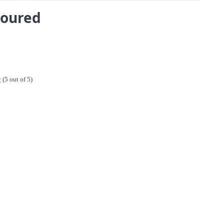
voured
e
(5 out of 5)