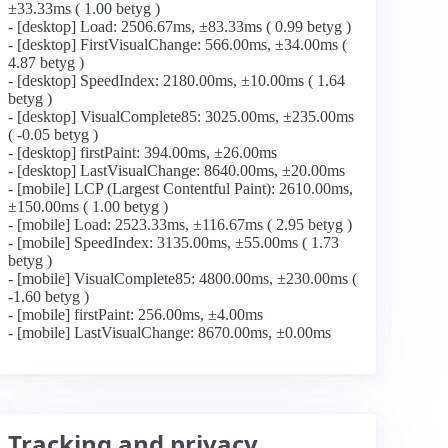
±33.33ms ( 1.00 betyg )
- [desktop] Load: 2506.67ms, ±83.33ms ( 0.99 betyg )
- [desktop] FirstVisualChange: 566.00ms, ±34.00ms (
4.87 betyg )
- [desktop] SpeedIndex: 2180.00ms, ±10.00ms ( 1.64
betyg )
- [desktop] VisualComplete85: 3025.00ms, ±235.00ms
( -0.05 betyg )
- [desktop] firstPaint: 394.00ms, ±26.00ms
- [desktop] LastVisualChange: 8640.00ms, ±20.00ms
- [mobile] LCP (Largest Contentful Paint): 2610.00ms,
±150.00ms ( 1.00 betyg )
- [mobile] Load: 2523.33ms, ±116.67ms ( 2.95 betyg )
- [mobile] SpeedIndex: 3135.00ms, ±55.00ms ( 1.73
betyg )
- [mobile] VisualComplete85: 4800.00ms, ±230.00ms (
-1.60 betyg )
- [mobile] firstPaint: 256.00ms, ±4.00ms
- [mobile] LastVisualChange: 8670.00ms, ±0.00ms
Tracking and privacy