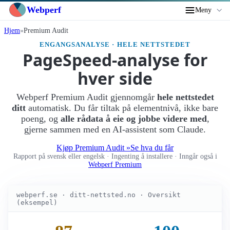
Webperf
Meny
Hjem
Premium Audit
ENGANGSANALYSE · HELE NETTSTEDET
PageSpeed-analyse for
hver side
Webperf Premium Audit gjennomgår
hele nettstedet
ditt
automatisk. Du får tiltak på elementnivå, ikke bare
poeng, og
alle rådata å eie og jobbe videre med
,
gjerne sammen med en AI-assistent som Claude.
Kjøp Premium Audit »
Se hva du får
Rapport på svensk eller engelsk · Ingenting å installere · Inngår også i
Webperf Premium
webperf.se · ditt-nettsted.no · Oversikt
(eksempel)