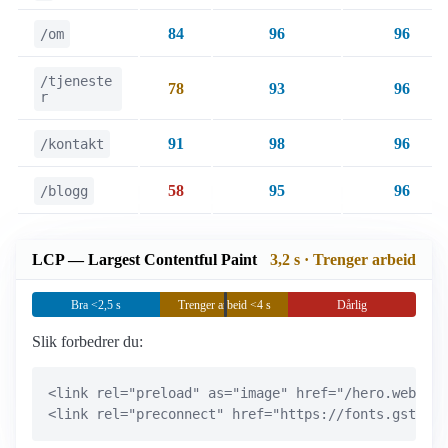
84
96
96
/om
/tjeneste
78
93
96
r
91
98
96
/kontakt
58
95
96
/blogg
LCP — Largest Contentful Paint
3,2 s · Trenger arbeid
Bra <2,5 s
Trenger arbeid <4 s
Dårlig
Slik forbedrer du:
<link rel="preload" as="image" href="/hero.webp">

<link rel="preconnect" href="https://fonts.gstatic