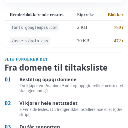
Renderblokkerende ressurs
Størrelse
Blokkerer
2 KB
780 ms
fonts.googleapis.com
30 KB
472 ms
/assets/main.css
SLIK FUNGERER DET
Fra domene til tiltaksliste
Bestill og oppgi domene
Du kjøper en Premium Audit og oppgir hvilket nettsted vi
skal gjennomgå.
Vi kjører hele nettstedet
Hver side testes. Du trenger ikke installere noe eller kjøre
skript.
Du får rapporten