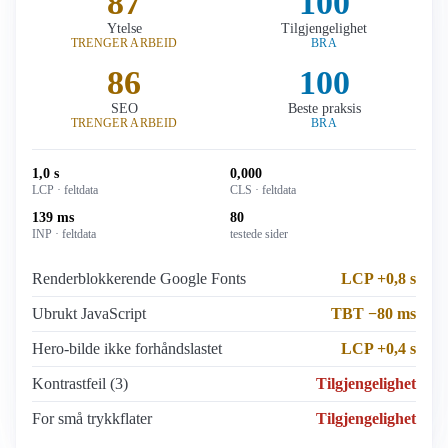
87
100
Ytelse
Tilgjengelighet
TRENGER ARBEID
BRA
86
100
SEO
Beste praksis
TRENGER ARBEID
BRA
1,0 s
0,000
LCP · feltdata
CLS · feltdata
139 ms
80
INP · feltdata
testede sider
Renderblokkerende Google Fonts
LCP +0,8 s
Ubrukt JavaScript
TBT −80 ms
Hero-bilde ikke forhåndslastet
LCP +0,4 s
Kontrastfeil (3)
Tilgjengelighet
For små trykkflater
Tilgjengelighet