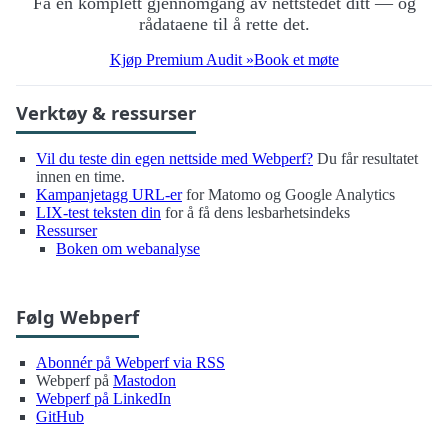
Få en komplett gjennomgang av nettstedet ditt — og
rådataene til å rette det.
Kjøp Premium Audit »
Book et møte
Verktøy & ressurser
Vil du teste din egen nettside med Webperf?
Du får resultatet
innen en time.
Kampanjetagg URL-er
for Matomo og Google Analytics
LIX-test teksten din
for å få dens lesbarhetsindeks
Ressurser
Boken om webanalyse
Følg Webperf
Abonnér på Webperf via RSS
Webperf på
Mastodon
Webperf på LinkedIn
GitHub