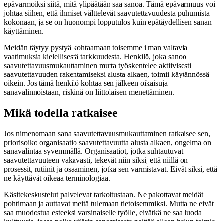
epävarmoiksi siitä, mitä ylipäätään saa sanoa. Tämä epävarmuus voi
johtaa siihen, että ihmiset välttelevät saavutettavuudesta puhumista
kokonaan, ja se on huonompi lopputulos kuin epätäydellisen sanan
käyttäminen.
Meidän täytyy pystyä kohtaamaan toisemme ilman valtavia
vaatimuksia kielellisestä tarkkuudesta. Henkilö, joka sanoo
saavutettavuusmukauttaminen mutta työskentelee aktiivisesti
saavutettavuuden rakentamiseksi alusta alkaen, toimii käytännössä
oikein. Jos tämä henkilö kohtaa sen jälkeen oikaisuja
sanavalinnoistaan, riskinä on liittolaisen menettäminen.
Mikä todella ratkaisee
Jos nimenomaan sana saavutettavuusmukauttaminen ratkaisee sen,
priorisoiko organisaatio saavutettavuutta alusta alkaen, ongelma on
sanavalintaa syvemmällä. Organisaatiot, jotka suhtautuvat
saavutettavuuteen vakavasti, tekevät niin siksi, että niillä on
prosessit, rutiinit ja osaaminen, jotka sen varmistavat. Eivät siksi, että
ne käyttävät oikeaa terminologiaa.
Käsitekeskustelut palvelevat tarkoitustaan. Ne pakottavat meidät
pohtimaan ja auttavat meitä tulemaan tietoisemmiksi. Mutta ne eivät
saa muodostua esteeksi varsinaiselle työlle, eivätkä ne saa luoda