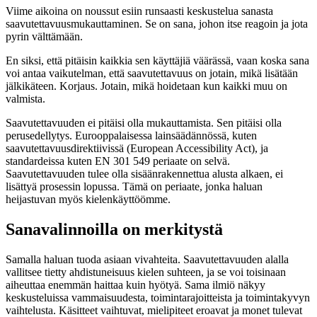
Viime aikoina on noussut esiin runsaasti keskustelua sanasta
saavutettavuus­mukauttaminen. Se on sana, johon itse reagoin ja jota
pyrin välttämään.
En siksi, että pitäisin kaikkia sen käyttäjiä väärässä, vaan koska sana
voi antaa vaikutelman, että saavutettavuus on jotain, mikä lisätään
jälkikäteen. Korjaus. Jotain, mikä hoidetaan kun kaikki muu on
valmista.
Saavutettavuuden ei pitäisi olla mukauttamista. Sen pitäisi olla
perusedellytys. Eurooppalaisessa lainsäädännössä, kuten
saavutettavuusdirektiivissä (European Accessibility Act), ja
standardeissa kuten EN 301 549 periaate on selvä.
Saavutettavuuden tulee olla sisäänrakennettua alusta alkaen, ei
lisättyä prosessin lopussa. Tämä on periaate, jonka haluan
heijastuvan myös kielenkäyttöömme.
Sanavalinnoilla on merkitystä
Samalla haluan tuoda asiaan vivahteita. Saavutettavuuden alalla
vallitsee tietty ahdistuneisuus kielen suhteen, ja se voi toisinaan
aiheuttaa enemmän haittaa kuin hyötyä. Sama ilmiö näkyy
keskusteluissa vammaisuudesta, toimintarajoitteista ja toimintakyvyn
vaihtelusta. Käsitteet vaihtuvat, mielipiteet eroavat ja monet tulevat