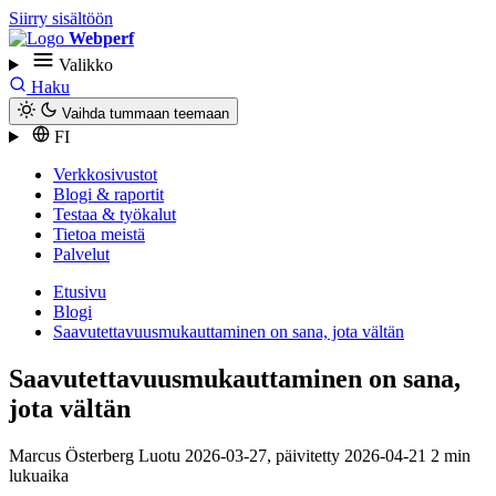
Siirry sisältöön
Webperf
Valikko
Haku
Vaihda tummaan teemaan
FI
Verkkosivustot
Blogi & raportit
Testaa & työkalut
Tietoa meistä
Palvelut
Etusivu
Blogi
Saavutettavuus­mukauttaminen on sana, jota vältän
Saavutettavuus­mukauttaminen on sana,
jota vältän
Marcus Österberg
Luotu
2026-03-27
, päivitetty
2026-04-21
2 min
lukuaika