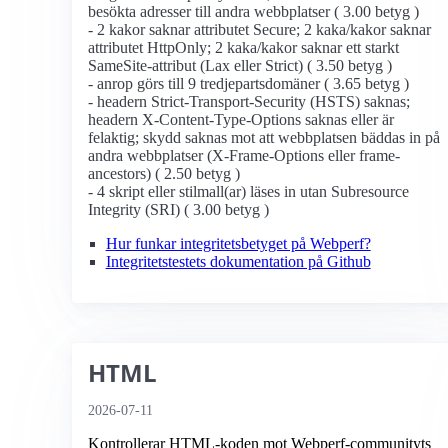
besökta adresser till andra webbplatser ( 3.00 betyg )
- 2 kakor saknar attributet Secure; 2 kaka/kakor saknar
attributet HttpOnly; 2 kaka/kakor saknar ett starkt
SameSite-attribut (Lax eller Strict) ( 3.50 betyg )
- anrop görs till 9 tredjepartsdomäner ( 3.65 betyg )
- headern Strict-Transport-Security (HSTS) saknas;
headern X-Content-Type-Options saknas eller är
felaktig; skydd saknas mot att webbplatsen bäddas in på
andra webbplatser (X-Frame-Options eller frame-
ancestors) ( 2.50 betyg )
- 4 skript eller stilmall(ar) läses in utan Subresource
Integrity (SRI) ( 3.00 betyg )
Hur funkar integritetsbetyget på Webperf?
Integritetstestets dokumentation på Github
HTML
2026-07-11
Kontrollerar HTML-koden mot Webperf-communityts