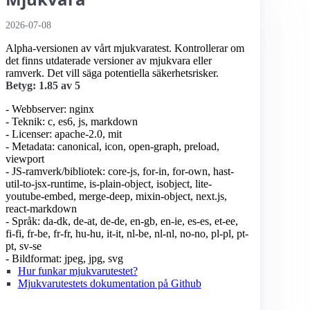
2026-07-08
Alpha-versionen av vårt mjukvaratest. Kontrollerar om
det finns utdaterade versioner av mjukvara eller
ramverk. Det vill säga potentiella säkerhetsrisker.
Betyg: 1.85 av 5
- Webbserver: nginx
- Teknik: c, es6, js, markdown
- Licenser: apache-2.0, mit
- Metadata: canonical, icon, open-graph, preload,
viewport
- JS-ramverk/bibliotek: core-js, for-in, for-own, hast-
util-to-jsx-runtime, is-plain-object, isobject, lite-
youtube-embed, merge-deep, mixin-object, next.js,
react-markdown
- Språk: da-dk, de-at, de-de, en-gb, en-ie, es-es, et-ee,
fi-fi, fr-be, fr-fr, hu-hu, it-it, nl-be, nl-nl, no-no, pl-pl, pt-
pt, sv-se
- Bildformat: jpeg, jpg, svg
Hur funkar mjukvarutestet?
Mjukvarutestets dokumentation på Github