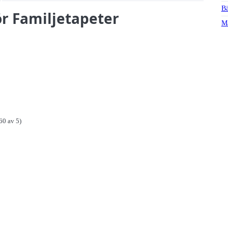
Bä
ör Familjetapeter
Ma
60 av 5)