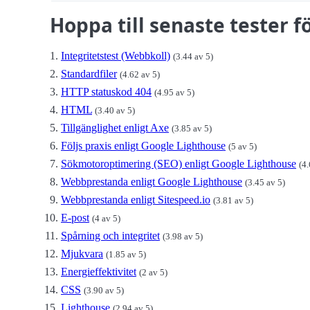
Hoppa till senaste tester f
Integritetstest (Webbkoll)
(3.44 av 5)
Standardfiler
(4.62 av 5)
HTTP statuskod 404
(4.95 av 5)
HTML
(3.40 av 5)
Tillgänglighet enligt Axe
(3.85 av 5)
Följs praxis enligt Google Lighthouse
(5 av 5)
Sökmotoroptimering (SEO) enligt Google Lighthouse
(4.
Webbprestanda enligt Google Lighthouse
(3.45 av 5)
Webbprestanda enligt Sitespeed.io
(3.81 av 5)
E-post
(4 av 5)
Spårning och integritet
(3.98 av 5)
Mjukvara
(1.85 av 5)
Energieffektivitet
(2 av 5)
CSS
(3.90 av 5)
Lighthouse
(2.94 av 5)