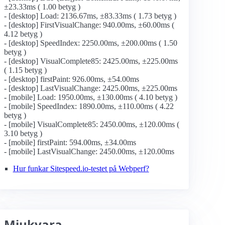
±23.33ms ( 1.00 betyg )
- [desktop] Load: 2136.67ms, ±83.33ms ( 1.73 betyg )
- [desktop] FirstVisualChange: 940.00ms, ±60.00ms (
4.12 betyg )
- [desktop] SpeedIndex: 2250.00ms, ±200.00ms ( 1.50
betyg )
- [desktop] VisualComplete85: 2425.00ms, ±225.00ms
( 1.15 betyg )
- [desktop] firstPaint: 926.00ms, ±54.00ms
- [desktop] LastVisualChange: 2425.00ms, ±225.00ms
- [mobile] Load: 1950.00ms, ±130.00ms ( 4.10 betyg )
- [mobile] SpeedIndex: 1890.00ms, ±110.00ms ( 4.22
betyg )
- [mobile] VisualComplete85: 2450.00ms, ±120.00ms (
3.10 betyg )
- [mobile] firstPaint: 594.00ms, ±34.00ms
- [mobile] LastVisualChange: 2450.00ms, ±120.00ms
Hur funkar Sitespeed.io-testet på Webperf?
Mjukvara