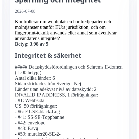
2026-07-08
Kontrollerar om webbplatsen har tredjeparter och
molntjänster utanför EU:s jurisdiktion, och om
fingerprint-teknik används eller annat som äventyrar
användarens integritet?
Betyg: 3.98 av 5
Integritet & säkerhet
##### Dataskyddsförordningen och Schrems II-domen
( 1.00 betyg )
Antal olika länder: 6
Sidan skickades från Sverige: Nej
Länder utan adekvat nivå av dataskydd: 2
INVALID IP ADDRESS, 1 förfrågningar:
- #1: Webbsida
US, 50 förfrågningar:
- #6: FT-SE-black-Log
- #41: SS-SE-Toppbanne
- #42: envelope
- #43: F.svg
- #59: muraler20-SE-2-