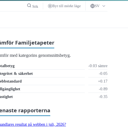
Byt till mörkt läge
SV
Sök
ämför Familjetapeter
ämför med kategorins genomsnittsbetyg.
talbetyg
-0.03 sämre
tegritet & säkerhet
-0.05
ebbstandard
+0.17
llgänglighet
-0.89
ligt
stighet
-0.35
enaste rapporterna
andlares resultat på webben i juli, 2026?