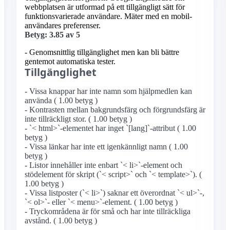
webbplatsen är utformad på ett tillgängligt sätt för
funktionsvarierade användare. Mäter med en mobil­
användares preferenser.
Betyg: 3.85 av 5
- Genomsnittlig tillgänglighet men kan bli bättre
gentemot automatiska tester.
Tillgänglighet
- Vissa knappar har inte namn som hjälpmedlen kan
använda ( 1.00 betyg )
- Kontrasten mellan bakgrundsfärg och förgrundsfärg är
inte tillräckligt stor. ( 1.00 betyg )
- `< html>`-elementet har inget `[lang]`-attribut ( 1.00
betyg )
- Vissa länkar har inte ett igenkännligt namn ( 1.00
betyg )
- Listor innehåller inte enbart `< li>`-element och
stödelement för skript (`< script>` och `< template>`). (
1.00 betyg )
- Vissa listposter (`< li>`) saknar ett överordnat `< ul>`-,
`< ol>`- eller `< menu>`-element. ( 1.00 betyg )
- Tryckområdena är för små och har inte tillräckliga
avstånd. ( 1.00 betyg )