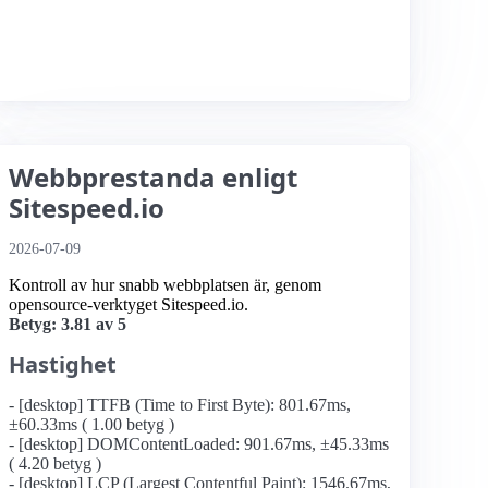
Webbprestanda enligt
Sitespeed.io
2026-07-09
Kontroll av hur snabb webbplatsen är, genom
opensource-verktyget Sitespeed.io.
Betyg: 3.81 av 5
Hastighet
- [desktop] TTFB (Time to First Byte): 801.67ms,
±60.33ms ( 1.00 betyg )
- [desktop] DOMContentLoaded: 901.67ms, ±45.33ms
( 4.20 betyg )
- [desktop] LCP (Largest Contentful Paint): 1546.67ms,