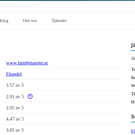
rktyg
Om oss
Tjänster
J
J
www.familjetapeter.se
To
Ehandel
In
3.57 av 5
W
Ti
2.91 av 5
Varför enbart automatiska tillgänglighetstester är otillräck
Ha
2.95 av 5
S
4.47 av 5
3.85 av 5
Eh