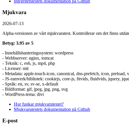
Integritetstestets dokumentation på Github
Mjukvara
2026-07-13
Alpha-versionen av vårt mjukvaratest. Kontrollerar om det finns utdate
Betyg: 3.95 av 5
- Innehållshanteringssystem: wordpress
- Webbserver: nginx, tomcat
- Teknik: c, es6, js, mp4, php
- Licenser: mit
- Metadata: apple-touch-icon, canonical, dns-prefetch, icon, preload, 
- JS-ramverk/bibliotek: cookiejs, core-js, fitvids, fluidvids, jquery, jque
- Språk: en, sv, sv-se, x-default
- Bildformat: gif, jpeg, jpg, png, svg
- WordPress-tema: divi
Hur funkar mjukvarutestet?
Mjukvarutestets dokumentation på Github
E-post