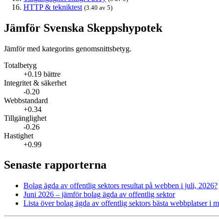
HTTP & tekniktest
(3.40 av 5)
Jämför Svenska Skeppshypotek
Jämför med kategorins genomsnittsbetyg.
Totalbetyg
+0.19 bättre
Integritet & säkerhet
-0.20
Webbstandard
+0.34
Tillgänglighet
-0.26
Hastighet
+0.99
Senaste rapporterna
Bolag ägda av offentlig sektors resultat på webben i juli, 2026?
Juni 2026 – jämför bolag ägda av offentlig sektor
Lista över bolag ägda av offentlig sektors bästa webbplatser i 