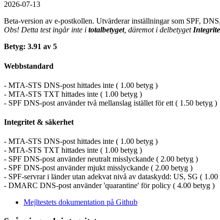
2026-07-13
Beta-version av e-postkollen. Utvärderar inställningar som SPF, DN
Obs! Detta test ingår inte i
totalbetyget
, däremot i delbetyget
Integrit
Betyg: 3.91 av 5
Webbstandard
- MTA-STS DNS-post hittades inte ( 1.00 betyg )
- MTA-STS TXT hittades inte ( 1.00 betyg )
- SPF DNS-post använder två mellanslag istället för ett ( 1.50 betyg )
Integritet & säkerhet
- MTA-STS DNS-post hittades inte ( 1.00 betyg )
- MTA-STS TXT hittades inte ( 1.00 betyg )
- SPF DNS-post använder neutralt misslyckande ( 2.00 betyg )
- SPF DNS-post använder mjukt misslyckande ( 2.00 betyg )
- SPF-servrar i länder utan adekvat nivå av dataskydd: US, SG ( 1.00 
- DMARC DNS-post använder 'quarantine' för policy ( 4.00 betyg )
Mejltestets dokumentation på Github