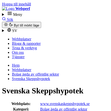
Hoppa till innehåll
Webperf
Meny
Sök
Byt till mörkt läge
SV
Webbplatser
Blogg & rapporter
Testa & verktyg
Om oss
Tjänster
Hem
Webbplatser
Bolag ägda av offentlig sektor
Svenska Skeppshypotek
Svenska Skeppshypotek
Webbplats:
www.svenskaskeppshypotek.se
Kategori:
Bolag ägda av offentlig sektor