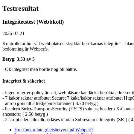
Testresultat
Integritetstest (Webbkoll)
2026-07-21
Kontrollerar hur väl webbplatsen skyddar besökarnas integritet – bland
bedömning är Webperfs.
Betyg: 3.53 av 5
- Ok integritet men borde nog bli bättre.
Integritet & säkerhet
- ingen referrer-policy är satt, webbläsare kan läcka besökta adresser t
- 7 kakor saknar attributet Secure; 7 kaka/kakor saknar attributet HttpO
- anrop görs till 2 tredjepartsdomäner ( 4.70 betyg )
- headern Strict-Transport-Security (HSTS) saknas; headern X-Conten
ancestors) ( 2.50 betyg )
- 2 skript eller stilmall(ar) läses in utan Subresource Integrity (SRI) ( 
Hur funkar integritetsbetyget på Webperf?