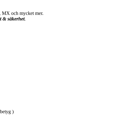
S, MX och mycket mer.
et & säkerhet
.
betyg )