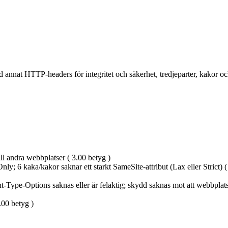
 annat HTTP-headers för integritet och säkerhet, tredjeparter, kakor och
ill andra webbplatser ( 3.00 betyg )
nly; 6 kaka/kakor saknar ett starkt SameSite-attribut (Lax eller Strict) (
t-Type-Options saknas eller är felaktig; skydd saknas mot att webbpla
4.00 betyg )