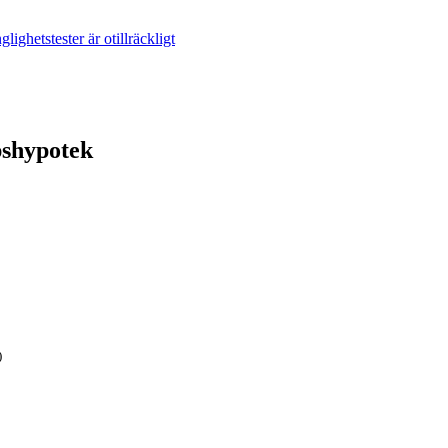
lighetstester är otillräckligt
pshypotek
)