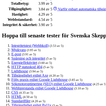
Totalbetyg:
3.99 av 5
Tillgänglighet:
3.84 av 5
Varför enbart automatiska tillgäng
Hastighet:
4.29 av 5
Webbstandard:
4.54 av 5
Integritet & säkerhet:
3.90 av 5
Hoppa till senaste tester för Svenska Skep
Integritetstest (Webbkoll)
(3.53 av 5)
Mjukvara
(3.95 av 5)
E-post
(3.91 av 5)
Spårning och integritet
(5 av 5)
Energieffektivitet
(3.60 av 5)
HTTP statuskod 404
(5 av 5)
Lighthouse
(3.94 av 5)
Tillgänglighet enligt Axe
(4.20 av 5)
Följs praxis enligt Google Lighthouse
(3.85 av 5)
Sökmotoroptimering (SEO) enligt Google Lighthouse
(4.25 av 5
Webbprestanda enligt Google Lighthouse
(3.10 av 5)
CSS
(4.35 av 5)
HTML
(4.50 av 5)
Standardfiler
(4.20 av 5)
Tillgänglighet enligt Pa11y
(3 av 5)